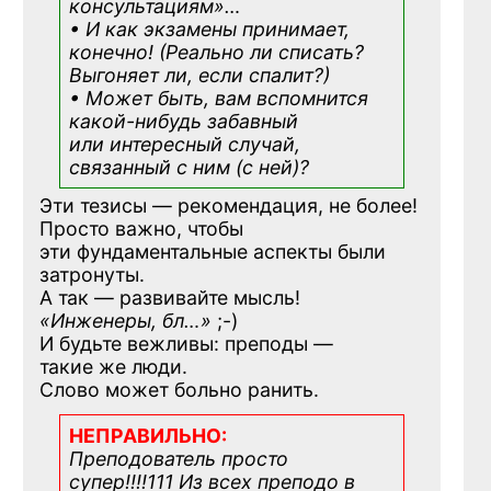
консультациям»
…
• И как экзамены принимает,
конечно! (Реально ли списать?
Выгоняет ли, если спалит?)
• Может быть, вам вспомнится
какой-нибудь
забавный
или интересный случай,
связанный с ним (с ней)?
Эти тезисы — рекомендация, не более!
Просто важно, чтобы
эти фундаментальные аспекты были
затронуты.
А так — развивайте мысль!
«Инженеры, бл…»
;-)
И будьте вежливы: преподы —
такие же люди.
Слово может больно ранить.
НЕПРАВИЛЬНО:
Преподователь просто
супер!!!!111 Из всех преподо в