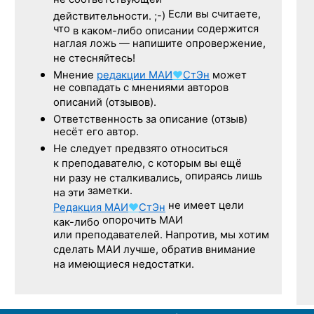
не соответствующей
Если вы считаете,
действительности. ;-)
что
содержится
в каком-либо описании
наглая ложь — напишите опровержение,
не стесняйтесь!
Мнение
редакции
МАИ
♥
СтЭн
может
не совпадать с мнениями авторов
описаний (отзывов).
Ответственность
за описание
(отзыв)
несёт его автор.
Не следует
предвзято относиться
к преподавателю,
с которым
вы ещё
опираясь лишь
ни разу
не сталкивались,
заметки.
на эти
не имеет цели
Редакция
МАИ
♥
СтЭн
опорочить МАИ
как-либо
или преподавателей. Напротив, мы хотим
сделать МАИ лучше, обратив внимание
на имеющиеся недостатки.