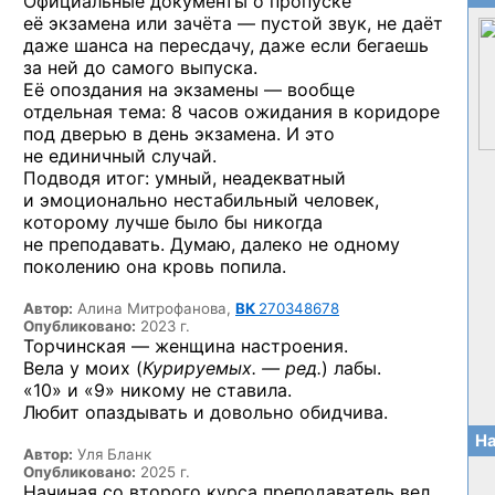
Официальные документы о пропуске
её экзамена или зачёта — пустой звук, не даёт
даже шанса на пересдачу, даже если бегаешь
за ней до самого выпуска.
Её опоздания на экзамены — вообще
отдельная тема: 8 часов ожидания в коридоре
под дверью в день экзамена. И это
не единичный случай.
Подводя итог: умный, неадекватный
и эмоционально нестабильный человек,
которому лучше было бы никогда
не преподавать. Думаю, далеко не одному
поколению она кровь попила.
Автор:
Алина Митрофанова,
ВК
270348678
Опубликовано:
2023 г.
Торчинская — женщина настроения.
Вела у моих (
Курируемых. — ред.
) лабы.
«10» и «9» никому не ставила.
Любит опаздывать и довольно обидчива.
На
Автор:
Уля Бланк
Опубликовано:
2025 г.
Начиная со второго курса преподаватель вел