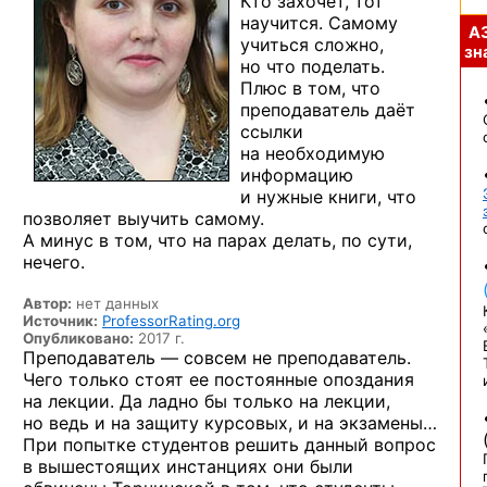
Кто захочет, тот
научится. Самому
А
учиться сложно,
зна
но что поделать.
Плюс в том, что
преподаватель даёт
ссылки
на необходимую
информацию
и нужные книги, что
позволяет выучить самому.
А минус в том, что на парах делать, по сути,
нечего.
Автор:
нет данных
Источник:
ProfessorRating.org
Опубликовано:
2017 г.
Преподаватель — совсем не преподаватель.
Чего только стоят ее постоянные опоздания
на лекции. Да ладно бы только на лекции,
но ведь и на защиту курсовых, и на экзамены…
При попытке студентов решить данный вопрос
в вышестоящих инстанциях они были