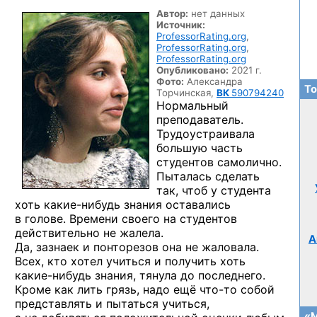
Автор:
нет данных
Источник:
ProfessorRating.org
,
ProfessorRating.org
,
ProfessorRating.org
Опубликовано:
2021 г.
Фото:
Александра
То
Торчинская,
ВК
590794240
Нормальный
преподаватель.
Трудоустраивала
большую часть
студентов самолично.
Пыталась сделать
так, чтоб у студента
хоть
какие-нибудь
знания оставались
в голове. Времени своего на студентов
действительно не жалела.
А
Да, зазнаек и понторезов она не жаловала.
Всех, кто хотел учиться и получить хоть
какие-нибудь
знания, тянула до последнего.
Кроме как лить грязь, надо ещё
что-то
собой
представлять и пытаться учиться,
«М