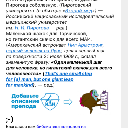
Пирогова соболезную. (
Пироговский
университет (в обиходе «
Второй мед
») —
Российский национальный исследовательский
медицинский университет
им.
Н. И. Пирогова
— ред.
)
Маленькой шажок для Торчинской,
но гигантский скачок для всего МАИ.
(
Американский астронавт
Нил Армстронг
,
первый человек на Луне
, делая первый шаг
по поверхности 21 июля 1969 г., сказал
знаменитую фразу:
«Один маленький шаг
для человека, но гигантский скачок для всего
человечества»
(
That’s one small step
for [a] man, but one giant leap
for mankind
).
— ред.
)