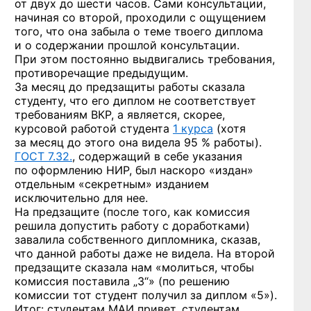
от двух до шести часов. Сами консультации,
начиная со второй, проходили с ощущением
того, что она забыла о теме твоего диплома
и о содержании прошлой консультации.
При этом постоянно выдвигались требования,
противоречащие предыдущим.
За месяц до предзащиты работы сказала
студенту, что его диплом не соответствует
требованиям ВКР, а является, скорее,
курсовой работой студента
1 курса
(хотя
за месяц до этого она видела 95 % работы).
ГОСТ 7.32.
, содержащий в себе указания
по оформлению НИР, был наскоро «издан»
отдельным «секретным» изданием
исключительно для нее.
На предзащите (после того, как комиссия
решила допустить работу с доработками)
завалила собственного дипломника, сказав,
что данной работы даже не видела. На второй
предзащите сказала нам «молиться, чтобы
комиссия поставила „3“» (по решению
комиссии тот студент получил за диплом «5»).
Итог: студентам МАИ привет, студентам