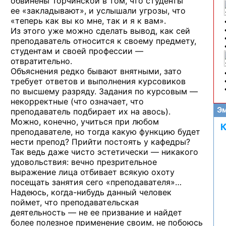
обвинены Торчинской в том, что студенты
ее «закладывают», и услышали угрозы, что
«теперь как вы ко мне, так и я к вам».
Из этого уже можно сделать вывод, как сей
преподаватель относится к своему предмету,
студентам и своей профессии —
отвратительно.
Объяснения редко бывают внятными, зато
требует ответов и выполнения курсовиков
по высшему разряду. Задания по курсовым —
некорректные (что означает, что
Эм
преподаватель подбирает их на авось).
Можно, конечно, учиться при любом
К
преподавателе, но тогда какую функцию будет
нести препод? Прийти постоять у кафедры?
Так ведь даже чисто эстетически — никакого
удовольствия: вечно презрительное
выражение лица отбивает всякую охоту
посещать занятия сего «преподавателя»…
Надеюсь, когда-нибудь данный человек
поймет, что преподавательская
деятельность — не ее призвание и найдет
более полезное применение своим, не побоюсь