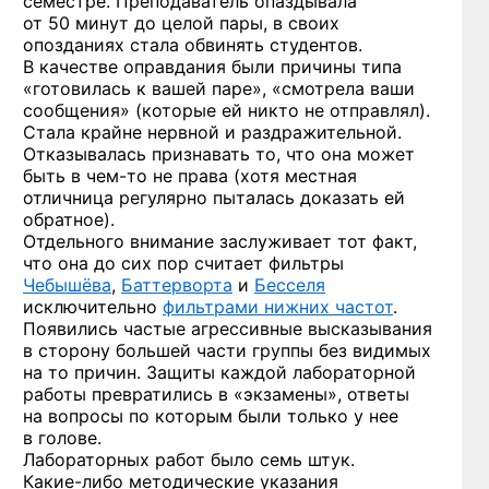
семестре. Преподаватель опаздывала
от 50 минут до целой пары, в своих
опозданиях стала обвинять студентов.
В качестве оправдания были причины типа
«готовилась к вашей паре», «смотрела ваши
сообщения» (которые ей никто не отправлял).
Стала крайне нервной и раздражительной.
Отказывалась признавать то, что она может
быть
в чем-то
не права (хотя местная
отличница регулярно пыталась доказать ей
обратное).
Отдельного внимание заслуживает тот факт,
что она до сих пор считает фильтры
Чебышёва
,
Баттерворта
и
Бесселя
исключительно
фильтрами нижних частот
.
Появились частые агрессивные высказывания
в сторону большей части группы без видимых
на то причин. Защиты каждой лабораторной
работы превратились в «экзамены», ответы
на вопросы по которым были только у нее
в голове.
Лабораторных работ было семь штук.
Какие-либо
методические указания