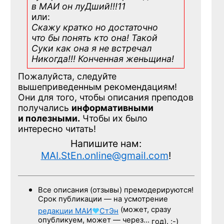
в МАИ он луДший!!!11
или:
Скажу кратко но достаточно
что бы понять кто она! Такой
Суки как она я не встречал
Никогда!!! Конченная
женьщина!
Пожалуйста, следуйте
вышеприведенным рекомендациям!
Они для того, чтобы описания преподов
получались
информативными
и полезными.
Чтобы их было
интересно читать!
Напишите нам:
MAI.StEn.online@gmail.com
!
Все описания (отзывы) премодерируются!
Срок публикации — на усмотрение
(может, сразу
редакции
МАИ
♥
СтЭн
опубликуем, может — через…
год). ;-)