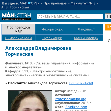
Вы здесь:
МАИ
♥
СтЭн
>
Про преподов
>
Факультет № 3
>
А. В. Торчинская
Пл
Про преподов
Информбюро
Ландшафт
МАИ
Символика МАИ
Публикации
МАИ
и маёвцы
О
Александра Владимировна
Торчинская
Факультет:
№ 3, «Системы управления, информатика
и электроэнергетика»
Кафедра:
310, «Электроэнергетические,
электромеханические и биотехнические системы»
•
ВКонтакте:
Александра Торчинская,
ВК
590794240
Автор:
нет данных
Источник:
ProfessorRating.org
Опубликовано:
2016 г.
Фото:
StudIzba.com