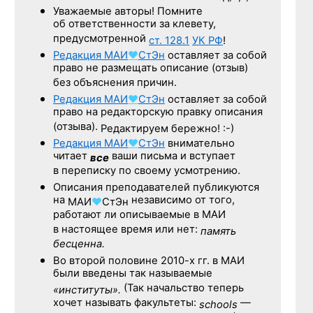
Уважаемые авторы! Помните
об ответственности за клевету,
предусмотренной
ст. 128.1
УК РФ
!
Редакция
МАИ
♥
СтЭн
оставляет за собой
право не размещать описание (отзыв)
без объяснения причин.
Редакция
МАИ
♥
СтЭн
оставляет за собой
право на редакторскую правку описания
(отзыва).
Редактируем бережно! :-)
Редакция
МАИ
♥
СтЭн
внимательно
читает
ваши письма и вступает
все
в переписку по своему усмотрению.
Описания преподавателей публикуются
на
независимо от того,
МАИ
♥
СтЭн
работают ли описываемые в МАИ
в настоящее время или нет:
память
бесценна.
Во второй половине
2010-х гг.
в МАИ
были введены так называемые
(Так начальство теперь
«институты».
хочет называть факультеты:
—
schools