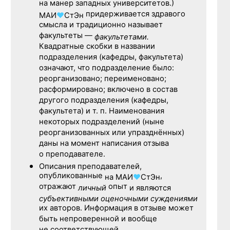
на манер западных университетов.)
придерживается здравого
МАИ
♥
СтЭн
смысла и традиционно называет
факультеты —
факультетами.
Квадратные скобки в названии
подразделения (кафедры, факультета)
означают, что подразделение было:
реорганизовано; переименовано;
расформировано; включено в состав
другого подразделения (кафедры,
факультета) и т. п. Наименования
некоторых подразделений (ныне
реорганизованных или упразднённых)
даны на момент написания отзыва
о преподавателе.
Описания преподавателей,
опубликованные
,
на
МАИ
♥
СтЭн
отражают
опыт
личный
и являются
субъективными оценочными суждениями
их авторов. Информация в отзыве может
быть непроверенной и вообще