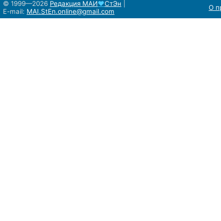
© 1999—2026
Редакция
МАИ
♥
СтЭн
|
О п
E-mail:
MAI.StEn.online@gmail.com