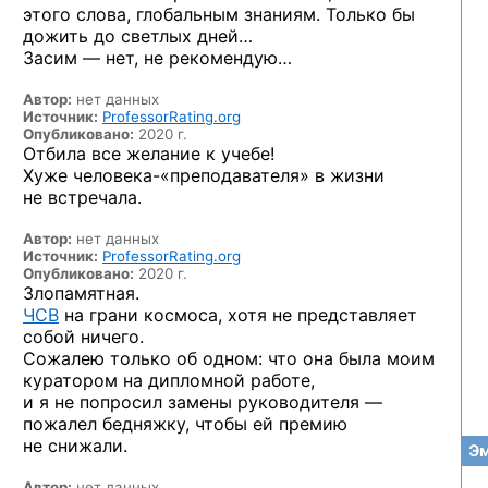
этого слова, глобальным знаниям. Только бы
дожить до светлых дней…
Засим — нет, не рекомендую…
Автор:
нет данных
Источник:
ProfessorRating.org
Опубликовано:
2020 г.
Отбила все желание к учебе!
Хуже человека-«преподавателя» в жизни
не встречала.
Автор:
нет данных
Источник:
ProfessorRating.org
Опубликовано:
2020 г.
Злопамятная
.
ЧСВ
на грани космоса, хотя не представляет
собой ничего.
Сожалею только об одном: что она была моим
куратором на дипломной работе,
и я не попросил замены руководителя —
пожалел бедняжку, чтобы ей премию
не снижали.
Эм
Автор:
нет данных