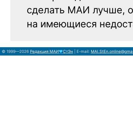
сделать МАИ лучше, 
на имеющиеся недост
© 1999—2026
Редакция
МАИ
♥
СтЭн
|
E-mail:
MAI.StEn.online@gma