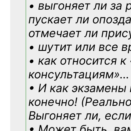
• выгоняет ли за 
пускает ли опозд
отмечает ли прис
• шутит или все в
• как относится к
консультациям»
…
• И как экзамены
конечно! (Реально
Выгоняет ли, если
• Может быть, ва