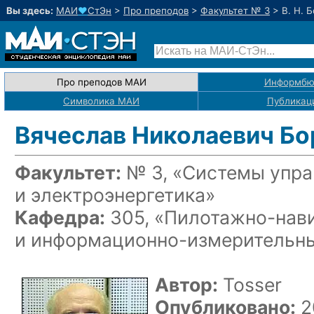
Вы здесь:
МАИ
♥
СтЭн
>
Про преподов
>
Факультет № 3
>
В. Н. 
Про преподов МАИ
Информбю
Символика МАИ
Публикац
Вячеслав Николаевич Бо
Факультет:
№ 3, «Системы упра
и электроэнергетика»
Кафедра:
305, «Пилотажно-нав
и информационно-измерительн
Автор:
Tosser
Опубликовано:
2