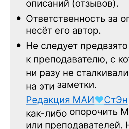
описаний (отзывов).
Ответственность
за о
несёт его автор.
Не следует
предвзято
к преподавателю,
с к
ни разу
не сталкивали
заметки.
на эти
Редакция
МАИ
♥
СтЭн
опорочить 
как-либо
или преподавателей. 