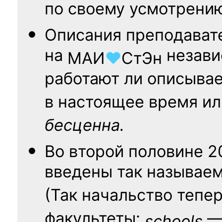
по своему усмотрени
Описания преподават
на
независ
МАИ
♥
СтЭн
работают ли описыва
в настоящее время ил
бесценна.
Во второй половине
2
введены так называе
(Так начальство тепе
факультеты:
— 
schools