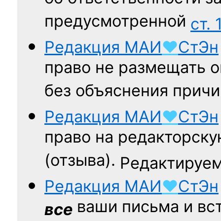
предусмотренной
ст. 
Редакция
МАИ
♥
СтЭн
право не размещать о
без объяснения причи
Редакция
МАИ
♥
СтЭн
право на редакторску
(отзыва).
Редактируем
Редакция
МАИ
♥
СтЭн
ваши письма и вст
все