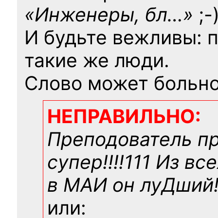
«Инженеры, бл…»
;-
И будьте вежливы: 
такие же люди.
Слово может больно
НЕПРАВИЛЬНО:
Преподователь п
супер!!!!111 Из вс
в МАИ он луДший!!
или: