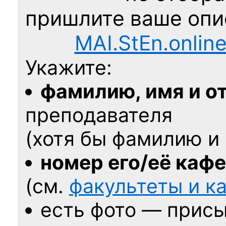
пришлите ваше оп
MAI.StEn.onlin
Укажите:
фамилию, имя и о
преподавателя
(хотя бы фамилию и 
номер его/её каф
(см.
факультеты и 
есть фото — присы