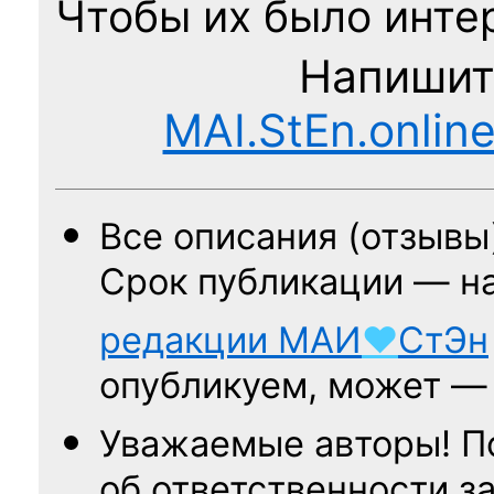
Чтобы их было интер
Напишит
MAI.StEn.onlin
Все описания (отзывы
Срок публикации — н
редакции
МАИ
♥
СтЭн
опубликуем, может 
Уважаемые авторы! П
об ответственности за