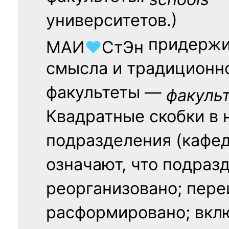
университетов.)
придержи
МАИ
♥
СтЭн
смысла и традиционн
факультеты —
факуль
Квадратные скобки в 
подразделения (кафед
означают, что подраз
реорганизовано; пере
расформировано; вклю