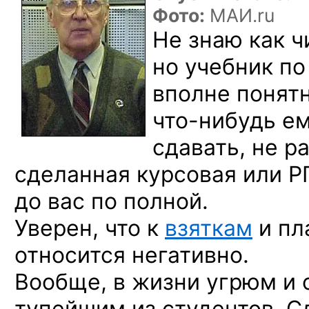
Фото:
МАИ.ru
Не знаю как ч
но учебник по
вполне понят
что-нибудь
ем
сдавать, не р
сделанная курсовая или Р
до вас по полной.
Уверен, что к
взяткам
и пл
относится негативно.
Вообще, в жизни угрюм и 
тупейшим из студентов. С