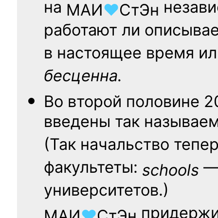
на
независ
МАИ
♥
СтЭн
работают ли описыва
в настоящее время ил
бесценна.
Во второй половине
2
введены так называе
(Так начальство тепе
факультеты:
— 
schools
университетов.)
придержи
МАИ
♥
СтЭн