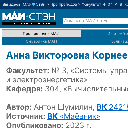
Вы здесь:
МАИ
♥
СтЭн
>
Про преподов
>
Факультет № 3
>
А. В. 
Про преподов МАИ
Информбю
Символика МАИ
Публикац
Анна Викторовна Корнее
Факультет:
№ 3, «Системы упра
и электроэнергетика»
Кафедра:
304, «Вычислительные
Автор:
Антон Шумилин,
ВК
2421
Источник:
ВК
«Маёвник»
Опубликовано:
2023 г.