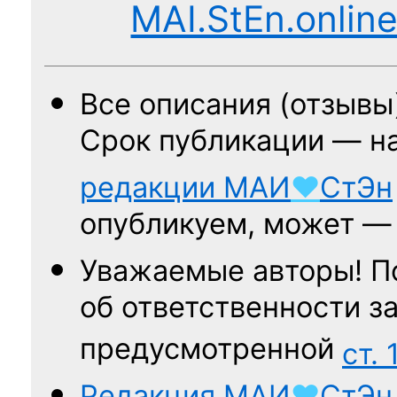
MAI.StEn.onlin
Все описания (отзывы
Срок публикации — н
редакции
МАИ
♥
СтЭн
опубликуем, может 
Уважаемые авторы! П
об ответственности за
предусмотренной
ст. 
Редакция
МАИ
♥
СтЭн