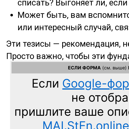
ЕСЛИ ФОРМА
(см. выше)
Если
Google-фо
не отобра
пришлите ваше оп
MAI.StEn.onlin