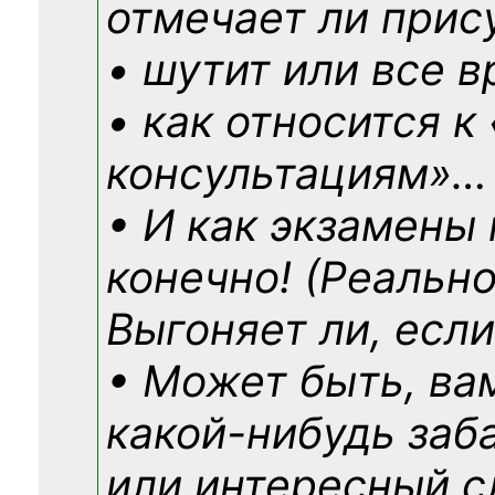
отмечает ли прис
• шутит или все в
• как относится к
консультациям»
…
• И как экзамены
конечно! (Реально
Выгоняет ли, если
• Может быть, ва
какой-нибудь
заб
или интересный с