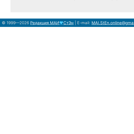
© 1999—2026
Редакция
МАИ
♥
СтЭн
|
E-mail:
MAI.StEn.online@gma