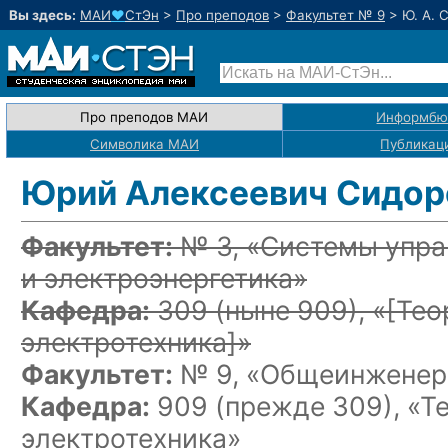
Вы здесь:
МАИ
♥
СтЭн
>
Про преподов
>
Факультет № 9
>
Ю. А. 
Про преподов МАИ
Информбю
Символика МАИ
Публикац
Юрий Алексеевич Сидор
Факультет:
№ 3, «Системы упра
и электроэнергетика»
Кафедра:
309
(ныне 909)
, «
[Тео
электротехника]
»
Факультет:
№ 9, «Общеинженерн
Кафедра:
909 (прежде 309), «Т
электротехника»