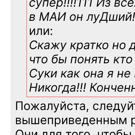
супер!!!!111 Из вс
в МАИ он луДший!!
или:
Скажу кратко но 
что бы понять кто
Суки как она я не
Никогда!!! Конче
Пожалуйста, следуй
вышеприведенным 
Они для того, чтобы