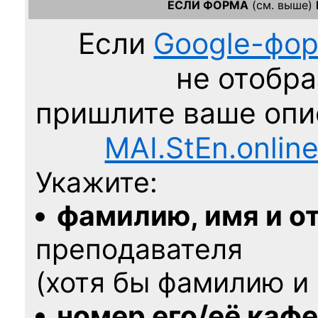
ЕСЛИ ФОРМА
(см. выше)
Если
Google-фо
не отобра
пришлите ваше оп
MAI.StEn.onlin
Укажите:
фамилию, имя и о
преподавателя
(хотя бы фамилию и 
номер его/её каф