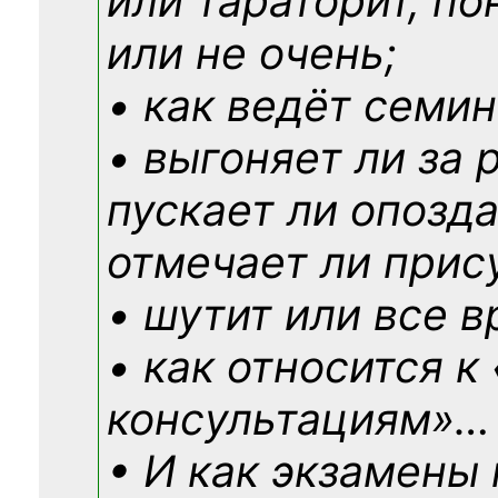
или тараторит, по
или не очень;
• как ведёт семин
• выгоняет ли за 
пускает ли опозд
отмечает ли прис
• шутит или все в
• как относится к
консультациям»
…
• И как экзамены