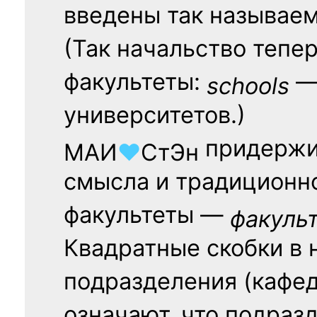
введены так называе
(Так начальство тепе
факультеты:
— 
schools
университетов.)
придержи
МАИ
♥
СтЭн
смысла и традиционн
факультеты —
факуль
Квадратные скобки в 
подразделения (кафед
означают, что подраз