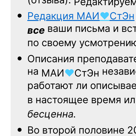
(отзыва).
Редактируем
Редакция
МАИ
♥
СтЭн
ваши письма и вст
все
по своему усмотрени
Описания преподават
на
независ
МАИ
♥
СтЭн
работают ли описыва
в настоящее время ил
бесценна.
Во второй половине
2