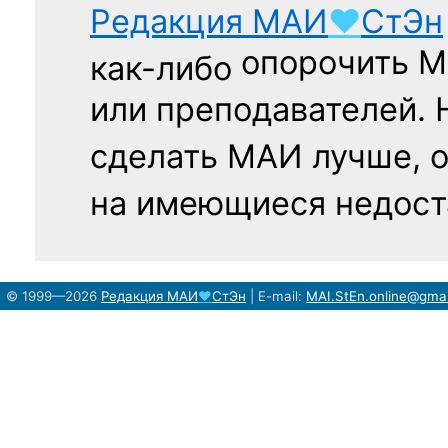
Редакция
МАИ
♥
СтЭн
опорочить 
как-либо
или преподавателей. 
сделать МАИ лучше, 
на имеющиеся недост
© 1999—2026
Редакция
МАИ
♥
СтЭн
|
E-mail:
MAI.StEn.online@gma