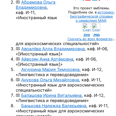
Абрамова Ольга
Владимировна
,
Это проект эмблемы.
каф. И-11,
Подробнее см. в
историко-
биографической справке
«Иностранный язык
о символике МАИ
.
.SVG
.PNG
Скачать во всех форматах
…
для аэрокосмических специальностей»
Авралёва Алла Владимировна
,
каф. И-06,
«
[Иностранный язык]
»
Айвозян Анна Артёмовна
,
каф. И-06,
«
[Иностранный язык]
»
Акчурина Мария Тимуровна
,
каф. И-12,
«Лингвистика и переводоведение»
Анурова Ольга Михайловна
,
каф. И-11,
«Иностранный язык для аэрокосмических
специальностей»
Балашова Ирина Витальевна
,
каф. И-12,
«Лингвистика и переводоведение»
Банькова Надежда Валерьевна
,
каф. И-11,
«Иностранный язык для аэрокосмических