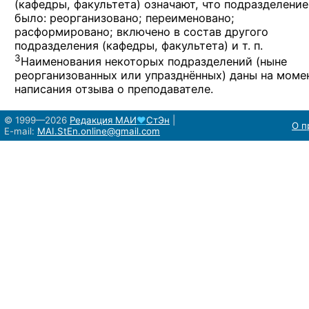
(кафедры, факультета) означают, что подразделение
было: реорганизовано; переименовано;
расформировано; включено в состав другого
подразделения (кафедры, факультета) и т. п.
3
Наименования некоторых подразделений (ныне
реорганизованных или упразднённых) даны на моме
написания отзыва о преподавателе.
© 1999—2026
Редакция
МАИ
♥
СтЭн
|
О п
E-mail:
MAI.StEn.online@gmail.com