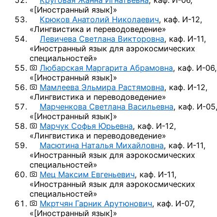
Круговая Жанна Игнатьевна
,
каф. И-06,
«
[Иностранный язык]
»
Крюков Анатолий Николаевич
,
каф. И-12,
«Лингвистика и переводоведение»
Левичева Светлана Викторовна
,
каф. И-11,
«Иностранный язык для аэрокосмических
специальностей»
Любарская Маргарита Абрамовна
,
каф. И-06,
«
[Иностранный язык]
»
Мамлеева Эльмира Растямовна
,
каф. И-12,
«Лингвистика и переводоведение»
Марченкова Светлана Васильевна
,
каф. И-05
«
[Иностранный язык]
»
Марчук Софья Юрьевна
,
каф. И-12,
«Лингвистика и переводоведение»
Масютина Наталья Михайловна
,
каф. И-11,
«Иностранный язык для аэрокосмических
специальностей»
Мец Максим Евгеньевич
,
каф. И-11,
«Иностранный язык для аэрокосмических
специальностей»
Мкртчян Гарник Арутюнович
,
каф. И-07,
«
[Иностранный язык]
»