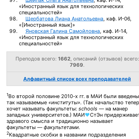
Шейпак Ольга Анатольевна
,
каф. И-14,
«Иностранный язык для технологических
специальностей»
Щербатова Лиана Анатольевна
,
каф. И-06,
«
[Иностранный язык]
»
Яновская Галина Самойловна
,
каф. И-14,
«Иностранный язык для технологических
специальностей»
Преподов всего:
1662
, описаний (отзывов) всего:
7969
.
Алфавитный список всех преподавателей
1
Во второй половине
2010-х гг.
в МАИ были введены
так называемые
«институты».
(Так начальство тепе
хочет называть факультеты:
schools
— на манер
западных университетов.)
МАИ
♥
СтЭн
придерживае
здравого смысла и традиционно называет
факультеты —
факультетами.
2
Квадратные скобки в названии подразделения