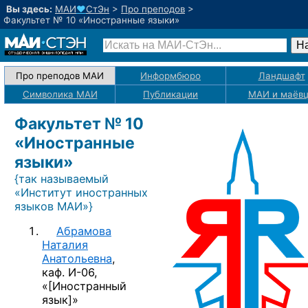
Вы здесь:
МАИ
♥
СтЭн
>
Про преподов
>
Факультет № 10 «Иностранные языки»
Про преподов МАИ
Информбюро
Ландшафт
Символика МАИ
Публикации
МАИ
и маёв
Факультет № 10
«Иностранные
языки»
{так называемый
«Институт иностранных
языков МАИ»}
Абрамова
Наталия
Анатольевна
,
каф. И-06,
«
[Иностранный
язык]
»