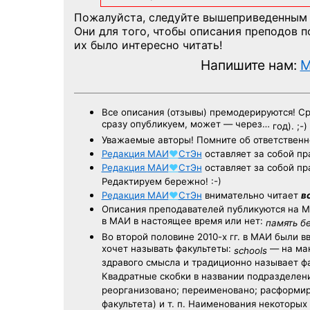
Пожалуйста, следуйте вышеприведенным
Они для того, чтобы описания преподов 
их было интересно читать!
Напишите нам:
M
Все описания (отзывы) премодерируются! С
сразу опубликуем, может — через…
год). ;-)
Уважаемые авторы! Помните об ответственн
Редакция
МАИ
♥
СтЭн
оставляет за собой пр
Редакция
МАИ
♥
СтЭн
оставляет за собой пр
Редактируем бережно! :-)
Редакция
МАИ
♥
СтЭн
внимательно читает
в
Описания преподавателей публикуются на
М
в МАИ в настоящее время или нет:
память б
Во второй половине
2010-х гг.
в МАИ были в
хочет называть факультеты:
— на ман
schools
здравого смысла и традиционно называет 
Квадратные скобки в названии подразделени
реорганизовано; переименовано; расформир
факультета) и т. п. Наименования некоторы