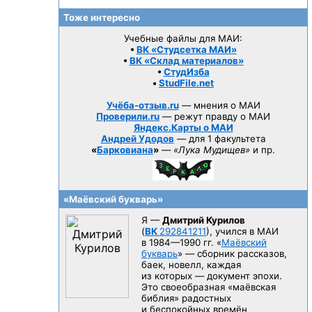
Тоже интересно
Учебные файлы для МАИ:
•
ВК «Студсетка МАИ»
•
ВК «Склад материалов»
•
СтудИзба
•
StudFile.net
Учёба-отзыв.ru
— мнения о МАИ
Проверили.ru
— режут правду о МАИ
Яндекс.Карты о МАИ
Андрей Удодов
— для 1 факультета
«
Барковиана
»
—
«Лука Мудищев»
и пр.
«Маёвский букварь»
Я —
Дмитрий Курилов
(
ВК
292841211
), учился в МАИ
в 1984—1990 гг.
«
Маёвский
букварь
» — сборник рассказов,
баек, новелл, каждая
из которых — документ эпохи.
Это своеобразная «маёвская
библия» радостных
и беспокойных времён