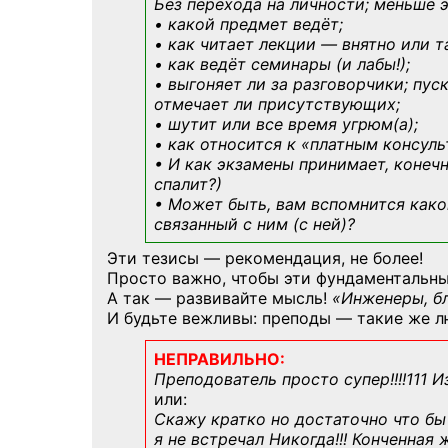
Без перехода на личности; меньше 
• какой предмет ведёт;
• как читает лекции — внятно или т
• как ведёт семинары (и лабы!);
• выгоняет ли за разговорчики; пус
отмечает ли присутствующих;
• шутит или все время угрюм(а);
• как относится к «платным консул
• И как экзамены принимает, конечн
спалит?)
• Может быть, вам вспомнится
како
связанный с ним (с ней)?
Эти тезисы — рекомендация, не более!
Просто важно, чтобы эти фундаментальны
А так — развивайте мысль!
«Инженеры, б
И будьте вежливы: преподы — такие же л
НЕПРАВИЛЬНО:
Преподователь просто супер!!!!111 И
или:
Скажу кратко но достаточно что бы 
я не встречал Никогда!!! Конченная