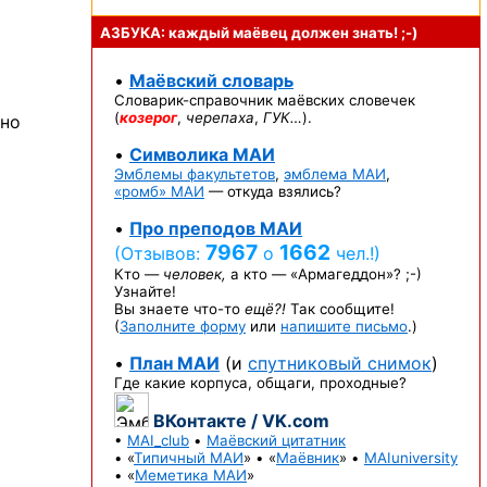
АЗБУКА: каждый маёвец должен
знать! ;-)
•
Маёвский словарь
Словарик-справочник
маёвских словечек
(
козерог
,
черепаха
,
ГУК…
).
жно
•
Символика МАИ
Эмблемы факультетов
,
эмблема МАИ
,
«ромб» МАИ
— откуда взялись?
•
Про преподов МАИ
7967
1662
(Отзывов:
о
чел.!)
Кто —
человек,
а кто —
«Армагеддон»? ;-)
Узнайте!
Вы знаете
что-то
ещё?!
Так сообщите!
(
Заполните форму
или
напишите письмо
.)
•
План МАИ
(и
спутниковый снимок
)
Где какие корпуса, общаги, проходные?
ВКонтакте / VK.com
•
MAI_club
•
Маёвский цитатник
• «
Типичный МАИ
» • «
Маёвник
» •
MAIuniversity
• «
Меметика МАИ
»