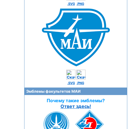
.SVG
.PNG
.SVG
.PNG
Эмблемы факультетов МАИ
Почему такие эмблемы?
Ответ здесь!