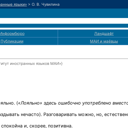
ранные языки»
>
О. В. Чувилина
Информбюро
Ландшафт
Публикации
МАИ
и маёвцы
титут иностранных языков МАИ»}
яльно. (
«Лояльно» здесь ошибочно употреблено вмест
аздывать нечасто). Разговаривать можно, но, естествен
 спокойна и, скорее, позитивна.