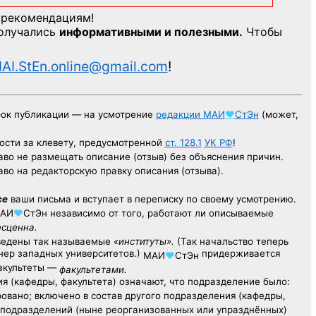
 рекомендациям!
получались
информативными и полезными.
Чтобы
AI.StEn.online@gmail.com
!
рок публикации — на усмотрение
редакции
МАИ
♥
СтЭн
(может,
ости за клевету, предусмотренной
ст. 128.1
УК РФ
!
аво не размещать описание (отзыв) без объяснения причин.
аво на редакторскую правку описания (отзыва).
се
ваши письма и вступает в переписку по своему усмотрению.
АИ
♥
СтЭн
независимо от того, работают ли описываемые
есценна.
ведены так называемые
«институты».
(Так начальство теперь
ер западных университетов.)
придерживается
МАИ
♥
СтЭн
факультеты —
факультетами.
я (кафедры, факультета) означают, что подразделение было:
овано; включено в состав другого подразделения (кафедры,
х подразделений (ныне реорганизованных или упразднённых)