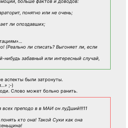
эмоций, больше фактов и доводов:
араторит, понятно или не очень;
кает ли опоздавших;
ьтациям»
…
о! (Реально ли списать? Выгоняет ли, если
й-нибудь
забавный или интересный случай,
е аспекты были затронуты.
л…»
;-)
юди. Слово может больно ранить.
з всех преподо в в МАИ он луДший!!!11
понять кто она! Такой Суки как она
женьщина!