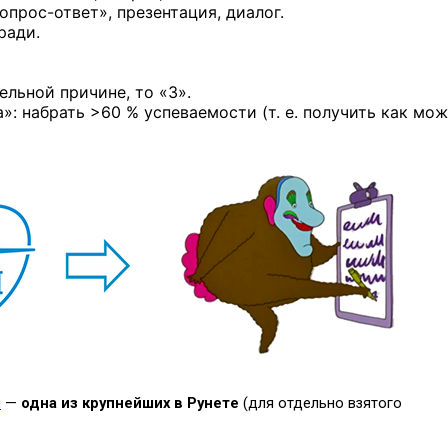
опрос-ответ»,
презентация, диалог.
ради.
льной причине, то «3».
а»: набрать >60 % успеваемости (т. е. получить как мо