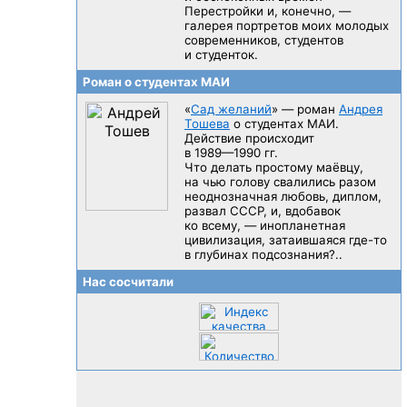
Перестройки и, конечно, —
галерея портретов моих молодых
современников, студентов
и студенток.
Роман о студентах МАИ
«
Сад желаний
» — роман
Андрея
Тошева
о студентах МАИ.
Действие происходит
в 1989—1990 гг.
Что делать простому маёвцу,
на чью голову свалились разом
неоднозначная любовь, диплом,
развал CCCP, и, вдобавок
ко всему, — инопланетная
цивилизация, затаившаяся
где-то
в глубинах подсознания?..
Нас сосчитали