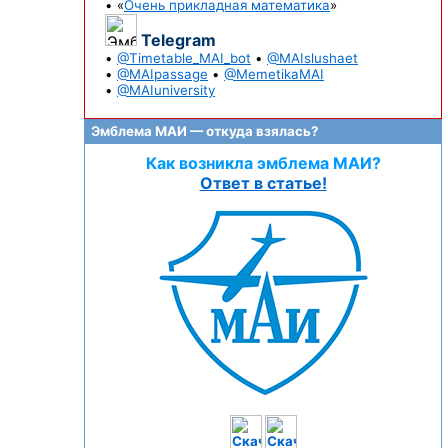
• «
Очень прикладная математика
»
Telegram
•
@Timetable_MAI_bot
•
@MAIslushaet
•
@MAIpassage
•
@MemetikaMAI
•
@MAIuniversity
Эмблема МАИ — откуда взялась?
Как возникла эмблема МАИ?
Ответ в статье!