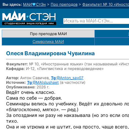
Вы здесь:
МАИ
♥
СтЭн
>
Про преподов
>
Факультет № 10 «Иност
Про преподов МАИ
Символика МАИ
Олеся Владимировна Чувилина
Факультет:
№ 10, «Иностранные языки» {так называемый «Инс
Кафедра:
И-12, «Лингвистика и переводоведение»
Автор:
Антон Савичев,
Tg
@Anton_sav07
Источник:
Tg
@MAIslushaet
(в частности)
Опубликовано:
2026 г.
Ведёт очень классно.
Сама по себе — добрая.
Семинары велись по учебнику. Ведёт их довольно ло
«благосклонно, мягко». — ред.
)
За опоздания ни разу не наказывала (но это если оп
тихо.
Она и не угрюма и не шутит, она просто, чаще всего,