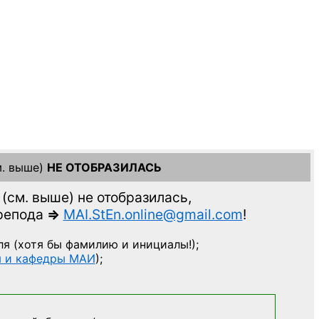
. выше)
НЕ ОТОБРАЗИЛАСЬ
(см. выше)
не отобразилась,
препода
=>
MAI.StEn.online@gmail.com
!
ля
(хотя бы фамилию и инициалы!);
ы и кафедры МАИ
);