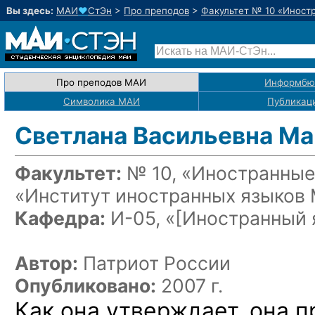
Вы здесь:
МАИ
♥
СтЭн
>
Про преподов
>
Факультет № 10 «Иност
Про преподов МАИ
Информбю
Символика МАИ
Публикац
Светлана Васильевна М
Факультет:
№ 10, «Иностранные
«Институт иностранных языков
Кафедра:
И-05, «
[Иностранный 
Автор:
Патриот России
Опубликовано:
2007 г.
Как она утверждает, она 