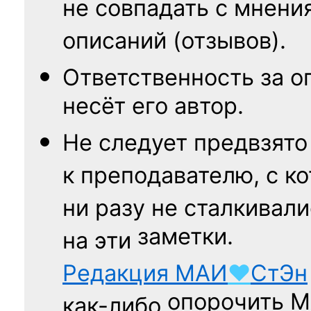
не совпадать с мнени
описаний (отзывов).
Ответственность
за о
несёт его автор.
Не следует
предвзято
к преподавателю,
с к
ни разу
не сталкивали
заметки.
на эти
Редакция
МАИ
♥
СтЭн
опорочить 
как-либо