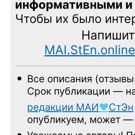
информативными и
Чтобы их было интер
Напишит
MAI.StEn.onlin
Все описания (отзывы
Срок публикации — н
редакции
МАИ
♥
СтЭн
опубликуем, может 