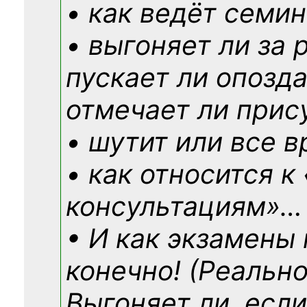
• как ведёт семин
• выгоняет ли за 
пускает ли опозд
отмечает ли прис
• шутит или все в
• как относится к
консультациям»
…
• И как экзамены
конечно! (Реально
Выгоняет ли, если