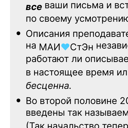
ваши письма и вст
все
по своему усмотрени
Описания преподават
на
независ
МАИ
♥
СтЭн
работают ли описыва
в настоящее время ил
бесценна.
Во второй половине
2
введены так называе
(Так начальство тепе