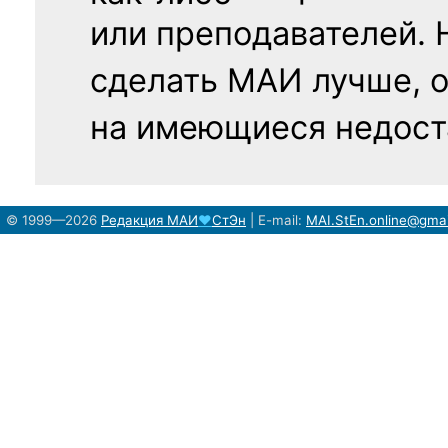
или преподавателей. 
сделать МАИ лучше, 
на имеющиеся недост
© 1999—2026
Редакция
МАИ
♥
СтЭн
|
E-mail:
MAI.StEn.online@gma