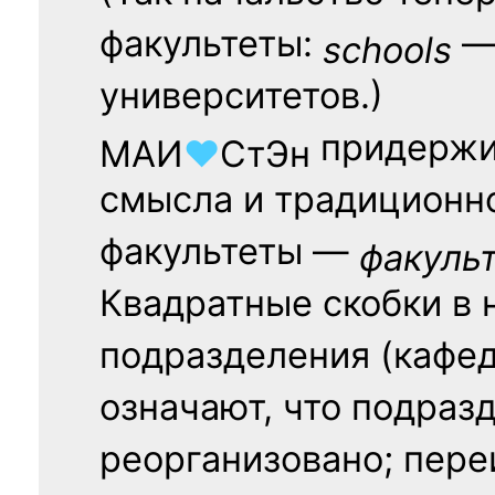
факультеты:
— 
schools
университетов.)
придержи
МАИ
♥
СтЭн
смысла и традиционн
факультеты —
факуль
Квадратные скобки в 
подразделения (кафед
означают, что подраз
реорганизовано; пере