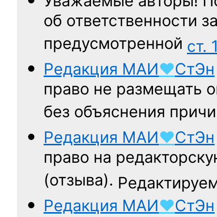
Уважаемые авторы! П
об ответственности за
предусмотренной
ст. 
Редакция
МАИ
♥
СтЭн
право не размещать о
без объяснения причи
Редакция
МАИ
♥
СтЭн
право на редакторску
(отзыва).
Редактируем
Редакция
МАИ
♥
СтЭн