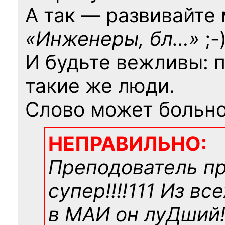
А так — развивайте
«Инженеры, бл…»
;-
И будьте вежливы: 
такие же люди.
Слово может больно
НЕПРАВИЛЬНО:
Преподователь п
супер!!!!111 Из вс
в МАИ он луДший!!