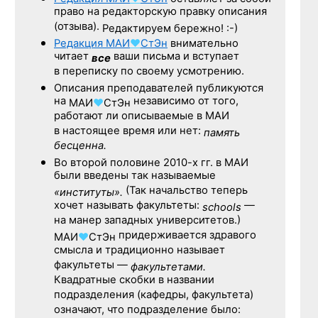
право на редакторскую правку описания
(отзыва).
Редактируем бережно! :-)
Редакция
МАИ
♥
СтЭн
внимательно
читает
ваши письма и вступает
все
в переписку по своему усмотрению.
Описания преподавателей публикуются
на
независимо от того,
МАИ
♥
СтЭн
работают ли описываемые в МАИ
в настоящее время или нет:
память
бесценна.
Во второй половине
2010-х гг.
в МАИ
были введены так называемые
(Так начальство теперь
«институты».
хочет называть факультеты:
—
schools
на манер западных университетов.)
придерживается здравого
МАИ
♥
СтЭн
смысла и традиционно называет
факультеты —
факультетами.
Квадратные скобки в названии
подразделения (кафедры, факультета)
означают, что подразделение было: