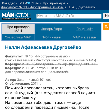
Вы здесь:
МАИ
♥
СтЭн
>
Про преподов
>
Факультет № 10 «Иностранные языки»
>
Н. А. Друговейко
Пл
Про преподов
Информбюро
Ландшафт
МАИ
Символика МАИ
Публикации
МАИ
и маёвцы
Нелли Афанасьевна Друговейко
Факультет:
№ 10, «Иностранные языки»
{так называемый «Институт иностранных языков МАИ»}
Кафедра:
И-05, «
[Иностранный язык]
» (прежде 108, 005)
Кафедра:
И-11, «Иностранный язык
для аэрокосмических специальностей»
Автор:
Закончивший 101 каф
Опубликовано:
2011 г.
Пожилой преподаватель, которая выбрала
самый нудный (для студентов) способ научить
их английскому.
На семинарах тебе дают текст — сиди
со словарём и переводи письменно. После