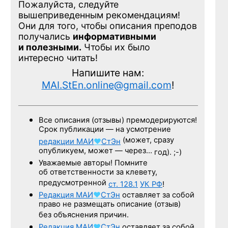
Пожалуйста, следуйте
вышеприведенным рекомендациям!
Они для того, чтобы описания преподов
получались
информативными
и полезными.
Чтобы их было
интересно читать!
Напишите нам:
MAI.StEn.online@gmail.com
!
Все описания (отзывы) премодерируются!
Срок публикации — на усмотрение
(может, сразу
редакции
МАИ
♥
СтЭн
опубликуем, может — через…
год). ;-)
Уважаемые авторы! Помните
об ответственности за клевету,
предусмотренной
ст. 128.1
УК РФ
!
Редакция
МАИ
♥
СтЭн
оставляет за собой
право не размещать описание (отзыв)
без объяснения причин.
Редакция
МАИ
♥
СтЭн
оставляет за собой