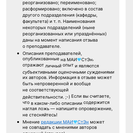
реорганизовано; переименовано;
расформировано; включено в состав
другого подразделения (кафедры,
факультета) и т. п. Наименования
некоторых подразделений (ныне
реорганизованных или упразднённых)
даны на момент написания отзыва
о преподавателе.
Описания преподавателей,
опубликованные
,
на
МАИ
♥
СтЭн
отражают
опыт
личный
и являются
субъективными оценочными суждениями
их авторов. Информация в отзыве может
быть непроверенной и вообще
не соответствующей
Если вы считаете,
действительности. ;-)
что
содержится
в каком-либо описании
наглая ложь — напишите опровержение,
не стесняйтесь!
Мнение
редакции
МАИ
♥
СтЭн
может
не совпадать с мнениями авторов