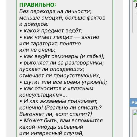
ПРАВИЛЬНО:
Без перехода на личности;
меньше эмоций, больше фактов
и доводов:
• какой предмет ведёт;
• как читает лекции — внятно
или тараторит, понятно
или не очень;
• как ведёт семинары (и лабы!);
• выгоняет ли за разговорчики;
пускает ли опоздавших;
отмечает ли присутствующих;
• шутит или все время угрюм(а);
• как относится к «платным
консультациям»
…
• И как экзамены принимает,
Ро
конечно! (Реально ли списать?
Выгоняет ли, если спалит?)
• Может быть, вам вспомнится
какой-нибудь
забавный
или интересный случай,