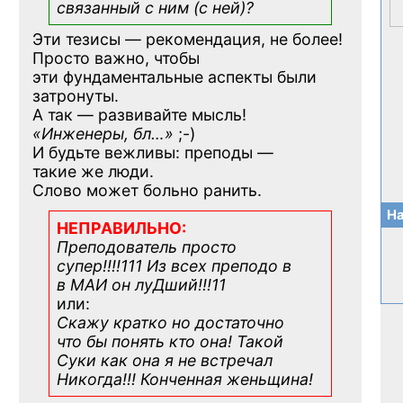
связанный с ним (с ней)?
Эти тезисы — рекомендация, не более!
Просто важно, чтобы
эти фундаментальные аспекты были
затронуты.
А так — развивайте мысль!
«Инженеры, бл…»
;-)
И будьте вежливы: преподы —
такие же люди.
Слово может больно ранить.
На
НЕПРАВИЛЬНО:
Преподователь просто
супер!!!!111 Из всех преподо в
в МАИ он луДший!!!11
или:
Скажу кратко но достаточно
что бы понять кто она! Такой
Суки как она я не встречал
Никогда!!! Конченная
женьщина!