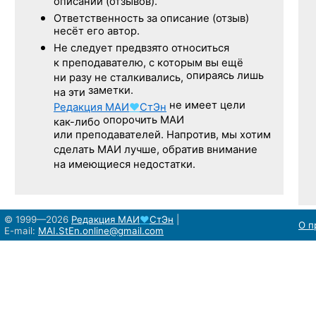
описаний (отзывов).
Ответственность
за описание
(отзыв)
несёт его автор.
Не следует
предвзято относиться
к преподавателю,
с которым
вы ещё
опираясь лишь
ни разу
не сталкивались,
заметки.
на эти
не имеет цели
Редакция
МАИ
♥
СтЭн
опорочить МАИ
как-либо
или преподавателей. Напротив, мы хотим
сделать МАИ лучше, обратив внимание
на имеющиеся недостатки.
© 1999—2026
Редакция
МАИ
♥
СтЭн
|
О п
E-mail:
MAI.StEn.online@gmail.com