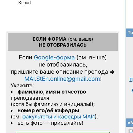
То
ЕСЛИ ФОРМА
(см. выше)
НЕ ОТОБРАЗИЛАСЬ
Если
Google-форма
(см. выше)
не отобразилась,
пришлите ваше описание препода
=>
MAI.StEn.online@gmail.com
!
П
Укажите:
фамилию, имя и отчество
преподавателя
(хотя бы фамилию и инициалы!);
номер его/её кафедры
(см.
факультеты и кафедры МАИ
);
есть фото — присылайте!
«М