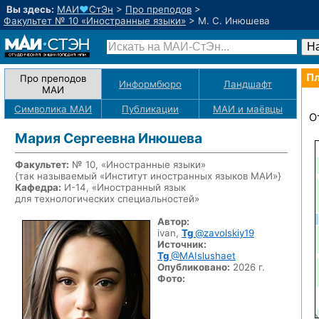
Вы здесь:
МАИ
♥
СтЭн
>
Про преподов
>
Факультет № 10 «Иностранные языки»
>
М. С. Инюшева
Пл
Про преподов
Информбюро
Ландшафт
МАИ
Символика МАИ
Публикации
МАИ
и маёвцы
О
Мария Сергеевна Инюшева
Факультет:
№ 10, «Иностранные языки»
{так называемый «Институт иностранных языков МАИ»}
Кафедра:
И-14, «Иностранный язык
для технологических специальностей»
Автор:
ivan,
Tg
@zavolskiy19
Источник:
Tg
@MAIslushaet
Опубликовано:
2026 г.
Фото: