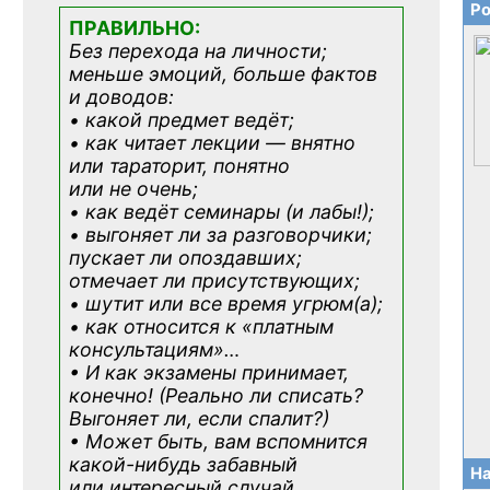
Ро
ПРАВИЛЬНО:
Без перехода на личности;
меньше эмоций, больше фактов
и доводов:
• какой предмет ведёт;
• как читает лекции — внятно
или тараторит, понятно
или не очень;
• как ведёт семинары (и лабы!);
• выгоняет ли за разговорчики;
пускает ли опоздавших;
отмечает ли присутствующих;
• шутит или все время угрюм(а);
• как относится к «платным
консультациям»
…
• И как экзамены принимает,
конечно! (Реально ли списать?
Выгоняет ли, если спалит?)
• Может быть, вам вспомнится
какой-нибудь
забавный
На
или интересный случай,