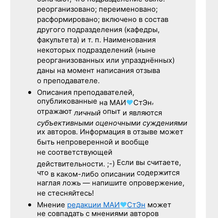
реорганизовано; переименовано;
расформировано; включено в состав
другого подразделения (кафедры,
факультета) и т. п. Наименования
некоторых подразделений (ныне
реорганизованных или упразднённых)
даны на момент написания отзыва
о преподавателе.
Описания преподавателей,
опубликованные
,
на
МАИ
♥
СтЭн
отражают
опыт
личный
и являются
субъективными оценочными суждениями
их авторов. Информация в отзыве может
быть непроверенной и вообще
не соответствующей
Если вы считаете,
действительности. ;-)
что
содержится
в каком-либо описании
наглая ложь — напишите опровержение,
не стесняйтесь!
Мнение
редакции
МАИ
♥
СтЭн
может
не совпадать с мнениями авторов