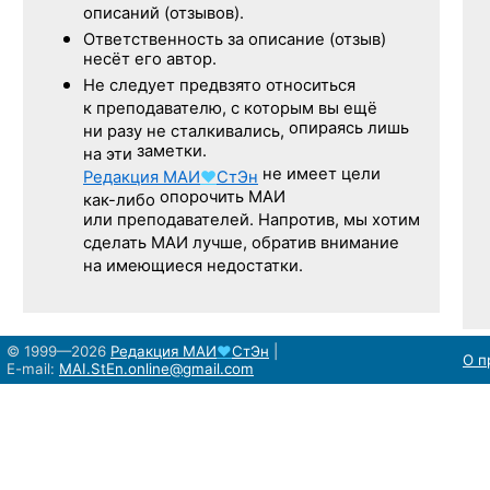
описаний (отзывов).
Ответственность
за описание
(отзыв)
несёт его автор.
Не следует
предвзято относиться
к преподавателю,
с которым
вы ещё
опираясь лишь
ни разу
не сталкивались,
заметки.
на эти
не имеет цели
Редакция
МАИ
♥
СтЭн
опорочить МАИ
как-либо
или преподавателей. Напротив, мы хотим
сделать МАИ лучше, обратив внимание
на имеющиеся недостатки.
© 1999—2026
Редакция
МАИ
♥
СтЭн
|
О п
E-mail:
MAI.StEn.online@gmail.com