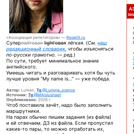
А
зна
«Ассоциация репетиторов» —
Repetit.ru
Супер
лайтовая
light’овая
лёгкая.
(
См.
наш
редакционный словарик
, чтобы изъясняться
по-русски
грамотно. — ред.
)
По сути, требует минимальное знание
английского.
Умеешь читать и разговаривать хотя бы чуть
лучше уровня “My name is…” — уже победа.
Автор:
Lumen,
Tg
@Lumine_scence
Источник:
Tg
@MAIslushaet
Опубликовано:
2026 г.
Чтоб поставила зачёт, надо было заполнить
маршрутники.
На парах обычно пишем задания (из файла)
и ей отвечаем. ДЗ из файла. Если пропустил
какие-то
пары, то можно отработать их,