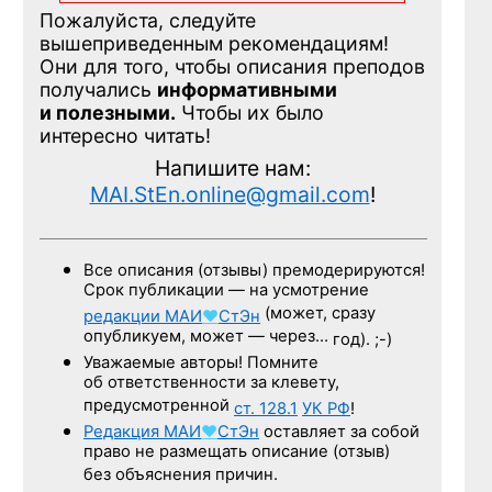
Пожалуйста, следуйте
вышеприведенным рекомендациям!
Они для того, чтобы описания преподов
получались
информативными
и полезными.
Чтобы их было
интересно читать!
Напишите нам:
MAI.StEn.online@gmail.com
!
Все описания (отзывы) премодерируются!
Срок публикации — на усмотрение
(может, сразу
редакции
МАИ
♥
СтЭн
опубликуем, может — через…
год). ;-)
Уважаемые авторы! Помните
об ответственности за клевету,
предусмотренной
ст. 128.1
УК РФ
!
Редакция
МАИ
♥
СтЭн
оставляет за собой
право не размещать описание (отзыв)
без объяснения причин.