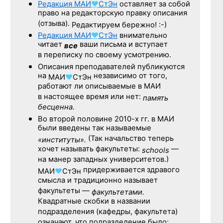
Редакция
МАИ
♥
СтЭн
оставляет за собой
право на редакторскую правку описания
(отзыва).
Редактируем бережно! :-)
Редакция
МАИ
♥
СтЭн
внимательно
читает
ваши письма и вступает
все
в переписку по своему усмотрению.
Описания преподавателей публикуются
на
независимо от того,
МАИ
♥
СтЭн
работают ли описываемые в МАИ
в настоящее время или нет:
память
бесценна.
Во второй половине
2010-х гг.
в МАИ
были введены так называемые
(Так начальство теперь
«институты».
хочет называть факультеты:
—
schools
на манер западных университетов.)
придерживается здравого
МАИ
♥
СтЭн
смысла и традиционно называет
факультеты —
факультетами.
Квадратные скобки в названии
подразделения (кафедры, факультета)
означают, что подразделение было: