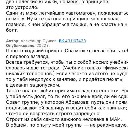
две нелёгкие книжки, но меня, в принципе,
это устроило.
Один из моих легчайших «автоматов», пожаловать
не могу. Ну и тётка она в принципе человечная,
главное, к ней обращаться так же, а не класть на 
болт.
Автор:
Александр Сучков,
ВК
431167433
Опубликовано:
2022 г.
Просто ходячий прикол. Она может невзлюбить те
с первого взгляда.
Всегда требуется, чтобы ты с собой носил: учебник
словарь и две тетради. (Учебник только «физическ
никаких телефонов.) Если
чего-то
из этого не буде
то у тебя недопуск к занятию, и придётся пёхать
в деканат за допуском.
Также она не любит принимать задолженности. Ес
у тебя есть долг, то ты его
о-очень
вряд ли ей сда
Совет группе, у которой Абрамова: пусть они прям
подлизывают ей задницу и ведут себя как паиньки;
что-то
ей возражать строго запрещено.
Строит из себя самого важного человека в МАИ.
В общем, по опыту моей группы — не рекомендую.