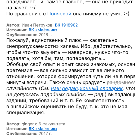
опаздывает… и, самое главное, — она не приходит
на зачет. :-/
По сравнению с
Поняевой
она ничему
не учит. :-)
Автор:
Иван Петрухов,
ВК
1918982
Источник:
ВК
«Маёвник»
Опубликовано:
2016 г.
Пожалуй, единственный плюс — касательно
«непропускаемости» халявы. Ибо, действительно,
чтобы
что-то
выучить — наверное, нужно
что-то
поделать, хотя бы, там, попереводить…
Обобщая свой опыт и опыт своих знакомых, основ
претензия — все сильно зависит от ее личного
отношения, которое формируется чуть ли не в пер
минуты встречи. Также очень «радует»
рандомнос
случайность
(
См.
наш редакционный словарик
, чт
не допускать подобных
ошибок. — ред.
)
выпадающ
заданий, требований и т. п. Ее компетентность
в английском оценивать не буду, т. к. это не моя
специализация.
Автор:
ginger с 6 факультета
Источник:
ВК
«Маёвник»
Опубликовано:
2017 г.