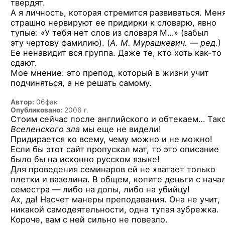
твердят.
А я личность, которая стремится развиваться. Мен
страшно нервируют ее придирки к словарю, явно
тупые: «У тебя нет слов из словаря М…» (забыл
эту чертову фамилию).
(
А. М. Мурашкевич. — ред.
)
Ее ненавидит вся группа. Даже те, кто хоть
как-то
сдают.
Мое мнение: это препод, который в жизни учит
подчиняться, а не решать самому.
Автор:
06фак
Опубликовано:
2006 г.
Стоим сейчас после английского и обтекаем… Так
Вселенского зла
мы еще не видели!
Придирается ко всему, чему можно и не можно!
Если бы этот сайт пропускал мат, то это описание
было бы на исконно русском языке!
Для проведения семинаров ей не хватает только
плетки и вазелина. В общем, копите деньги с нача
семестра — либо на допы, либо на убийцу!
Ах, да! Насчет манеры преподавания. Она не учит,
никакой самодеятельности, одна тупая зубрежка.
Короче, вам с ней сильно не повезло.