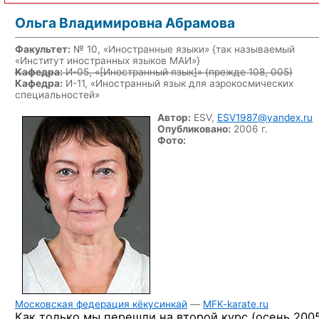
Ольга Владимировна Абрамова
Факультет:
№ 10, «Иностранные языки» {так называемый
«Институт иностранных языков МАИ»}
Кафедра:
И-05, «
[Иностранный язык]
» (прежде 108, 005)
Кафедра:
И-11, «Иностранный язык для аэрокосмических
специальностей»
Автор:
ESV,
ESV1987@yandex.ru
Опубликовано:
2006 г.
Фото:
Московская федерация кёкусинкай
—
MFK-karate.ru
Как только мы перешли на второй курс (осень 2005