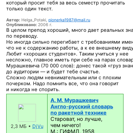
который просит тебя за весь семестр прочитать
только один текст.
Автор:
Helga_Potaki,
pionerka1987@mail.ru
Опубликовано:
2006 г.
В целом препод хороший, много дает реальных зн
по переводу.
Но иногда сильно перегибает с требованиями име
что не к содержанию работы, а к ее внешнему виду
Любит «хороших студентов». Таким учиться у нее
несложно, главное иметь при себе на парах слова
Мурашкевича (70 000 слов): донес такой «груз зна
до аудитории — и будет тебе счастье.
Сложно людям невнимательным или с плохим
почерком. Надо помнить все, что она говорит
и никогда не спорить.
А. М. Мурашкевич
Англо-русский
словарь
по ракетной технике
Староват, но лучше,
чем ничего!
2,3 МБ •
DjVu
М.: ГИФМЛ, 1958