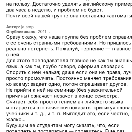
на пользу. Достаточно уделять английскому приме
два часа в неделю, и проблем не будет.
Почти всей нашей группе она поставила «автоматы
Автор:
ja.smp
Опубликовано:
2011 г.
Сразу скажу, что наша группа без проблем справи
с ее очень странными требованиями. Но пришлось
реально потерпеть. Пожалуй, терпение — главное
с ней.
Для этого преподавателя главное не как ты знаешь
язык, а как ты, грубо говоря, оформил словарик.
Спорить с ней нельзя; даже если она не права, лу
просто промолчать. Постоянно меняет требования
ко всему: задает одно, потом спрашивает другое.
Не прийти к ней на семинар (без уважительной
причины) означает незачет в конце семестра.
Считает себя просто гением английского языка
и старается это всячески показать, критикуя слова
учебники и т. д., и т. п. Выглядит это, если честно,
жалко…
Будущим ее студентам могу сказать, что, если
потерпеть и постараться — справитесь. Еще раз