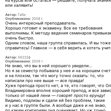
на курсы или остаться — решайте, получать знания
или халявить!
Автор:
Габи
Опубликовано:
2008 г.
Очень интересный преподаватель.
Хорошо готовит к экзамену. Все ее требования
выполнимы. К методу ведения семинаров привыка
очень быстро.
Одним словом, наша группа справилась. И вы тоже
справитесь! Главное — в себя верить и хотеть учит
Автор:
06222ф
Опубликовано:
2009 г.
Не знаю, что вы в ней хорошего увидели…
Но я за семестр побывала у нее и на хорошем счет
и на плохом, так что могу точно сказать: то, что
написали про нее выше —
все правда!
Хуже препода просто нет, а те, кто говорят, что О
Владимировна вполне хороший препод, и все зави
только от нашей лени —
говорят просто ерунду!
Видимо, подлизы и сдали ей без проблем, такие
и у нас в группе были. А вообще даже и не знаю,
по каким критериям она оценивает. Но уж точно