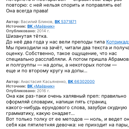
повторю: с ней нельзя спорить и поправлять ее!
Она всегда права!
Автор:
Василий Блинов,
ВК
5371871
Источник:
ВК
«Маёвник»
Опубликовано:
2014 г.
Шизанутая тётка.
До неё два года у нас вели преподы типа
Котрикад
Мы приходили на зачёт, читали два текста и получ
оценку. Собственно, такое ощущение, что нас
специально расслабляли. А потом пришла Абрамов
и полгруппы — на допы, а некоторых потом —
еще и по второму кругу на допы…
Автор:
Анастасия Касьяненко,
ВК
66302000
Источник:
ВК
«Маёвник»
Опубликовано:
2016 г.
Она
как раз-таки
очень халявный преп: правильно
оформляй словарик, напиши пять страниц
какого-нибудь
ерундового слова, зазубри скудную
грамматику, какую онадает…
Вот только толку от ее методов — ноль, и ведет о
себя как пятилетняя девочка: не приходит на пары,