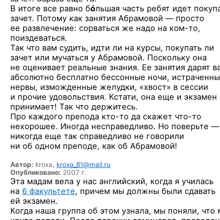
В итоге все равно б
ó
льшая часть ребят идет покуп
зачет. Потому как занятия Абрамовой — просто
ее развлечение: сорваться же надо
на ком-то,
поиздеваться.
Так что вам судить, идти ли на курсы, покупать ли
зачет или мучаться у Абрамовой. Поскольку она
не оценивает реальные знания. Ее занятия дарят в
абсолютно бесплатно бессонные ночи, истраченн
нервы, изможденные желудки, «хвост» в сессии
и прочие удовольствия. Кстати, она еще и экзамен
принимает! Так что держитесь.
Про каждого препода
кто-то
да скажет
что-то
нехорошее. Иногда несправедливо. Но поверьте —
никогда еще так справедливо не говорили
ни об одном преподе, как об Абрамовой!
Автор:
kroxa,
kroxa_81@mail.ru
Опубликовано:
2007 г.
Эта мадам вела у нас английский, когда я училась
на
6 факультете
, причем мы должны были сдавать
ей экзамен.
Когда наша группа об этом узнала, мы поняли, что