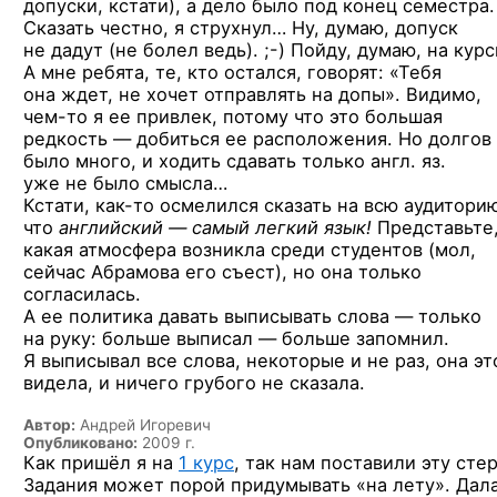
допуски, кстати), а дело было под конец семестра.
Сказать честно, я струхнул… Ну, думаю, допуск
не дадут (не болел
ведь). ;-)
Пойду, думаю, на курс
А мне ребята, те, кто остался, говорят: «Тебя
она ждет, не хочет отправлять на допы». Видимо,
чем-то
я ее привлек, потому что это большая
редкость — добиться ее расположения. Но долгов
было много, и ходить сдавать только англ. яз.
уже не было смысла…
Кстати,
как-то
осмелился сказать на всю аудитори
что
английский — самый легкий язык!
Представьте
какая атмосфера возникла среди студентов (мол,
сейчас Абрамова его съест), но она только
согласилась.
А ее политика давать выписывать слова — только
на руку: больше выписал — больше запомнил.
Я выписывал все слова, некоторые и не раз, она эт
видела, и ничего грубого не сказала.
Автор:
Андрей Игоревич
Опубликовано:
2009 г.
Как пришёл я на
1 курс
, так нам поставили эту стер
Задания может порой придумывать «на лету». Дал