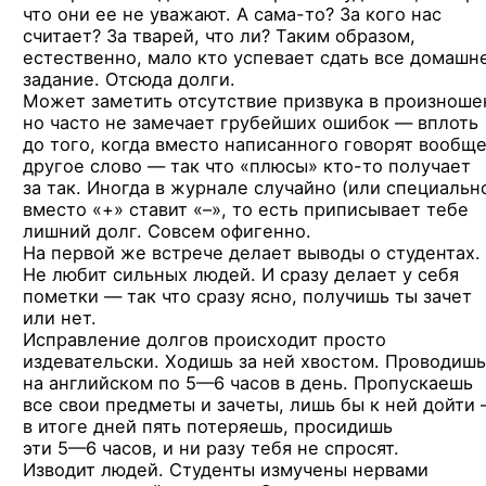
что они ее не уважают.
А сама-то?
За кого нас
считает? За тварей, что ли? Таким образом,
естественно, мало кто успевает сдать все домашн
задание. Отсюда долги.
Может заметить отсутствие призвука в произноше
но часто не замечает грубейших ошибок — вплоть
до того, когда вместо написанного говорят вообщ
другое слово — так что «плюсы»
кто-то
получает
за так. Иногда в журнале случайно (или специальн
вместо «+» ставит «–», то есть приписывает тебе
лишний долг. Совсем офигенно.
На первой же встрече делает выводы о студентах.
Не любит сильных людей. И сразу делает у себя
пометки — так что сразу ясно, получишь ты зачет
или нет.
Исправление долгов происходит просто
издевательски. Ходишь за ней хвостом. Проводишь
на английском
по 5—6 часов
в день. Пропускаешь
все свои предметы и зачеты, лишь бы к ней дойти
в итоге дней пять потеряешь, просидишь
эти 5—6 часов,
и ни разу тебя не спросят.
Изводит людей. Студенты измучены нервами