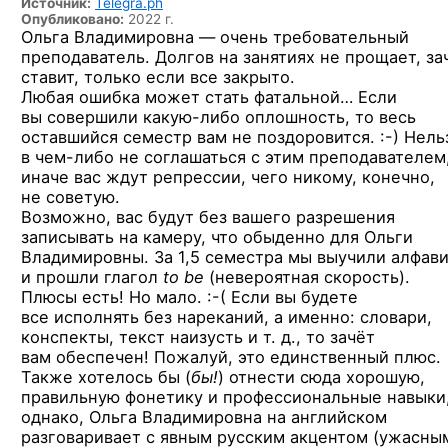
Источник:
Telegra.ph
Опубликовано:
2022 г.
Ольга Владимировна — очень требовательный
преподаватель. Долгов на занятиях не прощает, за
ставит, только если все закрыто.
Любая ошибка может стать фатальной… Если
вы совершили
какую-либо
оплошность, то весь
оставшийся семестр
вам не поздоровится. :-)
Нель
в чем-либо
не соглашаться с этим преподавателем
иначе вас ждут репрессии, чего никому, конечно,
не советую.
Возможно, вас будут без вашего разрешения
записывать на камеру, что обыденно для Ольги
Владимировны. За 1,5 семестра мы выучили алфави
и прошли глагол
to be
(невероятная скорость).
Плюсы есть!
Но мало. :-(
Если вы будете
все исполнять без нареканий, а именно: словари,
конспекты, текст наизусть и т. д., то зачёт
вам обеспечен! Пожалуй, это единственный плюс.
Также хотелось бы (
бы!
) отнести сюда хорошую,
правильную фонетику и профессиональные навыки
однако, Ольга Владимировна на английском
разговаривает с явным русским акцентом (ужасным