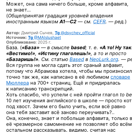
Может, она сама ничего больше, кроме алфавита,
не знает…
(
Общепринятая градация уровней владения
иностранным языком
A1
—
C2
—
см.
CEFR
. — ред.
)
Автор:
Дмитрий Сычев,
Tg
@dsychev_official
Источник:
Tg
@MAIslushaet
Опубликовано:
2025 г.
База. (
«База»
— в смысле
based
; т. е.
«А то! Ну так
«Вестимо!»
,
«Истину глаголешь!»
, а то и просто
«Базаришь!»
. См. статью
Based
в
NeoLurk.org
. — р
Вся группа не могла сдать этот сраный алфавит,
потому что Абрамова хотела, чтобы мы произноси
точно так же, как написано в её любимом
словаре
Мюллера
на 700+ страниц. Ещё и придиралась
к написанию транскрипций.
Хоть спасибо, что успели с ней пройти глагол
to be
10 лет изучения английского в школе — просто кот
под хвост. Зачем его было учить, если всё равно
она тебя заставит всё заново переучивать?..
Она, конечно, знает и побольше алфавита, только 
её чрезмерное самомнение не позволяет обо всём
остальном рассказывать, видимо, считая нас