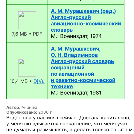
А. М. Мурашкевич (ред.)
Англо-русский
авиационно-космический
словарь
7,6 МБ • PDF
М.: Воениздат, 1974
А. М. Мурашкевич,
О. Н. Владимиров
Англо-русский
словарь
сокращений
по авиационной
и ракетно-космической
10,4 МБ •
DjVu
технике
М.: Воениздат, 1981
Автор:
Аноним
Опубликовано:
2006 г.
Ведет она у нас иняз сейчас. Достала капитально,
у меня складывается впечатление, что меня учат
не думать и размышлять, а делать только то, что м