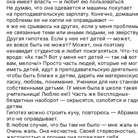
она имеет власть — и любит ею пользоваться.
Не думаю, что она одевается и машины покупает
на преподавательскую зарплату. Конечно, домашн
проблемы ее ни капли не оправдывают —
я же не срываюсь на других, если у меня проблем
не связанные теми или иными людьми, не зверств
Другая гипотеза. Если у нее нет детей — может,
их вовсе быть не может? Может, она поэтому
ненавидит студентов и любит поизгаляться.
Что-то
вроде: «Ах так?! Вот у меня нет детей — так н
á
вот
вам, мелочь!» Просто часть людей, которые не мог
иметь детей, идут в преподавательскую деятельно
чтобы быть ближе к детям, дарить им материнску
ласку, любовь, понимание. Ученики для них станов
собственными детьми. (У меня была в школе такая
учительница! Люблю ее!) Часть же бесплодных-
бездетных наоборот — окрысятся, озлобятся и гад
детям.
Гипотез можно строить кучу, повторюсь — Абрамо
это не оправдывает.
В любом случае, что бы там ни было — мне жаль е
Очень жаль. Она несчастна. Своей стервозностью,
жестокостью и прочим она ограждает себя