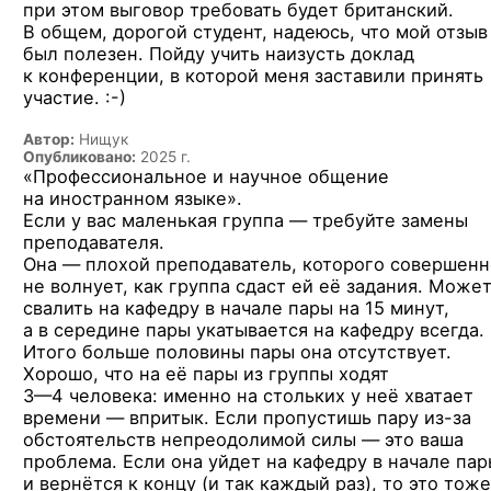
при этом выговор требовать будет британский.
В общем, дорогой студент, надеюсь, что мой отзыв
был полезен. Пойду учить наизусть доклад
к конференции, в которой меня заставили принять
участие. :-)
Автор:
Нищук
Опубликовано:
2025 г.
«Профессиональное и научное общение
на иностранном языке».
Если у вас маленькая группа — требуйте замены
преподавателя.
Она — плохой преподаватель, которого совершенн
не волнует, как группа сдаст ей её задания. Може
свалить на кафедру в начале пары на 15 минут,
а в середине пары укатывается на кафедру всегда.
Итого больше половины пары она отсутствует.
Хорошо, что на её пары из группы ходят
3—4 человека:
именно на стольких у неё хватает
времени — впритык. Если пропустишь пару
из-за
обстоятельств непреодолимой силы — это ваша
проблема. Если она уйдет на кафедру в начале па
и вернётся к концу (и так каждый раз), то это тоже