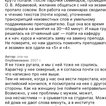
круто попали. После парочки семинаров, проведе
О. В. Абрамовой, желание общаться с ней на экза
пропало совсем. Вся работа на семинарах сводила
к чтению текстов (почти хором), уточнению
транскрипций неизвестных слов и умильному
поддакиванию преподавателю. Еще она все время
опаздывала на занятия
на 30—40 минут.
И наша гр
решилась на отчаянный шаг — пойти на кафедру
и к нач. курса и написать заяву на замену препода.
Не поверите, но нам удалось поменять преподават
и экзамен все сдали на «5» и «4».
Автор:
опа-на
Опубликовано:
2007 г.
Я ее тоже ругала, и мы с ней тоже не сошлись.
Характер у нее скверный, и я согласна почти со вс
что написано про нее выше.
Тем не менее, когда у нас она вести перестала, ко
английский кончился, я посмотрела на нее с друго
стороны. Как на женщину (не поймите неправильно
Возможно, у нее проблемы с мужем, может,
она несчастлива — а срывается на студентах. Мож
ей дома не дают слова вякнуть, а в институте