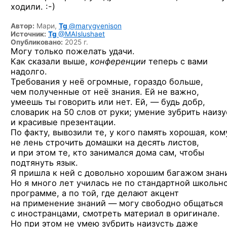
ходили. :-)
Автор:
Мари,
Tg
@marygvenison
Источник:
Tg
@MAIslushaet
Опубликовано:
2025 г.
Могу только пожелать удачи.
Как сказали выше,
конференции
теперь с вами
надолго.
Требования у неё огромные, гораздо больше,
чем полученные от неё знания. Ей не важно,
умеешь ты говорить или нет. Ей, — будь добр,
словарик на 50 слов от руки; умение зубрить наизу
и красивые презентации.
По факту, вывозили те, у кого память хорошая, ком
не лень строчить домашки на десять листов,
и при этом те, кто занимался дома сам, чтобы
подтянуть язык.
Я пришла к ней с довольно хорошим багажом знан
Но я много лет училась не по стандартной школьн
программе, а по той, где делают акцент
на применение знаний — могу свободно общаться
с иностранцами, смотреть материал в оригинале.
Но при этом не умею зубрить наизусть даже