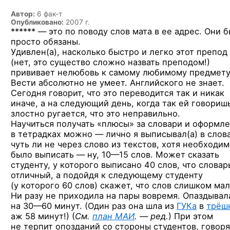
Автор:
6 фак-т
Опубликовано:
2007 г.
****** — это по поводу слов мата в ее адрес. Они 
просто обязаны.
Удивлен(а), насколько быстро и легко этот препод
(нет, это существо сложно назвать преподом!)
прививает нелюбовь к самому любимому предмету
Вести абсолютно не умеет. Английского не знает.
Сегодня говорит, что это переводится так и никак
иначе, а на следующий день, когда так ей говориш
злостно ругается, что это неправильно.
Научиться получать «плюсы» за словари и оформл
в тетрадках можно — лично я выписывал(а) в слов
чуть ли не через слово из текстов, хотя необходи
было выписать —
ну, 10—15 слов.
Может сказать
студенту, у которого выписано 40 слов, что словар
отличный, а подойдя к следующему студенту
(у которого 60 слов) скажет, что слов слишком мал
Ни разу не приходила на пары вовремя. Опаздывал
на 30—60 минут.
(Один раз она шла из
ГУКа
в
трёш
аж 58 минут!)
(
См.
план МАИ
. — ред.
)
При этом
не терпит опозданий со стороны студентов, говоря