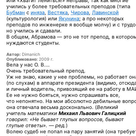
или «Хватит лениться!» неправы, так как многие
учились у более требовательных преподов (типа
Бубман
с
иняза
,
Вестяка
,
Чирова
,
Лавинской
(культурология) или
Якунина
; а про некоторых
преподов по инженерке я вообще молчу) и с трудо
но учились и сдавали.
В общем, Абрамова — это не тот препод, в которо
нуждаются студенты.
Автор:
Dimanich
Опубликовано:
2009 г.
Вела у нас О. В.…
Очень требовательный препод.
Уж не знаю, какие у нее проблемы, но работает он
(по слухам) в аппарате президента (видимо, отсюд
и личный водитель, привозящий ее на работу в МА
Ее не нужно бояться, нужно спрашивать все,
что непонятно. На мои абсолютно дебильные вопр
она отвечала весьма досконально. (
Великий
учитель математики
Михаил Львович Галицкий
говорил: «Не бывает глупых вопросов, бывают
глупые ответы». — ред.
)
Волею судеб не попал на пару занятий (она требуе