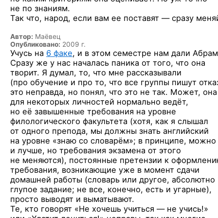
не по знаниям.
Так что, народ, если вам ее поставят — сразу меня
Автор:
Маёвец
Опубликовано:
2009 г.
Учусь на
6 факе
, и в этом семестре нам дали Абрам
Сразу же у нас началась паника от того, что она
творит. Я думал, то, что мне рассказывали
(про обучение и про то, что все группы пишут отка
это неправда, но понял, что это не так. Может, она
для некоторых личностей нормально ведёт,
но её завышенные требования на уровне
филологического факультета (хотя, как я слышал
от одного препода, мы должны знать английский
на уровне «знаю со словарём»; в принципе, можно
и лучше, но требования экзамена от этого
не меняются), постоянные претензии к оформлени
требования, возникающие уже в момент сдачи
домашней работы (словарь или другое, абсолютно
глупое задание; не все, конечно, есть и угарные),
просто выводят и выматывают.
Те, кто говорят «Не хочешь учиться — не учись!»