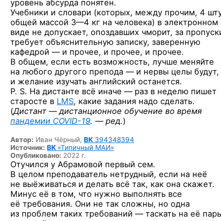
уровень абсурда понятен.
Учебники и словари (которых, между прочим, 4 шт
общей массой
3—4 кг
на человека) в электронном
виде не допускает, опоздавших чморит, за пропуск
требует объяснительную записку, заверенную
кафедрой — и прочее, и прочее, и прочее.
В общем, если есть возможность, лучше меняйте
на любого другого препода — и нервы целы будут,
и желание изучать английский останется.
P. S. На дистанте всё иначе — раз в неделю пишет
старосте в
LMS
, какие задания надо сделать.
(
Дистант — дистанционное обучение во время
пандемии
COVID-19
. — ред.
)
Автор:
Иван Чёрный,
ВК
394348394
Источник:
ВК
«Типичный МАИ»
Опубликовано:
2022 г.
Отучился у Абрамовой первый сем.
В целом преподаватель нетрудный, если на неё
не выёживаться и делать всё так, как она скажет.
Минус её в том, что нужно выполнять все
её требования. Они не так сложны, но одна
из проблем таких требований — таскать на её пар