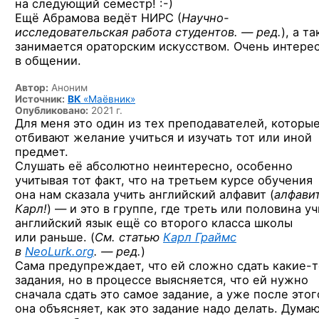
на следующий
семестр! :-)
Ещё Абрамова ведёт НИРС (
Научно-
исследовательская работа
студентов. — ред.
),
а та
занимается ораторским искусством. Очень интере
в общении.
Автор:
Аноним
Источник:
ВК
«Маёвник»
Опубликовано:
2021 г.
Для меня это один из тех преподавателей, которы
отбивают желание учиться и изучать тот или иной
предмет.
Слушать её абсолютно неинтересно, особенно
учитывая тот факт, что на третьем курсе обучения
она нам сказала учить английский алфавит (
алфавит
Карл!
) — и это в группе, где треть или половина уч
английский язык ещё со второго класса школы
или раньше. (
См. статью
Карл Граймс
в
NeoLurk.org
. — ред.
)
Сама предупреждает, что ей сложно сдать
какие-т
задания, но в процессе выясняется, что ей нужно
сначала сдать это самое задание, а уже после этог
она объясняет, как это задание надо делать. Думаю