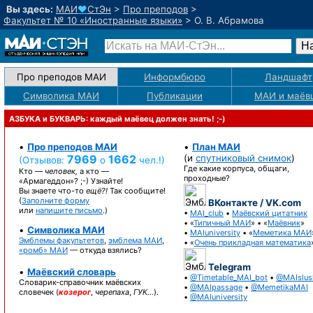
Вы здесь:
МАИ
♥
СтЭн
>
Про преподов
>
Факультет № 10 «Иностранные языки»
>
О. В. Абрамова
Про преподов МАИ
Информбюро
Ландшафт
Символика МАИ
Публикации
МАИ
и маёв
АЗБУКА и БУКВАРЬ: каждый маёвец должен знать! ;-)
•
Про преподов МАИ
•
План МАИ
7969
1662
(и
спутниковый снимок
)
(Отзывов:
о
чел.!)
Где какие корпуса, общаги,
Кто —
человек,
а кто —
проходные?
«Армагеддон»? ;-)
Узнайте!
Вы знаете
что-то
ещё?!
Так сообщите!
(
Заполните форму
ВКонтакте / VK.com
или
напишите письмо
.)
•
MAI_club
•
Маёвский цитатник
• «
Типичный МАИ
» • «
Маёвник
»
•
Символика МАИ
•
MAIuniversity
• «
Меметика МАИ
Эмблемы факультетов
,
эмблема МАИ
,
• «
Очень прикладная математика
«ромб» МАИ
— откуда взялись?
Telegram
•
Маёвский словарь
•
@Timetable_MAI_bot
•
@MAIslus
Словарик-справочник
маёвских
•
@MAIpassage
•
@MemetikaMAI
словечек (
козерог
,
черепаха
,
ГУК…
).
•
@MAIuniversity