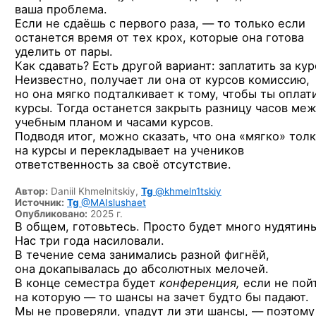
ваша проблема.
Если не сдаёшь с первого раза, — то только если
останется время от тех крох, которые она готова
уделить от пары.
Как сдавать? Есть другой вариант: заплатить за кур
Неизвестно, получает ли она от курсов комиссию,
но она мягко подталкивает к тому, чтобы ты оплат
курсы. Тогда останется закрыть разницу часов ме
учебным планом и часами курсов.
Подводя итог, можно сказать, что она «мягко» тол
на курсы и перекладывает на учеников
ответственность за своё отсутствие.
Автор:
Daniil Khmelnitskiy,
Tg
@khmeln1tskiy
Источник:
Tg
@MAIslushaet
Опубликовано:
2025 г.
В общем, готовьтесь. Просто будет много нудятин
Нас три года насиловали.
В течение сема занимались разной фигнёй,
она докапывалась до абсолютных мелочей.
В конце семестра будет
конференция,
если не пой
на которую — то шансы на зачет будто бы падают.
Мы не проверяли, упадут ли эти шансы, — поэтому