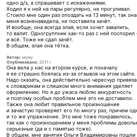
одно д/з, а спрашивает с искажениями.
Ходил я к ней на пары регулярно, не прогуливал.
Стоило мне один раз опоздать на 13 минут, так она
меня возненавидела, не поставила зачёт.
И вообще, она всегда злая, если хочет завалить,
то валит. Одногруппник
как-то раз
с ней поспорил
и всё. Тоже не сдал зачёт.
В общем, злая она тётка.
Автор:
муму
Опубликовано:
2011 г.
Она вела у нас на втором курсе, и поначалу
я ее страшно боялась
из-за
отзывов на этом сайте.
Надо сказать, она действительно чересчур привяз
к словарикам и слишком много внимания уделяет
оформлению. Но я до ужаса люблю аккуратность
и поэтому особых проблем мне это не доставило.
Также она любит правильное произношение
и зачастую проверяет его по многу раз, причем од
и то же упражнение. Это мне тоже понравилось,
так как с произношением у меня проблемы доволь
серьезные (да и с памятью тоже).
В общем, мне занятия Ольги Владимировны пошли