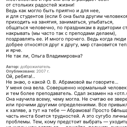
от стольких радостей жизни!
Ведь как могло быть приятно и для нее,
и для студентов (если б она была другим человеко
приходить на занятия, заниматься, улыбаться,
общаться человечно, по праздникам в аудитории с
накрывать (мы часто так с преподами делаем),
поздравлять ее. И много прочего. Ведь когда люди
добрее относятся друг к другу, мир становится те
и ярче.
Не так ли, Ольга Владимировна?
Автор:
доброжилатель
Опубликовано:
2007 г.
Ой, ребята!..
Не знаю, о какой О. В. Абрамовой вы говорите…
У меня она вела. Совершенно нормальный человек
и тем более преподаватель. Сдал экзамен на «отл.
Она научила всему, чему могла. Не считаю ее звер
или прочими другими определениями. Все привык
к халяве, а тут на тебе — Абрамова! Просто б
ó
льш
часть инста боится трудностей. А это сугубо личн
проблемы. Тем, кому предстоит выбрать — уходит