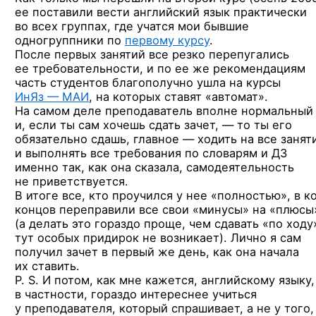
ее поставили вести английский язык практически
во всех группах, где учатся мои бывшие
одногруппники по
первому курсу
.
После первых занятий все резко перепугались
ее требовательности, и по ее же рекомендациям
часть студентов благополучно ушла на курсы
ИнЯз — МАИ
, на которых ставят «автомат».
На самом деле преподаватель вполне нормальный
и, если ты сам хочешь сдать зачет, — то ты его
обязательно сдашь, главное — ходить на все занят
и выполнять все требования по словарям и ДЗ
именно так, как она сказала, самодеятельность
не приветствуется.
В итоге все, кто проучился у нее «полностью», в к
концов переправили все свои «минусы» на «плюсы
(а делать это гораздо проще, чем сдавать «по ходу
тут особых придирок не возникает). Лично я сам
получил зачет в первый же день, как она начала
их ставить.
P. S. И потом, как мне кажется, английскому языку,
в частности, гораздо интереснее учиться
у преподавателя, который спрашивает, а не у того,