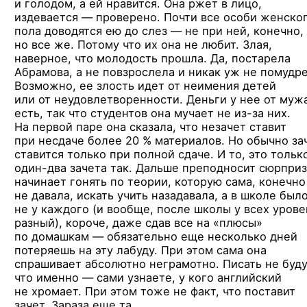
и голодом, а ей
нравится. Она ржет в лицо,
издевается — проверено. Почти все особи женско
пола доводятся ею до слез — не при ней, конечно,
но все же. Потому что их она не любит. Злая,
наверное, что молодость прошла. Да, постарела
Абрамова, а не повзрослела и никак уж не помудре
Возможно, ее злость идет от неимения детей
или от неудовлетворенности. Деньги у нее от муж
есть, так что студентов она мучает
не из-за них.
На первой паре она сказала, что незачет ставит
при несдаче более 20 % материалов. Но обычно за
ставится только при полной сдаче. И то, это тольк
один-два
зачета так. Дальше преподносит сюрприз
начинает гонять по теории, которую сама, конечно
не давала, искать учить назадавала, а в школе был
не у каждого (и вообще, после школы у всех урове
разный), короче, даже сдав все на «плюсы»
по домашкам — обязательно еще несколько дней
потеряешь на эту лабуду. При этом сама она
спрашивает абсолютно неграмотно. Писать не буду
что именно — сами узнаете, у кого английский
не хромает. При этом тоже не факт, что поставит
зачет. Зараза еще та.