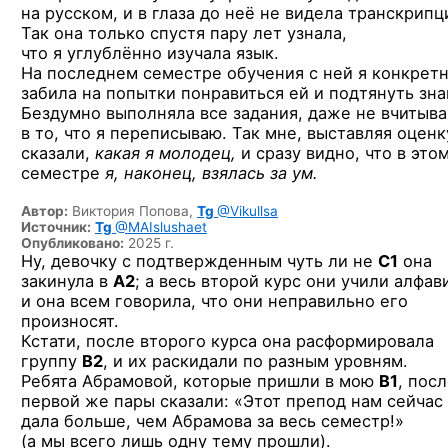
на русском, и в глаза до неё не видела транскрипц
Так она только спустя пару лет узнала,
что я углублённо изучала язык.
На последнем семестре обучения с ней я конкрет
забила на попытки понравиться ей и подтянуть зна
Бездумно выполняла все задания, даже не вчитыва
в то, что я переписываю. Так мне, выставляя оценк
сказали,
какая я молодец,
и сразу видно, что в это
семестре
я, наконец, взялась за ум.
Автор:
Виктория Попова,
Tg
@Vikullsa
Источник:
Tg
@MAIslushaet
Опубликовано:
2025 г.
Ну, девочку с подтвержденным чуть ли не
C1
она
закинула в
A2
; а весь второй курс они учили алфави
и она всем говорила, что они неправильно его
произносят.
Кстати, после второго курса она расформировала
группу
B2
, и их раскидали по разным уровням.
Ребята Абрамовой, которые пришли в мою
B1
, пос
первой же пары сказали: «Этот препод нам сейчас
дала больше, чем Абрамова за весь семестр!»
(а мы всего лишь одну тему прошли).