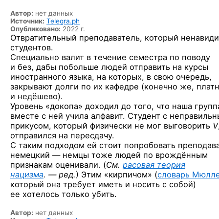
Автор:
нет данных
Источник:
Telegra.ph
Опубликовано:
2022 г.
Отвратительный преподаватель, который ненавиди
студентов.
Специально валит в течение семестра по поводу
и без, дабы побольше людей отправить на курсы
иностранного языка, на которых, в свою очередь,
закрывают долги по их кафедре (конечно же, плат
и недёшево).
Уровень «докопа» доходил до того, что наша групп
вместе с ней учила алфавит. Студент с неправиль
прикусом, который физически не мог выговорить
V
отправился на пересдачу.
С таким подходом ей стоит попробовать преподав
немецкий — немцы тоже людей по врождённым
признакам оценивали. (
См.
расовая теория
нацизма
. — ред.
) Этим «кирпичом» (
словарь Мюлл
который она требует иметь и носить с собой)
ее хотелось только убить.
Автор:
нет данных