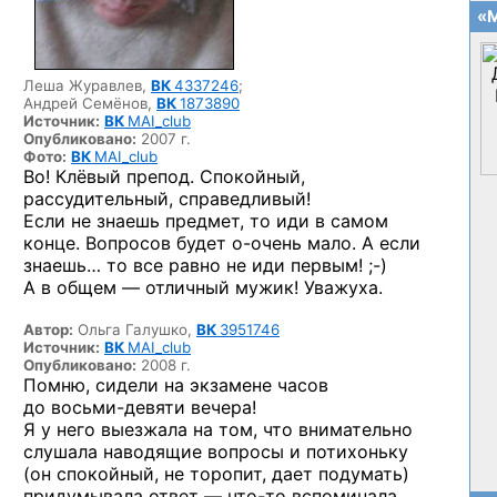
«М
Леша Журавлев,
ВК
4337246
;
Андрей Семёнов,
ВК
1873890
Источник:
ВК
MAI_club
Опубликовано:
2007 г.
Фото:
ВК
MAI_club
Во! Клёвый препод. Спокойный,
рассудительный, справедливый!
Если не знаешь предмет, то иди в самом
конце. Вопросов будет
о-очень
мало. А если
знаешь… то все равно не иди
первым! ;-)
А в общем — отличный мужик! Уважуха.
Автор:
Ольга Галушко,
ВК
3951746
Источник:
ВК
MAI_club
Опубликовано:
2008 г.
Помню, сидели на экзамене часов
до восьми-девяти
вечера!
Я у него выезжала на том, что внимательно
слушала наводящие вопросы и потихоньку
(он спокойный, не торопит, дает подумать)
придумывала ответ —
что-то
вспоминала,