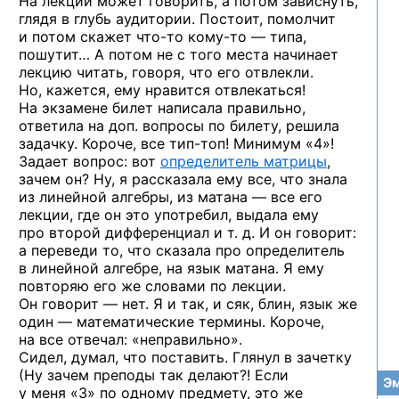
На лекции может говорить, а потом зависнуть,
глядя в глубь аудитории. Постоит, помолчит
и потом скажет
что-то
кому-то —
типа,
пошутит… А потом не с того места начинает
лекцию читать, говоря, что его отвлекли.
Но, кажется, ему нравится отвлекаться!
На экзамене билет написала правильно,
ответила на доп. вопросы по билету, решила
задачку. Короче, все
тип-топ!
Минимум «4»!
Задает вопрос: вот
определитель матрицы
,
зачем он? Ну, я рассказала ему все, что знала
из линейной алгебры, из матана — все его
лекции, где он это употребил, выдала ему
про второй дифференциал и т. д. И он говорит:
а переведи то, что сказала про определитель
в линейной алгебре, на язык матана. Я ему
повторяю его же словами по лекции.
Он говорит — нет. Я и так, и сяк, блин, язык же
один — математические термины. Короче,
на все отвечал: «неправильно».
Сидел, думал, что поставить. Глянул в зачетку
(Ну зачем преподы так делают?! Если
Эм
у меня «3» по одному предмету, это же