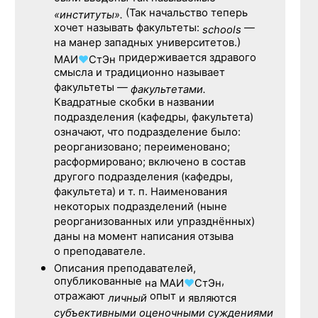
(Так начальство теперь
«институты».
хочет называть факультеты:
—
schools
на манер западных университетов.)
придерживается здравого
МАИ
♥
СтЭн
смысла и традиционно называет
факультеты —
факультетами.
Квадратные скобки в названии
подразделения (кафедры, факультета)
означают, что подразделение было:
реорганизовано; переименовано;
расформировано; включено в состав
другого подразделения (кафедры,
факультета) и т. п. Наименования
некоторых подразделений (ныне
реорганизованных или упразднённых)
даны на момент написания отзыва
о преподавателе.
Описания преподавателей,
опубликованные
,
на
МАИ
♥
СтЭн
отражают
опыт
личный
и являются
субъективными оценочными суждениями