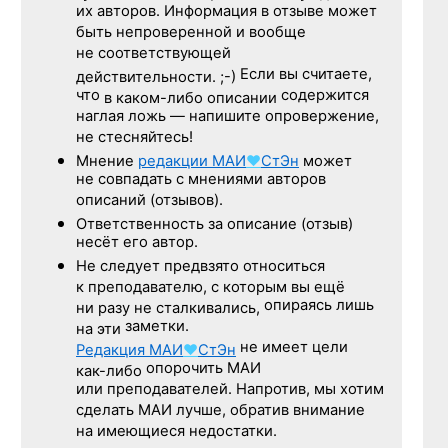
их авторов. Информация в отзыве может
быть непроверенной и вообще
не соответствующей
Если вы считаете,
действительности. ;-)
что
содержится
в каком-либо описании
наглая ложь — напишите опровержение,
не стесняйтесь!
Мнение
редакции
МАИ
♥
СтЭн
может
не совпадать с мнениями авторов
описаний (отзывов).
Ответственность
за описание
(отзыв)
несёт его автор.
Не следует
предвзято относиться
к преподавателю,
с которым
вы ещё
опираясь лишь
ни разу
не сталкивались,
заметки.
на эти
не имеет цели
Редакция
МАИ
♥
СтЭн
опорочить МАИ
как-либо
или преподавателей. Напротив, мы хотим
сделать МАИ лучше, обратив внимание
на имеющиеся недостатки.