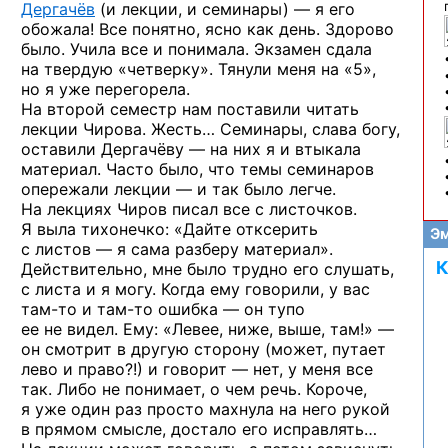
Дергачёв
(и лекции,
и семинары) —
я его
обожала! Все понятно, ясно как день. Здорово
было. Учила все и понимала. Экзамен сдала
на твердую «четверку». Тянули меня на «5»,
но я уже перегорела.
На второй семестр нам поставили читать
лекции Чирова. Жесть… Семинары, слава богу,
оставили Дергачёву — на них я и втыкала
материал. Часто было, что темы семинаров
опережали лекции — и так было легче.
На лекциях Чиров писал все с листочков.
Я выла тихонечко: «Дайте отксерить
Эм
с листов — я сама разберу материал».
К
Действительно, мне было трудно его слушать,
с листа и я могу. Когда ему говорили, у вас
там-то
и там-то
ошибка — он тупо
ее не видел. Ему: «Левее, ниже, выше, там!» —
он смотрит в другую сторону (может, путает
лево и право?!) и говорит — нет, у меня все
так. Либо не понимает, о чем речь. Короче,
я уже один раз просто махнула на него рукой
в прямом смысле, достало его исправлять…