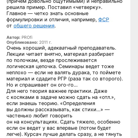
(причем довольно ощутимыми) и неправильно
решила пример. Поставил «четверку».
Главное — четко знать основные
формулировки и отличия, например,
ФСР
от
общего решения
.
Автор:
PROfi
Опубликовано:
2011 г.
Очень хороший,
адекватный
преподаватель.
Лекции читает внятно, материал разбирает
по полочкам, везде прослеживается
логическая цепочка. Семинары ведет тоже
неплохо — если не валять дурака, то поймете
материал и сдадите РГР (раза так со второго).
Но и спрашивает он
ого-го…
Для него теория важнее практики. Даже
с косяками в задаче можно сдать на «отл.»,
если знаешь теорию. «Определения
вы должны рассказывать, как стихи…» —
частенько любит говорить
он на консультациях. Сдать тяжело, особенно
если он ведет у вас впервые (потом будет
легче). Курсач лучше делать сразу, а не тянуть