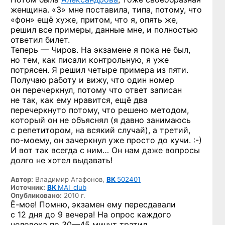
женщина. «3» мне поставила, типа, потому, что
«фон» ещё хуже, притом, что я, опять же,
решил все примеры, данные мне, и полностью
ответил билет.
Теперь — Чиров. На экзамене я пока не был,
но тем, как писали контрольную, я уже
потрясен. Я решил четыре примера из пяти.
Получаю работу и вижу, что один номер
он перечеркнул, потому что ответ записан
не так, как ему нравится, ещё два
перечеркнуто потому, что решено методом,
который он не объяснял (я давно занимаюсь
с репетитором, на всякий случай), а третий,
по-моему,
он зачеркнул уже просто
до кучи. :-)
И вот так всегда с ним… Он нам даже вопросы
долго не хотел выдавать!
Автор:
Владимир Агафонов,
ВК
502401
Источник:
ВК
MAI_club
Опубликовано:
2010 г.
Ё-мое!
Помню, экзамен ему пересдавали
с 12 дня до 9 вечера! На опрос каждого
человека
по 30—45 минут
тратил.