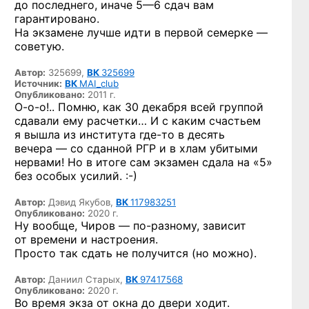
до последнего, иначе
5—6 сдач
вам
гарантировано.
На экзамене лучше идти в первой семерке —
советую.
Автор:
325699,
ВК
325699
Источник:
ВК
MAI_club
Опубликовано:
2011 г.
О-о-о!..
Помню, как 30 декабря всей группой
сдавали ему расчетки… И с каким счастьем
я вышла из института
где-то
в десять
вечера — со сданной РГР и в хлам убитыми
нервами! Но в итоге сам экзамен сдала на «5»
без особых
усилий. :-)
Автор:
Дэвид Якубов,
ВК
117983251
Опубликовано:
2020 г.
Ну вообще, Чиров —
по-разному,
зависит
от времени и настроения.
Просто так сдать не получится (но можно).
Автор:
Даниил Старых,
ВК
97417568
Опубликовано:
2020 г.
Во время экза от окна до двери ходит.