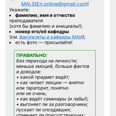
MAI.StEn.online@gmail.com
!
Укажите:
фамилию, имя и отчество
преподавателя
(хотя бы фамилию и инициалы!);
номер его/её кафедры
(см.
факультеты и кафедры МАИ
);
есть фото — присылайте!
ПРАВИЛЬНО:
Без перехода на личности;
меньше эмоций, больше фактов
и доводов:
• какой предмет ведёт;
• как читает лекции — внятно
или тараторит, понятно
или не очень;
• как ведёт семинары (и лабы!);
• выгоняет ли за разговорчики;
пускает ли опоздавших;
отмечает ли присутствующих;