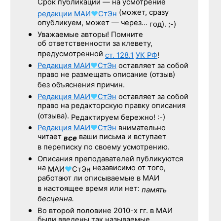
Срок публикации — на усмотрение
(может, сразу
редакции
МАИ
♥
СтЭн
опубликуем, может — через…
год). ;-)
Уважаемые авторы! Помните
об ответственности за клевету,
предусмотренной
ст. 128.1
УК РФ
!
Редакция
МАИ
♥
СтЭн
оставляет за собой
право не размещать описание (отзыв)
без объяснения причин.
Редакция
МАИ
♥
СтЭн
оставляет за собой
право на редакторскую правку описания
(отзыва).
Редактируем бережно! :-)
Редакция
МАИ
♥
СтЭн
внимательно
читает
ваши письма и вступает
все
в переписку по своему усмотрению.
Описания преподавателей публикуются
на
независимо от того,
МАИ
♥
СтЭн
работают ли описываемые в МАИ
в настоящее время или нет:
память
бесценна.
Во второй половине
2010-х гг.
в МАИ
были введены так называемые