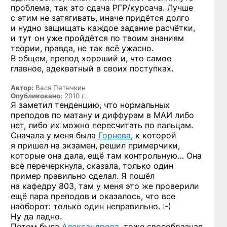
проблема, так это сдача РГР/курсача. Лучше
с этим не затягивать, иначе придётся долго
и нудно защищать каждое задание расчётки,
и тут он уже пройдётся по твоим знаниям
теории, правда, не так всё ужасно.
В общем, препод хороший и, что самое
главное, адекватный в своих поступках.
Автор:
Вася Петечкин
Опубликовано:
2010 г.
Я заметил тенденцию, что нормальных
преподов по матану и диффурам в МАИ либо
нет, либо их можно пересчитать по пальцам.
Сначала у меня была
Горнева
, к которой
я пришел на экзамен, решил примерчики,
которые она дала, ещё там контрольную… Она
всё перечеркнула, сказала, только один
пример правильно сделал. Я пошёл
на кафедру 803, там у меня это же проверили
ещё пара преподов и оказалось, что все
наоборот: только один
неправильно. :-)
Ну да ладно.
Потом была
Александрова
, тоже своеобразная