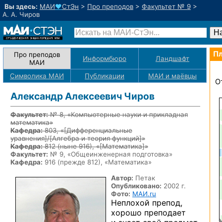
Вы здесь:
МАИ
♥
СтЭн
>
Про преподов
>
Факультет № 9
>
А. А. Чиров
Пл
Про преподов
Информбюро
Ландшафт
МАИ
Символика МАИ
Публикации
МАИ
и маёвцы
О
Александр Алексеевич Чиров
Факультет:
№ 8, «Компьютерные науки и прикладная
математика»
Кафедра:
803, «
[Дифференциальные
уравнения]/[Алгебра и теория функций]
»
Кафедра:
812
(ныне 916)
, «
[Математика]
»
Факультет:
№ 9, «Общеинженерная подготовка»
Кафедра:
916 (прежде 812), «Математика»
Автор:
Петак
Опубликовано:
2002 г.
Фото:
МАИ.ru
Неплохой препод,
хорошо преподает