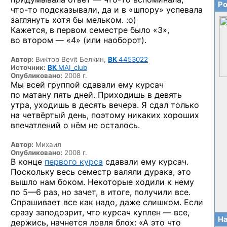
Ро
что-то
подсказывали, да и в «шпору» успевала
заглянуть хотя бы
мельком. :о)
Кажется, в первом семестре было «3»,
во втором — «4»
(или наоборот).
Автор:
Виктор Bevit Белкин,
ВК
4453022
Источник:
ВК
MAI_club
Опубликовано:
2008 г.
Мы всей группой сдавали ему курсач
по матану пять дней. Приходишь в девять
утра, уходишь в десять вечера. Я сдал только
на четвёртый день, поэтому никаких хороших
впечатлений о нём не осталось.
Автор:
Михаил
Опубликовано:
2008 г.
В конце
первого курса
сдавали ему курсач.
Поскольку весь семестр валяли дурака, это
вышло нам боком. Некоторые ходили к нему
по 5—6 раз,
но зачет, в итоге, получили все.
Спрашивает все как надо, даже слишком. Если
сразу заподозрит, что курсач куплен — все,
На
держись, начнется ловля блох: «А это что