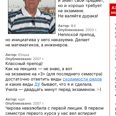
и знает свой предмет,
но и хорошо требует
А
на экзамене.
зна
Не валяйте дурака!
Автор:
Ф4
Опубликовано:
2003 г.
Неплохой препод,
но инициатива у него наказуема. Делает
не математиков, а инженеров.
Автор:
Юлька
Опубликовано:
2007 г.
Классный препод!
Как на лекциях — не знаю, а вот
на экзамене на «3» (для последнего семестра)
достаточно ответить виды
сходимости рядов
и какие виды
ДУ
бывают, что я и сделала.
Учила — двадцать минут перед
экзаменом. :-)
Автор:
мдя
Опубликовано:
2007 г.
Чирова невзлюбила с первой лекции. В первом
семестре первого курса у нас вел аспирант