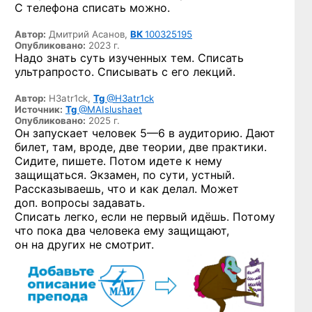
С телефона списать можно.
Автор:
Дмитрий Асанов,
ВК
100325195
Опубликовано:
2023 г.
Надо знать суть изученных тем. Списать
ультрапросто. Списывать с его лекций.
Автор:
H3atr1ck,
Tg
@H3atr1ck
Источник:
Tg
@MAIslushaet
Опубликовано:
2025 г.
Он запускает
человек 5—6
в аудиторию. Дают
билет, там, вроде, две теории, две практики.
Сидите, пишете. Потом идете к нему
защищаться. Экзамен, по сути, устный.
Рассказываешь, что и как делал. Может
доп. вопросы задавать.
Списать легко, если не первый идёшь. Потому
что пока два человека ему защищают,
он на других не смотрит.