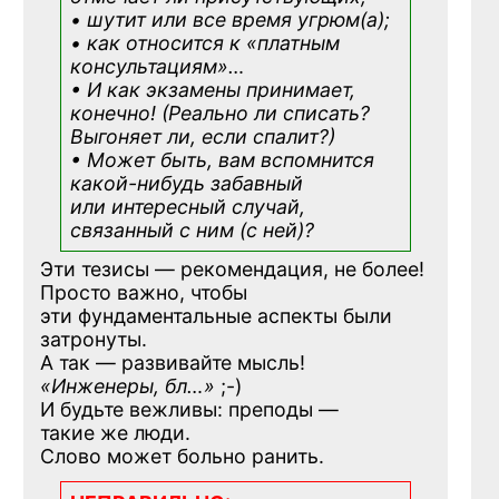
• шутит или все время угрюм(а);
• как относится к «платным
консультациям»
…
• И как экзамены принимает,
конечно! (Реально ли списать?
Выгоняет ли, если спалит?)
• Может быть, вам вспомнится
какой-нибудь
забавный
или интересный случай,
связанный с ним (с ней)?
Эти тезисы — рекомендация, не более!
Просто важно, чтобы
эти фундаментальные аспекты были
затронуты.
А так — развивайте мысль!
«Инженеры, бл…»
;-)
И будьте вежливы: преподы —
такие же люди.
Слово может больно ранить.