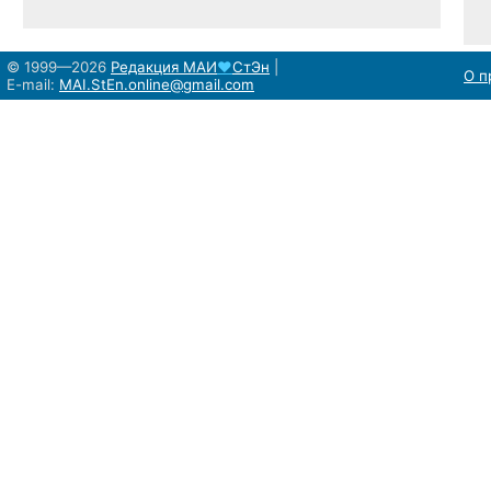
© 1999—2026
Редакция
МАИ
♥
СтЭн
|
О п
E-mail:
MAI.StEn.online@gmail.com