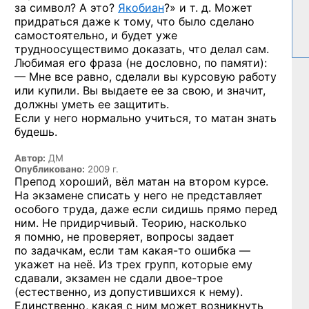
за символ? А это?
Якобиан
?» и т. д. Может
придраться даже к тому, что было сделано
самостоятельно, и будет уже
трудноосуществимо доказать, что делал сам.
Любимая его фраза (не дословно, по памяти):
— Мне все равно, сделали вы курсовую работу
или купили. Вы выдаете ее за свою, и значит,
должны уметь ее защитить.
Если у него нормально учиться, то матан знать
будешь.
Автор:
ДМ
Опубликовано:
2009 г.
Препод хороший, вёл матан на втором курсе.
На экзамене списать у него не представляет
особого труда, даже если сидишь прямо перед
ним. Не придирчивый. Теорию, насколько
я помню, не проверяет, вопросы задает
по задачкам, если там
какая-то
ошибка —
укажет на неё. Из трех групп, которые ему
сдавали, экзамен не сдали
двое-трое
(естественно, из допустившихся к нему).
Единственно, какая с ним может возникнуть