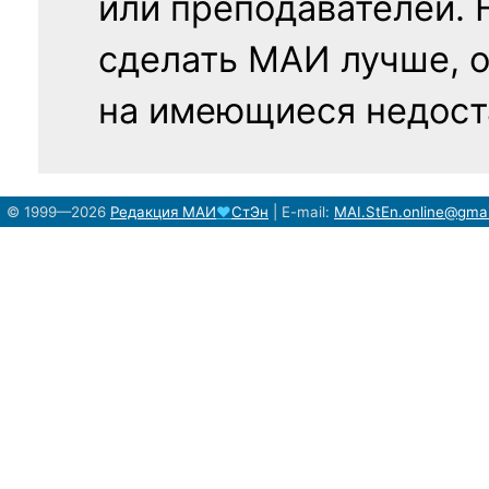
или преподавателей. 
сделать МАИ лучше, 
на имеющиеся недост
© 1999—2026
Редакция
МАИ
♥
СтЭн
|
E-mail:
MAI.StEn.online@gma