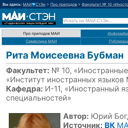
Вы здесь:
МАИ
♥
СтЭн
>
Про преподов
>
Факультет № 10 «Иност
Про преподов МАИ
Информбю
Символика МАИ
Публикац
Рита Моисеевна Бубман
Факультет:
№ 10, «Иностранные
«Институт иностранных языков
Кафедра:
И-11, «Иностранный я
специальностей»
Автор:
Юрий Бог
Источник:
ВК
MA