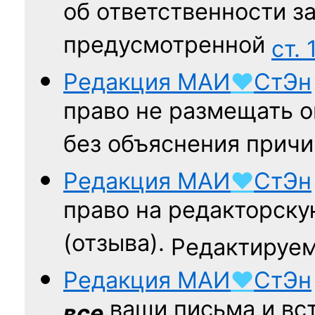
об ответственности за
предусмотренной
ст. 
Редакция
МАИ
♥
СтЭн
право не размещать о
без объяснения причи
Редакция
МАИ
♥
СтЭн
право на редакторску
(отзыва).
Редактируем
Редакция
МАИ
♥
СтЭн
ваши письма и вст
все