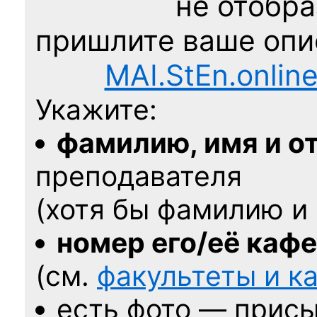
не отобра
пришлите ваше оп
MAI.StEn.onlin
Укажите:
фамилию, имя и о
преподавателя
(хотя бы фамилию и 
номер его/её каф
(см.
факультеты и 
есть фото — присы