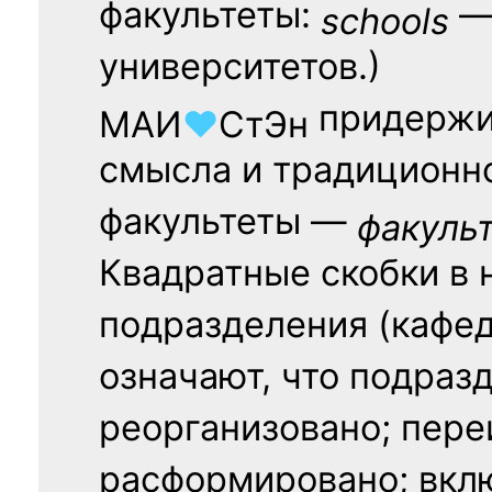
факультеты:
— 
schools
университетов.)
придержи
МАИ
♥
СтЭн
смысла и традиционн
факультеты —
факуль
Квадратные скобки в 
подразделения (кафед
означают, что подраз
реорганизовано; пере
расформировано; вклю