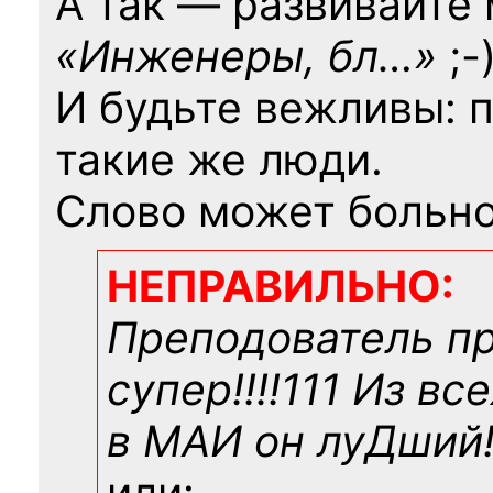
А так — развивайте
«Инженеры, бл…»
;-
И будьте вежливы: 
такие же люди.
Слово может больно
НЕПРАВИЛЬНО:
Преподователь п
супер!!!!111 Из вс
в МАИ он луДший!!
или: