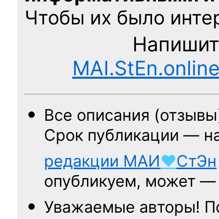
Чтобы их было интер
Напишит
MAI.StEn.onlin
Все описания (отзывы
Срок публикации — н
редакции
МАИ
♥
СтЭн
опубликуем, может 
Уважаемые авторы! П