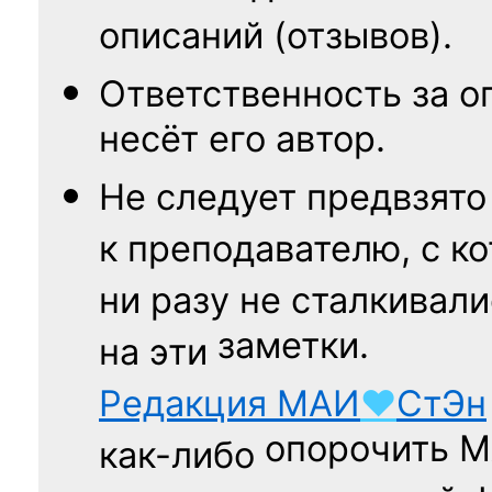
описаний (отзывов).
Ответственность
за о
несёт его автор.
Не следует
предвзято
к преподавателю,
с к
ни разу
не сталкивали
заметки.
на эти
Редакция
МАИ
♥
СтЭн
опорочить 
как-либо