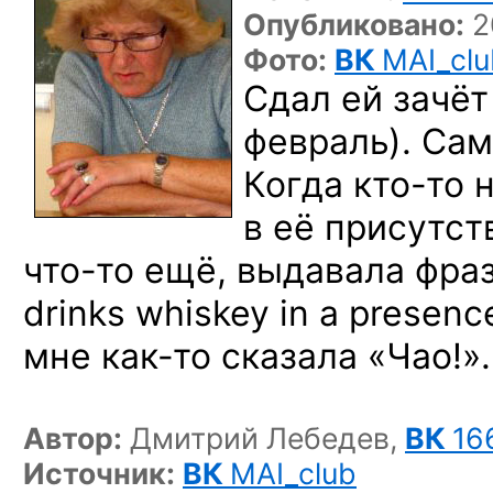
Опубликовано:
2
Фото:
ВК
MAI_clu
Сдал ей зачёт
февраль).
Сам
Когда
кто-то
н
в её присутст
что-то ещё,
выдавала фраз
drinks whiskey in a presence
мне как-то
сказала «Чао!».
Автор:
Дмитрий Лебедев,
ВК
16
Источник:
ВК
MAI_club