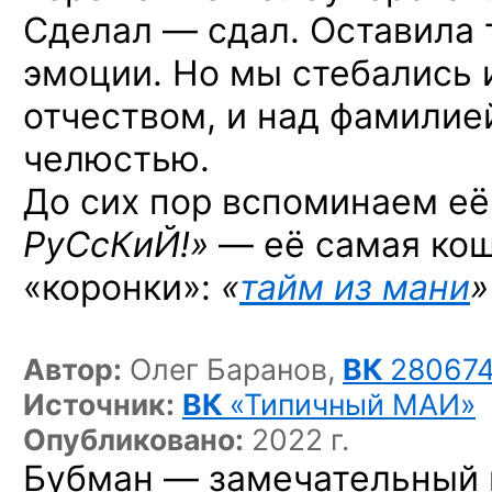
Сделал — сдал. Оставила 
эмоции. Но мы стебались 
отчеством, и над фамилие
челюстью.
До сих пор вспоминаем е
РуСсКиЙ!»
— её самая кош
«коронки»:
«
тайм из мани
»
Автор:
Олег Баранов,
ВК
28067
Источник:
ВК
«Типичный МАИ»
Опубликовано:
2022 г.
Бубман — замечательный 