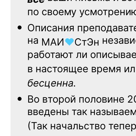
по своему усмотрени
Описания преподават
на
независ
МАИ
♥
СтЭн
работают ли описыва
в настоящее время ил
бесценна.
Во второй половине
2
введены так называе
(Так начальство тепе