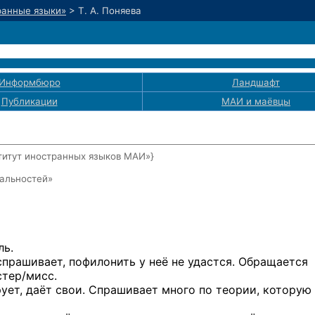
ранные языки»
>
Т. А. Поняева
Информбюро
Ландшафт
Публикации
МАИ
и маёвцы
титут иностранных языков МАИ»}
иальностей»
ль.
прашивает, пофилонить у неё не удастся. Обращается
стер/мисс.
ует, даёт свои. Спрашивает много по теории, которую