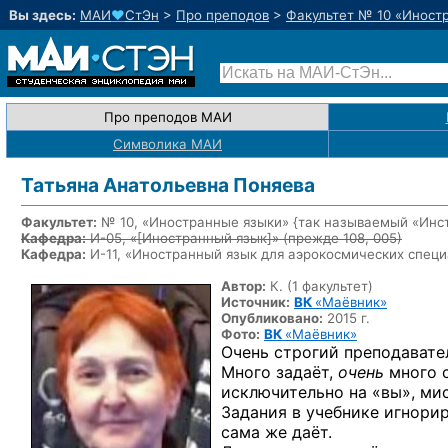
Вы здесь:
МАИ
♥
СтЭн
>
Про преподов
>
Факультет № 10 «Иност
Про преподов МАИ
Символика МАИ
Татьяна Анатольевна Поняева
Факультет:
№ 10, «Иностранные языки» {так называемый «Инс
Кафедра:
И-05, «
[Иностранный язык]
» (прежде 108, 005)
Кафедра:
И-11, «Иностранный язык для аэрокосмических спец
Автор:
К. (1 факультет)
Источник:
ВК
«Маёвник»
Опубликовано:
2015 г.
Фото:
ВК
«Маёвник»
Очень строгий преподавате
Много задаёт,
очень
много с
исключительно на «вы», ми
Задания в учебнике игнорир
сама же даёт.