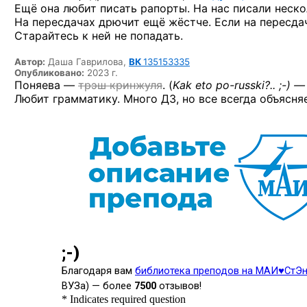
Ещё она любит писать рапорты. На нас писали неско
На пересдачах дрючит ещё жёстче. Если на пересда
Старайтесь к ней не попадать.
Автор:
Даша Гаврилова,
ВК
135153335
Опубликовано:
2023 г.
Поняева —
трэш кринжуля
. (
Kak eto
po-russki?.. ;-) —
Любит грамматику. Много ДЗ, но все всегда объясняе