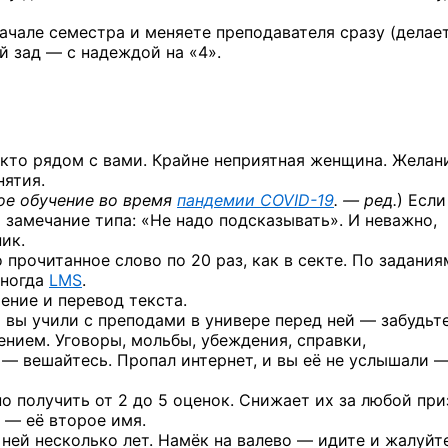
ачале семестра и меняете преподавателя сразу (делае
й зад — с надеждой на «4».
х, кто рядом с вами. Крайне неприятная женщина. Желан
нятия.
е обучение во время
пандемии
COVID-19
. — ред.
) Если
о замечание типа: «Не надо подсказывать». И неважно,
ик.
 прочитанное слово по 20 раз, как в секте. По задания
иногда
LMS
.
ение и перевод текста.
о вы учили с преподами в универе перед ней — забудьте
нием. Уговоры, мольбы, убеждения, справки,
 — вешайтесь. Пропал интернет, и вы её не услышали 
о получить от 2 до 5 оценок. Снижает их за любой при
 — её второе имя.
ней несколько лет. Намёк на валево — идите и жалуйте