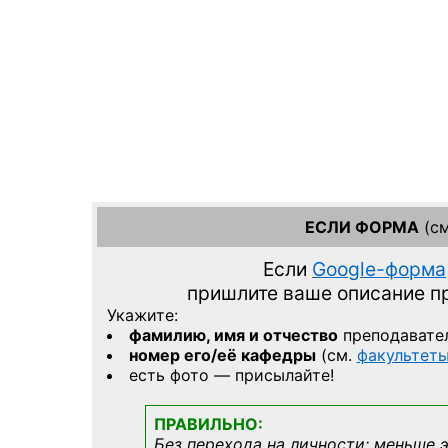
ЕСЛИ ФОРМА
(см
Если
Google-форма
пришлите ваше описание 
Укажите:
фамилию, имя и отчество
преподавате
номер его/её кафедры
(см.
факультет
есть фото — присылайте!
ПРАВИЛЬНО:
Без перехода на личности; меньше 