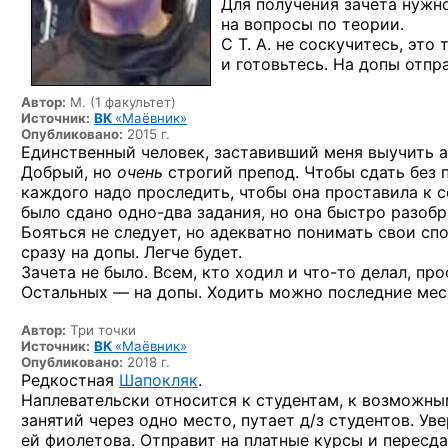
Для получения зачёта нужно
на вопросы по теории.
С Т. А. не соскучитесь, это
и готовьтесь. На допы отпр
Автор:
М. (1 факультет)
Источник:
ВК
«Маёвник»
Опубликовано:
2015 г.
Единственный человек, заставивший меня выучить ан
Добрый, но
очень
строгий препод. Чтобы сдать без 
каждого надо проследить, чтобы она проставила к се
было сдано
одно-два
задания, но она быстро разобр
Бояться не следует, но адекватно понимать свои сп
сразу на допы. Легче будет.
Зачета не было. Всем, кто ходил
и что-то
делал, про
Остальных — на допы. Ходить можно последние меся
Автор:
Три точки
Источник:
ВК
«Маёвник»
Опубликовано:
2018 г.
Редкостная
Шапокляк
.
Наплевательски относится к студентам, к возможны
занятий через одно место, путает д/з студентов. Ув
ей фиолетова. Отправит на платные курсы и пересда