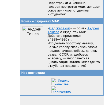
Перестройки и, конечно, —
галерея портретов моих молодых
современников, студентов
и студенток.
Роман о студентах МАИ
«
Сад желаний
» — роман
Андрея
Тошева
о студентах МАИ.
Действие происходит
в 1989—1990 гг.
Что делать простому маёвцу,
на чью голову свалились разом
неоднозначная любовь, диплом,
развал CCCP, и, вдобавок
ко всему, — инопланетная
цивилизация, затаившаяся
где-то
в глубинах подсознания?..
Нас сосчитали