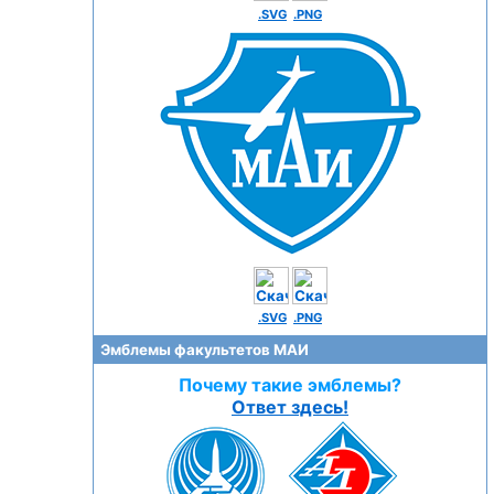
.SVG
.PNG
.SVG
.PNG
Эмблемы факультетов МАИ
Почему такие эмблемы?
Ответ здесь!