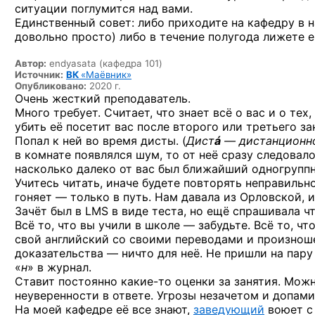
ситуации поглумится над вами.
Единственный совет: либо приходите на кафедру в н
довольно просто) либо в течение полугода лижете е
Автор:
endyasata (кафедра 101)
Источник:
ВК
«Маёвник»
Опубликовано:
2020 г.
Очень жесткий преподаватель.
Много требует. Считает, что знает всё о вас и о те
убить её посетит вас после второго или третьего за
Попал к ней во время дисты. (
Дист
á
— дистанционно
в комнате появлялся шум, то от неё сразу следовал
насколько далеко от вас был ближайший одногруппн
Учитесь читать, иначе будете повторять неправильно
гоняет — только в путь. Нам давала из Орловской, 
Зачёт был в LMS в виде теста, но ещё спрашивала чт
Всё то, что вы учили в школе — забудьте. Всё то, чт
свой английский со своими переводами и произноше
доказательства — ничто для неё. Не пришли на пару
«
н
» в журнал.
Ставит постоянно
какие-то
оценки за занятия. Можн
неуверенности в ответе. Угрозы незачетом и допами
На моей кафедре её все знают,
заведующий
воюет с 