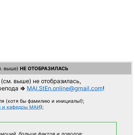
. выше)
НЕ ОТОБРАЗИЛАСЬ
(см. выше)
не отобразилась,
препода
=>
MAI.StEn.online@gmail.com
!
ля
(хотя бы фамилию и инициалы!);
ы и кафедры МАИ
);
эмоций, больше фактов и доводов: