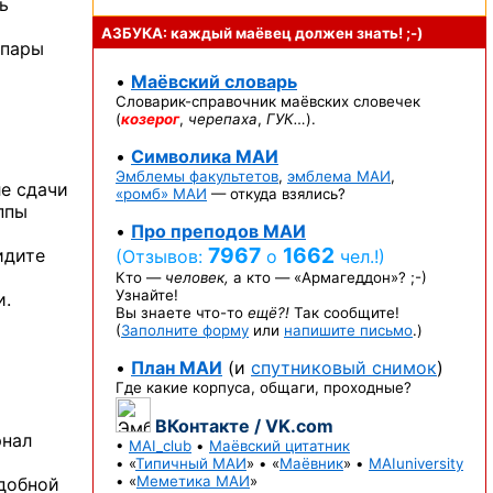
ь
АЗБУКА: каждый маёвец должен
знать! ;-)
 пары
•
Маёвский словарь
Словарик-справочник
маёвских словечек
(
козерог
,
черепаха
,
ГУК…
).
•
Символика МАИ
Эмблемы факультетов
,
эмблема МАИ
,
ле сдачи
«ромб» МАИ
— откуда взялись?
ппы
•
Про преподов МАИ
7967
1662
идите
(Отзывов:
о
чел.!)
Кто —
человек,
а кто —
«Армагеддон»? ;-)
Узнайте!
и.
Вы знаете
что-то
ещё?!
Так сообщите!
(
Заполните форму
или
напишите письмо
.)
•
План МАИ
(и
спутниковый снимок
)
Где какие корпуса, общаги, проходные?
ВКонтакте / VK.com
рнал
•
MAI_club
•
Маёвский цитатник
• «
Типичный МАИ
» • «
Маёвник
» •
MAIuniversity
• «
Меметика МАИ
»
удобной