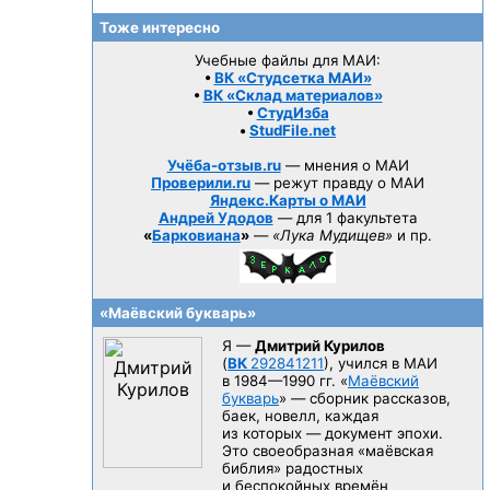
Тоже интересно
Учебные файлы для МАИ:
•
ВК «Студсетка МАИ»
•
ВК «Склад материалов»
•
СтудИзба
•
StudFile.net
Учёба-отзыв.ru
— мнения о МАИ
Проверили.ru
— режут правду о МАИ
Яндекс.Карты о МАИ
Андрей Удодов
— для 1 факультета
«
Барковиана
»
—
«Лука Мудищев»
и пр.
«Маёвский букварь»
Я —
Дмитрий Курилов
(
ВК
292841211
), учился в МАИ
в 1984—1990 гг.
«
Маёвский
букварь
» — сборник рассказов,
баек, новелл, каждая
из которых — документ эпохи.
Это своеобразная «маёвская
библия» радостных
и беспокойных времён