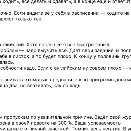
 ходить, всё делать и сдавать, а в конце ещё и ответит
 точно. Если видите её у себя в расписании — ходите на
авляет только так.
глийский. Хотя после неё я всё быстро забыл.
проблем — надо выучить всё. Дает свои задания, и пос
бе в листок, а то будет плохо. К концу у половины гру
алась.
особности надо. Если с английским ну совсем плохо — 
ставила «автоматы», предварительно пригрозив допам
ца два, но впахивать, как лошадь.
м пропускам по уважительной причине. Ведёт свой жу
ерена в своей правоте на 300 %. Ваша успеваемость
чу даже с отличной зачёткой. Помнит весь негатив. В 