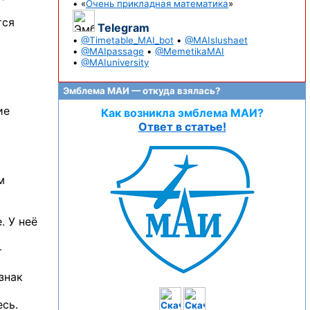
• «
Очень прикладная математика
»
тся
Telegram
•
@Timetable_MAI_bot
•
@MAIslushaet
•
@MAIpassage
•
@MemetikaMAI
•
@MAIuniversity
Эмблема МАИ — откуда взялась?
ие
Как возникла эмблема МАИ?
Ответ в статье!
м
. У неё
—
знак
сь.