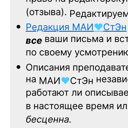
(отзыва).
Редактируем
Редакция
МАИ
♥
СтЭн
ваши письма и вст
все
по своему усмотрени
Описания преподават
на
независ
МАИ
♥
СтЭн
работают ли описыва
в настоящее время ил
бесценна.