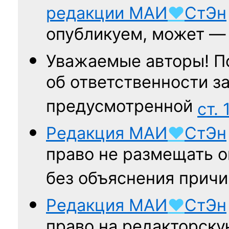
редакции
МАИ
♥
СтЭн
опубликуем, может 
Уважаемые авторы! П
об ответственности за
предусмотренной
ст. 
Редакция
МАИ
♥
СтЭн
право не размещать о
без объяснения причи
Редакция
МАИ
♥
СтЭн
право на редакторску