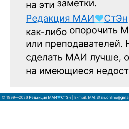
заметки.
на эти
Редакция
МАИ
♥
СтЭн
опорочить 
как-либо
или преподавателей. 
сделать МАИ лучше, 
на имеющиеся недост
© 1999—2026
Редакция
МАИ
♥
СтЭн
|
E-mail:
MAI.StEn.online@gma