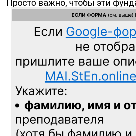
ЕСЛИ ФОРМА
(см. выше)
Если
Google-фо
не отобра
пришлите ваше оп
MAI.StEn.onlin
Укажите:
фамилию, имя и о
преподавателя
(хотя бы фамилию и 