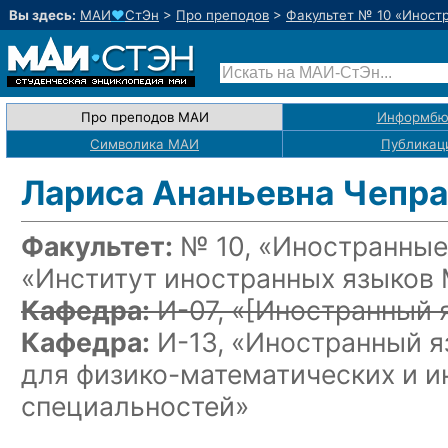
Вы здесь:
МАИ
♥
СтЭн
>
Про преподов
>
Факультет № 10 «Иност
Про преподов МАИ
Информбю
Символика МАИ
Публикац
Лариса Ананьевна Чепр
Факультет:
№ 10, «Иностранные
«Институт иностранных языков
Кафедра:
И-07, «
[Иностранный 
Кафедра:
И-13, «Иностранный я
для физико-математических
и и
специальностей»