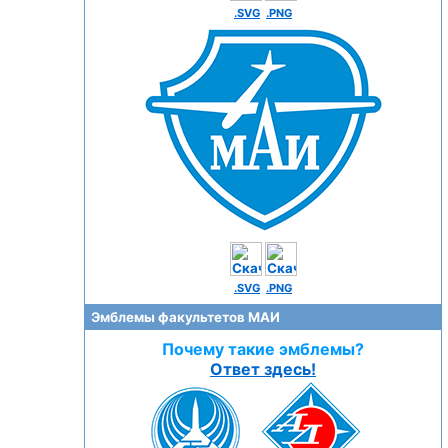
.SVG
.PNG
.SVG
.PNG
Эмблемы факультетов МАИ
Почему такие эмблемы?
Ответ здесь!