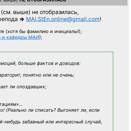
(см. выше)
не отобразилась,
препода
=>
MAI.StEn.online@gmail.com
!
ля
(хотя бы фамилию и инициалы!);
ы и кафедры МАИ
);
эмоций, больше фактов и доводов:
араторит, понятно или не очень;
кает ли опоздавших;
ьтациям»
…
о! (Реально ли списать? Выгоняет ли, если
й-нибудь
забавный или интересный случай,