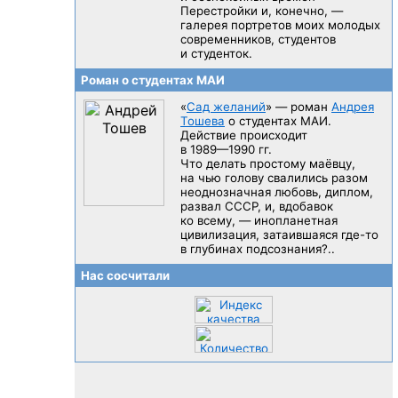
Перестройки и, конечно, —
галерея портретов моих молодых
современников, студентов
и студенток.
Роман о студентах МАИ
«
Сад желаний
» — роман
Андрея
Тошева
о студентах МАИ.
Действие происходит
в 1989—1990 гг.
Что делать простому маёвцу,
на чью голову свалились разом
неоднозначная любовь, диплом,
развал CCCP, и, вдобавок
ко всему, — инопланетная
цивилизация, затаившаяся
где-то
в глубинах подсознания?..
Нас сосчитали