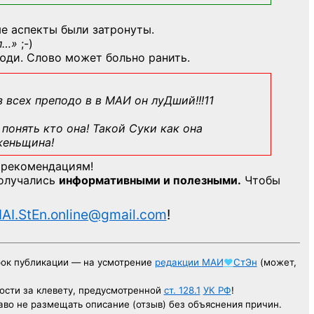
е аспекты были затронуты.
л…»
;-)
юди. Слово может больно ранить.
з всех преподо в в МАИ он луДший!!!11
понять кто она! Такой Суки как она
женьщина!
 рекомендациям!
получались
информативными и полезными.
Чтобы
AI.StEn.online@gmail.com
!
рок публикации — на усмотрение
редакции
МАИ
♥
СтЭн
(может,
ости за клевету, предусмотренной
ст. 128.1
УК РФ
!
аво не размещать описание (отзыв) без объяснения причин.