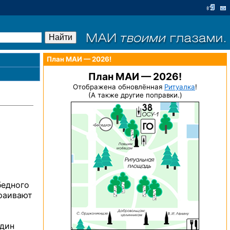
План МАИ — 2026!
План МАИ — 2026!
Отображена обновлённая
Ритуалка
!
(А также другие поправки.)
бедного
траивают
один