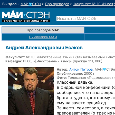
Вы здесь:
МАИ
♥
СтЭн
>
Про преподов
>
Факультет № 10 «Иност
Про преподов МАИ
Символика МАИ
Андрей Александрович Ес
а
ков
Факультет:
№ 10, «Иностранные языки» {так называемый «Инс
Кафедра:
И-06, «
[Иностранный язык]
» (прежде 311, 006)
Автор:
Антон Петров
,
МАИ
♥
СтЭн
Опубликовано:
2000 г.
Фото:
Телеканал «Подмосковье» 
Классный дядька.
В фидошной
конференции (
сообщение, что на кафедре 
брата студента, которому а
ему на зачете сущий ад.
За шесть семестров, в тече
преподавателей (о трех из 