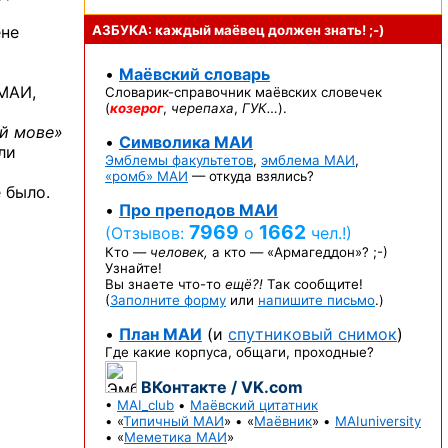
ене
АЗБУКА: каждый маёвец должен
знать! ;-)
•
Маёвский словарь
 МАИ,
Словарик-справочник
маёвских словечек
(
козерог
,
черепаха
,
ГУК…
).
ой мове»
•
Символика МАИ
ли
Эмблемы факультетов
,
эмблема МАИ
,
«ромб» МАИ
— откуда взялись?
 было.
•
Про преподов МАИ
7969
1662
(Отзывов:
о
чел.!)
Кто —
человек,
а кто —
«Армагеддон»? ;-)
Узнайте!
Вы знаете
что-то
ещё?!
Так сообщите!
(
Заполните форму
или
напишите письмо
.)
•
План МАИ
(и
спутниковый снимок
)
о
Где какие корпуса, общаги, проходные?
ВКонтакте / VK.com
•
MAI_club
•
Маёвский цитатник
• «
Типичный МАИ
» • «
Маёвник
» •
MAIuniversity
• «
Меметика МАИ
»