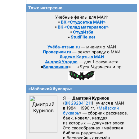
Тоже интересно
Учебные файлы для МАИ:
•
ВК «Студсетка МАИ»
•
ВК «Склад материалов»
•
СтудИзба
•
StudFile.net
Учёба-отзыв.ru
— мнения о МАИ
Проверили.ru
— режут правду о МАИ
Яндекс.Карты о МАИ
Андрей Удодов
— для 1 факультета
«
Барковиана
»
—
«Лука Мудищев»
и пр.
«Маёвский букварь»
Я —
Дмитрий Курилов
(
ВК
292841211
), учился в МАИ
в 1984—1990 гг.
«
Маёвский
букварь
» — сборник рассказов,
баек, новелл, каждая
из которых — документ эпохи.
Это своеобразная «маёвская
библия» радостных
и беспокойных времён