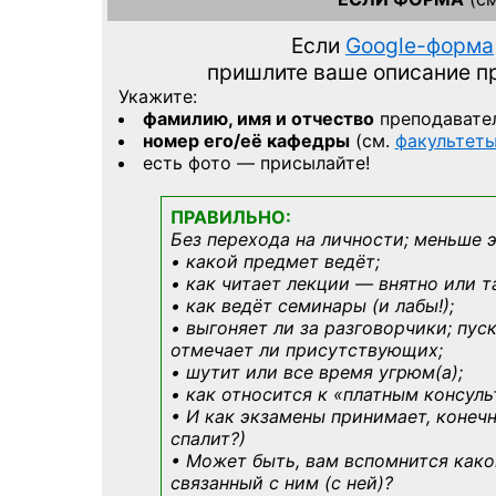
Если
Google-форма
пришлите ваше описание 
Укажите:
фамилию, имя и отчество
преподавате
номер его/её кафедры
(см.
факультет
есть фото — присылайте!
ПРАВИЛЬНО:
Без перехода на личности; меньше 
• какой предмет ведёт;
• как читает лекции — внятно или т
• как ведёт семинары (и лабы!);
• выгоняет ли за разговорчики; пус
отмечает ли присутствующих;
• шутит или все время угрюм(а);
• как относится к «платным консул
• И как экзамены принимает, конечн
спалит?)
• Может быть, вам вспомнится
како
связанный с ним (с ней)?