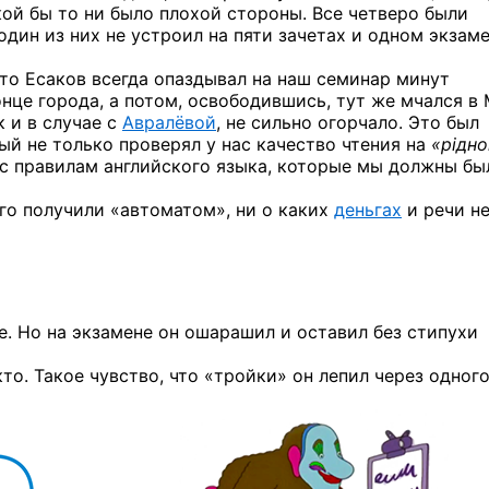
акой бы то ни было плохой стороны. Все четверо были
дин из них не устроил на пяти зачетах и одном экзам
что Есаков всегда опаздывал на наш семинар минут
онце города, а потом, освободившись, тут же мчался в
к и в случае с
Авралёвой
, не сильно огорчало. Это был
ый не только проверял у нас качество чтения на
«рiдн
нас правилам английского языка, которые мы должны бы
его получили «автоматом», ни о каких
деньгах
и речи не
е. Но на экзамене он ошарашил и оставил без стипухи
то. Такое чувство, что «тройки» он лепил через одног