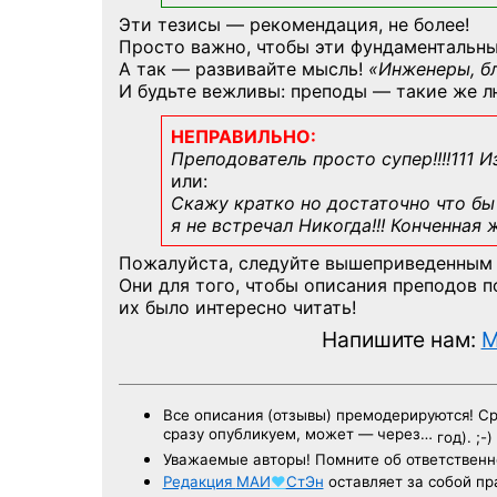
Эти тезисы — рекомендация, не более!
Просто важно, чтобы эти фундаментальны
А так — развивайте мысль!
«Инженеры, б
И будьте вежливы: преподы — такие же л
НЕПРАВИЛЬНО:
Преподователь просто супер!!!!111 И
или:
Скажу кратко но достаточно что бы 
я не встречал Никогда!!! Конченная
Пожалуйста, следуйте вышеприведенным
Они для того, чтобы описания преподов 
их было интересно читать!
Напишите нам:
M
Все описания (отзывы) премодерируются! С
сразу опубликуем, может — через…
год). ;-)
Уважаемые авторы! Помните об ответственн
Редакция
МАИ
♥
СтЭн
оставляет за собой пр