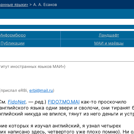
ранные языки»
>
А. А. Есаков
Информбюро
Ландшафт
Публикации
МАИ
и маёвцы
титут иностранных языков МАИ»}
(прислал eRBi,
erbi@mail.ru
)
См.
FidoNet
. — ред.
)
FIDO7.MO.MAI
как-то
проскочило
английского языка одни звери и сволочи, они тиранят 
нглийский никуда не впился, тянут из него деньги и ус
ние которых я изучал английский, я узнал четырех
них написано здесь, четвертого уже плохо помню). Ни 