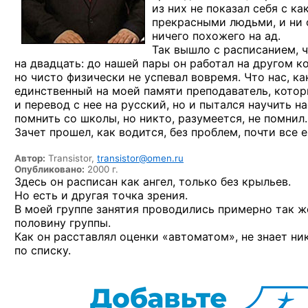
из них не показал себя с к
прекрасными людьми, и ни о
ничего похожего на ад.
Так вышло с расписанием, 
на двадцать: до нашей пары он работал на другом к
но чисто физически не успевал вовремя. Что нас, ка
единственный на моей памяти преподаватель, котор
и перевод с нее на русский, но и пытался научить 
помнить со школы, но никто, разумеется, не помнил.
Зачет прошел, как водится, без проблем, почти все 
Автор:
Transistor,
transistor@omen.ru
Опубликовано:
2000 г.
Здесь он расписан как ангел, только без крыльев.
Но есть и другая точка зрения.
В моей группе занятия проводились примерно так ж
половину группы.
Как он расставлял оценки «автоматом», не знает ник
по списку.