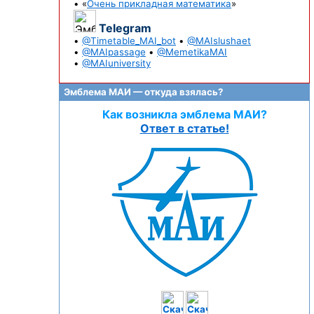
• «
Очень прикладная математика
»
Telegram
•
@Timetable_MAI_bot
•
@MAIslushaet
•
@MAIpassage
•
@MemetikaMAI
•
@MAIuniversity
Эмблема МАИ — откуда взялась?
Как возникла эмблема МАИ?
Ответ в статье!