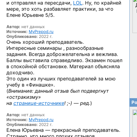
и отправлял на пересдачи,
LOL
. Ну, по крайней
мере, это хоть разбавляет практики, за что
Елене Юрьевне 5/5.
Автор:
нет данных
Источник:
MyPrepod.ru
Опубликовано:
2022 г.
Очень хороший преподаватель.
Интересные семинары , разнообразные
задания. Всегда доброжелательна и вежлива.
Баллы выставила справедливо. Экзамен пошел
в спокойной обстановке. Материал объясняла
доходчиво.
Это один из лучших преподавателей за мою
учебу в «Финашке».
(
Внимание: данный отзыв был подвергнут
«остракизму»
Ро
на
странице-источнике
! ;-) — ред.
)
Автор:
нет данных
Источник:
MyPrepod.ru
Опубликовано:
2022 г.
Елена Юрьевна — прекрасный преподаватель.
Странно, что много плохих отзывов.