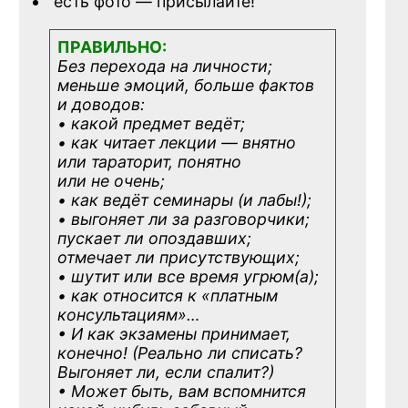
есть фото — присылайте!
ПРАВИЛЬНО:
Без перехода на личности;
меньше эмоций, больше фактов
и доводов:
• какой предмет ведёт;
• как читает лекции — внятно
или тараторит, понятно
или не очень;
• как ведёт семинары (и лабы!);
• выгоняет ли за разговорчики;
пускает ли опоздавших;
отмечает ли присутствующих;
• шутит или все время угрюм(а);
• как относится к «платным
консультациям»
…
• И как экзамены принимает,
конечно! (Реально ли списать?
Выгоняет ли, если спалит?)
• Может быть, вам вспомнится