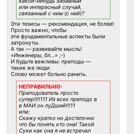
какой-нибудь
забавный
или интересный случай,
связанный с ним (с ней)?
Эти тезисы — рекомендация, не более!
Просто важно, чтобы
эти фундаментальные аспекты были
затронуты.
А так — развивайте мысль!
«Инженеры, бл…»
;-)
И будьте вежливы: преподы —
такие же люди.
Слово может больно ранить.
НЕПРАВИЛЬНО:
Преподователь просто
супер!!!!111 Из всех преподо в
в МАИ он луДший!!!11
или:
Скажу кратко но достаточно
что бы понять кто она! Такой
Суки как она я не встречал