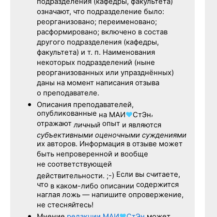
подразделения (кафедры, факультета)
означают, что подразделение было:
реорганизовано; переименовано;
расформировано; включено в состав
другого подразделения (кафедры,
факультета) и т. п. Наименования
некоторых подразделений (ныне
реорганизованных или упразднённых)
даны на момент написания отзыва
о преподавателе.
Описания преподавателей,
опубликованные
,
на
МАИ
♥
СтЭн
отражают
опыт
личный
и являются
субъективными оценочными суждениями
их авторов. Информация в отзыве может
быть непроверенной и вообще
не соответствующей
Если вы считаете,
действительности. ;-)
что
содержится
в каком-либо описании
наглая ложь — напишите опровержение,
не стесняйтесь!
Мнение
редакции
МАИ
♥
СтЭн
может