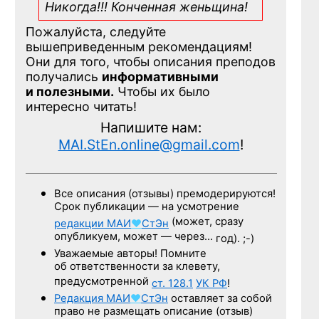
Никогда!!! Конченная
женьщина!
Пожалуйста, следуйте
вышеприведенным рекомендациям!
Они для того, чтобы описания преподов
получались
информативными
и полезными.
Чтобы их было
интересно читать!
Напишите нам:
MAI.StEn.online@gmail.com
!
Все описания (отзывы) премодерируются!
Срок публикации — на усмотрение
(может, сразу
редакции
МАИ
♥
СтЭн
опубликуем, может — через…
год). ;-)
Уважаемые авторы! Помните
об ответственности за клевету,
предусмотренной
ст. 128.1
УК РФ
!
Редакция
МАИ
♥
СтЭн
оставляет за собой
право не размещать описание (отзыв)