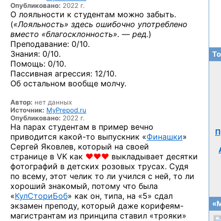
Опубликовано:
2022 г.
О лояльности к студентам можно забыть.
(
«Лояльность» здесь ошибочно употреблено
вместо «благосклонность». — ред.
)
Преподавание: 0/10.
Знания: 0/10.
То
Помощь: 0/10.
Пассивная агрессия: 12/10.
Об остальном вообще молчу.
Автор:
нет данных
Источник:
MyPrepod.ru
Опубликовано:
2022 г.
На парах студентам в пример вечно
П
приводится
какой-то
выпускник «
Финашки
»
Сергей Яковлев, который на своей
странице в VK
как
❤❤❤
выкладывает десятки
фотографий в детских розовых трусах. Судя
по всему, этот челик то ли учился с ней, то ли
хороший знакомый, потому что была
«
КулСториБоб
» как он, типа, на «5» сдал
«М
экзамен преподу, который даже корифеям-
магистрантам из принципа ставил «трояки»