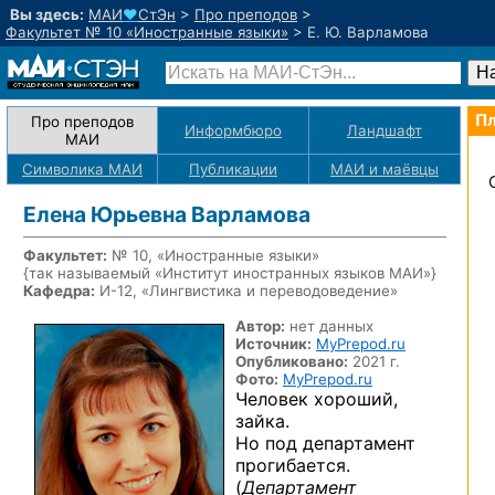
Вы здесь:
МАИ
♥
СтЭн
>
Про преподов
>
Факультет № 10 «Иностранные языки»
>
Е. Ю. Варламова
Пл
Про преподов
Информбюро
Ландшафт
МАИ
Символика МАИ
Публикации
МАИ
и маёвцы
Елена Юрьевна Варламова
Факультет:
№ 10, «Иностранные языки»
{так называемый «Институт иностранных языков МАИ»}
Кафедра:
И-12, «Лингвистика и переводоведение»
Автор:
нет данных
Источник:
MyPrepod.ru
Опубликовано:
2021 г.
Фото:
MyPrepod.ru
Человек хороший,
зайка.
Но под департамент
прогибается.
(
Департамент