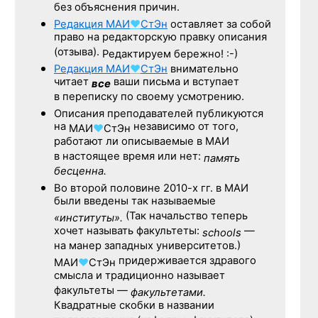
без объяснения причин.
Редакция
МАИ
♥
СтЭн
оставляет за собой
право на редакторскую правку описания
(отзыва).
Редактируем бережно! :-)
Редакция
МАИ
♥
СтЭн
внимательно
читает
ваши письма и вступает
все
в переписку по своему усмотрению.
Описания преподавателей публикуются
на
независимо от того,
МАИ
♥
СтЭн
работают ли описываемые в МАИ
в настоящее время или нет:
память
бесценна.
Во второй половине
2010-х гг.
в МАИ
были введены так называемые
(Так начальство теперь
«институты».
хочет называть факультеты:
—
schools
на манер западных университетов.)
придерживается здравого
МАИ
♥
СтЭн
смысла и традиционно называет
факультеты —
факультетами.
Квадратные скобки в названии