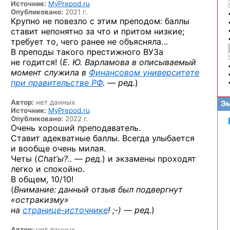
Источник:
MyPrepod.ru
Опубликовано:
2021 г.
Крупно не повезло с этим преподом: баллы
ставит непонятно за что и притом низкие;
требует то, чего ранее не объясняла…
В преподы такого престижного ВУЗа
не годится! (
Е. Ю. Варламова в описываемый
момент служила в
Финансовом университете
при правительстве РФ
. — ред.
)
Автор:
нет данных
Эм
Источник:
MyPrepod.ru
Опубликовано:
2022 г.
Очень хороший преподаватель.
Ставит адекватные баллы. Всегда улыбается
и вообще очень милая.
Четы (
Chat’ы?.. — ред.
) и экзамены проходят
легко и спокойно.
В общем, 10/10!
(
Внимание: данный отзыв был подвергнут
«остракизму»
на
странице-источнике
! ;-) — ред.
)
Автор:
нет данных