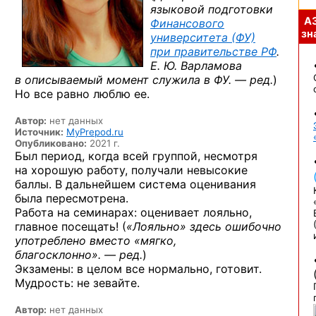
языковой подготовки
А
Финансового
зна
университета (ФУ)
при правительстве РФ
.
Е. Ю. Варламова
в описываемый момент служила в ФУ. — ред.
)
Но все равно люблю ее.
Автор:
нет данных
Источник:
MyPrepod.ru
Опубликовано:
2021 г.
Был период, когда всей группой, несмотря
на хорошую работу, получали невысокие
баллы. В дальнейшем система оценивания
была пересмотрена.
Работа на семинарах: оценивает лояльно,
главное посещать! (
«Лояльно» здесь ошибочно
употреблено вместо «мягко,
благосклонно». — ред.
)
Экзамены: в целом все нормально, готовит.
Мудрость: не зевайте.
Автор:
нет данных