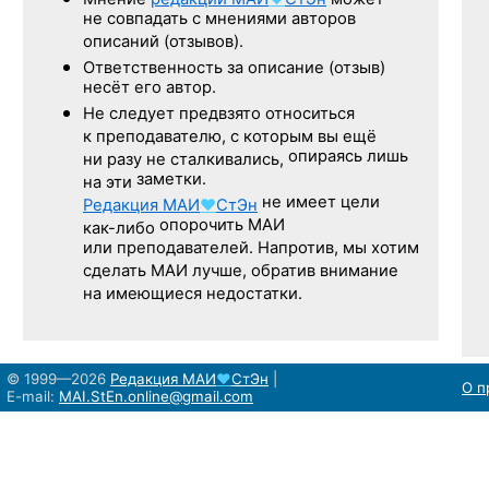
не совпадать с мнениями авторов
описаний (отзывов).
Ответственность
за описание
(отзыв)
несёт его автор.
Не следует
предвзято относиться
к преподавателю,
с которым
вы ещё
опираясь лишь
ни разу
не сталкивались,
заметки.
на эти
не имеет цели
Редакция
МАИ
♥
СтЭн
опорочить МАИ
как-либо
или преподавателей. Напротив, мы хотим
сделать МАИ лучше, обратив внимание
на имеющиеся недостатки.
© 1999—2026
Редакция
МАИ
♥
СтЭн
|
О п
E-mail:
MAI.StEn.online@gmail.com