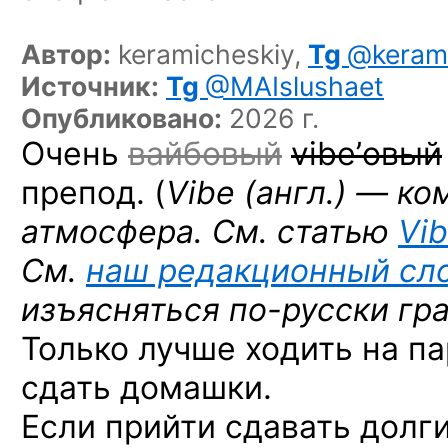
Автор:
keramicheskiy,
Tg
@kerami
Источник:
Tg
@MAIslushaet
Опубликовано:
2026 г.
Очень
вайбовый
vibe’овый
препод. (
Vibe (англ.) — к
атмосфера. См. статью
Vi
См.
наш редакционный сл
изъясняться
по-русски
гр
Только лучше ходить на па
сдать домашки.
Если прийти сдавать долг