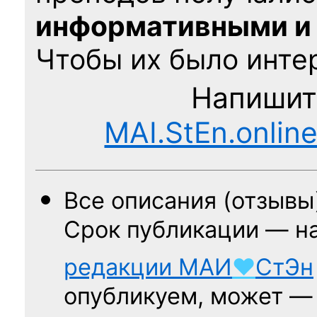
информативными и
Чтобы их было интер
Напишит
MAI.StEn.onlin
Все описания (отзывы
Срок публикации — н
редакции
МАИ
♥
СтЭн
опубликуем, может 