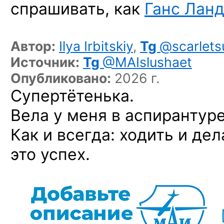
спрашивать, как
Ганс Лан
Автор:
Ilya Irbitskiy
,
Tg
@scarlets
Источник:
Tg
@MAIslushaet
Опубликовано:
2026 г.
Супертётенька.
Вела у меня в аспирантуре
Как и всегда: ходить и де
это успех.