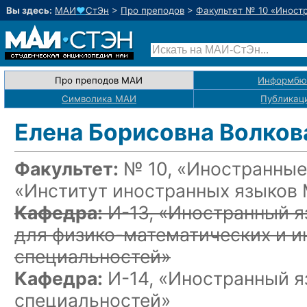
Вы здесь:
МАИ
♥
СтЭн
>
Про преподов
>
Факультет № 10 «Иност
Про преподов МАИ
Информбю
Символика МАИ
Публикац
Елена Борисовна Волков
Факультет:
№ 10, «Иностранные
«Институт иностранных языков
Кафедра:
И-13, «Иностранный я
для физико-математических
и и
специальностей»
Кафедра:
И-14, «Иностранный я
специальностей»