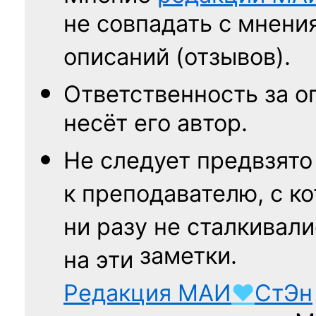
не совпадать с мнени
описаний (отзывов).
Ответственность
за о
несёт его автор.
Не следует
предвзято
к преподавателю,
с к
ни разу
не сталкивали
заметки.
на эти
Редакция
МАИ
♥
СтЭн