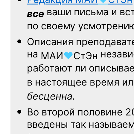
ваши письма и вст
все
по своему усмотрени
Описания преподават
на
независ
МАИ
♥
СтЭн
работают ли описыва
в настоящее время ил
бесценна.
Во второй половине
2
введены так называе