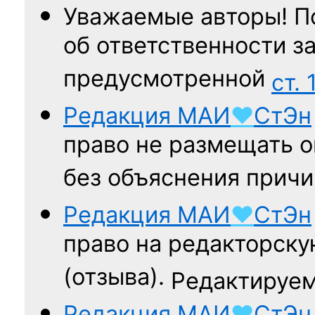
Уважаемые авторы! П
об ответственности за
предусмотренной
ст. 
Редакция
МАИ
♥
СтЭн
право не размещать о
без объяснения причи
Редакция
МАИ
♥
СтЭн
право на редакторску
(отзыва).
Редактируем
Редакция
МАИ
♥
СтЭн