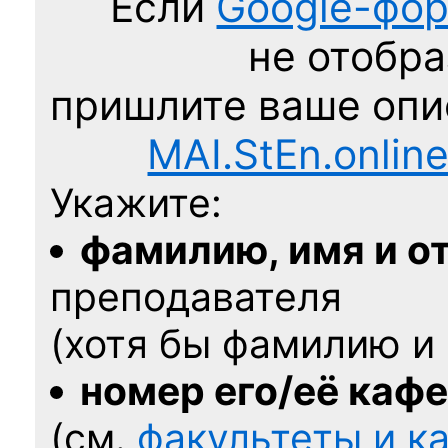
Если
Google-фо
не отобра
пришлите ваше оп
MAI.StEn.onlin
Укажите:
фамилию, имя и о
преподавателя
(хотя бы фамилию и 
номер его/её каф
(см.
факультеты и 