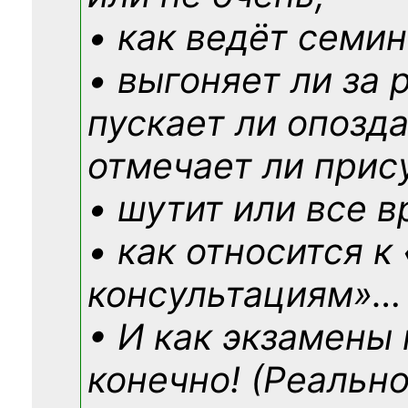
• как ведёт семин
• выгоняет ли за 
пускает ли опозд
отмечает ли прис
• шутит или все в
• как относится к
консультациям»
…
• И как экзамены
конечно! (Реально