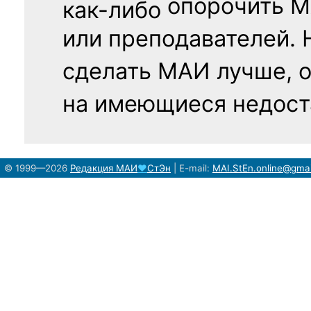
опорочить 
как-либо
или преподавателей. 
сделать МАИ лучше, 
на имеющиеся недост
© 1999—2026
Редакция
МАИ
♥
СтЭн
|
E-mail:
MAI.StEn.online@gma