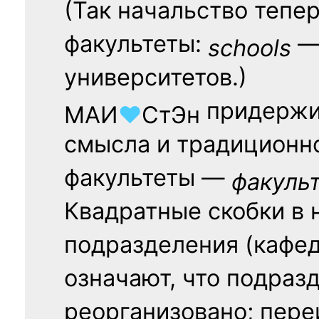
(Так начальство тепе
факультеты:
— 
schools
университетов.)
придержи
МАИ
♥
СтЭн
смысла и традиционн
факультеты —
факуль
Квадратные скобки в 
подразделения (кафед
означают, что подраз
реорганизовано; пере