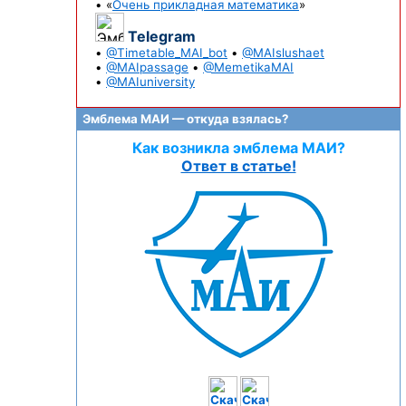
• «
Очень прикладная математика
»
Telegram
•
@Timetable_MAI_bot
•
@MAIslushaet
•
@MAIpassage
•
@MemetikaMAI
•
@MAIuniversity
Эмблема МАИ — откуда взялась?
Как возникла эмблема МАИ?
Ответ в статье!