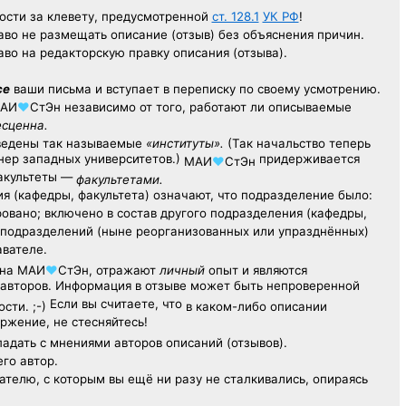
ости за клевету, предусмотренной
ст. 128.1
УК РФ
!
аво не размещать описание (отзыв) без объяснения причин.
аво на редакторскую правку описания (отзыва).
се
ваши письма и вступает в переписку по своему усмотрению.
АИ
♥
СтЭн
независимо от того, работают ли описываемые
есценна.
ведены так называемые
«институты».
(Так начальство теперь
ер западных университетов.)
придерживается
МАИ
♥
СтЭн
факультеты —
факультетами.
я (кафедры, факультета) означают, что подразделение было:
овано; включено в состав другого подразделения (кафедры,
х подразделений (ныне реорганизованных или упразднённых)
авателе.
на
МАИ
♥
СтЭн
, отражают
личный
опыт
и являются
авторов. Информация в отзыве может быть непроверенной
Если вы считаете, что
сти. ;-)
в каком-либо описании
ржение, не стесняйтесь!
адать с мнениями авторов описаний (отзывов).
его автор.
ателю,
с которым
вы ещё
ни разу
не сталкивались,
опираясь