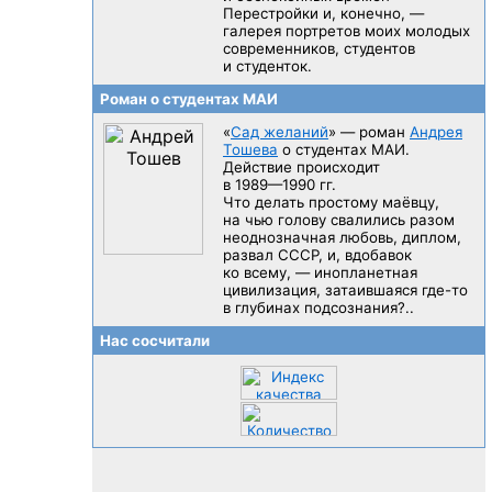
Перестройки и, конечно, —
галерея портретов моих молодых
современников, студентов
и студенток.
Роман о студентах МАИ
«
Сад желаний
» — роман
Андрея
Тошева
о студентах МАИ.
Действие происходит
в 1989—1990 гг.
Что делать простому маёвцу,
на чью голову свалились разом
неоднозначная любовь, диплом,
развал CCCP, и, вдобавок
ко всему, — инопланетная
цивилизация, затаившаяся
где-то
в глубинах подсознания?..
Нас сосчитали