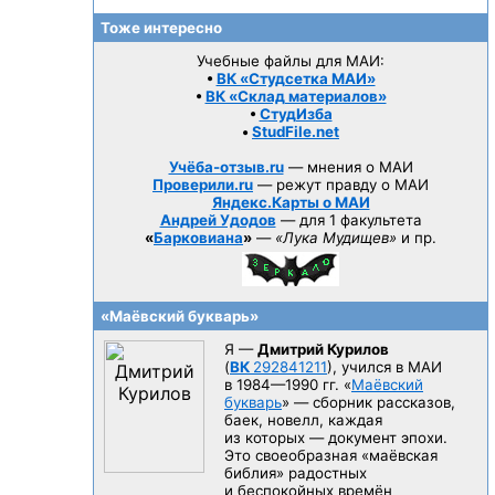
Тоже интересно
Учебные файлы для МАИ:
•
ВК «Студсетка МАИ»
•
ВК «Склад материалов»
•
СтудИзба
•
StudFile.net
Учёба-отзыв.ru
— мнения о МАИ
Проверили.ru
— режут правду о МАИ
Яндекс.Карты о МАИ
Андрей Удодов
— для 1 факультета
«
Барковиана
»
—
«Лука Мудищев»
и пр.
«Маёвский букварь»
Я —
Дмитрий Курилов
(
ВК
292841211
), учился в МАИ
в 1984—1990 гг.
«
Маёвский
букварь
» — сборник рассказов,
баек, новелл, каждая
из которых — документ эпохи.
Это своеобразная «маёвская
библия» радостных
и беспокойных времён