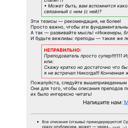
спалит?)
• Может быть, вам вспомнится
како
связанный с ним (с ней)?
Эти тезисы — рекомендация, не более!
Просто важно, чтобы эти фундаментальны
А так — развивайте мысль!
«Инженеры, б
И будьте вежливы: преподы — такие же л
НЕПРАВИЛЬНО:
Преподователь просто супер!!!!111 И
или:
Скажу кратко но достаточно что бы 
я не встречал Никогда!!! Конченная
Пожалуйста, следуйте вышеприведенным
Они для того, чтобы описания преподов 
их было интересно читать!
Напишите нам:
M
Все описания (отзывы) премодерируются! С
сразу опубликуем, может — через…
год). ;-)