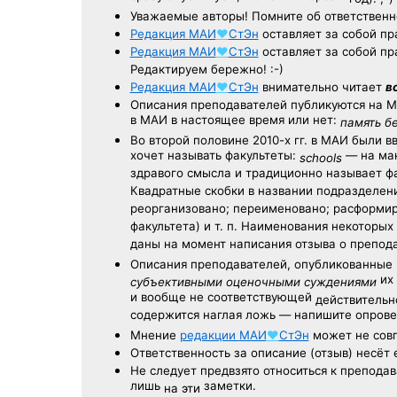
Уважаемые авторы! Помните об ответственн
Редакция
МАИ
♥
СтЭн
оставляет за собой пр
Редакция
МАИ
♥
СтЭн
оставляет за собой пр
Редактируем бережно! :-)
Редакция
МАИ
♥
СтЭн
внимательно читает
в
Описания преподавателей публикуются на
М
в МАИ в настоящее время или нет:
память б
Во второй половине
2010-х гг.
в МАИ были в
хочет называть факультеты:
— на ман
schools
здравого смысла и традиционно называет 
Квадратные скобки в названии подразделени
реорганизовано; переименовано; расформир
факультета) и т. п. Наименования некоторы
даны на момент написания отзыва о препод
Описания преподавателей, опубликованные
их 
субъективными оценочными суждениями
и вообще не соответствующей
действительно
содержится наглая ложь — напишите опрове
Мнение
редакции
МАИ
♥
СтЭн
может не совп
Ответственность
за описание
(отзыв) несёт 
Не следует
предвзято относиться
к преподав
лишь
заметки.
на эти