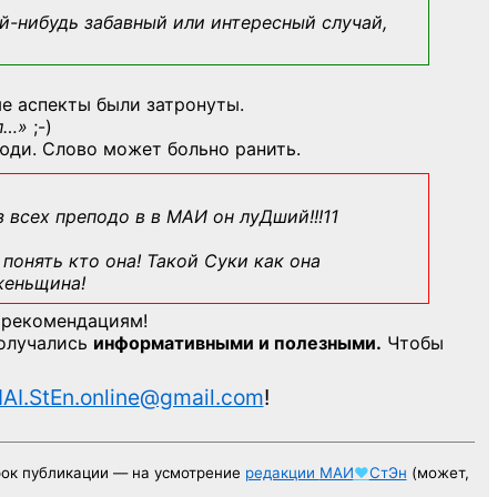
й-нибудь
забавный или интересный случай,
е аспекты были затронуты.
л…»
;-)
юди. Слово может больно ранить.
з всех преподо в в МАИ он луДший!!!11
понять кто она! Такой Суки как она
женьщина!
 рекомендациям!
получались
информативными и полезными.
Чтобы
AI.StEn.online@gmail.com
!
рок публикации — на усмотрение
редакции
МАИ
♥
СтЭн
(может,