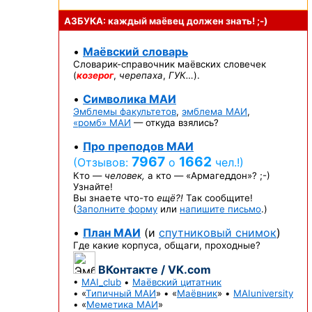
АЗБУКА: каждый маёвец должен
знать! ;-)
•
Маёвский словарь
Словарик-справочник
маёвских словечек
(
козерог
,
черепаха
,
ГУК…
).
•
Символика МАИ
Эмблемы факультетов
,
эмблема МАИ
,
«ромб» МАИ
— откуда взялись?
•
Про преподов МАИ
7967
1662
(Отзывов:
о
чел.!)
Кто —
человек,
а кто —
«Армагеддон»? ;-)
Узнайте!
Вы знаете
что-то
ещё?!
Так сообщите!
(
Заполните форму
или
напишите письмо
.)
•
План МАИ
(и
спутниковый снимок
)
Где какие корпуса, общаги, проходные?
ВКонтакте / VK.com
•
MAI_club
•
Маёвский цитатник
• «
Типичный МАИ
» • «
Маёвник
» •
MAIuniversity
• «
Меметика МАИ
»