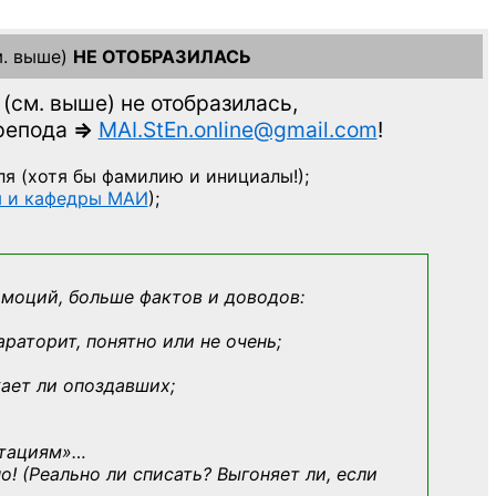
. выше)
НЕ ОТОБРАЗИЛАСЬ
(см. выше)
не отобразилась,
препода
=>
MAI.StEn.online@gmail.com
!
ля
(хотя бы фамилию и инициалы!);
ы и кафедры МАИ
);
эмоций, больше фактов и доводов:
араторит, понятно или не очень;
кает ли опоздавших;
ьтациям»
…
о! (Реально ли списать? Выгоняет ли, если