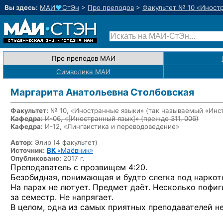
Вы здесь:
МАИ
♥
СтЭн
>
Про преподов
>
Факультет № 10 «Иност
Про преподов МАИ
Символика МАИ
Маргарита Анатольевна Столбовская
Факультет:
№ 10, «Иностранные языки» {так называемый «Инс
Кафедра:
И-06, «
[Иностранный язык]
» (прежде 311, 006)
Кафедра:
И-12, «Лингвистика и переводоведение»
Автор:
Элир (4 факультет)
Источник:
ВК
«Маёвник»
Опубликовано:
2017 г.
Преподаватель с прозвищем 4:20.
Безобидная, понимающая и будто слегка под наркот
На парах не лютует. Предмет даёт. Несколько пофиг
за семестр. Не напрягает.
В целом, одна из самых приятных преподавателей н