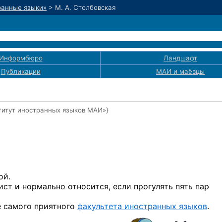
ранные языки»
>
М. А. Столбовская
Информбюро
Ландшафт
Публикации
МАИ
и маёвцы
титут иностранных языков МАИ»}
ой.
ист и нормально относится, если прогулять пять пар
е самого приятного
факультета иностранных языков
.