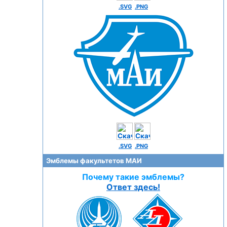
.SVG
.PNG
.SVG
.PNG
Эмблемы факультетов МАИ
Почему такие эмблемы?
Ответ здесь!