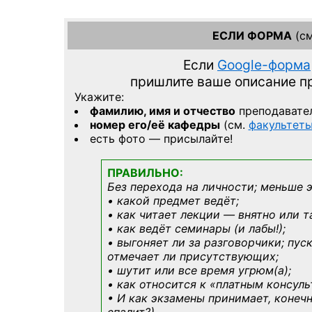
ЕСЛИ ФОРМА
(см
Если
Google-форма
пришлите ваше описание 
Укажите:
фамилию, имя и отчество
преподавате
номер его/её кафедры
(см.
факультет
есть фото — присылайте!
ПРАВИЛЬНО:
Без перехода на личности; меньше 
• какой предмет ведёт;
• как читает лекции — внятно или т
• как ведёт семинары (и лабы!);
• выгоняет ли за разговорчики; пус
отмечает ли присутствующих;
• шутит или все время угрюм(а);
• как относится к «платным консул
• И как экзамены принимает, конечн