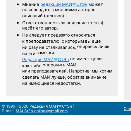
Мнение
редакции
МАИ
♥
СтЭн
может
не совпадать с мнениями авторов
описаний (отзывов).
Ответственность
за описание
(отзыв)
несёт его автор.
Не следует
предвзято относиться
к преподавателю,
с которым
вы ещё
опираясь лишь
ни разу
не сталкивались,
заметки.
на эти
не имеет цели
Редакция
МАИ
♥
СтЭн
опорочить МАИ
как-либо
или преподавателей. Напротив, мы хотим
сделать МАИ лучше, обратив внимание
на имеющиеся недостатки.
© 1999—2026
Редакция
МАИ
♥
СтЭн
|
О п
E-mail:
MAI.StEn.online@gmail.com