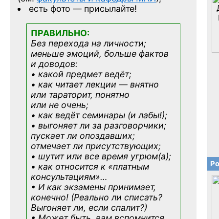
есть фото — присылайте!
ПРАВИЛЬНО:
Без перехода на личности;
меньше эмоций, больше фактов
и доводов:
• какой предмет ведёт;
• как читает лекции — внятно
или тараторит, понятно
или не очень;
• как ведёт семинары (и лабы!);
• выгоняет ли за разговорчики;
пускает ли опоздавших;
отмечает ли присутствующих;
• шутит или все время угрюм(а);
Ро
• как относится к «платным
консультациям»
…
• И как экзамены принимает,
конечно! (Реально ли списать?
Выгоняет ли, если спалит?)
• Может быть, вам вспомнится