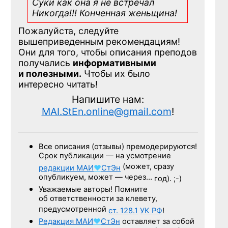
Суки как она я не встречал
Никогда!!! Конченная
женьщина!
Пожалуйста, следуйте
вышеприведенным рекомендациям!
Они для того, чтобы описания преподов
получались
информативными
и полезными.
Чтобы их было
интересно читать!
Напишите нам:
MAI.StEn.online@gmail.com
!
Все описания (отзывы) премодерируются!
Срок публикации — на усмотрение
(может, сразу
редакции
МАИ
♥
СтЭн
опубликуем, может — через…
год). ;-)
Уважаемые авторы! Помните
об ответственности за клевету,
предусмотренной
ст. 128.1
УК РФ
!
Редакция
МАИ
♥
СтЭн
оставляет за собой