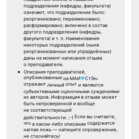
подразделения (кафедры, факультета)
означают, что подразделение было:
реорганизовано; переименовано;
расформировано; включено в состав
другого подразделения (кафедры,
факультета) и т. п. Наименования
некоторых подразделений (ныне
реорганизованных или упразднённых)
даны на момент написания отзыва
о преподавателе.
Описания преподавателей,
опубликованные
,
на
МАИ
♥
СтЭн
отражают
опыт
личный
и являются
субъективными оценочными суждениями
их авторов. Информация в отзыве может
быть непроверенной и вообще
не соответствующей
Если вы считаете,
действительности. ;-)
что
содержится
в каком-либо описании
наглая ложь — напишите опровержение,
не стесняйтесь!