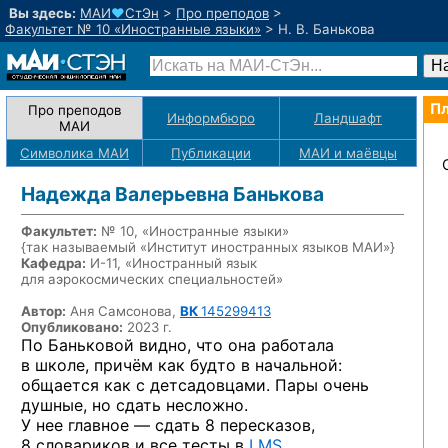
Вы здесь:
МАИ
♥
СтЭн
>
Про преподов
>
Факультет № 10 «Иностранные языки»
>
Н. В. Банькова
Пл
Про преподов
Информбюро
Ландшафт
МАИ
Символика МАИ
Публикации
МАИ
и маёвцы
Надежда Валерьевна Банькова
Факультет:
№ 10, «Иностранные языки»
{так называемый «Институт иностранных языков МАИ»}
Кафедра:
И-11, «Иностранный язык
для аэрокосмических специальностей»
Автор:
Аня Самсонова,
ВК
145299413
Опубликовано:
2023 г.
По Баньковой видно, что она работала
в школе, причём как будто в начальной:
общается как с детсадовцами. Пары очень
душные, но сдать несложно.
У нее главное — сдать 8 пересказов,
8 словариков и все тесты в
LMS
.