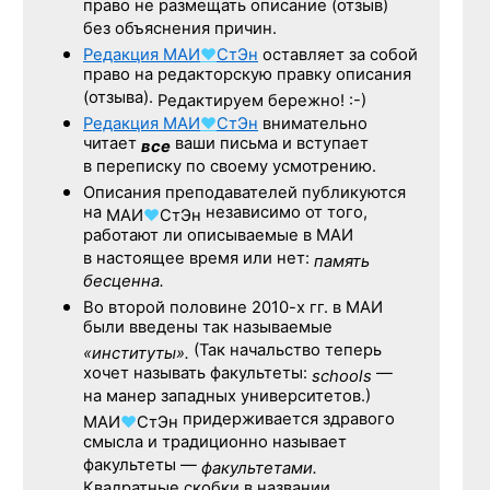
право не размещать описание (отзыв)
без объяснения причин.
Редакция
МАИ
♥
СтЭн
оставляет за собой
право на редакторскую правку описания
(отзыва).
Редактируем бережно! :-)
Редакция
МАИ
♥
СтЭн
внимательно
читает
ваши письма и вступает
все
в переписку по своему усмотрению.
Описания преподавателей публикуются
на
независимо от того,
МАИ
♥
СтЭн
работают ли описываемые в МАИ
в настоящее время или нет:
память
бесценна.
Во второй половине
2010-х гг.
в МАИ
были введены так называемые
(Так начальство теперь
«институты».
хочет называть факультеты:
—
schools
на манер западных университетов.)
придерживается здравого
МАИ
♥
СтЭн
смысла и традиционно называет
факультеты —
факультетами.
Квадратные скобки в названии