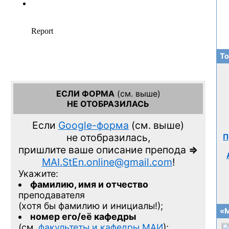
То
ЕСЛИ ФОРМА
(см. выше)
НЕ ОТОБРАЗИЛАСЬ
Если
Google-форма
(см. выше)
не отобразилась,
П
пришлите ваше описание препода
=>
MAI.StEn.online@gmail.com
!
Укажите:
фамилию, имя и отчество
преподавателя
(хотя бы фамилию и инициалы!);
«М
номер его/её кафедры
(см.
факультеты и кафедры МАИ
);