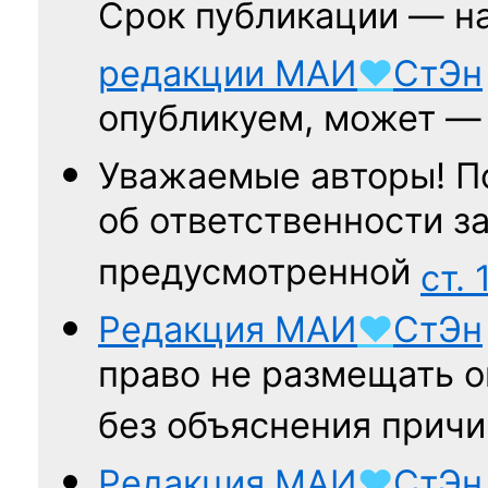
Срок публикации — н
редакции
МАИ
♥
СтЭн
опубликуем, может 
Уважаемые авторы! П
об ответственности за
предусмотренной
ст. 
Редакция
МАИ
♥
СтЭн
право не размещать о
без объяснения причи
Редакция
МАИ
♥
СтЭн