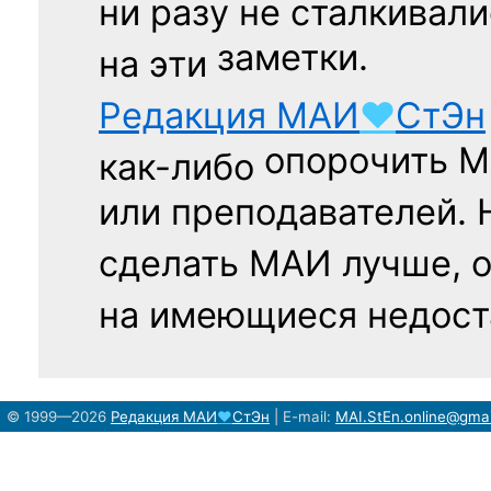
ни разу
не сталкивали
заметки.
на эти
Редакция
МАИ
♥
СтЭн
опорочить 
как-либо
или преподавателей. 
сделать МАИ лучше, 
на имеющиеся недост
© 1999—2026
Редакция
МАИ
♥
СтЭн
|
E-mail:
MAI.StEn.online@gma