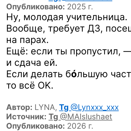
Опубликовано:
2025 г.
Ну, молодая учительница.
Вообще, требует ДЗ, посе
на парах.
Ещё: если ты пропустил, —
и сдача ей.
Если делать б
ó
льшую част
то всё OK.
Автор:
LYNA,
Tg
@Lynxxx_xxx
Источник:
Tg
@MAIslushaet
Опубликовано:
2026 г.