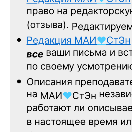
право на редакторску
(отзыва).
Редактируем
Редакция
МАИ
♥
СтЭн
ваши письма и вст
все
по своему усмотрени
Описания преподават
на
независ
МАИ
♥
СтЭн
работают ли описыва
в настоящее время ил