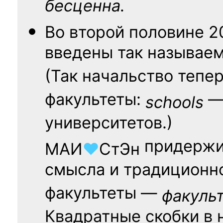
бесценна.
Во второй половине
2
введены так называе
(Так начальство тепе
факультеты:
— 
schools
университетов.)
придержи
МАИ
♥
СтЭн
смысла и традиционн
факультеты —
факуль
Квадратные скобки в 