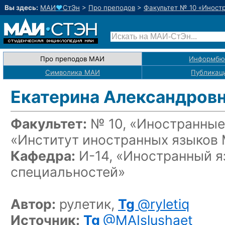
Вы здесь:
МАИ
♥
СтЭн
>
Про преподов
>
Факультет № 10 «Иност
Про преподов МАИ
Информбю
Символика МАИ
Публикац
Екатерина Александров
Факультет:
№ 10, «Иностранные
«Институт иностранных языков
Кафедра:
И-14, «Иностранный я
специальностей»
Автор:
рулетик,
Tg
@ryletiq
Источник:
Tg
@MAIslushaet