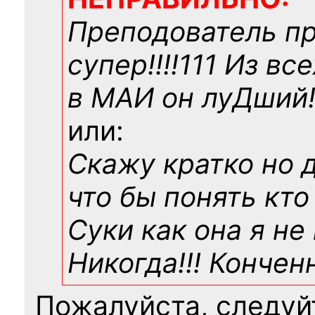
Преподователь п
супер!!!!111 Из вс
в МАИ он луДший!!
или:
Скажу кратко но 
что бы понять кто
Суки как она я не
Никогда!!! Конче
Пожалуйста, следуй