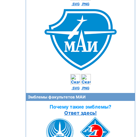
.SVG
.PNG
.SVG
.PNG
Эмблемы факультетов МАИ
Почему такие эмблемы?
Ответ здесь!