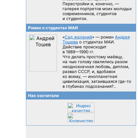
Перестройки и, конечно, —
галерея портретов моих молодых
современников, студентов
и студенток.
Роман о студентах МАИ
«
Сад желаний
» — роман
Андрея
Тошева
о студентах МАИ.
Действие происходит
в 1989—1990 гг.
Что делать простому маёвцу,
на чью голову свалились разом
неоднозначная любовь, диплом,
развал CCCP, и, вдобавок
ко всему, — инопланетная
цивилизация, затаившаяся
где-то
в глубинах подсознания?..
Нас сосчитали