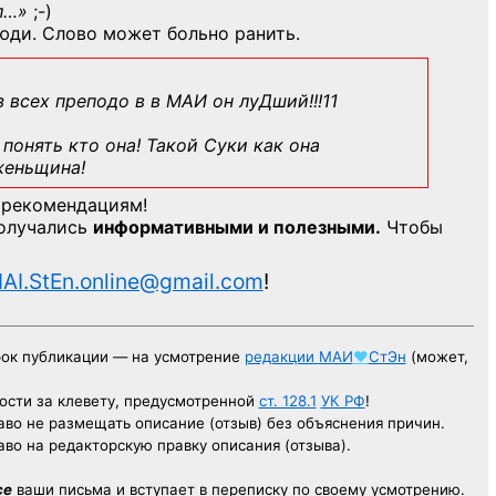
л…»
;-)
юди. Слово может больно ранить.
з всех преподо в в МАИ он луДший!!!11
понять кто она! Такой Суки как она
женьщина!
 рекомендациям!
получались
информативными и полезными.
Чтобы
AI.StEn.online@gmail.com
!
рок публикации — на усмотрение
редакции
МАИ
♥
СтЭн
(может,
ости за клевету, предусмотренной
ст. 128.1
УК РФ
!
аво не размещать описание (отзыв) без объяснения причин.
аво на редакторскую правку описания (отзыва).
се
ваши письма и вступает в переписку по своему усмотрению.