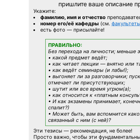
пришлите ваше описание 
Укажите:
фамилию, имя и отчество
преподавате
номер его/её кафедры
(см.
факультет
есть фото — присылайте!
ПРАВИЛЬНО:
Без перехода на личности; меньше 
• какой предмет ведёт;
• как читает лекции — внятно или т
• как ведёт семинары (и лабы!);
• выгоняет ли за разговорчики; пус
отмечает ли присутствующих;
• шутит или все время угрюм(а);
• как относится к «платным консул
• И как экзамены принимает, конечн
спалит?)
• Может быть, вам вспомнится
како
связанный с ним (с ней)?
Эти тезисы — рекомендация, не более!
Просто важно, чтобы эти фундаментальны