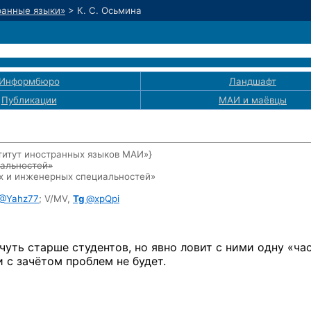
ранные языки»
>
К. С. Осьмина
Информбюро
Ландшафт
Публикации
МАИ
и маёвцы
титут иностранных языков МАИ»}
иальностей»
х
и инженерных специальностей»
@Yahz77
;
V/MV,
Tg
@xpQpi
чуть старше студентов, но явно ловит с ними одну «ча
 с зачётом проблем не будет.