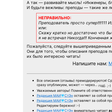
А так — развивайте мысль!
«Инженеры, б
И будьте вежливы: преподы — такие же л
НЕПРАВИЛЬНО:
Преподователь просто супер!!!!111 И
или:
Скажу кратко но достаточно что бы 
я не встречал Никогда!!! Конченная
Пожалуйста, следуйте вышеприведенным
Они для того, чтобы описания преподов 
их было интересно читать!
Напишите нам:
M
Все описания (отзывы) премодерируются! С
сразу опубликуем, может — через…
год). ;-)
Уважаемые авторы! Помните об ответственн
Редакция
МАИ
♥
СтЭн
оставляет за собой пр
Редакция
МАИ
♥
СтЭн
оставляет за собой пр
Редактируем бережно! :-)
Редакция
МАИ
♥
СтЭн
внимательно читает
в