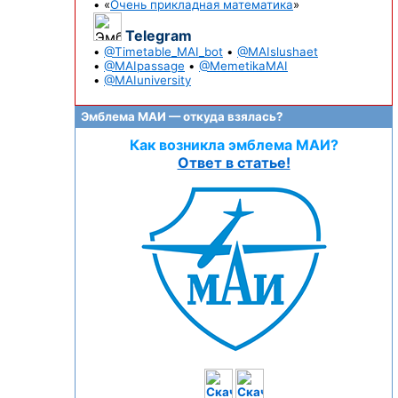
• «
Очень прикладная математика
»
Telegram
•
@Timetable_MAI_bot
•
@MAIslushaet
•
@MAIpassage
•
@MemetikaMAI
•
@MAIuniversity
Эмблема МАИ — откуда взялась?
Как возникла эмблема МАИ?
Ответ в статье!