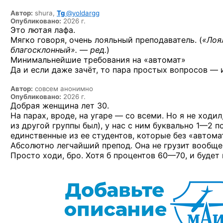
Автор:
shura,
Tg
@yoldargg
Опубликовано:
2026 г.
Это лютая лафа.
Мягко говоря, очень лояльный преподаватель. (
«Лоя
благосклонный». — ред.
)
Минимальнейшие требования на «автомат»
Да и если даже зачёт, то пара простых вопросов — и
Автор:
совсем анонимно
Опубликовано:
2026 г.
Добрая женщина лет 30.
На парах, вроде, на угаре — со всеми. Но я не ходил
из другой группы был), у нас с ним буквально
1—2 п
единственные из ее студентов, которые без «автома
Абсолютно легчайший препод. Она не грузит вообще
Просто ходи, бро. Хотя б
процентов 60—70,
и будет 