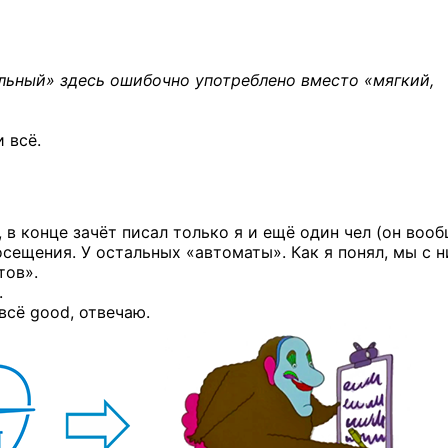
льный» здесь ошибочно употреблено вместо «мягкий,
 всё.
, в конце зачёт писал только я и ещё один чел (он воо
осещения.
У остальных «автоматы». Как я понял, мы с 
тов».
.
всё good, отвечаю.