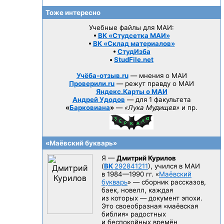
Тоже интересно
Учебные файлы для МАИ:
•
ВК «Студсетка МАИ»
•
ВК «Склад материалов»
•
СтудИзба
•
StudFile.net
Учёба-отзыв.ru
— мнения о МАИ
Проверили.ru
— режут правду о МАИ
Яндекс.Карты о МАИ
Андрей Удодов
— для 1 факультета
«
Барковиана
»
—
«Лука Мудищев»
и пр.
«Маёвский букварь»
Я —
Дмитрий Курилов
(
ВК
292841211
), учился в МАИ
в 1984—1990 гг.
«
Маёвский
букварь
» — сборник рассказов,
баек, новелл, каждая
из которых — документ эпохи.
Это своеобразная «маёвская
библия» радостных
и беспокойных времён