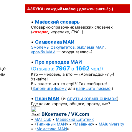
АЗБУКА: каждый маёвец должен
знать! ;-)
•
Маёвский словарь
Словарик-справочник
маёвских словечек
(
козерог
,
черепаха
,
ГУК…
).
•
Символика МАИ
Эмблемы факультетов
,
эмблема МАИ
,
«ромб» МАИ
— откуда взялись?
•
Про преподов МАИ
7967
1662
бще
(Отзывов:
о
чел.!)
ним
Кто —
человек,
а кто —
«Армагеддон»? ;-)
Узнайте!
Вы знаете
что-то
ещё?!
Так сообщите!
(
Заполните форму
или
напишите письмо
.)
•
План МАИ
(и
спутниковый снимок
)
Где какие корпуса, общаги, проходные?
ВКонтакте / VK.com
•
MAI_club
•
Маёвский цитатник
• «
Типичный МАИ
» • «
Маёвник
» •
MAIuniversity
• «
Меметика МАИ
»