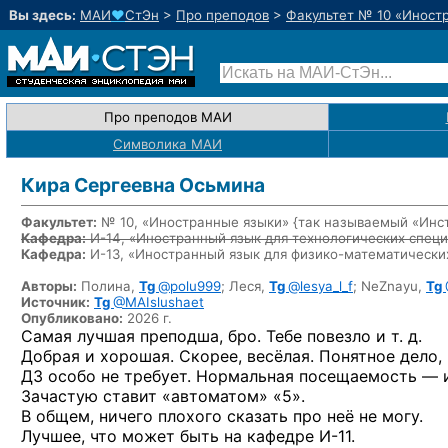
Вы здесь:
МАИ
♥
СтЭн
>
Про преподов
>
Факультет № 10 «Иност
Про преподов МАИ
Символика МАИ
Кира Сергеевна Осьмина
Факультет:
№ 10, «Иностранные языки» {так называемый «Инс
Кафедра:
И-14, «Иностранный язык для технологических спец
Кафедра:
И-13, «Иностранный язык
для физико-математически
Авторы:
Полина,
Tg
@polu999
;
Леся,
Tg
@lesya_l_f
;
NeZnayu,
Tg
Источник:
Tg
@MAIslushaet
Опубликовано:
2026 г.
Самая лучшая преподша, бро. Тебе повезло и т. д.
Добрая и хорошая. Скорее, весёлая. Понятное дело, 
ДЗ особо не требует. Нормальная посещаемость — и
Зачастую ставит «автоматом» «5».
В общем, ничего плохого сказать про неё не могу.
Лучшее, что может быть
на кафедре И-11.