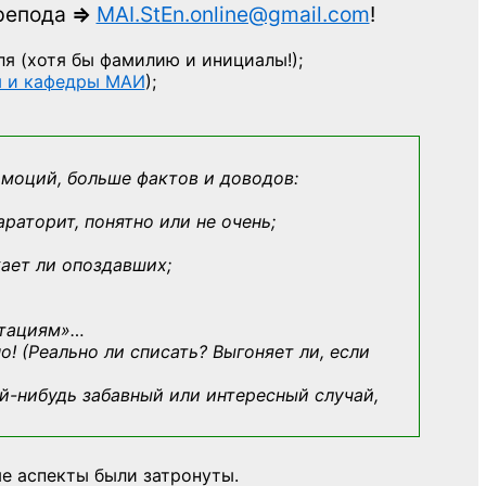
препода
=>
MAI.StEn.online@gmail.com
!
ля
(хотя бы фамилию и инициалы!);
ы и кафедры МАИ
);
эмоций, больше фактов и доводов:
араторит, понятно или не очень;
кает ли опоздавших;
ьтациям»
…
о! (Реально ли списать? Выгоняет ли, если
й-нибудь
забавный или интересный случай,
е аспекты были затронуты.