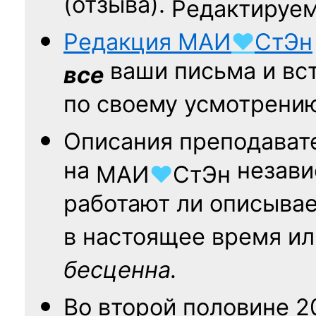
(отзыва).
Редактируем
Редакция
МАИ
♥
СтЭн
ваши письма и вст
все
по своему усмотрени
Описания преподават
на
независ
МАИ
♥
СтЭн
работают ли описыва
в настоящее время ил
бесценна.
Во второй половине
2