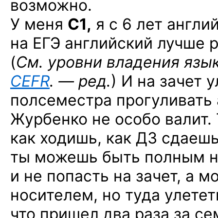
возможно.
У меня
С1,
я с 6 лет англи
на ЕГЭ английский лучше р
(
См. уровни владения язы
CEFR
. — ред.
) И на зачет 
полсеместра прогуливать
Журбенко не особо валит. 
как ходишь, как ДЗ сдаешь 
ты можешь быть полным н
и не попасть на зачет, а 
носителем, но туда улетет
что пришел два раза за се