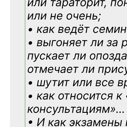
или тараторит, по
или не очень;
• как ведёт семин
• выгоняет ли за 
пускает ли опозд
отмечает ли прис
• шутит или все в
• как относится к
консультациям»
…
• И как экзамены