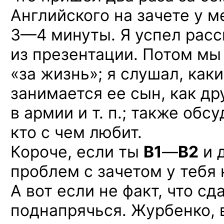
Английского на зачете у м
3—4 минуты.
Я успел расс
из презентации. Потом мы
«за жизнь»; я слушал, как
занимается ее сын, как др
в армии и т. п.; также обс
кто с чем любит.
Короче, если ты
B1
—
B2
и д
проблем с зачетом у тебя
А вот если не факт, что с
поднапрячься. Журбенко, 