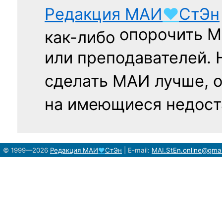
Редакция
МАИ
♥
СтЭн
опорочить 
как-либо
или преподавателей. 
сделать МАИ лучше, 
на имеющиеся недост
© 1999—2026
Редакция
МАИ
♥
СтЭн
|
E-mail:
MAI.StEn.online@gma