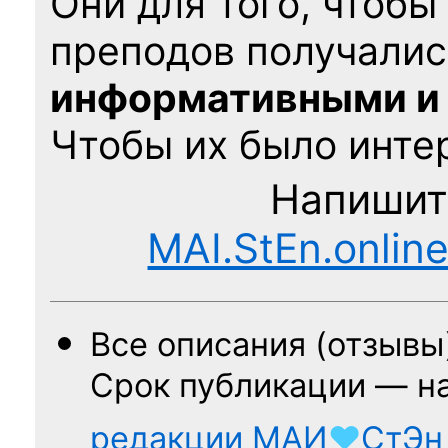
Они для того, чтобы
преподов получалис
информативными и
Чтобы их было интер
Напишит
MAI.StEn.onlin
Все описания (отзывы
Срок публикации — н
редакции
МАИ
♥
СтЭн