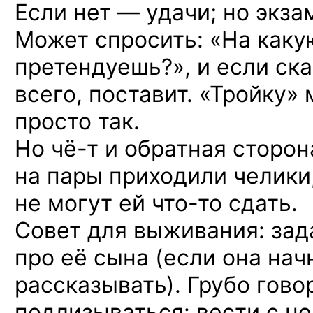
Если нет — удачи; но экза
Может спросить: «На каку
претендуешь?», и если сказ
всего, поставит. «Тройку»
просто так.
Но чё-т
и обратная сторон
на пары приходили челики
не могут ей
что-то
сдать.
Совет для выживания: зад
про её сына (если она нач
рассказывать). Грубо гово
подлизываться: вести с не