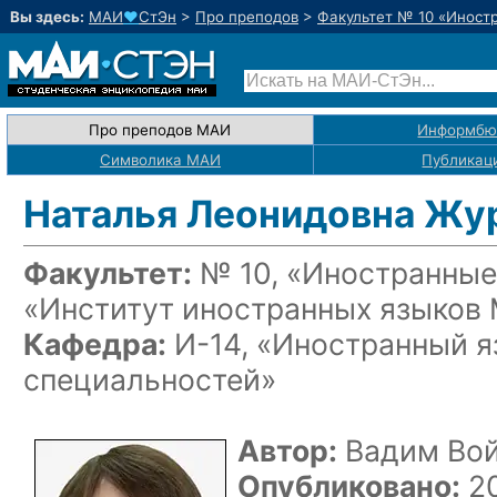
Вы здесь:
МАИ
♥
СтЭн
>
Про преподов
>
Факультет № 10 «Иност
Про преподов МАИ
Информбю
Символика МАИ
Публикац
Наталья Леонидовна Жу
Факультет:
№ 10, «Иностранные
«Институт иностранных языков
Кафедра:
И-14, «Иностранный я
специальностей»
Автор:
Вадим Во
Опубликовано:
20