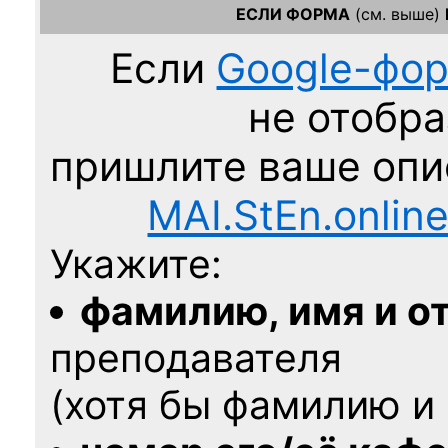
ЕСЛИ ФОРМА
(см. выше)
Если
Google-фо
не отобра
пришлите ваше оп
MAI.StEn.onlin
Укажите:
фамилию, имя и о
преподавателя
(хотя бы фамилию и 