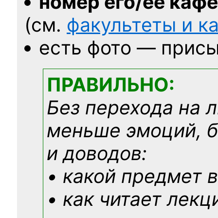
номер его/её каф
(см.
факультеты и 
есть фото — присы
ПРАВИЛЬНО:
Без перехода на 
меньше эмоций, 
и доводов:
• какой предмет в
• как читает лекц