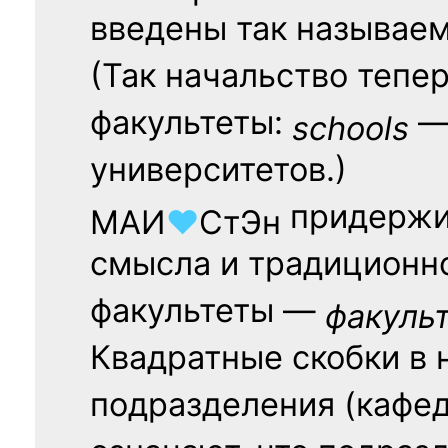
введены так называе
(Так начальство тепе
факультеты:
— 
schools
университетов.)
придержи
МАИ
♥
СтЭн
смысла и традиционн
факультеты —
факуль
Квадратные скобки в 
подразделения (кафед