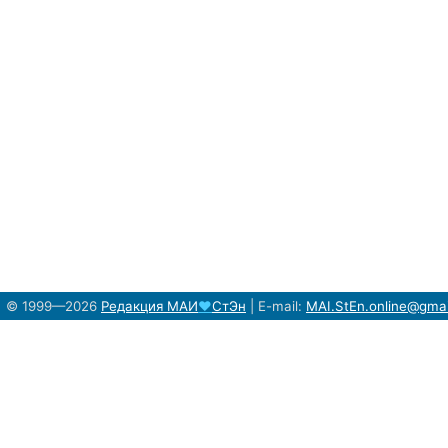
© 1999—2026
Редакция
МАИ
♥
СтЭн
|
E-mail:
MAI.StEn.online@gma