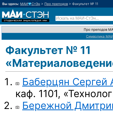
Вы здесь:
МАИ
♥
СтЭн
>
Про преподов
>
Факультет № 11
Про преподов М
Символика МА
Факультет № 11
«Материаловедение
Баберцян Сергей 
каф. 1101, «Технол
Бережной Дмитри