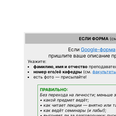
ЕСЛИ ФОРМА
(см
Если
Google-форма
пришлите ваше описание 
Укажите:
фамилию, имя и отчество
преподавате
номер его/её кафедры
(см.
факультет
есть фото — присылайте!
ПРАВИЛЬНО:
Без перехода на личности; меньше 
• какой предмет ведёт;
• как читает лекции — внятно или т
• как ведёт семинары (и лабы!);
• выгоняет ли за разговорчики; пус