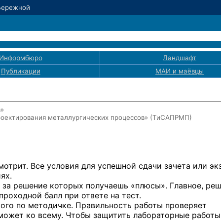
 Бережной
Информбюро
Ландшафт
Публикации
МАИ
и маёвцы
в»
роектирования металлургических процессов» (ТиСАПРМП)
мотрит. Все условия для успешной сдачи зачета или эк
ях.
, за решение которых получаешь «плюсы». Главное, реш
 проходной балл при ответе на тест.
рого по методичке. Правильность работы проверяет
может ко всему. Чтобы защитить лабораторные работы