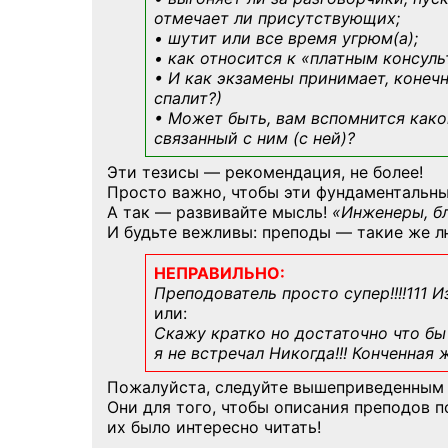
отмечает ли присутствующих;
• шутит или все время угрюм(а);
• как относится к «платным консул
• И как экзамены принимает, конечн
спалит?)
• Может быть, вам вспомнится
како
связанный с ним (с ней)?
Эти тезисы — рекомендация, не более!
Просто важно, чтобы эти фундаментальны
А так — развивайте мысль!
«Инженеры, б
И будьте вежливы: преподы — такие же л
НЕПРАВИЛЬНО:
Преподователь просто супер!!!!111 И
или:
Скажу кратко но достаточно что бы 
я не встречал Никогда!!! Конченная
Пожалуйста, следуйте вышеприведенным
Они для того, чтобы описания преподов 
их было интересно читать!