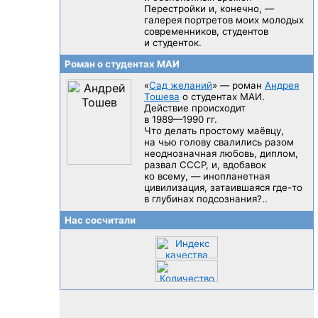
Перестройки и, конечно, —
галерея портретов моих молодых
современников, студентов
и студенток.
Роман о студентах МАИ
«
Сад желаний
» — роман
Андрея
Тошева
о студентах МАИ.
Действие происходит
в 1989—1990 гг.
Что делать простому маёвцу,
на чью голову свалились разом
неоднозначная любовь, диплом,
развал CCCP, и, вдобавок
ко всему, — инопланетная
цивилизация, затаившаяся
где-то
в глубинах подсознания?..
Нас сосчитали