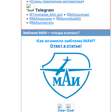
• «
Очень прикладная математика
»
Telegram
•
@Timetable_MAI_bot
•
@MAIslushaet
•
@MAIpassage
•
@MemetikaMAI
•
@MAIuniversity
Эмблема МАИ — откуда взялась?
Как возникла эмблема МАИ?
Ответ в статье!