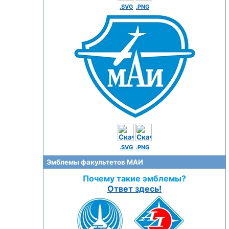
.SVG
.PNG
.SVG
.PNG
Эмблемы факультетов МАИ
Почему такие эмблемы?
Ответ здесь!