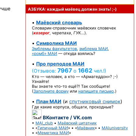
лучше
АЗБУКА: каждый маёвец должен
знать! ;-)
•
Маёвский словарь
Словарик-справочник
маёвских словечек
(
козерог
,
черепаха
,
ГУК…
).
•
Символика МАИ
Эмблемы факультетов
,
эмблема МАИ
,
«ромб» МАИ
— откуда взялись?
•
Про преподов МАИ
7967
1662
(Отзывов:
о
чел.!)
Кто —
человек,
а кто —
«Армагеддон»? ;-)
Узнайте!
Вы знаете
что-то
ещё?!
Так сообщите!
(
Заполните форму
или
напишите письмо
.)
•
План МАИ
(и
спутниковый снимок
)
Где какие корпуса, общаги, проходные?
ВКонтакте / VK.com
•
MAI_club
•
Маёвский цитатник
• «
Типичный МАИ
» • «
Маёвник
» •
MAIuniversity
• «
Меметика МАИ
»