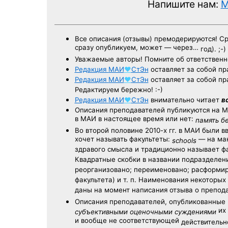
Напишите нам:
M
Все описания (отзывы) премодерируются! С
сразу опубликуем, может — через…
год). ;-)
Уважаемые авторы! Помните об ответственн
Редакция
МАИ
♥
СтЭн
оставляет за собой пр
Редакция
МАИ
♥
СтЭн
оставляет за собой пр
Редактируем бережно! :-)
Редакция
МАИ
♥
СтЭн
внимательно читает
в
Описания преподавателей публикуются на
М
в МАИ в настоящее время или нет:
память б
Во второй половине
2010-х гг.
в МАИ были в
хочет называть факультеты:
— на ман
schools
здравого смысла и традиционно называет 
Квадратные скобки в названии подразделени
реорганизовано; переименовано; расформир
факультета) и т. п. Наименования некоторы
даны на момент написания отзыва о препод
Описания преподавателей, опубликованные
их 
субъективными оценочными суждениями
и вообще не соответствующей
действительно