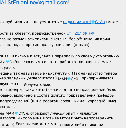
AI.StEn.online@gmail.com
!
рок публикации — на усмотрение
редакции
МАИ
♥
СтЭн
(может,
ости за клевету, предусмотренной
ст. 128.1
УК РФ
!
аво не размещать описание (отзыв) без объяснения причин.
аво на редакторскую правку описания (отзыва).
се
ваши письма и вступает в переписку по своему усмотрению.
АИ
♥
СтЭн
независимо от того, работают ли описываемые
есценна.
ведены так называемые
«институты».
(Так начальство теперь
ер западных университетов.)
придерживается
МАИ
♥
СтЭн
факультеты —
факультетами.
я (кафедры, факультета) означают, что подразделение было:
овано; включено в состав другого подразделения (кафедры,
х подразделений (ныне реорганизованных или упразднённых)
авателе.
на
МАИ
♥
СтЭн
, отражают
личный
опыт
и являются
авторов. Информация в отзыве может быть непроверенной
Если вы считаете, что
сти. ;-)
в каком-либо описании