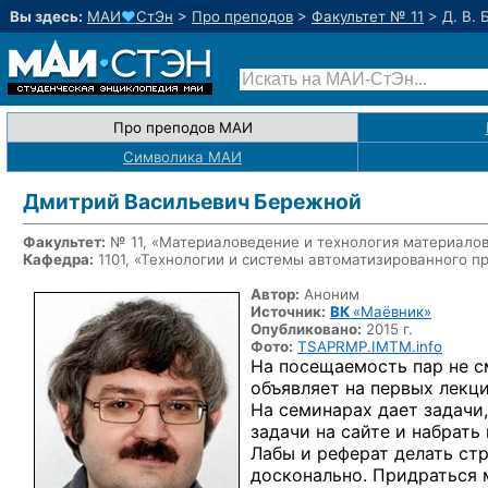
Вы здесь:
МАИ
♥
СтЭн
>
Про преподов
>
Факультет № 11
>
Д. В.
Про преподов МАИ
Символика МАИ
Дмитрий Васильевич Бережной
Факультет:
№ 11, «Материаловедение и технология материало
Кафедра:
1101,
«Технологии и системы автоматизированного п
Автор:
Аноним
Источник:
ВК
«Маёвник»
Опубликовано:
2015 г.
Фото:
TSAPRMP.IMTM.info
На посещаемость пар не с
объявляет на первых лекци
На семинарах дает задачи
задачи на сайте и набрать
Лабы и реферат делать ст
досконально. Придраться 