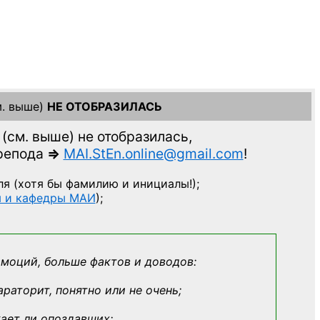
. выше)
НЕ ОТОБРАЗИЛАСЬ
(см. выше)
не отобразилась,
препода
=>
MAI.StEn.online@gmail.com
!
ля
(хотя бы фамилию и инициалы!);
ы и кафедры МАИ
);
эмоций, больше фактов и доводов:
араторит, понятно или не очень;
кает ли опоздавших;