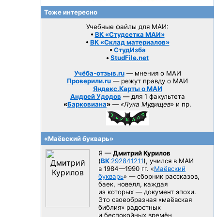
Тоже интересно
Учебные файлы для МАИ:
•
ВК «Студсетка МАИ»
•
ВК «Склад материалов»
•
СтудИзба
•
StudFile.net
Учёба-отзыв.ru
— мнения о МАИ
Проверили.ru
— режут правду о МАИ
Яндекс.Карты о МАИ
Андрей Удодов
— для 1 факультета
«
Барковиана
»
—
«Лука Мудищев»
и пр.
«Маёвский букварь»
Я —
Дмитрий Курилов
(
ВК
292841211
), учился в МАИ
в 1984—1990 гг.
«
Маёвский
букварь
» — сборник рассказов,
баек, новелл, каждая
из которых — документ эпохи.
Это своеобразная «маёвская
библия» радостных
и беспокойных времён