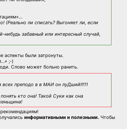
ьтациям»
…
о! (Реально ли списать? Выгоняет ли, если
й-нибудь
забавный или интересный случай,
е аспекты были затронуты.
л…»
;-)
юди. Слово может больно ранить.
з всех преподо в в МАИ он луДший!!!11
понять кто она! Такой Суки как она
женьщина!
 рекомендациям!
получались
информативными и полезными.
Чтобы