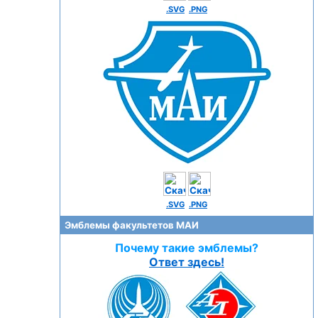
.SVG
.PNG
.SVG
.PNG
Эмблемы факультетов МАИ
Почему такие эмблемы?
Ответ здесь!