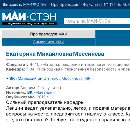
Вы здесь:
МАИ
♥
СтЭн
>
Про преподов
>
Факультет № 11
>
Е. М.
Про преподов МАИ
Символика МАИ
Екатерина Михайловна Мессинева
Факультет:
№ 11, «Материаловедение и технология материало
Кафедра:
1104,
«Природная и техногенная безопасность и упр
•
ВК
«Маёвский цитатник»
:
#Мессинева_MP
Автор:
Аноним (1 факультет)
Источник:
ВК
«Маёвник»
Опубликовано:
2015 г.
Сильный преподаватель кафедры.
Лекции ведет увлекательно, легко, и подача матери
вопросы на месте, предпочитает тишину в классе. 
(те, кто болтают)? Требует от студентов правильно 