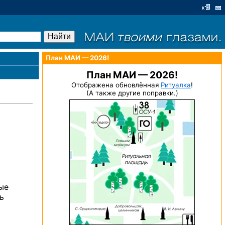
План МАИ — 2026!
План МАИ — 2026!
Отображена обновлённая
Ритуалка
!
(А также другие поправки.)
ые
ь