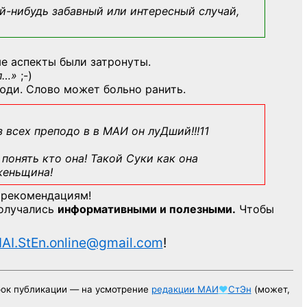
й-нибудь
забавный или интересный случай,
е аспекты были затронуты.
л…»
;-)
юди. Слово может больно ранить.
з всех преподо в в МАИ он луДший!!!11
понять кто она! Такой Суки как она
женьщина!
 рекомендациям!
получались
информативными и полезными.
Чтобы
AI.StEn.online@gmail.com
!
рок публикации — на усмотрение
редакции
МАИ
♥
СтЭн
(может,