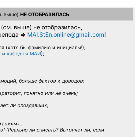
. выше)
НЕ ОТОБРАЗИЛАСЬ
(см. выше)
не отобразилась,
препода
=>
MAI.StEn.online@gmail.com
!
ля
(хотя бы фамилию и инициалы!);
ы и кафедры МАИ
);
эмоций, больше фактов и доводов:
араторит, понятно или не очень;
кает ли опоздавших;
ьтациям»
…
о! (Реально ли списать? Выгоняет ли, если