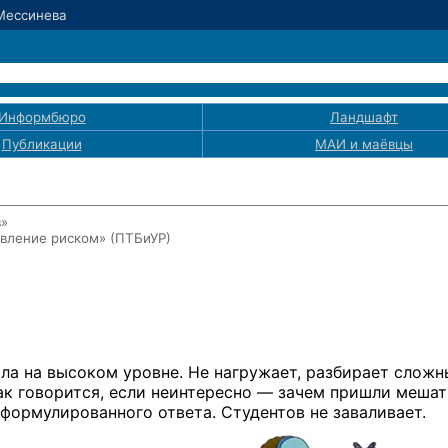
 Мессинева
Информбюро
Ландшафт
Публикации
МАИ
и маёвцы
в»
авление риском» (ПТБиУР)
ала на высоком уровне. Не нагружает, разбирает сложн
Как говорится, если неинтересно — зачем пришли мешат
сформулированного ответа. Студентов не заваливает.