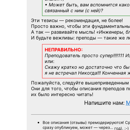
• Может быть, вам вспомнится
како
связанный с ним (с ней)?
Эти тезисы — рекомендация, не более!
Просто важно, чтобы эти фундаментальны
А так — развивайте мысль!
«Инженеры, б
И будьте вежливы: преподы — такие же л
НЕПРАВИЛЬНО:
Преподователь просто супер!!!!111 И
или:
Скажу кратко но достаточно что бы 
я не встречал Никогда!!! Конченная
Пожалуйста, следуйте вышеприведенным
Они для того, чтобы описания преподов 
их было интересно читать!
Напишите нам:
M
Все описания (отзывы) премодерируются! С
сразу опубликуем, может — через…
год). ;-)