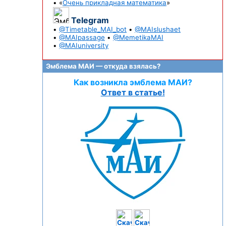
• «
Очень прикладная математика
»
Telegram
•
@Timetable_MAI_bot
•
@MAIslushaet
•
@MAIpassage
•
@MemetikaMAI
•
@MAIuniversity
Эмблема МАИ — откуда взялась?
Как возникла эмблема МАИ?
Ответ в статье!