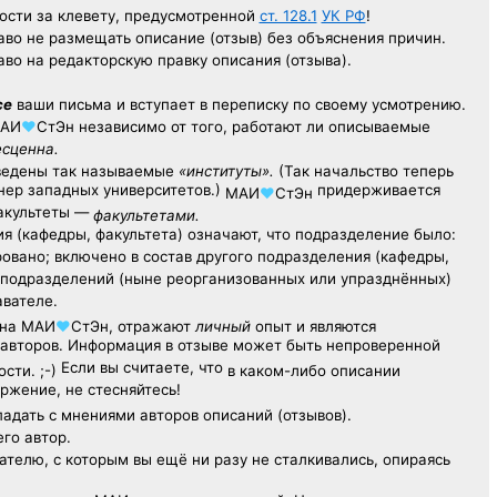
ости за клевету, предусмотренной
ст. 128.1
УК РФ
!
аво не размещать описание (отзыв) без объяснения причин.
аво на редакторскую правку описания (отзыва).
се
ваши письма и вступает в переписку по своему усмотрению.
АИ
♥
СтЭн
независимо от того, работают ли описываемые
есценна.
ведены так называемые
«институты».
(Так начальство теперь
ер западных университетов.)
придерживается
МАИ
♥
СтЭн
факультеты —
факультетами.
я (кафедры, факультета) означают, что подразделение было:
овано; включено в состав другого подразделения (кафедры,
х подразделений (ныне реорганизованных или упразднённых)
авателе.
на
МАИ
♥
СтЭн
, отражают
личный
опыт
и являются
авторов. Информация в отзыве может быть непроверенной
Если вы считаете, что
сти. ;-)
в каком-либо описании
ржение, не стесняйтесь!
адать с мнениями авторов описаний (отзывов).
его автор.
ателю,
с которым
вы ещё
ни разу
не сталкивались,
опираясь