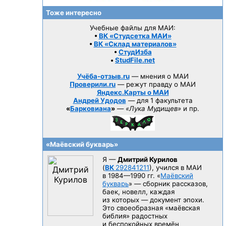
Тоже интересно
Учебные файлы для МАИ:
•
ВК «Студсетка МАИ»
•
ВК «Склад материалов»
•
СтудИзба
•
StudFile.net
Учёба-отзыв.ru
— мнения о МАИ
Проверили.ru
— режут правду о МАИ
Яндекс.Карты о МАИ
Андрей Удодов
— для 1 факультета
«
Барковиана
»
—
«Лука Мудищев»
и пр.
«Маёвский букварь»
Я —
Дмитрий Курилов
(
ВК
292841211
), учился в МАИ
в 1984—1990 гг.
«
Маёвский
букварь
» — сборник рассказов,
баек, новелл, каждая
из которых — документ эпохи.
Это своеобразная «маёвская
библия» радостных
и беспокойных времён