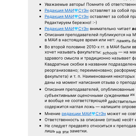
Уважаемые авторы! Помните об ответственн
Редакция
МАИ
♥
СтЭн
оставляет за собой пр
Редакция
МАИ
♥
СтЭн
оставляет за собой пр
Редактируем бережно! :-)
Редакция
МАИ
♥
СтЭн
внимательно читает
в
Описания преподавателей публикуются на
М
в МАИ в настоящее время или нет:
память б
Во второй половине
2010-х гг.
в МАИ были в
хочет называть факультеты:
— на ман
schools
здравого смысла и традиционно называет 
Квадратные скобки в названии подразделени
реорганизовано; переименовано; расформир
факультета) и т. п. Наименования некоторы
даны на момент написания отзыва о препод
Описания преподавателей, опубликованные
их 
субъективными оценочными суждениями
и вообще не соответствующей
действительно
содержится наглая ложь — напишите опрове
Мнение
редакции
МАИ
♥
СтЭн
может не совп
Ответственность
за описание
(отзыв) несёт 
Не следует
предвзято относиться
к преподав
лишь
заметки.
на эти