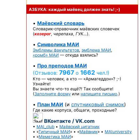
АЗБУКА: каждый маёвец должен
знать! ;-)
•
Маёвский словарь
Словарик-справочник
маёвских словечек
(
козерог
,
черепаха
,
ГУК…
).
•
Символика МАИ
Эмблемы факультетов
,
эмблема МАИ
,
«ромб» МАИ
— откуда взялись?
•
Про преподов МАИ
7967
1662
(Отзывов:
о
чел.!)
Кто —
человек,
а кто —
«Армагеддон»? ;-)
Узнайте!
Вы знаете
что-то
ещё?!
Так сообщите!
(
Заполните форму
или
напишите письмо
.)
•
План МАИ
(и
спутниковый снимок
)
Где какие корпуса, общаги, проходные?
ВКонтакте / VK.com
•
MAI_club
•
Маёвский цитатник
• «
Типичный МАИ
» • «
Маёвник
» •
MAIuniversity
• «
Меметика МАИ
»