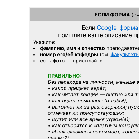
ЕСЛИ ФОРМА
(см
Если
Google-форма
пришлите ваше описание 
Укажите:
фамилию, имя и отчество
преподавате
номер его/её кафедры
(см.
факультет
есть фото — присылайте!
ПРАВИЛЬНО:
Без перехода на личности; меньше 
• какой предмет ведёт;
• как читает лекции — внятно или т
• как ведёт семинары (и лабы!);
• выгоняет ли за разговорчики; пус
отмечает ли присутствующих;
• шутит или все время угрюм(а);
• как относится к «платным консул
• И как экзамены принимает, конечн
спалит?)