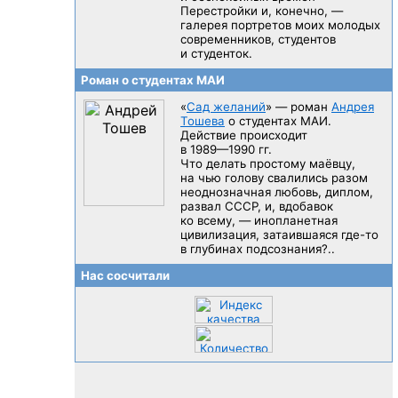
Перестройки и, конечно, —
галерея портретов моих молодых
современников, студентов
и студенток.
Роман о студентах МАИ
«
Сад желаний
» — роман
Андрея
Тошева
о студентах МАИ.
Действие происходит
в 1989—1990 гг.
Что делать простому маёвцу,
на чью голову свалились разом
неоднозначная любовь, диплом,
развал CCCP, и, вдобавок
ко всему, — инопланетная
цивилизация, затаившаяся
где-то
в глубинах подсознания?..
Нас сосчитали