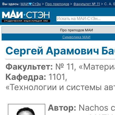
Вы здесь:
МАИ
♥
СтЭн
>
Про преподов
>
Факультет № 11
>
С. А.
Про преподов МАИ
Символика МАИ
Сергей Арамович Б
Факультет:
№ 11, «Матери
Кафедра:
1101,
«Технологии и системы а
Автор:
Nachos с