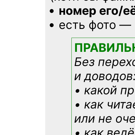
номер его/е
есть фото —
ПРАВИЛЬ
Без перех
и доводов
• какой п
• как чит
или не оче
• как ведё