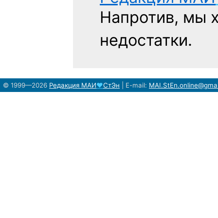
Напротив, мы 
недостатки.
© 1999—2026
Редакция
МАИ
♥
СтЭн
|
E-mail:
MAI.StEn.online@gma