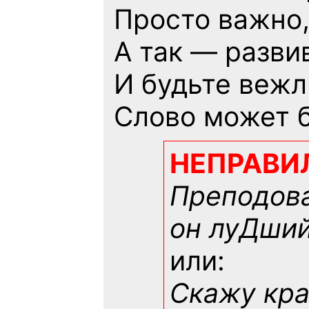
Просто важно,
А так — разви
И будьте вежл
Слово может б
НЕПРАВИ
Преподова
он луДший!
или:
Скажу кра