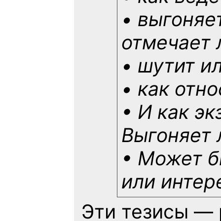
• выгоняе
отмечает 
• шутит и
• как отн
• И как э
Выгоняет 
• Может б
или интер
Эти тезисы — 