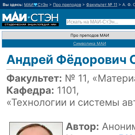
Вы здесь:
МАИ
♥
СтЭн
>
Про преподов
>
Факультет № 11
>
А. Ф.
Про преподов МАИ
Символика МАИ
Андрей Фёдорович 
Факультет:
№ 11, «Матери
Кафедра:
1101,
«Технологии и системы а
Автор:
Аноним