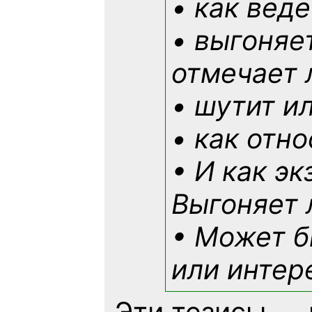
• как ведё
• выгоняе
отмечает 
• шутит и
• как отн
• И как э
Выгоняет 
• Может б
или интер
Эти тезисы — 