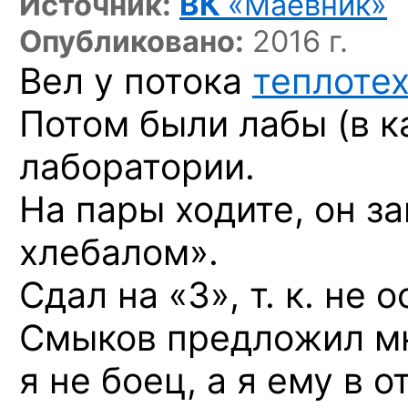
Источник:
ВК
«Маёвник»
Опубликовано:
2016 г.
Вел у потока
теплоте
Потом были лабы (
в к
лаборатории.
На пары ходите, он з
хлебалом».
Сдал на «3», т. к. не
Смыков предложил мне
я не боец, а я ему в