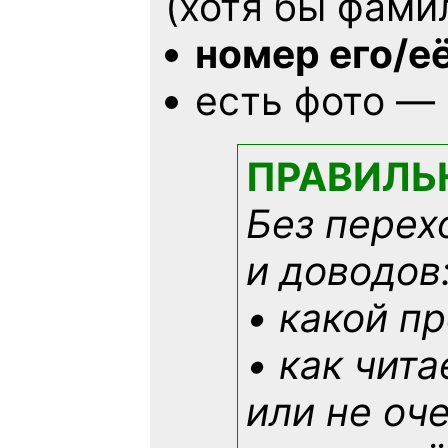
(хотя бы фами
номер его/е
есть фото —
ПРАВИЛЬ
Без перех
и доводов
• какой п
• как чит
или не оче