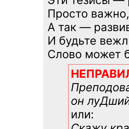
Просто важно,
А так — разви
И будьте вежл
Слово может б
НЕПРАВИ
Преподова
он луДший!
или:
Скажу кра