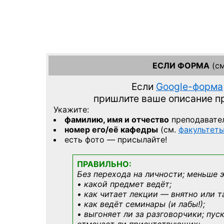
ЕСЛИ ФОРМА
(см
Если
Google-форма
пришлите ваше описание 
Укажите:
фамилию, имя и отчество
преподавате
номер его/её кафедры
(см.
факультет
есть фото — присылайте!
ПРАВИЛЬНО:
Без перехода на личности; меньше 
• какой предмет ведёт;
• как читает лекции — внятно или т
• как ведёт семинары (и лабы!);
• выгоняет ли за разговорчики; пус