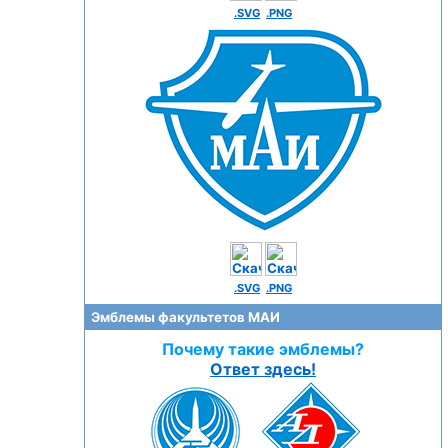
.SVG
.PNG
.SVG
.PNG
Эмблемы факультетов МАИ
Почему такие эмблемы?
Ответ здесь!