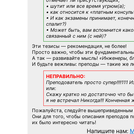
отмечает ли присутствующих;
• шутит или все время угрюм(а);
• как относится к «платным консул
• И как экзамены принимает, конечн
спалит?)
• Может быть, вам вспомнится
како
связанный с ним (с ней)?
Эти тезисы — рекомендация, не более!
Просто важно, чтобы эти фундаментальны
А так — развивайте мысль!
«Инженеры, б
И будьте вежливы: преподы — такие же л
НЕПРАВИЛЬНО:
Преподователь просто супер!!!!111 И
или:
Скажу кратко но достаточно что бы 
я не встречал Никогда!!! Конченная
Пожалуйста, следуйте вышеприведенным
Они для того, чтобы описания преподов 
их было интересно читать!
Напишите нам:
M