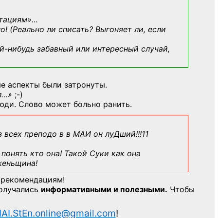
ьтациям»
…
о! (Реально ли списать? Выгоняет ли, если
й-нибудь
забавный или интересный случай,
е аспекты были затронуты.
л…»
;-)
юди. Слово может больно ранить.
з всех преподо в в МАИ он луДший!!!11
понять кто она! Такой Суки как она
женьщина!
 рекомендациям!
получались
информативными и полезными.
Чтобы
AI.StEn.online@gmail.com
!