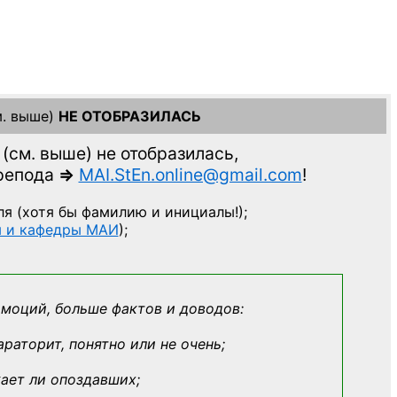
. выше)
НЕ ОТОБРАЗИЛАСЬ
(см. выше)
не отобразилась,
препода
=>
MAI.StEn.online@gmail.com
!
ля
(хотя бы фамилию и инициалы!);
ы и кафедры МАИ
);
эмоций, больше фактов и доводов:
араторит, понятно или не очень;
кает ли опоздавших;