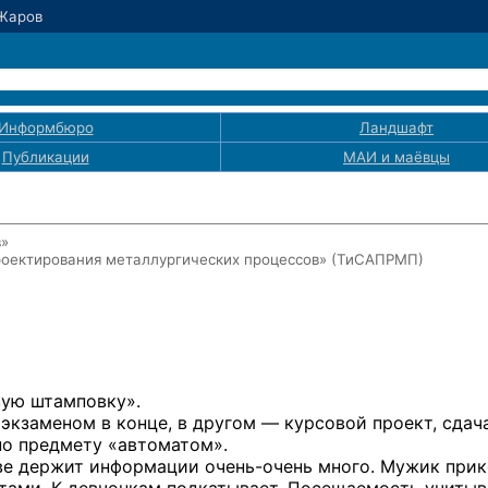
 Жаров
Информбюро
Ландшафт
Публикации
МАИ
и маёвцы
в»
роектирования металлургических процессов» (ТиСАПРМП)
вую штамповку».
экзаменом в конце, в другом — курсовой проект, сдач
по предмету «автоматом».
ове держит информации
очень-очень
много. Мужик прик