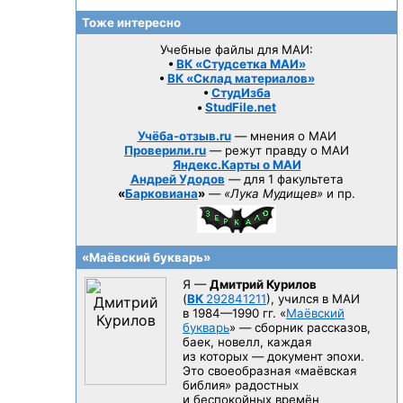
Тоже интересно
Учебные файлы для МАИ:
•
ВК «Студсетка МАИ»
•
ВК «Склад материалов»
•
СтудИзба
•
StudFile.net
Учёба-отзыв.ru
— мнения о МАИ
Проверили.ru
— режут правду о МАИ
Яндекс.Карты о МАИ
Андрей Удодов
— для 1 факультета
«
Барковиана
»
—
«Лука Мудищев»
и пр.
«Маёвский букварь»
Я —
Дмитрий Курилов
(
ВК
292841211
), учился в МАИ
в 1984—1990 гг.
«
Маёвский
букварь
» — сборник рассказов,
баек, новелл, каждая
из которых — документ эпохи.
Это своеобразная «маёвская
библия» радостных
и беспокойных времён