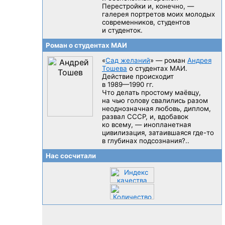
Перестройки и, конечно, —
галерея портретов моих молодых
современников, студентов
и студенток.
Роман о студентах МАИ
«
Сад желаний
» — роман
Андрея
Тошева
о студентах МАИ.
Действие происходит
в 1989—1990 гг.
Что делать простому маёвцу,
на чью голову свалились разом
неоднозначная любовь, диплом,
развал CCCP, и, вдобавок
ко всему, — инопланетная
цивилизация, затаившаяся
где-то
в глубинах подсознания?..
Нас сосчитали