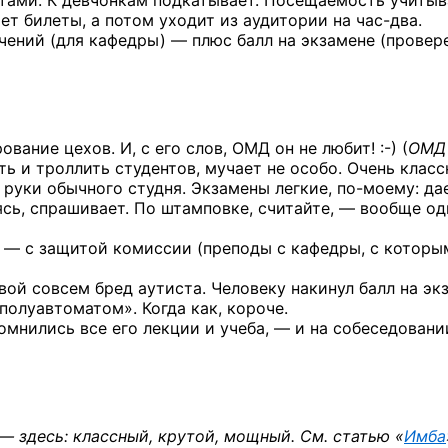
нтами. К девчонкам подкатывает. Посещаемость учитыв
ает билеты, а потом уходит из аудитории
на час-два.
чений (для кафедры) — плюс балл на экзамене (провер
ование цехов. И, с его слов, ОМД
он не любит! :-)
(
ОМД
ь и троллить студентов, мучает не особо. Очень класс
руки обычного студня. Экзамены легкие,
по-моему:
да
ясь, спрашивает. По штамповке, считайте, — вообще од
 — с защитой комиссии (преподы с кафедры, с которы
вой совсем бред аутиста. Человеку накинул балл на эк
«полуавтоматом». Когда как, короче.
помнились все его лекции и учеба, — и на собеседовани
— здесь: классный, крутой, мощный. См. статью «
Имба