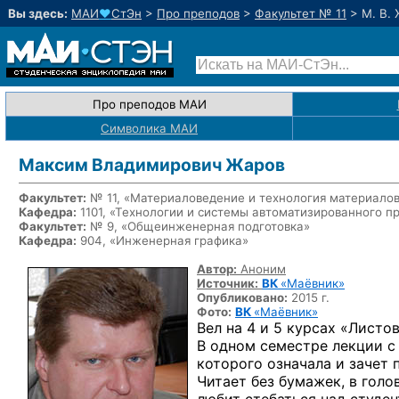
Вы здесь:
МАИ
♥
СтЭн
>
Про преподов
>
Факультет № 11
>
М. В.
Про преподов МАИ
Символика МАИ
Максим Владимирович Жаров
Факультет:
№ 11, «Материаловедение и технология материало
Кафедра:
1101,
«Технологии и системы автоматизированного п
Факультет:
№ 9, «Общеинженерная подготовка»
Кафедра:
904, «Инженерная графика»
Автор:
Аноним
Источник:
ВК
«Маёвник»
Опубликовано:
2015 г.
Фото:
ВК
«Маёвник»
Вел на 4 и 5 курсах «Листо
В одном семестре лекции с 
которого означала и зачет 
Читает без бумажек, в гол