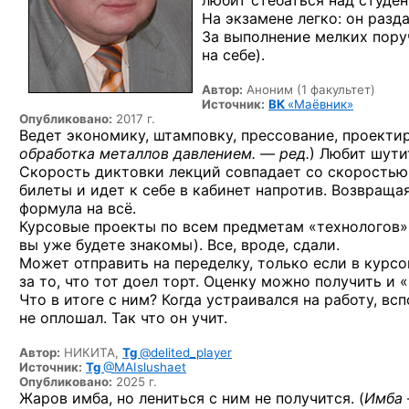
любит стебаться над студе
На экзамене легко: он разд
За выполнение мелких пору
на себе).
Автор:
Аноним (1 факультет)
Источник:
ВК
«Маёвник»
Опубликовано:
2017 г.
Ведет экономику, штамповку, прессование, проектир
обработка металлов
давлением. — ред.
)
Любит шутит
Скорость диктовки лекций совпадает со скоростью 
билеты и идет к себе в кабинет напротив. Возвраща
формула на всё.
Курсовые проекты по всем предметам «технологов»
вы уже будете знакомы). Все, вроде, сдали.
Может отправить на переделку, только если в курсо
за то, что тот доел торт. Оценку можно получить и 
Что в итоге с ним? Когда устраивался на работу, вс
не оплошал. Так что он учит.
Автор:
НИКИТА,
Tg
@delited_player
Источник:
Tg
@MAIslushaet
Опубликовано:
2025 г.
Жаров имба, но лениться с ним не получится. (
Имба 