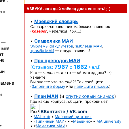
ает.
АЗБУКА: каждый маёвец должен
знать! ;-)
ено
•
Маёвский словарь
Словарик-справочник
маёвских словечек
(
козерог
,
черепаха
,
ГУК…
).
•
Символика МАИ
 —
Эмблемы факультетов
,
эмблема МАИ
,
ный!
«ромб» МАИ
— откуда взялись?
ет
на
•
Про преподов МАИ
7967
1662
(Отзывов:
о
чел.!)
ми
Кто —
человек,
а кто —
«Армагеддон»? ;-)
Узнайте!
Вы знаете
что-то
ещё?!
Так сообщите!
замене
(
Заполните форму
или
напишите письмо
.)
и
•
План МАИ
(и
спутниковый снимок
)
Где какие корпуса, общаги, проходные?
ВКонтакте / VK.com
•
MAI_club
•
Маёвский цитатник
• «
Типичный МАИ
» • «
Маёвник
» •
MAIuniversity
»
• «
Меметика МАИ
»