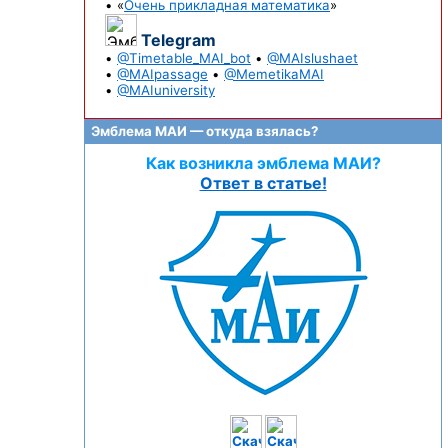
• «
Очень прикладная математика
»
Telegram
•
@Timetable_MAI_bot
•
@MAIslushaet
•
@MAIpassage
•
@MemetikaMAI
•
@MAIuniversity
Эмблема МАИ — откуда взялась?
Как возникла эмблема МАИ?
Ответ в статье!