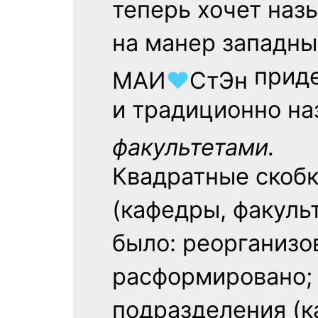
теперь хочет наз
на манер западны
приде
МАИ
♥
СтЭн
и традиционно на
факультетами.
Квадратные скобк
(кафедры, факуль
было: реорганизо
расформировано; 
подразделения (ка