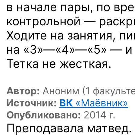
в начале пары, по вр
контрольной — раскры
Ходите на занятия, п
на «3»—«4»—«5» —
и 
Тетка не жесткая.
Автор:
Аноним (1 факульте
Источник:
ВК
«Маёвник»
Опубликовано:
2014 г.
Преподавала матвед.