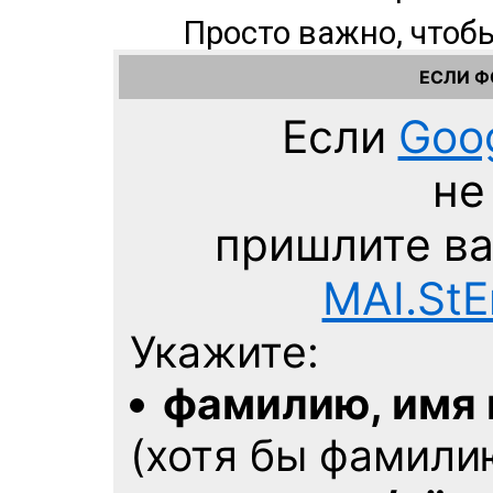
ЕСЛИ 
Если
Goo
не
пришлите в
MAI.StE
Укажите:
фамилию, имя 
(хотя бы фамили