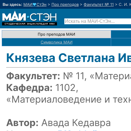
Вы здесь:
МАИ
♥
СтЭн
>
Про преподов
>
Факультет № 11
>
С. И. 
Про преподов МАИ
Символика МАИ
Князева Светлана И
Факультет:
№ 11, «Матери
Кафедра:
1102,
«Материаловедение и тех
Автор:
Авада Кедавра