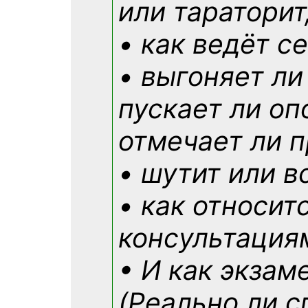
или тараторит
• как ведёт с
• выгоняет ли
пускает ли оп
отмечает ли 
• шутит или в
• как относит
консультация
• И как экзам
(Реально ли с