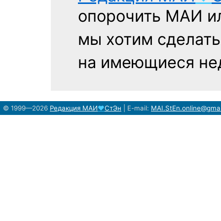
опорочить МАИ ил
мы хотим сделать
на имеющиеся нед
© 1999—2026
Редакция
МАИ
♥
СтЭн
|
E-mail:
MAI.StEn.online@gma