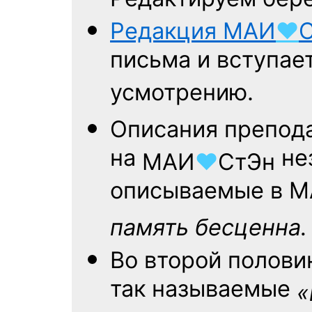
Редакция
МАИ
♥
письма и вступае
усмотрению.
Описания препод
на
нез
МАИ
♥
СтЭн
описываемые в МА
память бесценна.
Во второй полов
так называемые
«