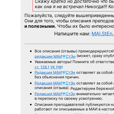
Скажу кратко но достаточно что бы
как она я не встречал Никогда!!! 
Пожалуйста, следуйте вышеприведенн
Они для того, чтобы описания преподо
и полезными.
Чтобы их было интересно
Напишите нам:
MAI.StEn
Все описания (отзывы) премодерируются!
(может, сразу опуб
редакции
МАИ
♥
СтЭн
Уважаемые авторы! Помните об ответстве
ст. 128.1
УК РФ
!
Редакция
МАИ
♥
СтЭн
оставляет за собой 
без объяснения причин.
Редакция
МАИ
♥
СтЭн
оставляет за собой 
описания (отзыва).
Редактируем бережно! 
Редакция
МАИ
♥
СтЭн
внимательно читае
в переписку по своему усмотрению.
Описания преподавателей публикуются н
работают ли описываемые в МАИ в насто