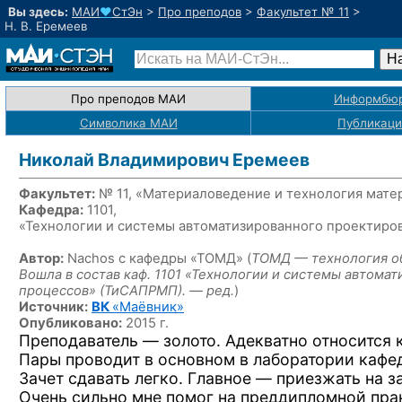
Вы здесь:
МАИ
♥
СтЭн
>
Про преподов
>
Факультет № 11
>
Н. В. Еремеев
Про преподов МАИ
Информбю
Символика МАИ
Публикаци
Николай Владимирович Еремеев
Факультет:
№ 11, «Материаловедение и технология мате
Кафедра:
1101,
«Технологии и системы автоматизированного проектиро
Автор:
Nachos с кафедры «ТОМД» (
ТОМД — технология о
Вошла в состав каф. 1101 «Технологии и системы автом
процессов»
(ТиСАПРМП). — ред.
)
Источник:
ВК
«Маёвник»
Опубликовано:
2015 г.
Преподаватель — золото. Адекватно относится к
Пары проводит в основном в лаборатории кафе
Зачет сдавать легко. Главное — приезжать на з
Очень сильно мне помог на преддипломной прак