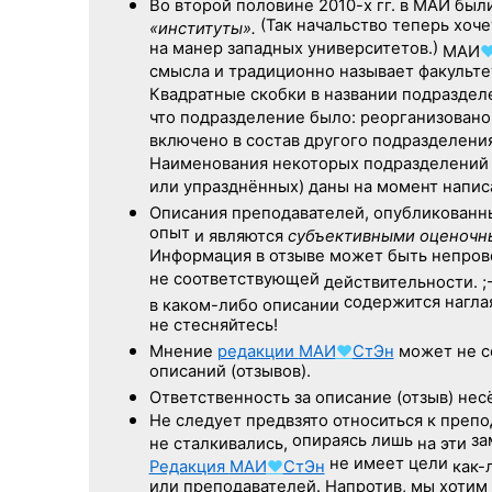
Во второй половине
2010-х гг.
в МАИ были
(Так начальство теперь хоче
«институты».
на манер западных университетов.)
МАИ
смысла и традиционно называет факульт
Квадратные скобки в названии подразделе
что подразделение было: реорганизовано
включено в состав другого подразделения 
Наименования некоторых подразделений 
или упразднённых) даны на момент напис
Описания преподавателей, опубликован
опыт
и являются
субъективными оценочн
Информация в отзыве может быть непров
не соответствующей
действительности. ;-
содержится нагла
в каком-либо описании
не стесняйтесь!
Мнение
редакции
МАИ
♥
СтЭн
может не с
описаний (отзывов).
Ответственность
за описание
(отзыв) несё
Не следует
предвзято относиться
к препо
опираясь лишь
за
не сталкивались,
на эти
не имеет цели
Редакция
МАИ
♥
СтЭн
как-
или преподавателей. Напротив, мы хотим