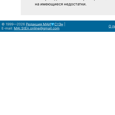
на имеющиеся недостатки.
© 1999—2026
Редакция
МАИ
♥
СтЭн
|
О п
E-mail:
MAI.StEn.online@gmail.com