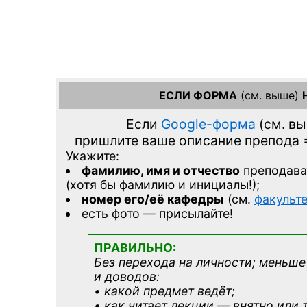
ЕСЛИ ФОРМА
(см. выше)
Если
Google-форма
(см. в
пришлите ваше описание препода
Укажите:
фамилию, имя и отчество
преподава
(хотя бы фамилию и инициалы!);
номер его/её кафедры
(см.
факульт
есть фото — присылайте!
ПРАВИЛЬНО:
Без перехода на личности; меньше
и доводов:
• какой предмет ведёт;
• как читает лекции — внятно или 