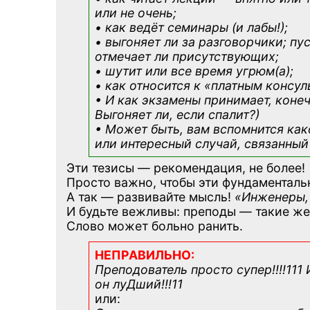
или не очень;
• как ведёт семинары (и лабы!);
• выгоняет ли за разговорчики; пу
отмечает ли присутствующих;
• шутит или все время угрюм(а);
• как относится к «платным консу
• И как экзамены принимает, конеч
Выгоняет ли, если спалит?)
• Может быть, вам вспомнится
как
или интересный случай, связанный 
Эти тезисы — рекомендация, не более!
Просто важно, чтобы эти фундаменталь
А так — развивайте мысль!
«Инженеры,
И будьте вежливы: преподы — такие же
Слово может больно ранить.
НЕПРАВИЛЬНО:
Преподователь просто супер!!!!111
он луДший!!!11
или: