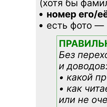
(хотя бы фами
номер его/е
есть фото —
ПРАВИЛЬ
Без перех
и доводов
• какой п
• как чит
или не оче