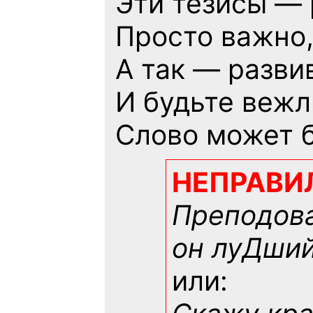
Эти тезисы — 
Просто важно,
А так — разви
И будьте вежл
Слово может б
НЕПРАВИ
Преподова
он луДший!
или: