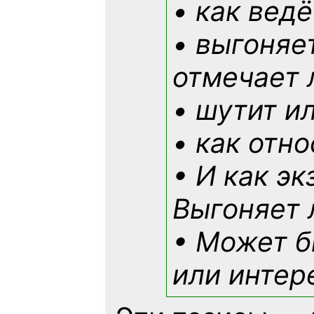
• как ведё
• выгоняе
отмечает 
• шутит и
• как отн
• И как э
Выгоняет 
• Может б
или интер