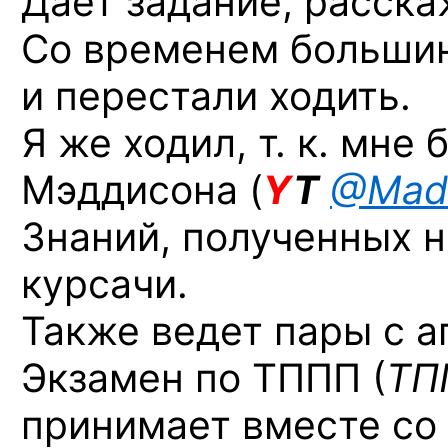
Даёт задание, расскаж
Со временем большинс
и перестали ходить.
Я же ходил, т. к. мне
Мэддисона (
Y
T
@MadH
Знаний, полученных на
курсачи.
Также ведет пары с 
Экзамен по ТППП (
ТП
принимает вместе со