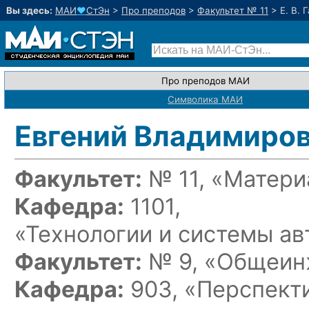
Вы здесь:
МАИ
♥
СтЭн
>
Про преподов
>
Факультет № 11
>
Е. В. 
Про преподов МАИ
Символика МАИ
Евгений Владимиров
Факультет:
№ 11, «Матери
Кафедра:
1101,
«Технологии и системы а
Факультет:
№ 9, «Общеин
Кафедра:
903, «Перспект