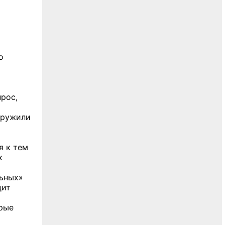
о
рос,
аружили
я к тем
к
льных»
дит
орые