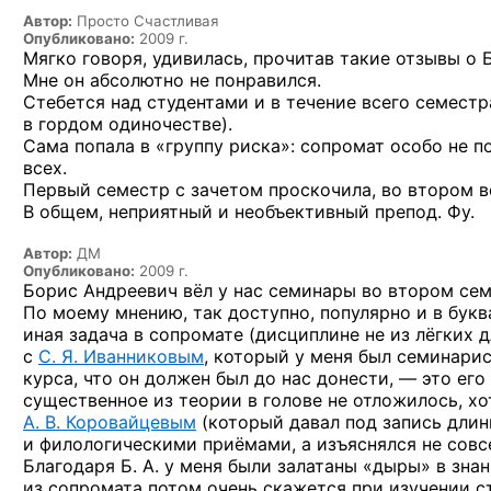
Автор:
Просто Счастливая
Опубликовано:
2009 г.
Мягко говоря, удивилась, прочитав такие отзывы о 
Мне он абсолютно не понравился.
Стебется над студентами и в течение всего семест
в гордом одиночестве).
Сама попала в «группу риска»: сопромат особо не п
всех.
Первый семестр с зачетом проскочила, во втором в
В общем, неприятный и необъективный препод. Фу.
Автор:
ДМ
Опубликовано:
2009 г.
Боpис Андpеевич вёл у нас семинары во втором сем
По моему мнению, так доступно, популярно и в букв
иная задача в сопромате (дисциплине не из лёгких 
с
С. Я. Иванниковым
, который у меня был семинарис
курса, что он должен был до нас донести, — это ег
существенное из теории в голове не отложилось, хо
А. В. Коровайцевым
(который давал под запись дли
и филологическими приёмами, а изъяснялся не совсе
Благодаря Б. А. у меня были залатаны «дыры» в зна
из сопромата потом очень скажется при изучении с