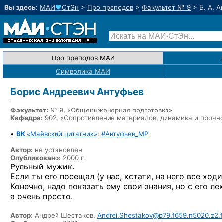
Вы здесь:
МАИ
♥
СтЭн
>
Про преподов
>
Факультет № 9
>
Б. А. 
Про преподов МАИ
Символика МАИ
Боpис Андpеевич Антуфьев
Факультет:
№ 9, «Общеинженерная подготовка»
Кафедра:
902, «Сопротивление материалов, динамика и прочн
•
ВК
«Маёвский цитатник»
:
#Антуфьев_MP
Автор:
не установлен
Опубликовано:
2000 г.
Рульный мужик.
Если ты его посещал (у нас, кстати, на него все хо
Конечно, надо показать ему свои знания, но с его ле
а очень просто.
Автор:
Андрей Шестаков,
Andrei.Shestakov@p79.f659.n5020.z2.f