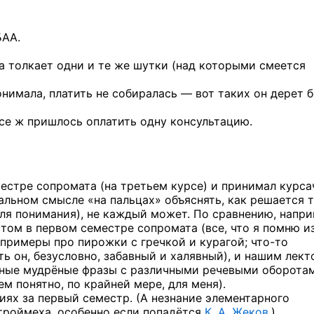
БАА.
ра толкает одни и те же шутки (над которыми смеется
онимала, платить не собиралась — вот таких он дерет 
се ж пришлось оплатить одну консультацию.
естре сопромата (на третьем курсе) и принимал курса
альном смысле «на пальцах» объяснять, как решается т
для понимания), не каждый может. По сравнению, напри
том в первом семестре сопромата (все, что я помню и
о примеры про пирожки с гречкой и курагой;
что-то
ть он, безусловно, забавный и халявный), и нашим лек
нные мудрёные фразы с различными речевыми оборота
м понятно, по крайней мере, для меня).
ниях за первый семестр. (А незнание элементарного
троймеха, особенно если попадётся
К. А. Жеков
.)