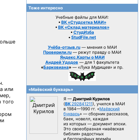
Тоже интересно
Учебные файлы для МАИ:
•
ВК «Студсетка МАИ»
•
ВК «Склад материалов»
•
СтудИзба
•
StudFile.net
больше
Учёба-отзыв.ru
— мнения о МАИ
Проверили.ru
— режут правду о МАИ
Яндекс.Карты о МАИ
Андрей Удодов
— для 1 факультета
«
Барковиана
»
—
«Лука Мудищев»
и пр.
ч.
а или
«Маёвский букварь»
мер,
Я —
Дмитрий Курилов
з того
(
ВК
292841211
), учился в МАИ
в 1984—1990 гг.
«
Маёвский
тором
букварь
» — сборник рассказов,
баек, новелл, каждая
ми
из которых — документ эпохи.
Это своеобразная «маёвская
библия» радостных
и беспокойных времён