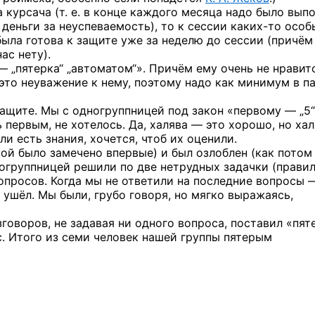
 курсача (т. е. в конце каждого месяца надо было вып
деньги за неуспеваемость), то к сессии
каких-то
особ
ыла готова к защите уже за неделю до сессии (причём
ас нету).
— „пятерка“ „автоматом“». Причём ему очень не нравит
 это неуважение к нему, поэтому надо как минимум в па
защите. Мы с одногруппницей под закон
«первому — „5“
 первым, не хотелось. Да, халява — это хорошо, но ха
ли есть знания, хочется, чтоб их оценили.
ой было замечено впервые) и был озлоблен (как потом
ногруппницей решили по две нетрудных задачки (правил
опросов. Когда мы не ответили на последние вопросы 
ушёл. Мы были, грубо говоря, но мягко выражаясь,
говоров, не задавая ни одного вопроса, поставил «пят
с. Итого из семи человек нашей группы пятерым