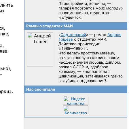
Перестройки и, конечно, —
олнить
галерея портретов моих молодых
ых
современников, студентов
и студенток.
Роман о студентах МАИ
ся,
пке,
«
Сад желаний
» — роман
Андрея
Тошева
о студентах МАИ.
Действие происходит
»,
в 1989—1990 гг.
лява
Что делать простому маёвцу,
на чью голову свалились разом
неоднозначная любовь, диплом,
развал CCCP, и, вдобавок
ьно),
ко всему, — инопланетная
—
цивилизация, затаившаяся
где-то
в глубинах подсознания?..
Нас сосчитали
ерки».