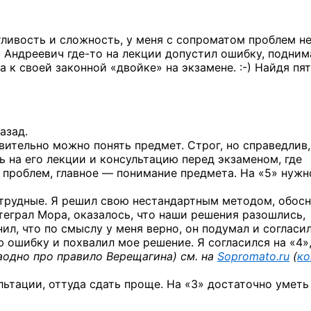
тливость и сложность, у меня с сопроматом проблем не
ис Андреевич
где-то
на лекции допустил ошибку, подни
ла к своей законной «двойке»
на экзамене. :-)
Найдя пят
азад.
твительно можно понять предмет. Строг, но справедлив,
ть на его лекции и консультацию перед экзаменом, где
ез проблем, главное — понимание предмета. На «5» нужн
нетрудные. Я решил свою нестандартным методом, обос
теграл Мора, оказалось, что наши решения разошлись,
ил, что по смыслу у меня верно, он подумал и согласи
 ошибку и похвалил мое решение. Я согласился на «4»
аодно про правило Верещагина) см. на
Sopromato.ru
(
ко
ьтации, оттуда сдать проще. На «3» достаточно уметь