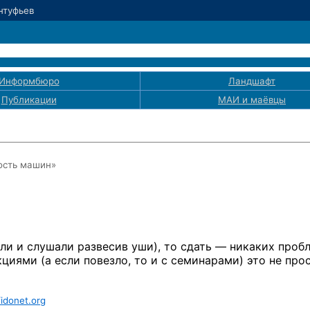
Антуфьев
Информбюро
Ландшафт
Публикации
МАИ
и маёвцы
ость машин»
дили и слушали развесив уши), то сдать — никаких проб
кциями (а если повезло, то и с семинарами) это не прос
idonet.org