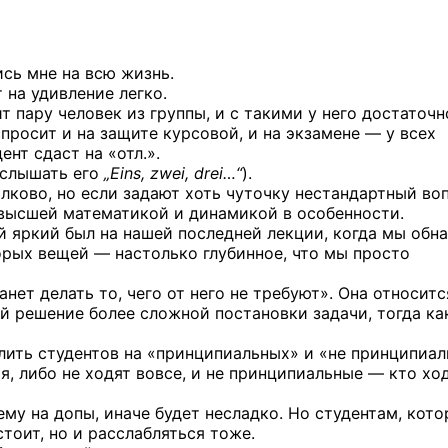
сь мне на всю жизнь.
 на удивление легко.
т пару человек из группы, и с такими у него достаточн
спросит и на защите курсовой, и на экзамене — у всех
ент сдаст на «отл.».
услышать его
„Eins, zwei, drei…“
).
лково, но если задают хоть чуточку нестандартный воп
 высшей математикой и динамикой в особенности.
й яркий был на нашей последней лекции, когда мы обн
орых вещей — настолько глубинное, что мы просто
нет делать то, чего от него не требуют». Она относитс
ой решение более сложной постановки задачи, тогда ка
лить студентов на «принципиальных» и «не принципиа
я, либо не ходят вовсе, и не принципиальные — кто хо
ему на допы, иначе будет несладко. Но студентам, кот
тоит, но и расслабляться тоже.