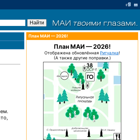
План МАИ — 2026!
План МАИ — 2026!
Отображена обновлённая
Ритуалка
!
(А также другие поправки.)
лем.
то,