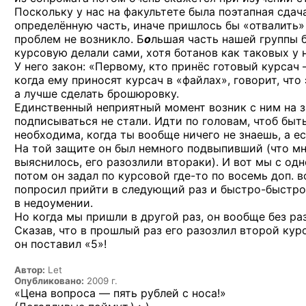
Поскольку у нас на факультете была поэтапная сдача
определённую часть, иначе пришлось бы «отвалить» 
проблем не возникло. Б
о
льшая часть нашей группы б
курсовую делали сами, хотя ботанов как таковых у н
У него закон: «Первому, кто принёс готовый курсач 
когда ему приносят курсач в «файлах», говорит, что
а лучше сделать брошюровку.
Единственный неприятный момент возник с ним на 
подписываться не стали. Идти по головам, чтоб быть
необходима, когда ты вообще ничего не знаешь, а ес
На той защите он был немного подвыпивший (что мн
выяснилось, его разозлили втораки). И вот мы с од
потом он задал по курсовой
где-то
по восемь доп. в
попросил прийти в следующий раз
и быстро-быстро
в недоумении.
Но когда мы пришли в другой раз, он вообще без раз
Сказав, что в прошлый раз его разозлил второй кур
он поставил «5»!
Автор:
Let
Опубликовано:
2009 г.
«Цена вопроса — пять рублей с носа!»