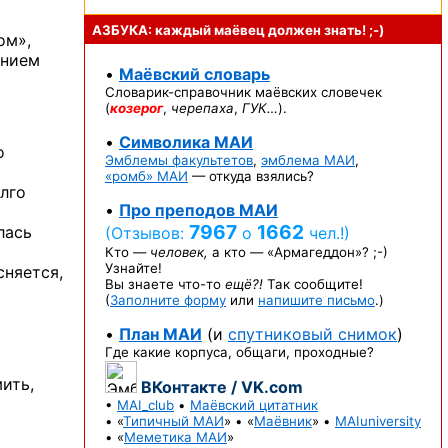
АЗБУКА: каждый маёвец должен
знать! ;-)
ом»,
ением
•
Маёвский словарь
Словарик-справочник
маёвских словечек
(
козерог
,
черепаха
,
ГУК…
).
•
Символика МАИ
о
Эмблемы факультетов
,
эмблема МАИ
,
«ромб» МАИ
— откуда взялись?
олго
•
Про преподов МАИ
7967
1662
лась
(Отзывов:
о
чел.!)
Кто —
человек,
а кто —
«Армагеддон»? ;-)
Узнайте!
сняется,
Вы знаете
что-то
ещё?!
Так сообщите!
(
Заполните форму
или
напишите письмо
.)
•
План МАИ
(и
спутниковый снимок
)
Где какие корпуса, общаги, проходные?
мить,
ВКонтакте / VK.com
•
MAI_club
•
Маёвский цитатник
• «
Типичный МАИ
» • «
Маёвник
» •
MAIuniversity
• «
Меметика МАИ
»