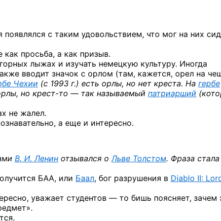
я появлялся с таким удовольствием, что мог на них си
 как просьба, а как призыв.
 горных лыжах и изучать немецкую культуру. Иногда
акже вводит значок с орлом (там, кажется, орел на ч
рбе Чехии
(с 1993 г.) есть орлы, но нет креста. На
гербе
орлы,
но крест-то —
так называемый
патриарший
(кото
ах не жалел.
познавательно, а еще и интересно.
вами
В. И. Ленин
отзывался о
Льве Толстом
. Фраза стала
получится БАА, или
Баал
, бог разрушения в
Diablo II: Lor
ресно, уважает студентов — то бишь поясняет, зачем 
редмет».
тся.