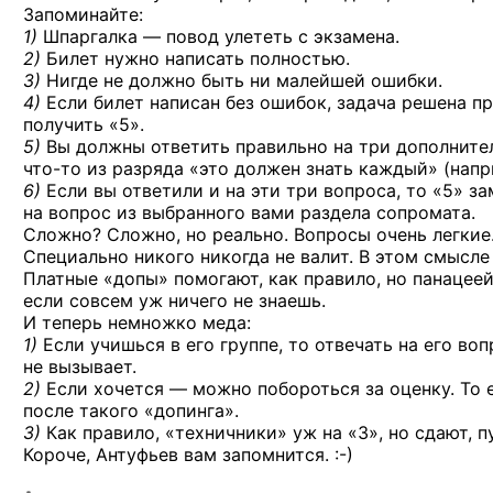
Запоминайте:
1)
Шпаргалка — повод улететь с экзамена.
2)
Билет нужно написать полностью.
3)
Нигде не должно быть ни малейшей ошибки.
4)
Если билет написан без ошибок, задача решена пр
получить «5».
5)
Вы должны ответить правильно на три дополнител
что-то
из разряда «это должен знать каждый» (нап
6)
Если вы ответили и на эти три вопроса, то «5» з
на вопрос из выбранного вами раздела сопромата.
Сложно? Сложно, но реально. Вопросы очень легкие
Специально никого никогда не валит. В этом смысл
Платные «допы» помогают, как правило, но панацеей
если совсем уж ничего не знаешь.
И теперь немножко меда:
1)
Если учишься в его группе, то отвечать на его во
не вызывает.
2)
Если хочется — можно побороться за оценку. То е
после такого «допинга».
3)
Как правило, «техничники» уж на «3», но сдают, п
Короче, Антуфьев вам
запомнится. :-)