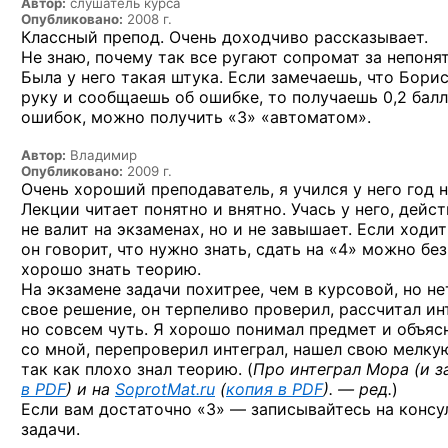
Автор:
слушатель курса
Опубликовано:
2008 г.
Классный препод. Очень доходчиво рассказывает.
Не знаю, почему так все ругают сопромат за непоня
Была у него такая штука. Если замечаешь, что Бор
руку и сообщаешь об ошибке, то получаешь 0,2 бал
ошибок, можно получить «3» «автоматом».
Автор:
Владимир
Опубликовано:
2009 г.
Очень хороший преподаватель, я учился у него год н
Лекции читает понятно и внятно. Учась у него, дейс
не валит на экзаменах, но и не завышает. Если ходи
он говорит, что нужно знать, сдать на «4» можно б
хорошо знать теорию.
На экзамене задачи похитрее, чем в курсовой, но 
свое решение, он терпеливо проверил, рассчитал ин
но совсем чуть. Я хорошо понимал предмет и объясн
со мной, перепроверил интеграл, нашел свою мелкую
так как плохо знал теорию. (
Про интеграл Мора (и з
в PDF
) и на
SoprotMat.ru
(
копия в PDF
). — ред.
)
Если вам
достаточно «3» —
записывайтесь на консул
задачи.