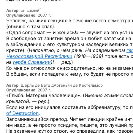
™
Автор:
он самый
Опубликовано:
2007 г.
Человек, на чьих лекциях в течение всего семестра 
(обычно я там спал).
«Сдал сопромат — и женись!» — звучит из его уст не
В свободное от занятий время он любит кататься на
в заблуждение о его культурном наследии великих т
кресте). (
Непонятно, о чём речь. На современном
ге
Чехословацкой Республики
(1918—1939)
тоже есть 
на
гербе Словакии
)! — ред.
)
Ко мне он относился снисходительно, но на экзамен
В общем, если попадете к нему, то будет не просто 
Автор:
Шарль де Батц д’Артаньян де Кастельмор
Опубликовано:
2007 г.
«Глыба. Матерый человечище». (
Именно этими сло
крылатой. — ред.
)
Если из его инициалов составить аббревиатуру, то 
of Destruction
.
Запоминающийся препод. Читает лекции крайне инте
им надо, а не просто «сидите, пишите, это лучший п
На экзамене жутко строг, но справедлив, как говори