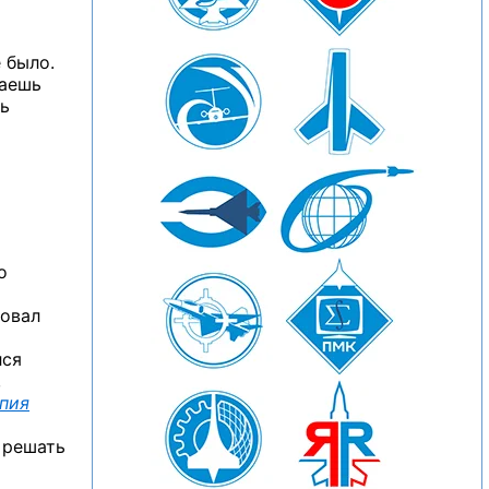
 было.
маешь
ь
о
новал
лся
,
пия
 решать