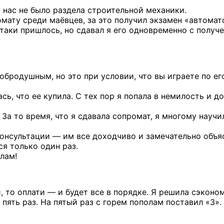
 нас не было раздела строительной механики.
омату среди маёвцев, за это получил экзамен «автомат
-таки
пришлось, но сдавал я его одновременно с получ
обродушным, но это при условии, что вы играете по ег
сь, что ее купила. С тех пор я попала в немилость и д
 За то время, что я сдавала сопромат, я многому научи
консультации — им все доходчиво и замечательно объя
ся только один раз.
лам!
й, то оплати — и будет все в порядке. Я решила сэконо
пять раз. На пятый раз с горем пополам поставил «3».