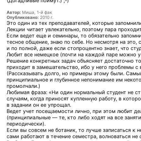
(Догадливые
поймут.) ;-)
Автор:
Миша, 1-й фак
Опубликовано:
2010 г.
Это один из тех преподавателей, которые запомнили
Лекции читает увлекательно, поэтому пара проходит
Если ведет еще и семинары, то обязательно запомни
тесное общение, знаю по себе. Но несмотря на это, 
и по полной, даже если стопроцентно знает, что студ
Любит все немецкое (почти на каждой паре можно 
Решение конкретных задач объясняет достаточно то
приходит в замешательство, ибо у него проблемы с
(Рассказывать долго, но примеры этому были. Самы
принципиальное и глубинное непонимание им некот
промолчали.)
Любимая фраза: «Ни один нормальный студент не ста
случаям, когда приносят купленную работу, в котор
в задании он ее упрощал.
Ведет учет посещаемости лично, при этом любит де
(принципиальные — те, кто либо ходят на все заняти
периодически).
Если вы совсем не ботаник, то лучше записаться к н
сами работают в течение семестра, волноваться не с