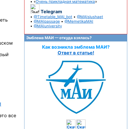
• «
Очень прикладная математика
»
Telegram
•
@Timetable_MAI_bot
•
@MAIslushaet
деть
•
@MAIpassage
•
@MemetikaMAI
•
@MAIuniversity
Эмблема МАИ — откуда взялась?
ешском
Как возникла эмблема МАИ?
Ответ в статье!
рый
d
это все