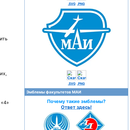
.SVG
.PNG
ить
их,
.SVG
.PNG
Эмблемы факультетов МАИ
Почему такие эмблемы?
 «4»
Ответ здесь!