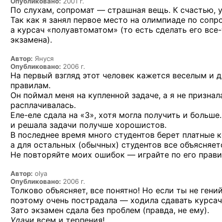
Опубликовано:
2001 г.
По слухам, сопромат — страшная вещь. К счастью, у
Так как я занял первое место на олимпиаде по сопр
а курсач «полуавтоматом» (то есть сделать его
все
экзамена).
Автор:
Януся
Опубликовано:
2006 г.
На первый взгляд этот человек кажется веселым и д
правилам.
Он поймал меня на купленной задаче, а я не признала
расплачивалась.
Еле-еле
сдала на «3», хотя могла получить и больше.
и решала задачи получше хорошистов.
В последнее время много студентов берет платные 
а для остальных (обычных) студентов все объясняет
Не повторяйте моих ошибок — играйте по его прави
Автор:
olya
Опубликовано:
2006 г.
Толково объясняет, все понятно! Но если ты не гени
поэтому очень пострадала — ходила сдавать курсач 
Зато экзамен сдала без проблем (правда, не ему).
Удачи
всем и терпения!