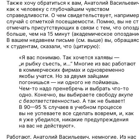
Также хочу обратиться к вам, Анатолий Васильевич
как к человеку с глубочайшим чувством
справедливости. О чем свидетельствует, например
случай с отметкой посещаемости. Помню, вы не с
отмечать присутствующих в связи с тем, что опозд
больше, чем на 15 минут (академическое опоздани
В вашем недавнем письме (см. выше) вы, обращаяс
к студентам, сказали, что (цитирую):
«Я вас понимаю. Так хочется халявы —
„и рыбку съесть, и…“ Многие из вас работают
в коммерческих фирмах и одновременно
якобы учатся. Но за двумя зайцами
погонишься — ни одного не поймаешь.
Чем-то
надо пренебречь и выбрать
что-то
одно. Конечно, вы выбираете свободу
вкупе
с безответственностью
. А так не бывает!
В 90—95 % случаев
в учебном процессе
вы не успеваете все сделать вовремя, и, как
я уже убедился, никакие предупреждения
на вас не действуют».
Работают, Анатолий Васильевич, немногие. Из нас