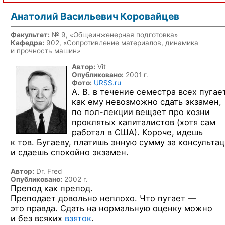
Анатолий Васильевич Коровайцев
Факультет:
№ 9, «Общеинженерная подготовка»
Кафедра:
902, «Сопротивление материалов, динамика
и прочность машин»
Автор:
Vit
Опубликовано:
2001 г.
Фото:
URSS.ru
А. В. в течение семестра всех пугает
как ему невозможно сдать экзамен,
по пол-лекции
вещает про козни
проклятых капиталистов (хотя сам
работал в США). Короче, идешь
к тов.
Бугаеву, платишь энную сумму за консульта
и сдаешь спокойно экзамен.
Автор:
Dr. Fred
Опубликовано:
2002 г.
Препод как препод.
Преподает довольно неплохо. Что пугает —
это правда. Сдать на нормальную оценку можно
и без всяких
взяток
.