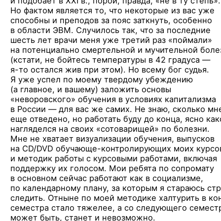
и подобает в XXI в., порой, правда, «не в ту степь».
Но фактом является то, что некоторые из вас уже
способны и преподов за пояс заткнуть, особенно
в области ЭВМ. Случилось так, что за последние
шесть лет врачи меня уже третий раз «поймали»
на потенциально смертельной и мучительной боле
(кстати, не бойтесь температуры в 42 градуса —
я-то остался
жив при этом). Но всему бог судья.
Я уже успел по моему твердому убеждению
(а главное, и вашему) заложить основы
«неворовского» обучения в условиях капитализма
в России — для вас же самих. Не знаю, сколько мн
еще отведено, но работать буду до конца, ясно как
нагляделся на своих «сотоварищей» по болезни.
Мне не хватает визуализации обучения, выпусков
на CD/DVD обучающе-контролирующих моих курсо
и методик работы с курсовыми работами, включая
поддержку их голосом. Мои ребята по сопромату
в основном сейчас работают как в социализме,
по календарному плану, за которым я стараюсь ст
следить. Отныне по моей методике халтурить в ко
семестра стало тяжелее, а со следующего семест
может быть, станет и невозможно.