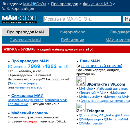
Вы здесь:
МАИ
♥
СтЭн
>
Про преподов
>
Факультет № 9
>
А. В. Коровайцев
Про преподов МАИ
Информбюро
Ландшафт
Символика МАИ
Публикации
МАИ
и маёв
АЗБУКА и БУКВАРЬ: каждый маёвец должен знать! ;-)
•
Про преподов МАИ
•
План МАИ
7969
1662
(и
спутниковый снимок
)
(Отзывов:
о
чел.!)
Где какие корпуса, общаги,
Кто —
человек,
а кто —
проходные?
«Армагеддон»? ;-)
Узнайте!
Вы знаете
что-то
ещё?!
Так сообщите!
(
Заполните форму
ВКонтакте / VK.com
или
напишите письмо
.)
•
MAI_club
•
Маёвский цитатник
• «
Типичный МАИ
» • «
Маёвник
»
•
Символика МАИ
•
MAIuniversity
• «
Меметика МАИ
Эмблемы факультетов
,
эмблема МАИ
,
• «
Очень прикладная математика
«ромб» МАИ
— откуда взялись?
Telegram
•
Маёвский словарь
•
@Timetable_MAI_bot
•
@MAIslus
Словарик-справочник
маёвских
•
@MAIpassage
•
@MemetikaMAI
словечек (
козерог
,
черепаха
,
ГУК…
).
•
@MAIuniversity