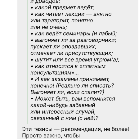
и доводов:
• какой предмет ведёт;
• как читает лекции — внятно
или тараторит, понятно
или не очень;
• как ведёт семинары (и лабы!);
• выгоняет ли за разговорчики;
пускает ли опоздавших;
отмечает ли присутствующих;
• шутит или все время угрюм(а);
• как относится к «платным
консультациям»
…
• И как экзамены принимает,
конечно! (Реально ли списать?
Выгоняет ли, если спалит?)
• Может быть, вам вспомнится
какой-нибудь
забавный
или интересный случай,
связанный с ним (с ней)?
Эти тезисы — рекомендация, не более!
Просто важно, чтобы