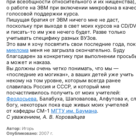
при всеобщности относительного и их нищенства),
о работе на ЭВМ при включении микрофона в каче
голосовой поддержки курса.
Пишущая братия от ЭВМ ничего мне не даст,
поскольку при выходе в свет моих курсов на CD/D
и писать-то им
уже нечего будет. Разве только
учитывать специфику разных ВУЗов.
Это вам я хочу посвятить свои последние года, пок
миелома
меня не загрызла окончательно. Буду
благодарен за конкретику при выполнении просьб
а может и наказа.
Вы должны
очень четко
понимать, что мы —
«последние из могикан», а ваших детей
уже
учить
некому на том уровне, которым всегда ранее
славилась Россия и СССР, и который мне
посчастливилось получить от моих учителей:
Феодосьева
, Балабуха, Шаповалова, Алфутова и, с
богу, некоторых пока еще живых моих учителей
от кафедры СМ-1
МГТУ им. Баумана
.
С уважением, А. В. Коровайцев
Автор:
Игорь
Опубликовано:
2007 г.