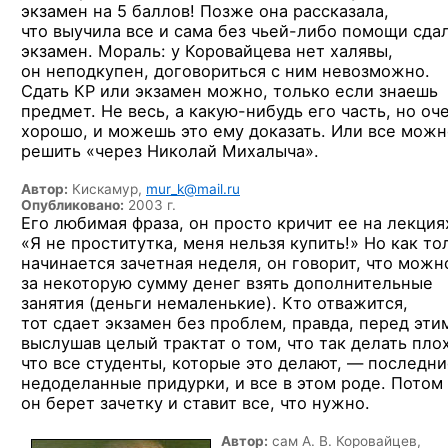
экзамен
на 5 баллов!
Позже она рассказала,
что выучила
все
и сама
без чьей-либо
помощи сда
экзамен. Мораль:
у Коровайцева
нет халявы,
он неподкупен, договориться
с ним
невозможно.
Сдать КР
или экзамен
можно, только если знаешь
предмет.
Не весь,
а какую-нибудь
его часть,
но оч
хорошо,
и можешь
это ему доказать.
Или все
можн
решить «через Николай Михалыча».
Автор:
Кискамур,
mur_k@mail.ru
Опубликовано:
2003 г.
Его любимая фраза,
он просто
кричит
ее на лекция
«Я не проститутка,
меня нельзя купить!» Но как то
начинается зачетная неделя,
он говорит,
что можн
за некоторую
сумму денег взять дополнительные
занятия (деньги немаленькие). Кто отважится,
тот сдает экзамен без проблем, правда, перед эти
выслушав целый трактат
о том,
что так делать
плох
что все студенты, которые
это делают, —
последни
недоделанные придурки,
и все
в этом
роде. Потом
он берет
зачетку
и ставит
все, что нужно.
Автор:
сам А. В. Коровайцев,