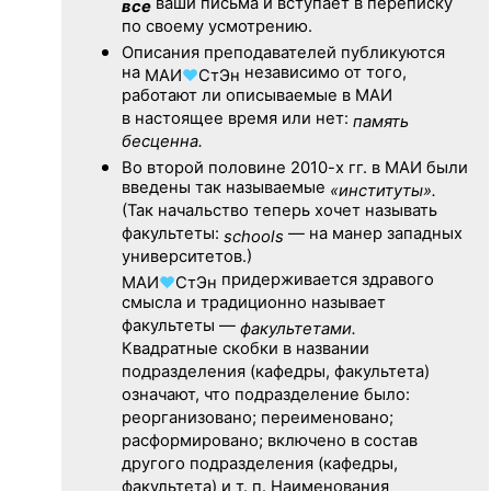
ваши письма и вступает в переписку
все
по своему усмотрению.
Описания преподавателей публикуются
на
независимо от того,
МАИ
♥
СтЭн
работают ли описываемые в МАИ
в настоящее время или нет:
память
бесценна.
Во второй половине
2010-х гг.
в МАИ были
введены так называемые
«институты».
(Так начальство теперь хочет называть
факультеты:
— на манер западных
schools
университетов.)
придерживается здравого
МАИ
♥
СтЭн
смысла и традиционно называет
факультеты —
факультетами.
Квадратные скобки в названии
подразделения (кафедры, факультета)
означают, что подразделение было:
реорганизовано; переименовано;
расформировано; включено в состав
другого подразделения (кафедры,
факультета) и т. п. Наименования