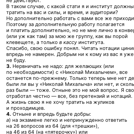
не действуют.
В таком случае, с какой стати я и институт должны
тратить на вас и силы, и время, и аудитории?
Но дополнительно работать с вами все же приходи
Поэтому за дополнительную работу полагается
и платить дополнительно, но не мне лично в конве
(или уж как там) за мою же группу, как вы порой
клевещете, а только
в кассу
института.
Спасибо, свою ошибку понял. Читать нотации цини
впредь не намерен. Добрым ни к кому из вас я уже
не буду.
3.
Нервничать не надо: для желающих (или
по необходимости) с «Николай Михалычем», все
останется
по-прежнему.
Только теперь мне нет де
были ли вы у «Николай Михалыча» или нет, и скол
раз были — тоже. Отныне это не мой вопрос. Я св
отработал честно — все, без претензий и нотаций.
А жизнь свою я не хочу тратить на жуликов
и проходимцев.
4.
Отныне и впредь будьте добры:
а
) на экзамене легко и непринужденно ответить
на 26 вопросов из 64 (для «трешки»),
на 46 из 64 (на «пятерочку») или