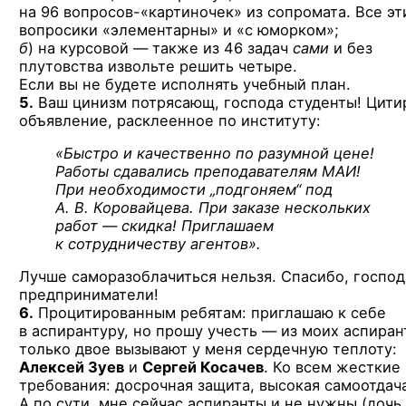
на 96 вопросов-«картиночек» из сопромата. Все эт
вопросики «элементарны» и «с юморком»;
б
) на курсовой — также из 46 задач
сами
и без
плутовства извольте решить четыре.
Если вы не будете исполнять учебный план.
5.
Ваш цинизм потрясающ, господа студенты! Цити
объявление, расклеенное по институту:
«Быстро и качественно по разумной цене!
Работы сдавались преподавателям МАИ!
При необходимости „подгоняем“ под
А. В. Коровайцева. При заказе нескольких
работ — скидка! Приглашаем
к сотрудничеству агентов».
Лучше саморазоблачиться нельзя. Спасибо, господ
предприниматели!
6.
Процитированным ребятам: приглашаю к себе
в аспирантуру, но прошу учесть — из моих аспиран
только двое вызывают у меня сердечную теплоту:
Алексей Зуев
и
Сергей Косачев
. Ко всем жесткие
требования: досрочная защита, высокая самоотдач
А по сути, мне сейчас аспиранты и не нужны (дочь