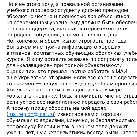
Но я не этого хочу, а правильной организации
учебного процесса: студенту должно преподом
абсолютно честно и полностью
все
объясняться
на современном уровне, ему должна быть обеспе
полная поддержка, включая интернет-контакты
в процессе обучения, с самого первого дня.
Но, конечно, и
объективная
строгость препода.
Вот зачем мне нужна информация о хороших,
а главное, компактных обучающих оболочках учеб
курсов. Я хочу оставить экзамен по сопромату тол
для «халявщиков» при полной объективности
оценки тех, кто пришел честно работать в МАИ,
а не укрываться от армии. Если все хорошо сделать
то экзамен — ненужная ерунда в учебном процесс
Хотелось бы воплотить и в достаточной мере
«обкатать» новинку. Тогда и помирать мне не стра
если успею все накопленное передать в свои рабо
А посему прошу сбросить на мой адрес
(
rus_region@mail.ru
) известное вам о хороших
обучалках (с адресами, конечно, и бесплатностью:
профессуру России и так в черном теле держат
уже 15 лет, ну а «харизматики» всегда были напер