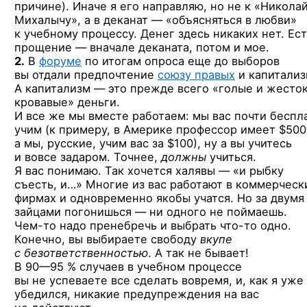
причине). Иначе я его направляю, но не к «
Никола
Михалычу», а в деканат — «объясняться в любви»
к учебному процессу. Денег здесь никаких нет. Ес
прощение — вначале деканата, потом и мое.
2.
В
форуме
по итогам опроса еще до выборов
вы отдали предпочтение
союзу правых
и капитализ
А капитализм — это прежде всего «голые и жесто
кровавые» деньги.
И все же мы вместе работаем: мы вас почти беспл
учим (к примеру, в Америке профессор имеет $500
а мы, русские, учим вас за $100), ну а вы учитесь
и вовсе задаром. Точнее,
должны
учиться.
Я вас понимаю. Так хочется халявы — «и рыбку
съесть, и…» Многие из вас работают в коммерческ
фирмах и одновременно якобы учатся. Но за двумя
зайцами погонишься — ни одного не поймаешь.
Чем-то
надо пренебречь и выбрать
что-то
одно.
Конечно, вы выбираете свободу
вкупе
с безответственностью
. А так не бывает!
В 90—95 % случаев
в учебном процессе
вы не успеваете все сделать вовремя, и, как я уже
убедился, никакие предупреждения на вас