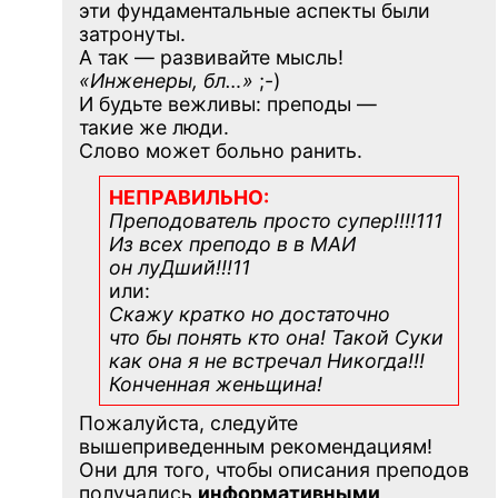
эти фундаментальные аспекты были
затронуты.
А так — развивайте мысль!
«Инженеры, бл…»
;-)
И будьте вежливы: преподы —
такие же люди.
Слово может больно ранить.
НЕПРАВИЛЬНО:
Преподователь просто супер!!!!111
Из всех преподо в в МАИ
он луДший!!!11
или:
Скажу кратко но достаточно
что бы понять кто она! Такой Суки
как она я не встречал Никогда!!!
Конченная
женьщина!
Пожалуйста, следуйте
вышеприведенным рекомендациям!
Они для того, чтобы описания преподов
получались
информативными