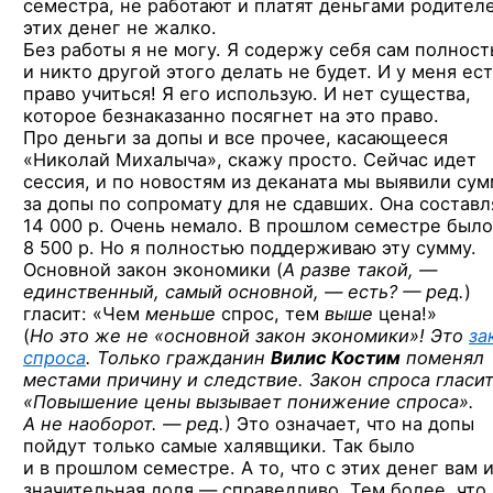
семестра, не работают и платят деньгами родител
этих денег не жалко.
Без работы я не могу. Я содержу себя сам полност
и никто другой этого делать не будет. И у меня ес
право учиться! Я его использую. И нет существа,
которое безнаказанно посягнет на это право.
Про деньги за допы и все прочее, касающееся
«
Николай Михалыча», скажу просто. Сейчас идет
сессия, и по новостям из деканата мы выявили су
за допы по сопромату для не сдавших. Она составл
14 000 р. Очень немало. В прошлом семестре было
8 500 р. Но я полностью поддерживаю эту сумму.
Основной закон экономики (
А разве такой, —
единственный, самый основной, —
есть? — ред.
)
гласит: «Чем
меньше
спрос, тем
выше
цена!»
(
Но это же не «основной закон экономики»! Это
за
спроса
. Только гражданин
Вилис Костим
поменял
местами причину и следствие. Закон спроса гласит
«Повышение цены вызывает понижение спроса».
А не наоборот. — ред.
)
Это означает, что на допы
пойдут только самые халявщики. Так было
и в прошлом семестре. А то, что с этих денег вам 
значительная доля — справедливо. Тем более, что