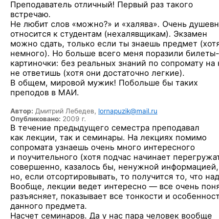
Преподаватель отличный! Первый раз такого
встречаю.
Не любит слов «можно?» и «халява». Очень душев
относится к студентам (нехалявщикам). Экзамен
можно сдать, только если ты знаешь предмет (хот
немного). Но больше всего меня поразили билеты
картиночки: без реальных знаний по сопромату на 
не ответишь (хотя они достаточно легкие).
В общем, мировой мужик! Побольше бы таких
преподов в МАИ.
Автор:
Дмитрий Лебедев,
lornapuzik@mail.ru
Опубликовано:
2009 г.
В течение предыдущего семестра преподавал
как лекции, так и семинары. На лекциях помимо
сопромата узнаешь очень много интересного
и поучительного (хотя подчас начинает перегружа
совершенно, казалось бы, ненужной информацией,
но, если отсортировывать, то получится то, что над
Вообще, лекции ведет интересно — все очень пон
разъясняет, показывает все тонкости и особеннос
данного предмета.
Насчет семинаров. Да у нас пара человек вообще