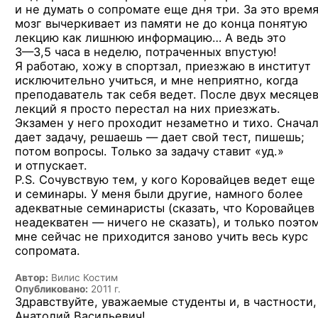
и не думать о сопромате еще дня три. За это врем
мозг вычеркивает из памяти не до конца понятую
лекцию как лишнюю информацию… А ведь это
3—3,5 часа
в неделю, потраченных впустую!
Я работаю, хожу в спортзал, приезжаю в институт
исключительно учиться, и мне неприятно, когда
преподаватель так себя ведет. После двух месяце
лекций я просто перестал на них приезжать.
Экзамен у него проходит незаметно и тихо. Снача
дает задачу, решаешь — дает свой тест, пишешь;
потом вопросы. Только за задачу ставит «уд.»
и отпускает.
P.S. Сочувствую тем, у кого Коровайцев ведет еще
и семинары. У меня были другие, намного более
адекватные семинаристы (сказать, что Коровайцев
неадекватен — ничего не сказать), и только поэто
мне сейчас не приходится заново учить весь курс
сопромата.
Автор:
Вилис Костим
Опубликовано:
2011 г.
Здравствуйте, уважаемые студенты и, в частности,
Анатолий Васильевич!