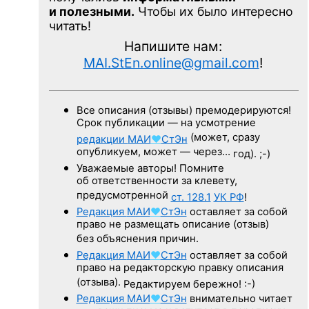
и полезными.
Чтобы их было интересно
читать!
Напишите нам:
MAI.StEn.online@gmail.com
!
Все описания (отзывы) премодерируются!
Срок публикации — на усмотрение
(может, сразу
редакции
МАИ
♥
СтЭн
опубликуем, может — через…
год). ;-)
Уважаемые авторы! Помните
об ответственности за клевету,
предусмотренной
ст. 128.1
УК РФ
!
Редакция
МАИ
♥
СтЭн
оставляет за собой
право не размещать описание (отзыв)
без объяснения причин.
Редакция
МАИ
♥
СтЭн
оставляет за собой
право на редакторскую правку описания
(отзыва).
Редактируем бережно! :-)
Редакция
МАИ
♥
СтЭн
внимательно читает