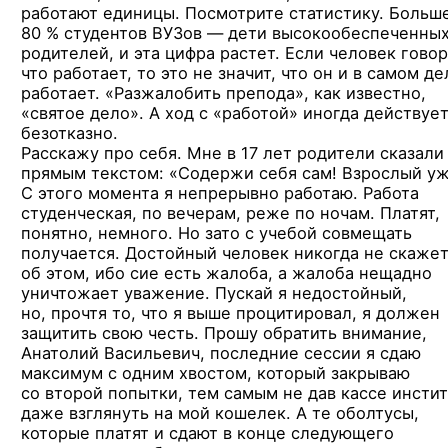
работают единицы. Посмотрите статистику. Больш
80 % студентов ВУЗов — дети высокообеспеченны
родителей, и эта цифра растет. Если человек говор
что работает, то это не значит, что он и в самом де
работает. «Разжалобить препода», как известно,
«святое дело». А ход с «работой» иногда действуе
безотказно.
Расскажу про себя. Мне в 17 лет родители сказали
прямым текстом: «Содержи себя сам! Взрослый уж
С этого момента я непрерывно работаю. Работа
студенческая, по вечерам, реже по ночам. Платят,
понятно, немного. Но зато с учебой совмещать
получается. Достойный человек никогда не скаже
об этом, ибо сие есть жалоба, а жалоба нещадно
уничтожает уважение. Пускай я недостойный,
но, прочтя то, что я выше процитировал, я должен
защитить свою честь. Прошу обратить внимание,
Анатолий Васильевич, последние сессии я сдаю
максимум с одним хвостом, который закрываю
со второй попытки, тем самым не дав кассе инсти
даже взглянуть на мой кошелек. А те оболтусы,
которые платят и сдают в конце следующего