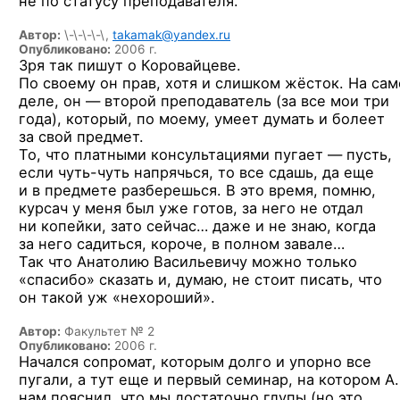
не по статусу преподавателя.
Автор:
\-\-\-\-\,
takamak@yandex.ru
Опубликовано:
2006 г.
Зря так пишут о Коровайцеве.
По своему он прав, хотя и слишком жёсток. На са
деле, он — второй преподаватель (за все мои три
года), который, по моему, умеет думать и болеет
за свой предмет.
То, что платными консультациями пугает — пусть,
если
чуть-чуть
напрячься, то все сдашь, да еще
и в предмете разберешься. В это время, помню,
курсач у меня был уже готов, за него не отдал
ни копейки, зато сейчас… даже и не знаю, когда
за него садиться, короче, в полном завале…
Так что Анатолию Васильевичу можно только
«спасибо» сказать и, думаю, не стоит писать, что
он такой уж «нехороший».
Автор:
Факультет № 2
Опубликовано:
2006 г.
Начался сопромат, которым долго и упорно все
пугали, а тут еще и первый семинар, на котором А.
нам пояснил, что мы достаточно глупы (но это