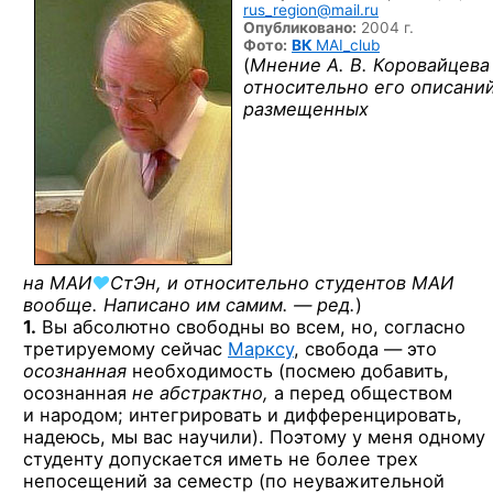
rus_region@mail.ru
Опубликовано:
2004 г.
Фото:
ВК
MAI_club
(
Мнение А. В. Коровайцева
относительно его описаний
размещенных
на
МАИ
♥
СтЭн
, и относительно студентов МАИ
вообще. Написано им самим. — ред.
)
1.
Вы абсолютно свободны во всем, но, согласно
третируемому сейчас
Марксу
, свобода — это
осознанная
необходимость (посмею добавить,
осознанная
не абстрактно,
а перед обществом
и народом; интегрировать и дифференцировать,
надеюсь, мы вас научили). Поэтому у меня одному
студенту допускается иметь не более трех
непосещений за семестр (по неуважительной