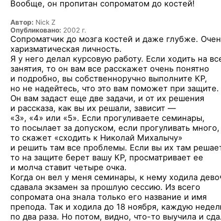
Вообще, он пропитан сопроматом до костей!
Автор:
Nick Z
Опубликовано:
2002 г.
Сопроматчик
до мозга
костей
и даже
глубже. Очен
харизматическая личность.
Я у него
делал курсовую работу. Если ходить
на вс
занятия,
то он
вам все расскажет очень понятно
и подробно,
вы собственноручно выполните КР,
но не надейтесь,
что это
вам поможет
при защите.
Он вам задаст еще две задачи,
и от их решения
и рассказа,
как вы
их решали,
зависит —
«3», «4» или «5».
Если прогуливаете семинары,
то посылает
за допуском,
если прогуливать много,
то скажет
«сходить к
Николай Михалычу»
и решить там
все проблемы. Если вы их там решае
то на защите
берет вашу КР, просматривает ее
и молча
ставит четыре очка.
Когда он вел
у меня
семинары,
к нему
ходила дево
сдавала экзамен
за прошлую
сессию.
Из всего
сопромата она знала только его название
и имя
препода.
Так и ходила
до 18 ноября,
каждую неде
по два
раза.
Но потом,
видно,
что-то
выучила
и сда