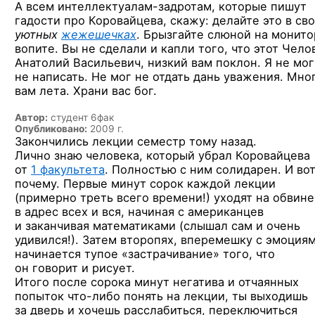
А всем интеллектуалам-задротам, которые пишут
гадости про Коровайцева, скажу: делайте это в св
уютных
жежешечках
. Брызгайте слюной на монито
вопите. Вы не сделали и капли того, что этот Чело
Анатолий Васильевич, низкий вам поклон. Я не мог
не написать. Не мог не отдать дань уважения. Мно
вам лета. Храни вас бог.
Автор:
студент 6фак
Опубликовано:
2009 г.
Закончились лекции семестр тому назад.
Лично знаю человека, который убрал Коровайцева
от
1 факультета
. Полностью с ним солидарен. И во
почему. Первые минут сорок каждой лекции
(примерно треть всего времени!) уходят на обвин
в адрес всех и вся, начиная с американцев
и заканчивая математиками (слышал сам и очень
удивился!). Затем второпях, вперемешку с эмоциям
начинается тупое «застрачивание» того, что
он говорит и рисует.
Итого после сорока минут негатива и отчаянных
попыток
что-либо
понять на лекции, ты выходишь
за дверь и хочешь расслабиться, переключиться