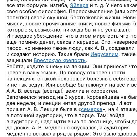
все эти формулы изгиба,
Эйлера
и т. д. У него
кака
своя особая философия. Переосмысление (или хот
попытка) своей скучной, бестолковой жизни. Новы
мысли, новые прочитанные книги, новые фильмы (
которые я, возможно, никогда бы и не услышал).
И твердое убеждение, что в этом мире есть
что-то
еще помимо денег, секса и карьеры. Это, наверное
пафос, но именно такие люди, как А. В., создавали
и создают историю. Такие брали
Иерусалим
, такие
защищали
Брестскую крепость
.
Ребята, ходите к нему на лекции. Они принесут
что
новое в вашу жизнь. По поводу откровенности
на лекциях: с такой нехорошей болезнью себя еще
и не так ведут. Или вообще бы плюнули на все и вс
А А. В. всегда (всегда!) вежлив и корректен.
Запомнился эпизод на 3 курсе. Коровайцева не бы
две недели, и лекции читал другой препод. И вот
пришел А. В. Лекция была в «
семерке
», на 4 этаже
в поточной аудитории, что в торце. Там, войдя
в аудиторию, надо идти вниз по лестнице, чтобы д
до доски. А. В. медленно спускался, а аудитория
медленно вставала ряд за рядом. Это было здоров