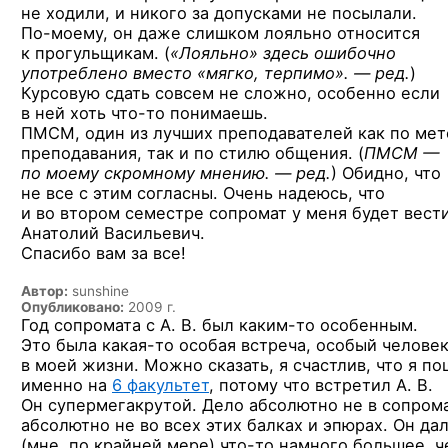
не ходили, и никого за допусками не посылали.
По-моему,
он даже слишком лояльно относится
к прогульщикам. (
«Лояльно» здесь ошибочно
употреблено вместо «мягко, терпимо». — ред.
)
Курсовую сдать совсем не сложно, особенно если
в ней хоть
что-то
понимаешь.
ПМСМ, один из лучших преподавателей как по мет
преподавания, так и по стилю общения. (
ПМСМ —
по моему скромному мнению. — ред.
) Обидно, что
не все с этим согласны. Очень надеюсь, что
и во втором семестре сопромат у меня будет вест
Анатолий Васильевич.
Спасибо вам за все!
Автор:
sunshine
Опубликовано:
2009 г.
Год сопромата с А. В. был
каким-то
особенным.
Это была
какая-то
особая встреча, особый челове
в моей жизни. Можно сказать, я счастлив, что я п
именно на
6 факультет
, потому что встретил А. В.
Он супермегакрутой. Дело абсолютно не в сопрома
абсолютно не во всех этих балках и эпюрах. Он да
(мне, по крайней мере)
что-то
намного большее, ч