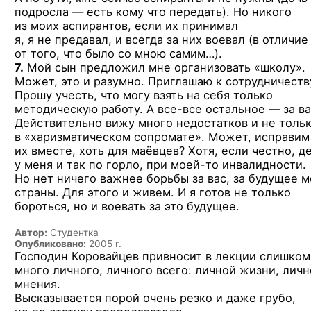
подросла — есть кому что передать). Но никого
из моих аспирантов, если их принимал
я, я не предавал, и всегда за них воевал (в отличие
от того, что было со мною самим…).
7.
Мой сын предложил мне организовать «школу».
Может, это и разумно. Приглашаю к сотрудничеств
Прошу учесть, что могу взять на себя только
методическую работу. А
все-все
остальное — за ва
Действительно вижу много недостатков и не толь
в «харизматическом сопромате». Может, исправим
их вместе, хоть для маёвцев? Хотя, если честно, д
у меня и так по горло, при
моей-то
инвалидности.
Но нет ничего важнее борьбы за вас, за будущее 
страны. Для этого и живем. И я готов не только
бороться, но и воевать за это будущее.
Автор:
Студентка
Опубликовано:
2005 г.
Господин Коровайцев привносит в лекции слишком
много личного, личного всего: личной жизни, личн
мнения.
Высказывается порой очень резко и даже грубо,