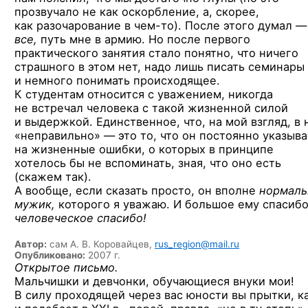
прозвучало не как оскорбление, а, скорее,
как разочарование
в чем-то
). После этого думал —
все,
путь мне в армию. Но после первого
практического занятия стало понятно, что ничего
страшного в этом нет, надо лишь писать семинары
и немного понимать происходящее.
К студентам относится с уважением, никогда
не встречал человека с такой жизненной силой
и выдержкой. Единственное, что, на мой взгляд, в 
«неправильно» — это то, что он постоянно указыв
на жизненные ошибки, о которых в принципе
хотелось бы не вспоминать, зная, что оно есть
(скажем так).
А вообще, если сказать просто, он вполне
нормал
мужик,
которого я уважаю. И большое ему спасибо
человеческое спасибо!
Автор:
сам А. В. Коровайцев,
rus_region@mail.ru
Опубликовано:
2007 г.
Открытое письмо.
Мальчишки и девчонки, обучающиеся внуки мои!
В силу проходящей через вас юности вы прытки, к