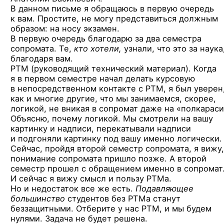
В данном письме я обращаюсь в первую очередь
к вам. Простите, не могу представиться должным
образом: на носу экзамен.
В первую очередь благодарю за два семестра
сопромата. Те,
кто хотели,
узнали, что это за наука
благодаря вам.
РТМ (руководящий технический материал). Когда
я в первом семестре начал делать курсовую
в непосредственном контакте с РТМ, я был уверен
как и многие другие, что мы занимаемся, скорее,
логикой, не вникая в сопромат даже на «полкараси
Объясню, почему логикой. Мы смотрели на вашу
картинку и надписи, перекатывали надписи
и подгоняли картинку под вашу именно логически.
Сейчас, пройдя второй семестр сопромата, я вижу,
понимание сопромата пришло позже. А второй
семестр прошел с обращением именно в сопромат
И сейчас я вижу смысл и пользу РТМа.
Но и недостаток все же есть.
Подавляющее
большинство
студентов без РТМа станут
беззащитными. Отберите у нас РТМ, и мы будем
нулями. Задача не будет решена.