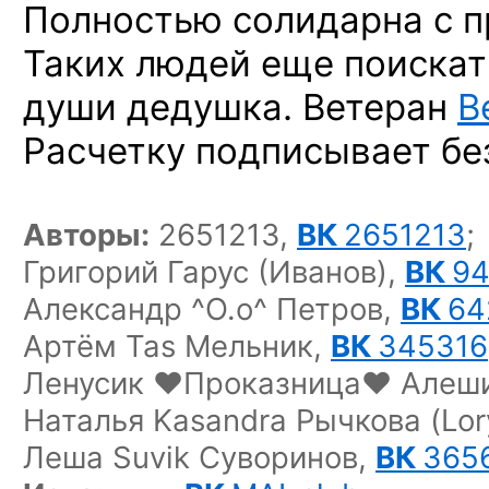
Полностью солидарна с 
Таких людей еще поискат
души дедушка. Ветеран
В
Расчетку подписывает бе
Авторы:
2651213,
ВК
2651213
;
Григорий Гарус (Иванов),
ВК
9
Александр ^O.o^ Петров,
ВК
64
Артём Tas Мельник,
ВК
345316
Ленусик ♥Проказница♥ Алеш
Наталья Kasandra Рычкова (Lory
Леша Suvik Суворинов,
ВК
365