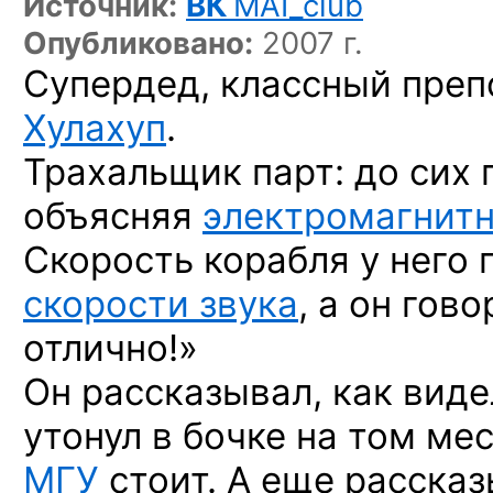
Источник:
ВК
MAI_club
Опубликовано:
2007 г.
Супердед, классный преп
Хулахуп
.
Трахальщик парт: до сих 
объясняя
электромагнитн
Скорость корабля у него
скорости звука
, а он гово
отлично!»
Он рассказывал, как вид
утонул в бочке на том мес
МГУ
стоит. А еще рассказ