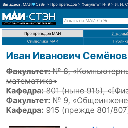
Вы здесь:
МАИ
♥
СтЭн
>
Про преподов
>
Факультет № 9
>
И. И. 
Про преподов МАИ
Информ
Символика МАИ
Публик
Иван Иванович Семёнов
Факультет:
№ 8, «Компьютерны
математика»
Кафедра:
801
(ныне 915)
, «
[Фи
Факультет:
№ 9, «Общеинженер
Кафедра:
915 (прежде 801/807