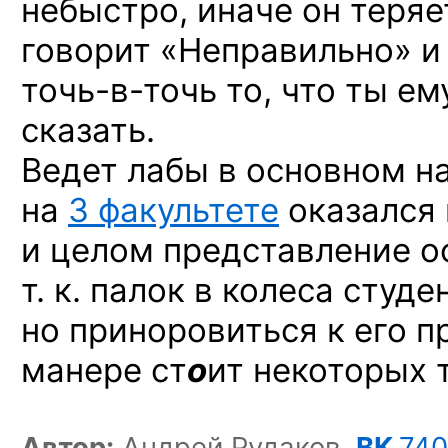
небыстро, иначе он теряе
говорит «Неправильно» и
точь-в-точь то,
что ты ем
сказать.
Ведет лабы в основном
н
на
3 факультете
оказался 
и целом представление о
т. к. палок в колеса студе
но приноровиться к его 
манере ст
о
ит некоторых 
Автор:
Андрей Рудаков,
ВК
74