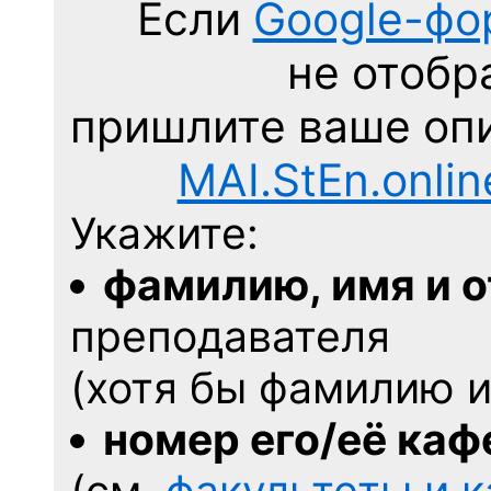
Если
Google-фо
не отобр
пришлите ваше оп
MAI.StEn.onli
Укажите:
фамилию, имя и 
преподавателя
(хотя бы фамилию и
номер его/её ка
(см.
факультеты и 