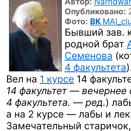
Автор:
Narndwar
Опубликовано:
2
Фото:
ВК
MAI_cl
Бывший зав.
родной брат
Семенова
(ко
4 факультета
)
Вел на
1 курсе
14 факульте
14 факультет — вечернее
4 факультета. — ред.
) лаб
а на 2 курсе — лабы и ле
Замечательный старичок,