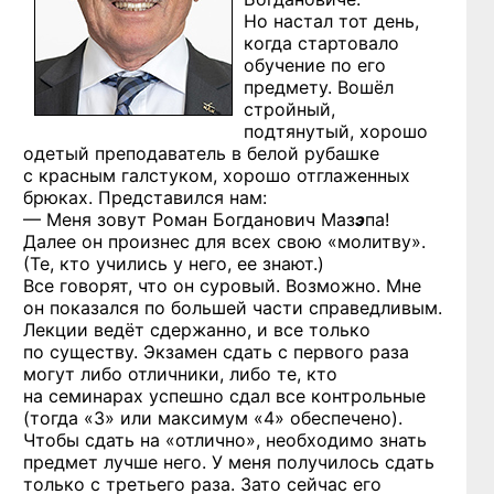
Но настал тот день,
когда стартовало
обучение по его
предмету. Вошёл
стройный,
подтянутый, хорошо
одетый преподаватель в белой рубашке
с красным галстуком, хорошо отглаженных
брюках. Представился нам:
— Меня зовут Роман Богданович Маз
э
па!
Далее он произнес для всех свою «молитву».
(Те, кто учились у него, ее знают.)
Все говорят, что он суровый. Возможно. Мне
он показался по большей части справедливым.
Лекции ведёт сдержанно, и все только
по существу. Экзамен сдать с первого раза
могут либо отличники, либо те, кто
на семинарах успешно сдал все контрольные
(тогда «3» или максимум «4» обеспечено).
Чтобы сдать на «отлично», необходимо знать
предмет лучше него. У меня получилось сдать
только с третьего раза. Зато сейчас его