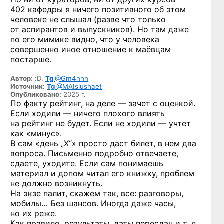
402 кафедры я ничего позитивного об этом
человеке не слышал (разве что только
от аспирантов и выпускников). Но там даже
по его мимике видно, что у человека
совершенно иное отношение к маёвцам
постарше.
Автор:
:D,
Tg
@Gm4nnn
Источник:
Tg
@MAIslushaet
Опубликовано:
2025 г.
По факту рейтинг, на деле — зачет с оценкой.
Если ходили — ничего плохого влиять
на рейтинг не будет. Если не ходили — учтет
как «минус».
В сам «день „Х“» просто даст билет, в нем два
вопроса. Письменно подробно отвечаете,
сдаете, уходите. Если сам понимаешь
материал и допом читал его книжку, проблем
не должно возникнуть.
На экзе палит, скажем так, все: разговоры,
мобилы… Без шансов. Иногда даже часы,
но их реже.
Как правило, результаты, даты пересдач и т. д.