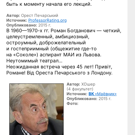
быть к моменту начала его лекций.
Автор:
Орест Печарський
Источник:
ProfessorRating.org
Опубликовано:
2015 г.
В 1960—1970-х гг.
Роман Богданович — четкий,
целеустремленный, амбициозный,
остроумный, доброжелательный
и гостеприимный (общежитие
где-то
на «Соколе») аспирант МАИ из Львова.
Неутомимый театрал…
Неожиданная встреча через 45 лет! Привiт,
Романе! Вiд Ореста Печарського з Лондону.
Автор:
XDшер
(4 факультет)
Источник:
ВК
«Маёвник»
Опубликовано:
2015 г.
Фото: