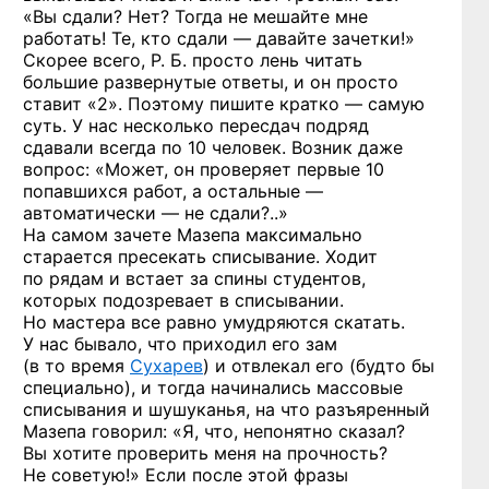
«Вы сдали? Нет? Тогда не мешайте мне
работать! Те, кто сдали — давайте зачетки!»
Скорее всего, Р. Б. просто лень читать
большие развернутые ответы, и он просто
ставит «2». Поэтому пишите кратко — самую
суть. У нас несколько пересдач подряд
сдавали всегда по 10 человек. Возник даже
вопрос: «Может, он проверяет первые 10
попавшихся работ, а остальные —
автоматически — не сдали?..»
На самом зачете Мазепа максимально
старается пресекать списывание. Ходит
по рядам и встает за спины студентов,
которых подозревает в списывании.
Но мастера все равно умудряются скатать.
У нас бывало, что приходил его зам
(в то время
Сухарев
) и отвлекал его (будто бы
специально), и тогда начинались массовые
списывания и шушуканья, на что разъяренный
Мазепа говорил: «Я, что, непонятно сказал?
Вы хотите проверить меня на прочность?
Не советую!» Если после этой фразы