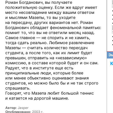
Роман Богданович, вы получаете
положительную оценку.
Если же
вдруг имеет
место несовпадение между вашим ответом
и мыслями
Мазепы, то вы уходите
на пересдачу,
других вариантов нет. Роман
Богданович обладает феноменальной памятью:
помнит то, что вы
не ответили
месяц назад.
Самое
главное —
не спорить
и не хамить,
тогда сдать реально. Любимое развлечение
Мазепы —
считать количество пересдач
студента,
а после
того, как
их лимит
будет
Эм
превышен, отправить
на «независимую»
комиссию,
в составе
которой будет
и он сам.
К
Радует, что
в институте
еще есть
принципиальные люди, которые более
или менее
объективно оценивают знания
студентов,
но можно
было бы
и не так
строго
спрашивать.
Говорят, что Мазепа любит большой теннис
и катается
на дорогой
машине.
Автор:
Jasper
Опубликовано:
2003 г.