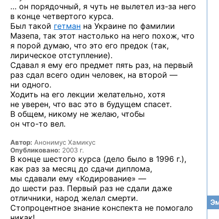
… он порядочный, я чуть не вылетел
из-за
него
в конце четвертого курса.
Был такой
гетман
на Украине по фамилии
Мазепа, так этот настолько на него похож, что
я порой думаю, что это его предок (так,
лирическое отступление).
Сдавал я ему его предмет пять раз, на первый
раз сдал всего один человек, на второй —
ни одного.
Ходить на его лекции желательно, хотя
не уверен, что вас это в будущем спасет.
В общем, никому не желаю, чтобы
он
что-то
вел.
Автор:
Анонимус Хамикус
Опубликовано:
2003 г.
В конце шестого курса (дело было в 1996 г.),
как раз за месяц до сдачи диплома,
мы сдавали ему «Кодирование» —
до шести раз. Первый раз не сдали даже
отличники, народ желал смерти.
Эм
Стопроцентное знание конспекта не помогало
никак!