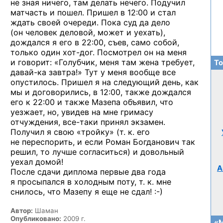
не зная ничего, там делать нечего. Подучил
матчасть и пошел. Пришел в 12:00 и стал
ждать своей очереди. Пока суд да дело
(он человек деловой, может и уехать),
дождался я его в 22:00, съев, само собой,
только один
хот-дог.
Посмотрел он на меня
и говорит: «Голубчик, меня там жена требует,
То
давай-ка
завтра!» Тут у меня вообще все
опустилось. Пришел я на следующий день, как
мы и договорились, в 12:00, также дождался
его к 22:00 и также Мазепа объявил, что
уезжает, но, увидев на мне гримасу
отчуждения,
все-таки
принял экзамен.
Получил я свою «тройку» (т. к. его
не переспорить, и если Роман Богданович так
решил, то лучше согласиться) и довольный
уехал домой!
А
После сдачи диплома первые два года
я просыпался в холодным поту, т. к. мне
снилось, что Мазепу я еще
не сдал! :-)
Автор:
Шаман
Опубликовано:
2009 г.
«М