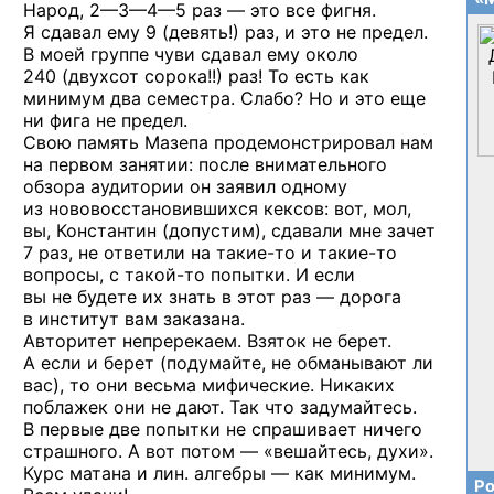
Народ,
2—3—4—5 раз —
это все фигня.
Я сдавал ему 9 (девять!) раз, и это не предел.
В моей группе чуви сдавал ему около
240 (двухсот сорока!!) раз! То есть как
минимум два семестра. Слабо? Но и это еще
ни фига не предел.
Свою память Мазепа продемонстрировал нам
на первом занятии: после внимательного
обзора аудитории он заявил одному
из нововосстановившихся кексов: вот, мол,
вы, Константин (допустим), сдавали мне зачет
7 раз, не ответили
на такие-то
и такие-то
вопросы,
с такой-то
попытки. И если
вы не будете их знать в этот раз — дорога
в институт вам заказана.
Авторитет непререкаем. Взяток не берет.
А если и берет (подумайте, не обманывают ли
вас), то они весьма мифические. Никаких
поблажек они не дают. Так что задумайтесь.
В первые две попытки не спрашивает ничего
страшного. А вот потом — «вешайтесь, духи».
Курс матана и лин. алгебры — как минимум.
Ро