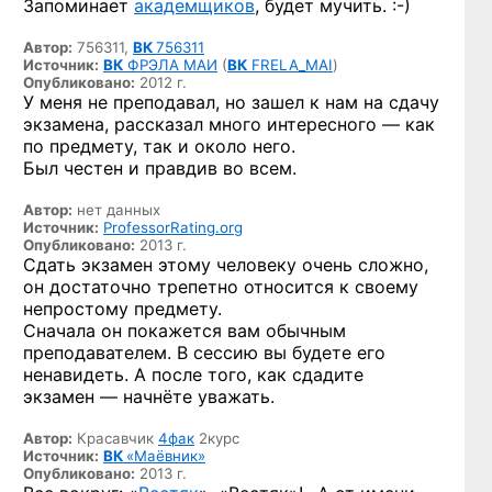
Запоминает
академщиков
, будет
мучить. :-)
Автор:
756311,
ВК
756311
Источник:
ВК
ФРЭЛА МАИ
(
ВК
FRELA_MAI
)
Опубликовано:
2012 г.
У меня не преподавал, но зашел к нам на сдачу
экзамена, рассказал много интересного — как
по предмету, так и около него.
Был честен и правдив во всем.
Автор:
нет данных
Источник:
ProfessorRating.org
Опубликовано:
2013 г.
Сдать экзамен этому человеку очень сложно,
он достаточно трепетно относится к своему
непростому предмету.
Сначала он покажется вам обычным
преподавателем. В сессию вы будете его
ненавидеть. А после того, как сдадите
экзамен — начнёте уважать.
Автор:
Красавчик
4фак
2курс
Источник:
ВК
«Маёвник»
Опубликовано:
2013 г.