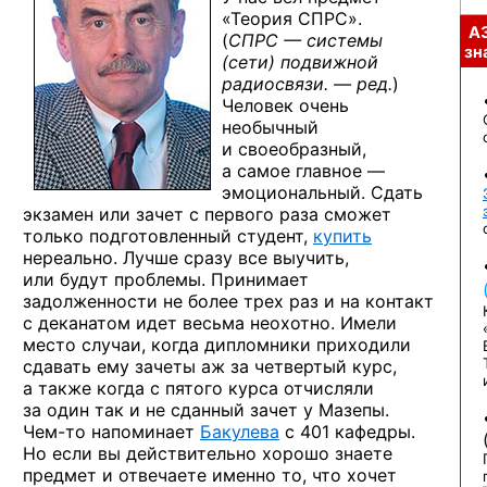
«Теория СПРС».
А
(
СПРС — системы
зна
(сети) подвижной
радиосвязи. — ред.
)
Человек очень
необычный
и своеобразный,
а самое
главное —
эмоциональный. Сдать
экзамен
или зачет
с первого
раза сможет
только подготовленный студент,
купить
нереально. Лучше сразу все выучить,
или будут
проблемы. Принимает
задолженности
не более
трех раз
и на контакт
с деканатом
идет весьма неохотно. Имели
место случаи, когда дипломники приходили
сдавать ему зачеты
аж за четвертый
курс,
а также
когда
с пятого
курса отчисляли
за один
так
и не сданный
зачет
у Мазепы.
Чем-то
напоминает
Бакулева
с 401 кафедры.
Но если вы действительно хорошо знаете
предмет
и отвечаете
именно то, что хочет