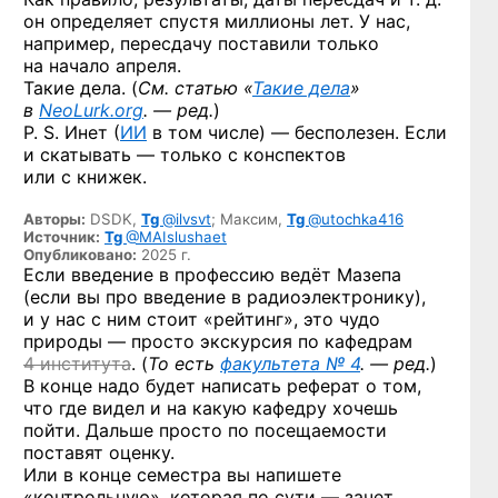
он определяет спустя миллионы лет. У нас,
например, пересдачу поставили только
на начало апреля.
Такие дела. (
См. статью «
Такие дела
»
в
NeoLurk.org
. — ред.
)
P. S. Инет (
ИИ
в том числе) — бесполезен. Если
и скатывать — только с конспектов
или с книжек.
Авторы:
DSDK,
Tg
@ilvsvt
;
Максим,
Tg
@utochka416
Источник:
Tg
@MAIslushaet
Опубликовано:
2025 г.
Если введение в профессию ведёт Мазепа
(если вы про введение в радиоэлектронику),
и у нас с ним стоит «рейтинг», это чудо
природы — просто экскурсия по кафедрам
4 института
. (
То есть
факультета № 4
. — ред.
)
В конце надо будет написать реферат о том,
что где видел и на какую кафедру хочешь
пойти. Дальше просто по посещаемости
поставят оценку.
Или в конце семестра вы напишете
«контрольную», которая по сути — зачет.