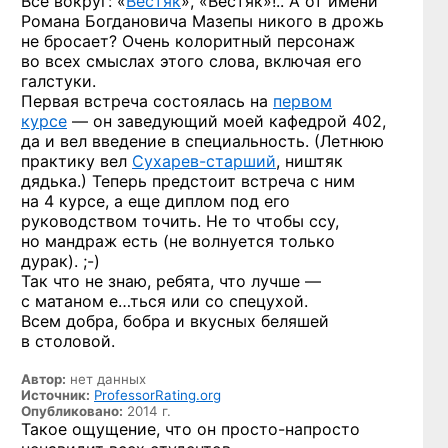
Все вокруг: «
Вестяк
», «Вестяк»!.. А от имени
Романа Богдановича Мазепы никого в дрожь
не бросает? Очень колоритный персонаж
во всех смыслах этого слова, включая его
галстуки.
Первая встреча состоялась на
первом
курсе
— он заведующий моей кафедрой 402,
да и вел введение в специальность. (Летнюю
практику вел
Сухарев-старший
,
ништяк
дядька.) Теперь предстоит встреча с ним
на 4 курсе, а еще диплом под его
руководством точить. Не то чтобы ссу,
но мандраж есть (не волнуется только
дурак). ;-)
Так что не знаю, ребята, что лучше —
с матаном е…ться или со спецухой.
Всем добра, бобра и вкусных беляшей
в столовой.
Автор:
нет данных
Источник:
ProfessorRating.org
Опубликовано:
2014 г.
Такое ощущение, что он
просто-напросто