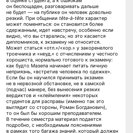
в оценке студента; а к ошибкам
он беспощаден, разговаривать дальше
не будет — на публике он человек довольно
резкий. При общении
tête-à-tête
характер
может поменяться: он становится более
сдержанным, идет навстречу, особенно если
видно, что вы старались; но это касается
дипломников, к экзамену не относится.
Может статься «отл.»/«хор.» у закоренелого
троечника и «неуд.» с отчислением у честного
хорошиста, нормально готового к экзамену:
как будто Мазепа начинает питать личную
неприязнь, «встретив человека по одежке».
Если бы он научился принимать экзамен
не в нервозной обстановке, не в хамской
(подчас) манере, без вынесения резких
вердиктов и «клеймления» некоторых
студентов для расправы (именно так это
выглядит со стороны, Роман Богданович),
то он был бы хорошим преподавателем.
В течение семестра материал подается
подробно, с необходимым пояснениями
в рамках того багажа знаний, который должен