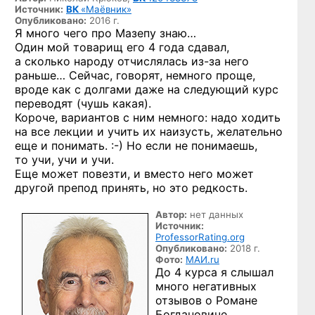
Источник:
ВК
«Маёвник»
Опубликовано:
2016 г.
Я много чего про Мазепу знаю…
Один мой товарищ его 4 года сдавал,
а сколько народу отчислялась
из-за
него
раньше… Сейчас, говорят, немного проще,
вроде как с долгами даже на следующий курс
переводят (чушь какая).
Короче, вариантов с ним немного: надо ходить
на все лекции и учить их наизусть, желательно
еще
и понимать. :-)
Но если не понимаешь,
то учи, учи и учи.
Еще может повезти, и вместо него может
другой препод принять, но это редкость.
Автор:
нет данных
Источник:
ProfessorRating.org
Опубликовано:
2018 г.
Фото:
МАИ.ru
До 4 курса я слышал
много негативных
отзывов о Романе
Богдановиче.