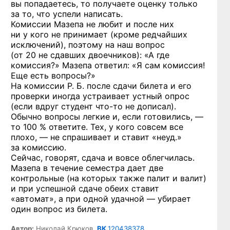
вы попадаетесь, то получаете оценку только
за то, что успели написать.
Комиссии Мазепа не любит и после них
ни у кого не принимает (кроме редчайших
исключений), поэтому на наш вопрос
(от 20 не сдавших двоечников): «А где
комиссия?» Мазепа ответил: «Я сам комиссия!
Еще есть вопросы?»
На комиссии Р. Б. после сдачи билета и его
проверки иногда устраивает устный опрос
(если вдруг студент
что-то
не дописал).
Обычно вопросы легкие и, если готовились, —
то 100 % ответите. Тех, у кого совсем все
плохо, — не спрашивает и ставит «неуд.»
за комиссию.
Сейчас, говорят, сдача и вовсе облегчилась.
Мазепа в течение семестра дает две
контрольные (на которых также палит и валит)
и при успешной сдаче обеих ставит
«автомат», а при одной удачной — убирает
один вопрос из билета.
Автор:
Николай Крюков,
ВК
120438378