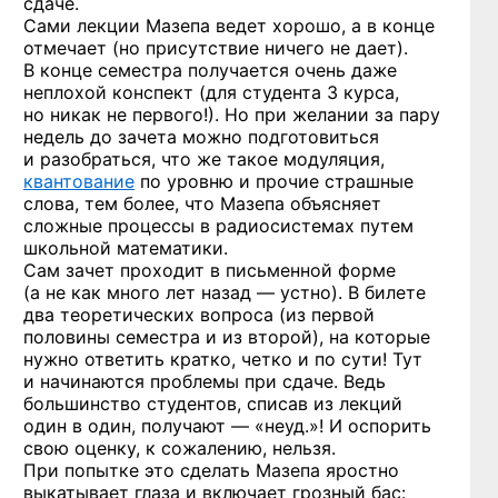
сдаче.
Сами лекции Мазепа ведет хорошо, а в конце
отмечает (но присутствие ничего не дает).
В конце семестра получается очень даже
неплохой конспект (для студента 3 курса,
но никак не первого!). Но при желании за пару
недель до зачета можно подготовиться
и разобраться, что же такое модуляция,
квантование
по уровню и прочие страшные
слова, тем более, что Мазепа объясняет
сложные процессы в радиосистемах путем
школьной математики.
Сам зачет проходит в письменной форме
(а не как много лет назад — устно). В билете
два теоретических вопроса (из первой
половины семестра и из второй), на которые
нужно ответить кратко, четко и по сути! Тут
и начинаются проблемы при сдаче. Ведь
большинство студентов, списав из лекций
один в один, получают — «неуд.»! И оспорить
свою оценку, к сожалению, нельзя.
При попытке это сделать Мазепа яростно
выкатывает глаза и включает грозный бас: