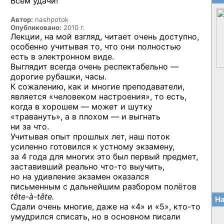
Всем удачи!
Автор:
nashpotok
Опубликовано:
2010 г.
Лекции, на мой взгляд, читает очень доступно,
особенно учитывая то, что они полностью
есть в электронном виде.
Выглядит всегда очень респектабельно —
дорогие рубашки, часы.
К сожалению, как и многие преподаватели,
является «человеком настроения», то есть,
когда в хорошем — может и шутку
«травануть», а в плохом — и выгнать
ни за что.
Учитывая опыт прошлых лет, наш поток
усиленно готовился к устному экзамену,
за 4 года для многих это был первый предмет,
заставивший реально
что-то
выучить,
но на удивление экзамен оказался
письменным с дальнейшим разбором полётов
tête-à-tête.
На
Сдали очень многие, даже на «4» и «5»,
кто-то
умудрился списать, но в основном писали