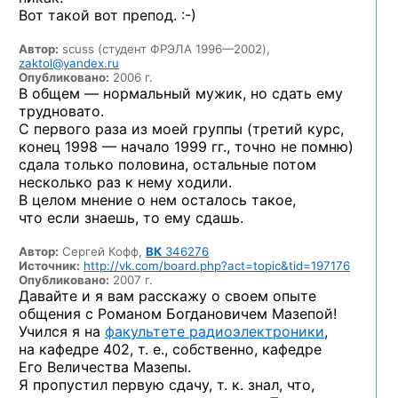
Вот такой вот
препод. :-)
Автор:
scuss (студент ФРЭЛА 1996—2002),
zaktol@yandex.ru
Опубликовано:
2006 г.
В общем — нормальный мужик, но сдать ему
трудновато.
С первого раза из моей группы (третий курс,
конец 1998 — начало 1999 гг., точно не помню)
сдала только половина, остальные потом
несколько раз к нему ходили.
В целом мнение о нем осталось такое,
что если знаешь, то ему сдашь.
Автор:
Сергей Кофф,
ВК
346276
Источник:
http://vk.com/board.php?act=topic&tid=197176
Опубликовано:
2007 г.
Давайте и я вам расскажу о своем опыте
общения с Романом Богдановичем Мазепой!
Учился я на
факультете радиоэлектроники
,
на кафедре 402, т. е., собственно, кафедре
Его Величества Мазепы.
Я пропустил первую сдачу, т. к. знал, что,