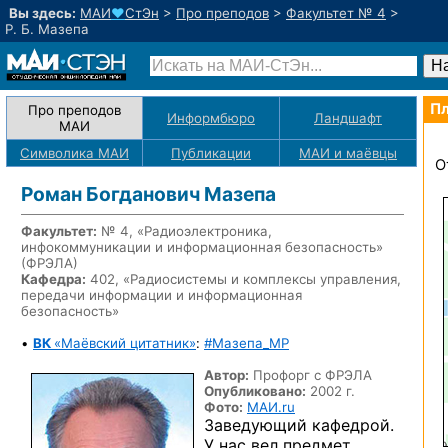
Вы здесь:
МАИ
♥
СтЭн
>
Про преподов
>
Факультет № 4
>
Р. Б. Мазепа
Пл
Про преподов
Информбюро
Ландшафт
МАИ
Символика МАИ
Публикации
МАИ
и маёвцы
О
Роман Богданович Мазепа
Факультет:
№ 4, «Радиоэлектроника,
инфокоммуникации и информационная безопасность»
(ФРЭЛА)
Кафедра:
402, «Радиосистемы и комплексы управления,
передачи информации и информационная
безопасность»
•
ВК
«Маёвский цитатник»
:
#Мазепа_MP
Автор:
Профорг с ФРЭЛА
Опубликовано:
2002 г.
Фото:
МАИ.ru
Заведующий кафедрой.
У нас
вел предмет