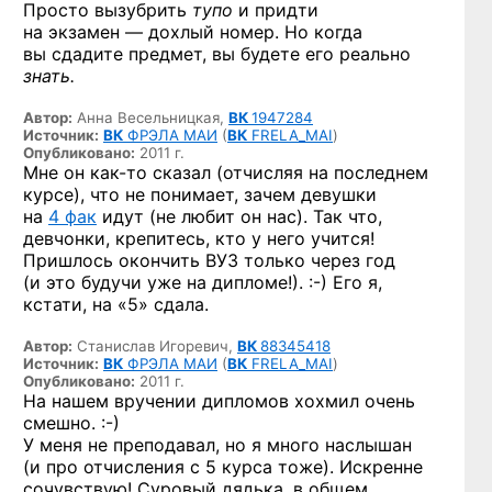
Просто вызубрить
тупо
и придти
на экзамен — дохлый номер. Но когда
вы сдадите предмет, вы будете его реально
знать.
Автор:
Анна Весельницкая,
ВК
1947284
Источник:
ВК
ФРЭЛА МАИ
(
ВК
FRELA_MAI
)
Опубликовано:
2011 г.
Мне он
как-то
сказал (отчисляя на последнем
курсе), что не понимает, зачем девушки
на
4 фак
идут (не любит он нас). Так что,
девчонки, крепитесь, кто у него учится!
Пришлось окончить ВУЗ только через год
(и это будучи уже
на дипломе!). :-)
Его я,
кстати, на «5» сдала.
Автор:
Станислав Игоревич,
ВК
88345418
Источник:
ВК
ФРЭЛА МАИ
(
ВК
FRELA_MAI
)
Опубликовано:
2011 г.
На нашем вручении дипломов хохмил очень
смешно. :-)
У меня не преподавал, но я много наслышан
(и про отчисления с 5 курса тоже). Искренне
сочувствую! Суровый дядька, в общем.