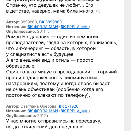
Странно, что девушек не любит… Его
в детстве, наверно, мама била
много. :-)
Автор:
3859860,
ВК
3859860
Источник:
ВК
ФРЭЛА МАИ
(
ВК
FRELA_MAI
)
Опубликовано:
2011 г.
Роман Богданович — один из немногих
преподавателей, глядя на которых, понимаешь,
что инженеринг — область, в которой
у специалиста есть будущее.
А его внешний вид и стиль — просто
образцовые.
Один только минус в преподавании — горячий
нрав и подверженность сиюминутным
настроениям, поэтому иногда опрос бывает
не очень объективен (особенно когда его
постоянно отвлекают по телефону).
Автор:
Светлана Озерова,
ВК
271920
Источник:
ВК
ФРЭЛА МАИ
(
ВК
FRELA_MAI
)
Опубликовано:
2012 г.
У нас многие отправились на пересдачу,
но до отчислений дело не дошло.