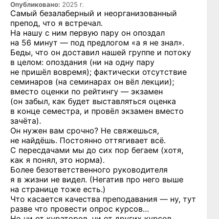
Опубликовано:
2025 г.
Самый безалаберный и неорганизованный
препод, что я встречал.
На нашу с ним первую пару он опоздал
на 56 минут — под предлогом «а я не знал».
Беды, что он доставил нашей группе и потоку
в целом: опоздания (ни на одну пару
не пришёл вовремя); фактически отсутствие
семинаров (на семинарах он вёл лекции);
вместо оценки по рейтингу — экзамен
(он забыл, как будет выставляться оценка
в конце семестра, и провёл экзамен вместо
зачёта).
Он нужен вам срочно? Не свяжешься,
не найдёшь. Постоянно оттягивает всё.
С пересдачами мы до сих пор бегаем (хотя,
как я понял, это норма).
Более безответственного руководителя
я в жизни не видел. (Негатив про него выше
на странице тоже есть.)
Что касается качества преподавания — ну, тут
разве что провести опрос курсов…
Но ни от кураторов, ни от других курсов