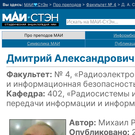
Вы здесь:
МАИ
♥
СтЭн
>
Про преподов
>
Факультет № 4
>
Д. А. 
Про преподов МАИ
Информбю
Символика МАИ
Публикац
Дмитрий Александрович
Факультет:
№ 4, «Радиоэлектро
и информационная безопасност
Кафедра:
402, «Радиосистемы и
передачи информации и информ
Автор:
Михаил 
Опубликовано:
2