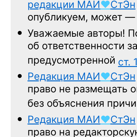
редакции
МАИ
♥
СтЭн
опубликуем, может 
Уважаемые авторы! П
об ответственности за
предусмотренной
ст. 
Редакция
МАИ
♥
СтЭн
право не размещать о
без объяснения причи
Редакция
МАИ
♥
СтЭн
право на редакторску