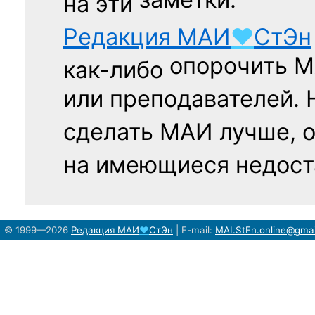
заметки.
на эти
Редакция
МАИ
♥
СтЭн
опорочить 
как-либо
или преподавателей. 
сделать МАИ лучше, 
на имеющиеся недост
© 1999—2026
Редакция
МАИ
♥
СтЭн
|
E-mail:
MAI.StEn.online@gma