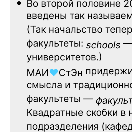
Во второй половине
2
введены так называе
(Так начальство тепе
факультеты:
— 
schools
университетов.)
придержи
МАИ
♥
СтЭн
смысла и традиционн
факультеты —
факуль
Квадратные скобки в 
подразделения (кафед