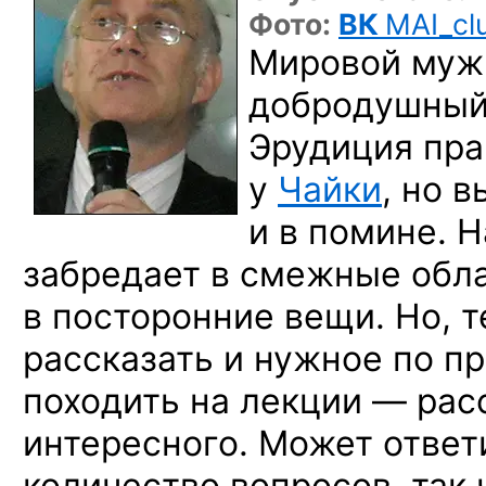
Фото:
ВК
MAI_cl
Мировой мужи
добродушный 
Эрудиция пра
у
Чайки
, но 
и в помине. 
забредает в смежные обла
в посторонние вещи. Но, т
рассказать и нужное по п
походить на лекции — рас
интересного. Может ответ
количество вопросов, так 