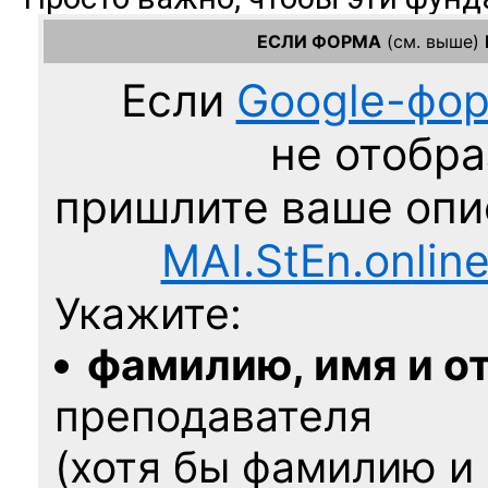
ЕСЛИ ФОРМА
(см. выше)
Если
Google-фо
не отобра
пришлите ваше оп
MAI.StEn.onlin
Укажите:
фамилию, имя и о
преподавателя
(хотя бы фамилию и 