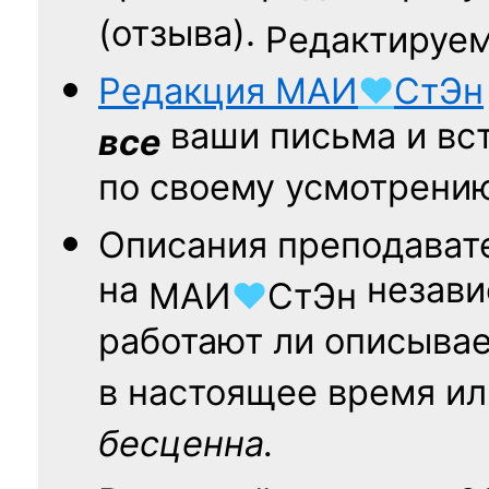
(отзыва).
Редактируем
Редакция
МАИ
♥
СтЭн
ваши письма и вст
все
по своему усмотрени
Описания преподават
на
независ
МАИ
♥
СтЭн
работают ли описыва
в настоящее время ил
бесценна.