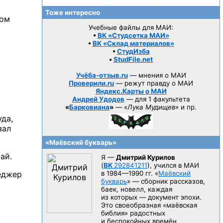
Тоже интересно
том
Учебные файлы для МАИ:
•
ВК «Студсетка МАИ»
•
ВК «Склад материалов»
•
СтудИзба
•
StudFile.net
Учёба-отзыв.ru
— мнения о МАИ
Проверили.ru
— режут правду о МАИ
Яндекс.Карты о МАИ
Андрей Удодов
— для 1 факультета
«
Барковиана
»
—
«Лука Мудищев»
и пр.
уда,
зал
«Маёвский букварь»
ай.
Я —
Дмитрий Курилов
(
ВК
292841211
), учился в МАИ
еджер
в 1984—1990 гг.
«
Маёвский
букварь
» — сборник рассказов,
баек, новелл, каждая
из которых — документ эпохи.
Это своеобразная «маёвская
библия» радостных
и беспокойных времён