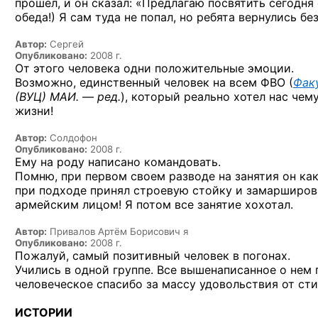
прошел, и он сказал: «Предлагаю посвятить сегодня
обеда!) Я сам туда не попал, но ребята вернулись без
Автор:
Сергей
Опубликовано:
2008 г.
От этого человека одни положительные эмоции.
Возможно, единственный человек на всем ФВО (
Фак
(ВУЦ) МАИ
. — ред.
), который реально хотел нас
чему
жизни!
Автор:
Солдофон
Опубликовано:
2008 г.
Ему на роду написано командовать.
Помню, при первом своем разводе на занятия
он ка
при подходе принял строевую стойку и замаршировал
армейским лицом! Я потом все занятие хохотал.
Автор:
Привалов Артём Борисович я
Опубликовано:
2008 г.
Пожалуй, самый позитивный человек в погонах.
Учились в одной группе. Все вышенаписанное о нем
человеческое спасибо за массу удовольствия от сти
ИСТОРИИ