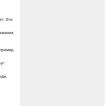
нет. Эти
яжения.
пример,
уг
юди,