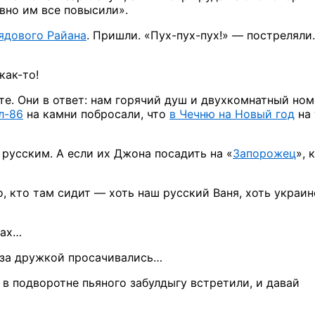
вно
им все
повысили».
ядового Райана
. Пришли.
«Пух-пух-пух!» —
постреляли.
как-то!
те. Они
в ответ:
нам горячий душ
и двухкомнатный
ном
л-86
на камни побросали, что
в Чечню
на Новый
год
на
 русским.
А если
их Джона
посадить
на «
Запорожец
»,
к
о,
кто там
сидит —
хоть наш русский Ваня, хоть украин
дах…
за дружкой
просачивались…
в подворотне
пьяного забулдыгу встретили,
и давай