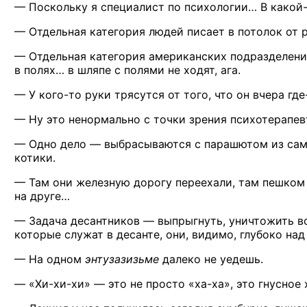
— Поскольку
я специалист
по психологии…
В какой
— Отдельная категория людей писает
в потолок
от 
— Отдельная категория американских
подразделен
в полях…
в шляпе
с полями
не ходят,
ага.
—
У кого-то
руки трясутся
от того,
что
он вчера
где
—
Ну это
ненормально
с точки
зрения психотерапе
— Одно
дело —
выбрасываются
с парашютом
из са
котики.
— Там они железную дорогу переехали, там пешком
на друге…
— Задача
десантников —
выпрыгнуть, уничтожить в
которые служат
в десанте,
они, видимо, глубоко над
—
На одном
энтузазизьме
далеко
не уедешь.
—
«Хи-хи-хи» —
это
не просто
«ха-ха»,
это гнусное 