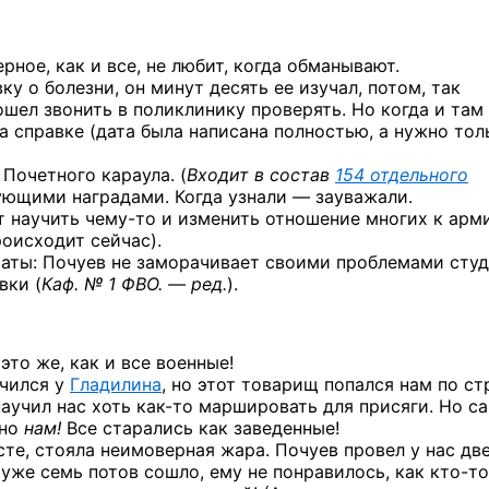
ерное, как
и все,
не любит,
когда обманывают.
вку
о болезни,
он минут
десять
ее изучал,
потом, так
пошел звонить
в поликлинику
проверять.
Но когда
и там
а справке
(дата была написана полностью,
а нужно
тол
Почетного караула.
(
Входит
в состав
154 отдельного
ующими наградами. Когда
узнали —
зауважали.
т научить
чему-то
и изменить
отношение многих
к арм
оисходит сейчас).
аты: Почуев
не заморачивает
своими проблемами студ
овки
(
Каф. № 1 ФВО. — ред.
).
это же, как и все военные!
учился у
Гладилина
, но этот товарищ попался нам по с
научил нас хоть
как-то
маршировать для присяги. Но с
жно
нам!
Все старались как заведенные!
сте, стояла неимоверная жара. Почуев провел у нас дв
с уже семь потов сошло, ему не понравилось, как
кто-то