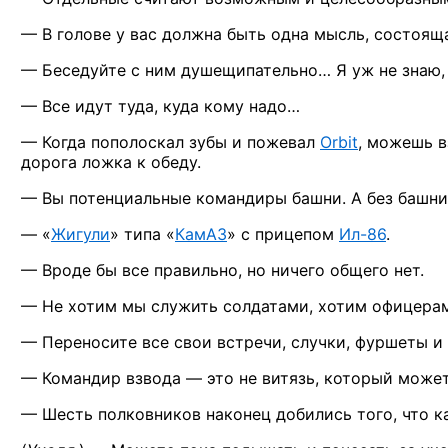
—
В голове
у вас
должна быть одна мысль, состоя
— Беседуйте
с ним
душещипательно…
Я уж не знаю,
— Все идут туда, куда кому надо…
— Когда пополоскал зубы
и пожевал
Orbit
, можешь 
дорога ложка
к обеду.
—
Вы потенциальные
командиры башни.
А без
башни 
— «
Жигули
» типа
«
КамАЗ
»
с прицепом
Ил-86
.
—
Вроде бы
все правильно,
но ничего
общего нет.
—
Не хотим
мы служить
солдатами, хотим офицер
— Переносите все свои встречи, случки, фуршеты
и
— Командир
взвода —
это
не витязь,
который может
— Шесть полковников наконец добились того, что ка