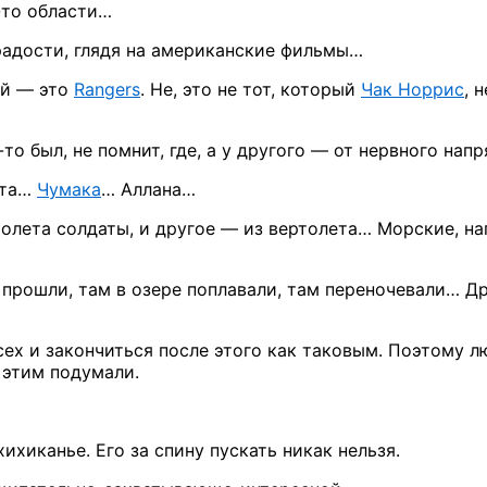
-то
области…
радости,
глядя
на американские
фильмы…
ий —
это
Rangers
.
Не, это
не тот,
который
Чак Норрис
, 
-то
был,
не помнит,
где,
а у другого —
от нервного
напр
вта…
Чумака
… Аллана…
молета
солдаты,
и другое —
из вертолета…
Морские, на
 прошли, там
в озере
поплавали, там переночевали… Др
сех
и закончиться
после этого как таковым. Поэтому л
 этим подумали.
хихиканье. Его
за спину
пускать никак нельзя.