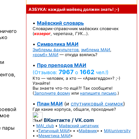
АЗБУКА: каждый маёвец должен
знать! ;-)
•
Маёвский словарь
Словарик-справочник
маёвских словечек
ничего
(
козерог
,
черепаха
,
ГУК…
).
ько
•
Символика МАИ
Эмблемы факультетов
,
эмблема МАИ
,
«ромб» МАИ
— откуда взялись?
ии
•
Про преподов МАИ
7967
1662
(Отзывов:
о
чел.!)
ентов,
Кто —
человек,
а кто —
«Армагеддон»? ;-)
Узнайте!
Вы знаете
что-то
ещё?!
Так сообщите!
(
Заполните форму
или
напишите письмо
.)
•
План МАИ
(и
спутниковый снимок
)
троевой
Где какие корпуса, общаги, проходные?
амое
ВКонтакте / VK.com
•
MAI_club
•
Маёвский цитатник
е пары
• «
Типичный МАИ
» • «
Маёвник
» •
MAIuniversity
• «
Меметика МАИ
»