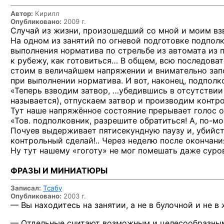
Автор:
Кирилл
Опубликовано:
2009 г.
Случай из жизни, произошедший со мной и моим взв
На одном из занятий по огневой подготовке подпол
выполнения норматива по стрельбе из автомата из п
к рубежу, как готовиться… В общем, всю последова
стоим в величайшем напряжении и внимательно зап
при выполнении норматива. И вот, наконец, подполк
«Теперь взводим затвор, …убедившись в отсутствии 
называется), отпускаем затвор и производим контр
Тут наше напряжённое состояние прерывает голос о
«Тов. подполковник, разрешите обратиться!
А, по-мо
Почуев выдерживает пятисекундную паузу и, убийств
контрольный сделай!.. Через неделю после окончани
Ну тут нашему «гоготу» не мог помешать даже суро
ФРАЗЫ И МИНИАТЮРЫ
Записал:
Тсабу
Опубликовано:
2003 г.
—
Вы находитесь
на занятии,
а не в булочной
и не в
— Отдельные считают возможным
и целесообразны