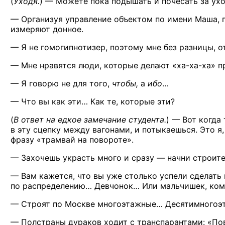
(
Уходя.
) —
Можете пока подышать
и почесать
за ух
— Организуя управление объектом
по имени
Маша, п
измеряют донное.
—
Я не гомогипнотизер,
поэтому мне без разницы, 
— Мне нравятся люди, которые делают
«ха-ха-ха»
пр
—
Я говорю
не для
того,
чтобы,
а
ибо
…
— Что
вы как
эти… Как
те, которые
эти?
(
В ответ
на едкое
замечание
студента.
) —
Вот когда 
в эту
сцепку между вагонами,
и потыкаешься.
Это
я
фразу «трамвай
на повороте».
— Захочешь украсть много
и сразу —
начни строите
— Вам кажется, что
вы уже
столько успели сделать
по распределению…
Девчонок… Или мальчишек, кому
— Строят
по Москве
многоэтажные… Десятимногоэт
— Полстраны дураков ходит
с транспарантами:
«Пов