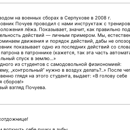
одом на военных сборах в Серпухове в 2008 г.
ковник Почуев проводил с нами инструктаж с трениро
оложения лёжа. Показывает, значит, как правильно по
тельность действий — личным примером. Мы, естестве
оминаем движения и порядок действий, дабы не опозо
овник показывает одно из последних действий со слов
патрона в патроннике (кажется, так эта часть автомат
ольный спуск в землю…»
дного из студентов с самодовольной физиономией:
ему,
„контрольный“ нужно в воздух делать?..» После че
енно глядя на этого студента, выдает: «В голову себе
я сборов!»
вый взгляд Почуева.
хотдожнице!
м
воткнуть себе ручку
в зубы…