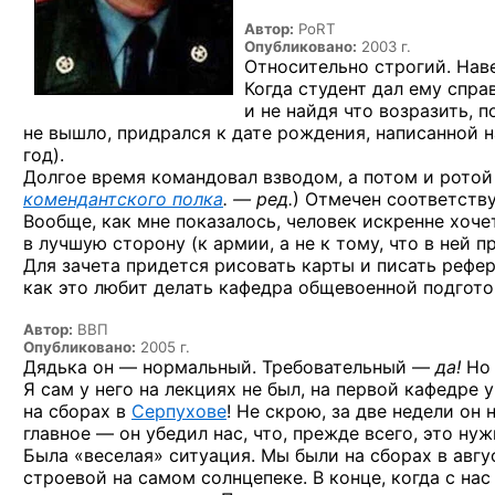
Автор:
PoRT
Опубликовано:
2003 г.
Относительно строгий. Нав
Когда студент дал ему спра
и не найдя
что возразить, 
не вышло,
придрался
к дате
рождения, написанной
н
год).
Долгое время командовал взводом,
а потом
и ротой
комендантского полка
. — ред.
) Отмечен соответств
Вообще, как мне показалось, человек искренне хоче
в лучшую
сторону
(к армии,
а не к тому,
что
в ней
пр
Для зачета придется рисовать карты
и писать
рефер
как это любит делать кафедра общевоенной подгот
Автор:
ВВП
Опубликовано:
2005 г.
Дядька он — нормальный.
Требовательный —
да!
Но 
Я сам у него на лекциях не был, на первой кафедре 
на сборах в
Серпухове
! Не скрою, за две недели он 
главное — он убедил нас, что, прежде всего, это ну
Была «веселая» ситуация. Мы были на сборах в авгу
строевой на самом солнцепеке. В конце, когда с на