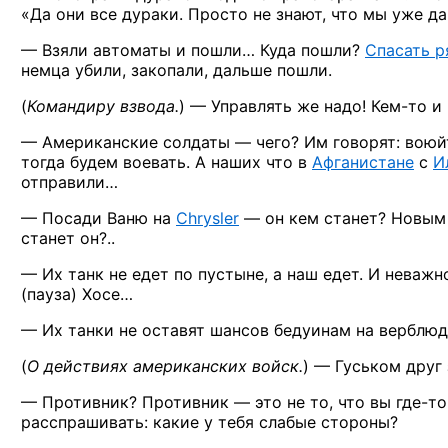
«Да они
все дураки. Просто
не знают,
что
мы уже
да
— Взяли автоматы
и пошли…
Куда пошли?
Спасать р
немца убили, закопали, дальше пошли.
(
Командиру
взвода.
) —
Управлять же
надо!
Кем-то
и 
— Американские
солдаты —
чего?
Им говорят:
воюй
тогда будем воевать.
А наших
что
в
Афганистане
с
И
отправили…
— Посади Ваню
на
Chrysler
—
он кем
станет? Новым
станет он?..
—
Их танк
не едет
по пустыне,
а наш
едет.
И неважн
(пауза) Хосе…
—
Их танки
не оставят
шансов бедуинам
на верблю
(
О действиях
американских
войск.
) —
Гуськом друг
— Противник?
Противник —
это
не то, что
вы где-то
расспрашивать: какие
у тебя
слабые стороны?