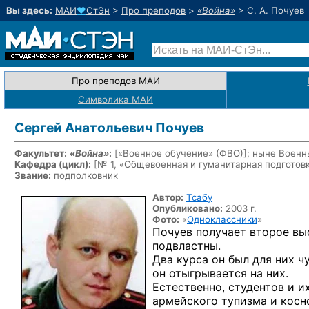
Вы здесь:
МАИ
♥
СтЭн
>
Про преподов
>
«Война»
>
С. А. Почуев
Про преподов МАИ
Символика МАИ
Сергей Анатольевич Почуев
Факультет:
«Война»
:
[«Военное обучение» (ФВО)]
;
ныне Военн
Кафедра (цикл):
[№ 1, «Общевоенная и гуманитарная подготов
Звание:
подполковник
Автор:
Тсабу
Опубликовано:
2003 г.
Фото:
«
Одноклассники
»
Почуев получает второе в
подвластны.
Два курса
он был
для них ч
он отыгрывается
на них.
Естественно, студентов
и и
армейского тупизма
и косн