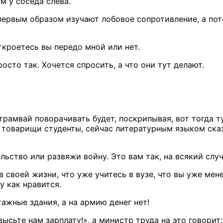
ом
у соседа
слева.
ервым образом изучают лобовое сопротивление,
а по
откроетесь
вы передо
мной или нет.
осто так. Хочется спросить,
а что
они тут делают.
трамвай поворачивать будет, поскрипывая, вот тогда т
, товарищи
студенты, сейчас литературным языком ска
льство или развяжи войну. Это вам так,
на всякий
случ
в своей
жизни, что уже учитесь
в вузе,
что
вы уже
мен
 как нравится.
ажные здания,
а на армию
денег нет!
ысьте нам зарплату!»,
а министр
труда
на это
говорит: