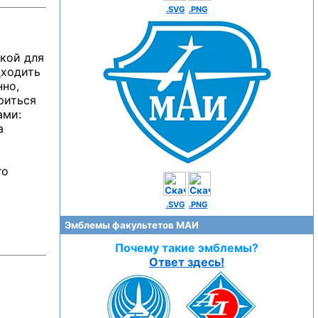
.SVG
.PNG
вкой для
дходить
нно,
риться
ами:
а
го
.SVG
.PNG
Эмблемы факультетов МАИ
Почему такие эмблемы?
Ответ здесь!