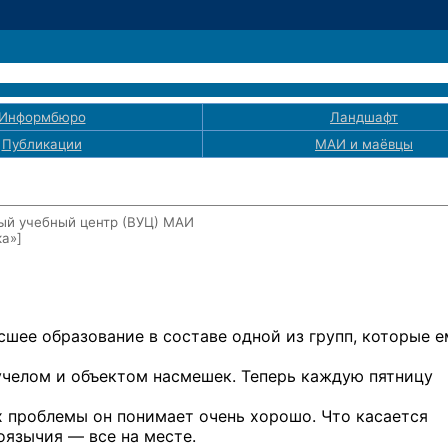
Информбюро
Ландшафт
Публикации
МАИ
и маёвцы
ый учебный центр
(ВУЦ) МАИ
ка»]
ысшее образование
в составе
одной
из групп,
которые е
учелом
и объектом
насмешек. Теперь каждую пятницу
х проблемы
он понимает
очень хорошо. Что касается
оязычия —
все
на месте.