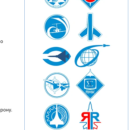
то
рону.