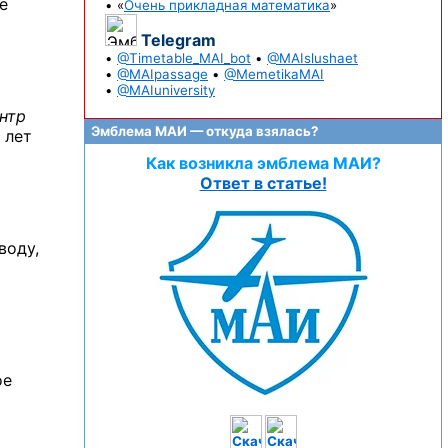
е
• «
Очень прикладная математика
»
Telegram
•
@Timetable_MAI_bot
•
@MAIslushaet
•
@MAIpassage
•
@MemetikaMAI
•
@MAIuniversity
нтр
Эмблема МАИ — откуда взялась?
 лет
Как возникла эмблема МАИ?
Ответ в статье!
воду,
ое