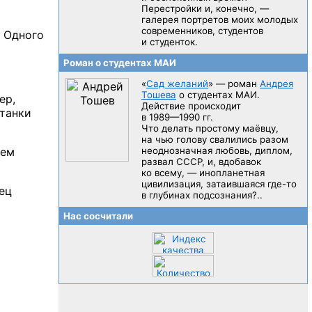
Перестройки и, конечно, —
галерея портретов моих молодых
современников, студентов
 Одного
и студенток.
Роман о студентах МАИ
«
Сад желаний
» — роман
Андрея
Тошева
о студентах МАИ.
ер,
Действие происходит
 танки
в 1989—1990 гг.
Что делать простому маёвцу,
на чью голову свалились разом
ем
неоднозначная любовь, диплом,
развал CCCP, и, вдобавок
ко всему, — инопланетная
цивилизация, затаившаяся
где-то
ец
в глубинах подсознания?..
Нас сосчитали