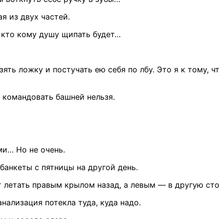
щая
из двух
частей.
кто кому душу щипать будет…
взять ложку
и постучать
ею себя
по лбу.
Это
я к тому,
ч
командовать башней нельзя.
ами…
Но не очень.
 банкеты
с пятницы
на другой
день.
 летать правым крылом назад,
а левым —
в другую
сто
нализация потекла туда, куда надо.