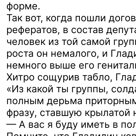
форме.
Так вот, когда пошли дого
рефератов,
в состав
депут
человек
из той
самой групп
роста он немалого,
и Глад
немного выше его генитал
Хитро сощурив табло, Гла
«Из какой
ты группы, солда
полным дерьма приторным
фразу, ставшую крылатой
— А вас я буду иметь в по