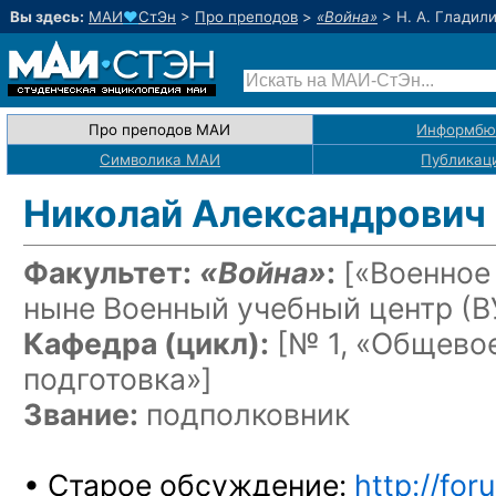
Вы здесь:
МАИ
♥
СтЭн
>
Про преподов
>
«Война»
>
Н. А. Гладил
Про преподов МАИ
Информбю
Символика МАИ
Публикац
Николай Александрович
Факультет:
«Война»
:
[«Военное
ныне Военный учебный центр
(В
Кафедра (цикл):
[№ 1, «Общево
подготовка»]
Звание:
подполковник
• Старое обсуждение:
http://for