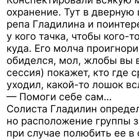
охранение. Тут
в дверную
репа Гладилина
и поинтер
у кого
тачка, чтобы
кого-т
куда. Его молча проигнор
обиделся, мол, жлобы вы 
сессия) покажет, кто где 
уходил,
какой-то
лошок вс
— Помоги себе сам…
Солиста Гладилин опреде
но расположение
группы з
при случае
полюбить ее
в