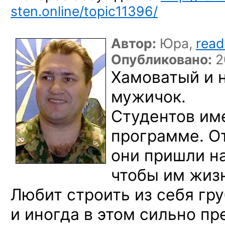
sten.online/topic11396/
Автор:
Юра,
read
Опубликовано:
2
Хамоватый и 
мужичок.
Студентов им
программе. О
они пришли на
чтобы им жизн
Любит строить из себя гр
и иногда в этом сильно пр