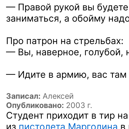
— Правой рукой вы будет
заниматься,
а обойму
надо
Про патрон
на стрельбах:
— Вы, наверное, голубой,
— Идите
в армию,
вас там
Записал:
Алексей
Опубликовано:
2003 г.
Студент приходит
в тир
на
из
пистолета Марголина
в