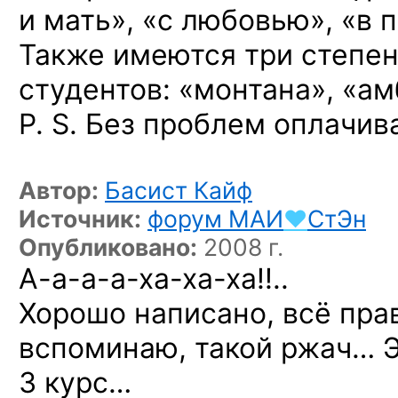
и мать», «с любовью», «в п
Также имеются три степе
студентов: «монтана», «ам
Р. S. Без проблем оплачив
Автор:
Басист Кайф
Источник:
форум
МАИ
♥
СтЭн
Опубликовано:
2008 г.
А-а-а-а-ха-ха-ха!!..
Хорошо написано, всё прав
вспоминаю, такой ржач… Э
3 курс…