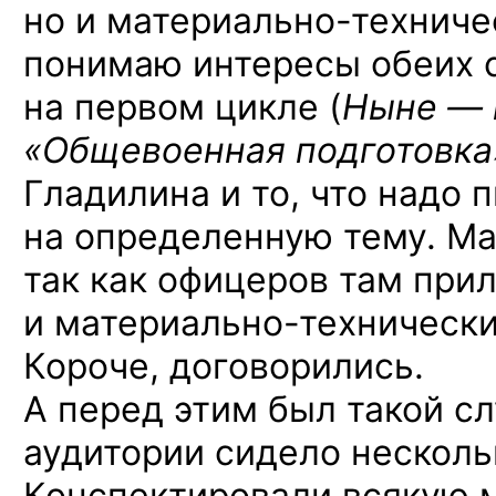
но и материально-техниче
понимаю интересы обеих с
на первом
цикле
(
Ныне —
«Общевоенная
подготовка
Гладилина
и то,
что надо п
на определенную
тему. Ма
так как офицеров там при
и материально-техническ
Короче, договорились.
А перед этим был такой с
аудитории сидело несколь
Конспектировали всякую 