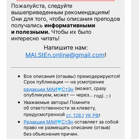
Пожалуйста, следуйте
вышеприведенным рекомендациям!
Они для того, чтобы описания преподов
получались
информативными
и полезными.
Чтобы их было
интересно читать!
Напишите нам:
MAI.StEn.online@gmail.com
!
Все описания (отзывы) премодерируются!
Срок публикации — на усмотрение
(может, сразу
редакции
МАИ
♥
СтЭн
опубликуем, может — через…
год). ;-)
Уважаемые авторы! Помните
об ответственности за клевету,
предусмотренной
ст. 128.1
УК РФ
!
Редакция
МАИ
♥
СтЭн
оставляет за собой
право не размещать описание (отзыв)
без объяснения причин.