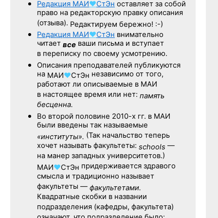
Редакция
МАИ
♥
СтЭн
оставляет за собой
право на редакторскую правку описания
(отзыва).
Редактируем бережно! :-)
Редакция
МАИ
♥
СтЭн
внимательно
читает
ваши письма и вступает
все
в переписку по своему усмотрению.
Описания преподавателей публикуются
на
независимо от того,
МАИ
♥
СтЭн
работают ли описываемые в МАИ
в настоящее время или нет:
память
бесценна.
Во второй половине
2010-х гг.
в МАИ
были введены так называемые
(Так начальство теперь
«институты».
хочет называть факультеты:
—
schools
на манер западных университетов.)
придерживается здравого
МАИ
♥
СтЭн
смысла и традиционно называет
факультеты —
факультетами.
Квадратные скобки в названии
подразделения (кафедры, факультета)
означают, что подразделение было: