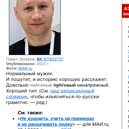
А
зна
Павел Захаров,
ВК
307832727
Опубликовано:
2022 г.
Фото:
МАИ.ru
Нормальный мужик.
И пошутит, и историю хорошую расскажет.
Довольно
лайтовый
light’овый
ненапряжный.
Хороший тип. (
См.
наш редакционный
словарик
, чтобы изъясняться
по-русски
грамотно. — ред.
)
См. также:
«
Не душнить, учить на примерах
и не раскачивать лодку
» — для МАИ.ru,