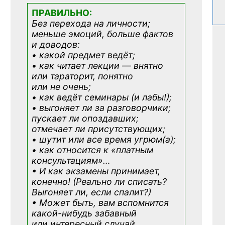
ПРАВИЛЬНО:
Без перехода на личности;
меньше эмоций, больше фактов
и доводов:
• какой предмет ведёт;
• как читает лекции — внятно
или тараторит, понятно
или не очень;
• как ведёт семинары (и лабы!);
• выгоняет ли за разговорчики;
пускает ли опоздавших;
отмечает ли присутствующих;
• шутит или все время угрюм(а);
• как относится к «платным
консультациям»
…
• И как экзамены принимает,
конечно! (Реально ли списать?
Выгоняет ли, если спалит?)
• Может быть, вам вспомнится
какой-нибудь
забавный
или интересный случай,