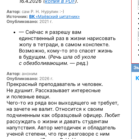
16.4.2026 (
копия в PDF
).
Автор:
сам Р. Н. Нурулин :-)
Источник:
ВК
«Маёвский цитатник»
Опубликовано:
2021 г.
— Сейчас я разрешу вам
единственный раз в жизни нарисовать
жопу в тетради, в самом конспекте.
Возможно,
кому-то
это спасет жизнь
в будущем. (
Речь шла об уколе
с обезболивающим. — ред.
)
Эм
Автор:
аноним
К
Опубликовано:
2026 г.
Прекрасный преподаватель и человек.
Не душнит. Рассказывает интересные
и полезные вещи.
Чего-то
из ряда вон выходящего не требует,
на зачете не валит. Относится к своим
подчиненным как образцовый офицер. Любит
рассуждать о жизни и давать студентам
напутствия. Автор методичек и обладатель
ученой степени, что при разговоре с ним