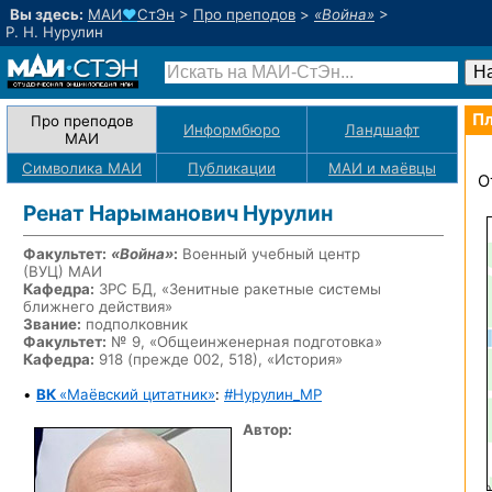
Вы здесь:
МАИ
♥
СтЭн
>
Про преподов
>
«Война»
>
Р. Н. Нурулин
Пл
Про преподов
Информбюро
Ландшафт
МАИ
Символика МАИ
Публикации
МАИ
и маёвцы
О
Ренат Нарыманович Нурулин
Факультет:
«Война»
:
Военный учебный центр
(ВУЦ) МАИ
Кафедра:
ЗРС БД, «Зенитные ракетные системы
ближнего действия»
Звание:
подполковник
Факультет:
№ 9, «Общеинженерная подготовка»
Кафедра:
918 (прежде 002, 518), «История»
•
ВК
«Маёвский цитатник»
:
#Нурулин_MP
Автор: