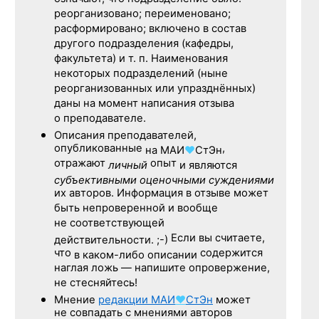
реорганизовано; переименовано;
расформировано; включено в состав
другого подразделения (кафедры,
факультета) и т. п. Наименования
некоторых подразделений (ныне
реорганизованных или упразднённых)
даны на момент написания отзыва
о преподавателе.
Описания преподавателей,
опубликованные
,
на
МАИ
♥
СтЭн
отражают
опыт
личный
и являются
субъективными оценочными суждениями
их авторов. Информация в отзыве может
быть непроверенной и вообще
не соответствующей
Если вы считаете,
действительности. ;-)
что
содержится
в каком-либо описании
наглая ложь — напишите опровержение,
не стесняйтесь!
Мнение
редакции
МАИ
♥
СтЭн
может
не совпадать с мнениями авторов