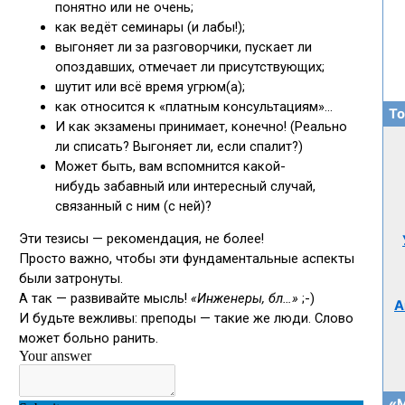
То
А
«М