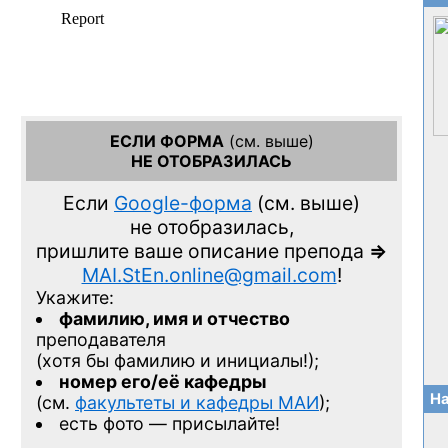
ЕСЛИ ФОРМА
(см. выше)
НЕ ОТОБРАЗИЛАСЬ
Если
Google-форма
(см. выше)
не отобразилась,
пришлите ваше описание препода
=>
MAI.StEn.online@gmail.com
!
Укажите:
фамилию, имя и отчество
преподавателя
(хотя бы фамилию и инициалы!);
номер его/её кафедры
На
(см.
факультеты и кафедры МАИ
);
есть фото — присылайте!