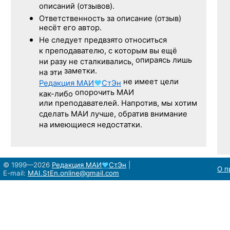
описаний (отзывов).
Ответственность
за описание
(отзыв)
несёт его автор.
Не следует
предвзято относиться
к преподавателю,
с которым
вы ещё
опираясь лишь
ни разу
не сталкивались,
заметки.
на эти
не имеет цели
Редакция
МАИ
♥
СтЭн
опорочить МАИ
как-либо
или преподавателей. Напротив, мы хотим
сделать МАИ лучше, обратив внимание
на имеющиеся недостатки.
© 1999—2026
Редакция
МАИ
♥
СтЭн
|
О п
E-mail:
MAI.StEn.online@gmail.com