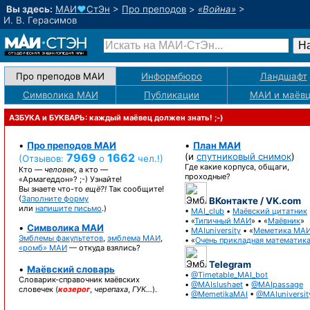
Вы здесь:
МАИ
♥
СтЭн
>
Про преподов
>
«Война»
>
И. В. Герасимов
Про преподов МАИ
Информбюро
Ландшафт
Символика МАИ
Публикации
МАИ
и маёв
АЗБУКА и БУКВАРЬ: каждый маёвец должен знать! ;-)
•
Про преподов МАИ
•
План МАИ
7969
1662
(и
спутниковый снимок
)
(Отзывов:
о
чел.!)
Где какие корпуса, общаги,
Кто —
человек,
а кто —
проходные?
«Армагеддон»? ;-)
Узнайте!
Вы знаете
что-то
ещё?!
Так сообщите!
(
Заполните форму
ВКонтакте / VK.com
или
напишите письмо
.)
•
MAI_club
•
Маёвский цитатник
• «
Типичный МАИ
» • «
Маёвник
»
•
Символика МАИ
•
MAIuniversity
• «
Меметика МА
Эмблемы факультетов
,
эмблема МАИ
,
• «
Очень прикладная математик
«ромб» МАИ
— откуда взялись?
Telegram
•
Маёвский словарь
•
@Timetable_MAI_bot
Словарик-справочник
маёвских
•
@MAIslushaet
•
@MAIpassage
словечек (
козерог
,
черепаха
,
ГУК…
).
•
@MemetikaMAI
•
@MAIuniversit