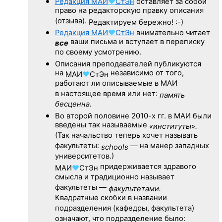
Редакция
МАИ
♥
СтЭн
оставляет за собой
право на редакторскую правку описания
(отзыва).
Редактируем бережно! :-)
Редакция
МАИ
♥
СтЭн
внимательно читает
ваши письма и вступает в переписку
все
по своему усмотрению.
Описания преподавателей публикуются
на
независимо от того,
МАИ
♥
СтЭн
работают ли описываемые в МАИ
в настоящее время или нет:
память
бесценна.
Во второй половине
2010-х гг.
в МАИ были
введены так называемые
«институты».
(Так начальство теперь хочет называть
факультеты:
— на манер западных
schools
университетов.)
придерживается здравого
МАИ
♥
СтЭн
смысла и традиционно называет
факультеты —
факультетами.
Квадратные скобки в названии
подразделения (кафедры, факультета)
означают, что подразделение было: