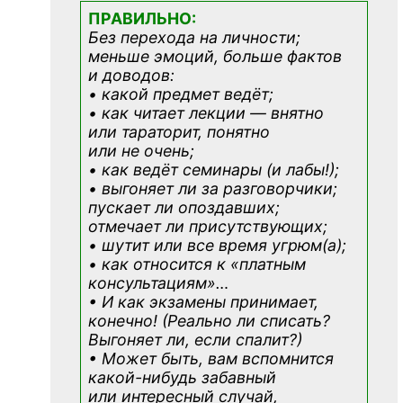
ПРАВИЛЬНО:
Без перехода на личности;
меньше эмоций, больше фактов
и доводов:
• какой предмет ведёт;
• как читает лекции — внятно
или тараторит, понятно
или не очень;
• как ведёт семинары (и лабы!);
• выгоняет ли за разговорчики;
пускает ли опоздавших;
отмечает ли присутствующих;
• шутит или все время угрюм(а);
• как относится к «платным
консультациям»
…
• И как экзамены принимает,
конечно! (Реально ли списать?
Выгоняет ли, если спалит?)
• Может быть, вам вспомнится
какой-нибудь
забавный
или интересный случай,