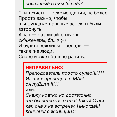
связанный с ним (с ней)?
Эти тезисы — рекомендация, не более!
Просто важно, чтобы
эти фундаментальные аспекты были
затронуты.
А так — развивайте мысль!
«Инженеры, бл…»
;-)
И будьте вежливы: преподы —
такие же люди.
Слово может больно ранить.
НЕПРАВИЛЬНО:
Преподователь просто супер!!!!111
Из всех преподо в в МАИ
он луДший!!!11
или:
Скажу кратко но достаточно
что бы понять кто она! Такой Суки
как она я не встречал Никогда!!!
Конченная
женьщина!