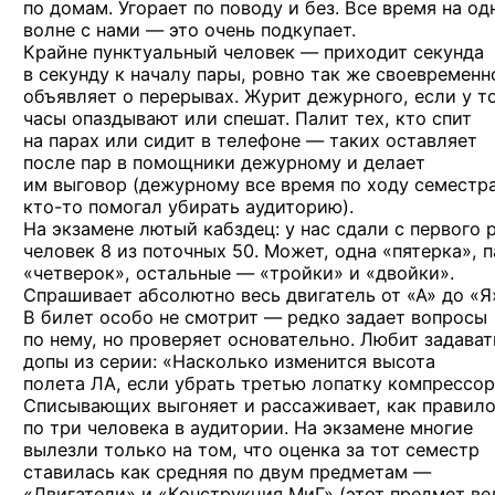
по домам. Угорает по поводу и без. Все время на од
волне с нами — это очень подкупает.
Крайне пунктуальный человек — приходит секунда
в секунду к началу пары, ровно так же своевременн
объявляет о перерывах. Журит дежурного, если у т
часы опаздывают или спешат. Палит тех, кто спит
на парах или сидит в телефоне — таких оставляет
после пар в помощники дежурному и делает
им выговор (дежурному все время по ходу семестр
кто-то
помогал убирать аудиторию).
На экзамене лютый кабздец: у нас сдали с первого 
человек 8 из поточных 50. Может, одна «пятерка», 
«четверок», остальные — «тройки» и «двойки».
Спрашивает абсолютно весь двигатель от «А» до «Я
В билет особо не смотрит — редко задает вопросы
по нему, но проверяет основательно. Любит задават
допы из серии: «Насколько изменится высота
полета ЛА, если убрать третью лопатку компрессор
Списывающих выгоняет и рассаживает, как правило
по три человека в аудитории. На экзамене многие
вылезли только на том, что оценка за тот семестр
ставилась как средняя по двум предметам —
«Двигатели» и «Конструкция МиГ» (этот предмет ве