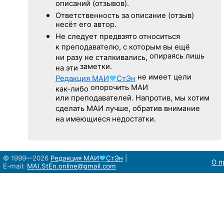
описаний (отзывов).
Ответственность
за описание
(отзыв)
несёт его автор.
Не следует
предвзято относиться
к преподавателю,
с которым
вы ещё
опираясь лишь
ни разу
не сталкивались,
заметки.
на эти
не имеет цели
Редакция
МАИ
♥
СтЭн
опорочить МАИ
как-либо
или преподавателей. Напротив, мы хотим
сделать МАИ лучше, обратив внимание
на имеющиеся недостатки.
© 1999—2026
Редакция
МАИ
♥
СтЭн
|
О п
E-mail:
MAI.StEn.online@gmail.com