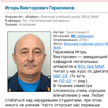
Игорь Викторович Герасимов
Факультет:
«Война»
:
Военный учебный центр
(ВУЦ) МАИ
Кафедра:
ЛА, «Летательные аппараты»
Звание:
полковник
Автор:
Треугольник 6
Источник:
ВК
«Маёвник»
Опубликовано:
2019 г.
Фото:
Военный учебный центр (В
МАИ
Герасимов Игорь
Викторович — заведующий
кафедрой летательных
аппаратов в
ВУЦ при МАИ
.
Читал у нас курс по двигат
МиГ-29
. (
То есть
по
РД-33
. — ред.
)
В течение семестра
сложилось очень хорошее
впечатление о нем. Любит
стебаться над нерадивыми студентами, при этом
никого не унижая. Часто отпускал нас пораньше