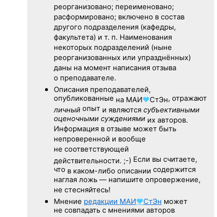
реорганизовано; переименовано;
расформировано; включено в состав
другого подразделения (кафедры,
факультета) и т. п. Наименования
некоторых подразделений (ныне
реорганизованных или упразднённых)
даны на момент написания отзыва
о преподавателе.
Описания преподавателей,
опубликованные
, отражают
на
МАИ
♥
СтЭн
опыт
личный
и являются
субъективными
оценочными суждениями
их авторов.
Информация в отзыве может быть
непроверенной и вообще
не соответствующей
Если вы считаете,
действительности. ;-)
что
содержится
в каком-либо описании
наглая ложь — напишите опровержение,
не стесняйтесь!
Мнение
редакции
МАИ
♥
СтЭн
может
не совпадать с мнениями авторов