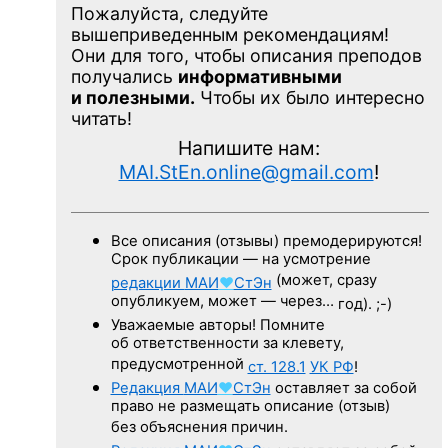
Пожалуйста, следуйте
вышеприведенным рекомендациям!
Они для того, чтобы описания преподов
получались
информативными
и полезными.
Чтобы их было интересно
читать!
Напишите нам:
MAI.StEn.online@gmail.com
!
Все описания (отзывы) премодерируются!
Срок публикации — на усмотрение
(может, сразу
редакции
МАИ
♥
СтЭн
опубликуем, может — через…
год). ;-)
Уважаемые авторы! Помните
об ответственности за клевету,
предусмотренной
ст. 128.1
УК РФ
!
Редакция
МАИ
♥
СтЭн
оставляет за собой
право не размещать описание (отзыв)
без объяснения причин.