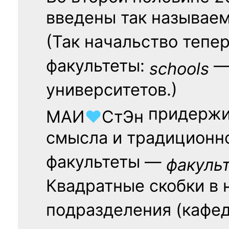
введены так называе
(Так начальство тепе
факультеты:
— 
schools
университетов.)
придержи
МАИ
♥
СтЭн
смысла и традиционн
факультеты —
факуль
Квадратные скобки в 
подразделения (кафед