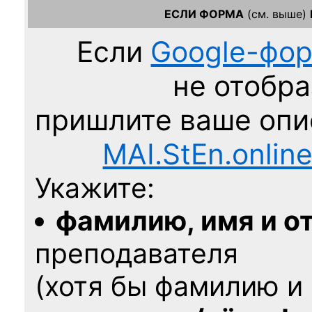
ЕСЛИ ФОРМА
(см. выше)
Если
Google-фо
не отобра
пришлите ваше оп
MAI.StEn.onlin
Укажите:
фамилию, имя и о
преподавателя
(хотя бы фамилию и 