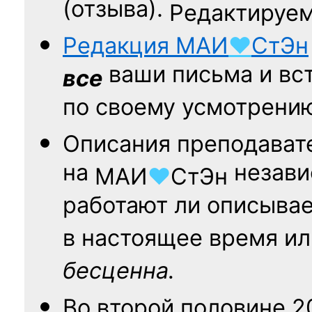
(отзыва).
Редактируем
Редакция
МАИ
♥
СтЭн
ваши письма и вст
все
по своему усмотрени
Описания преподават
на
независ
МАИ
♥
СтЭн
работают ли описыва
в настоящее время ил
бесценна.
Во второй половине
2