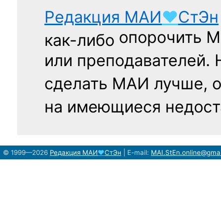
Редакция
МАИ
♥
СтЭн
опорочить 
как-либо
или преподавателей. 
сделать МАИ лучше, 
на имеющиеся недост
© 1999—2026
Редакция
МАИ
♥
СтЭн
|
E-mail:
MAI.StEn.online@gma