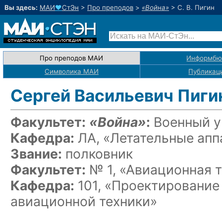
Вы здесь:
МАИ
♥
СтЭн
>
Про преподов
>
«Война»
>
С. В. Пигин
Про преподов МАИ
Информбю
Символика МАИ
Публикац
Сергей Васильевич Пиги
Факультет:
«Война»
:
Военный у
Кафедра:
ЛА, «Летательные апп
Звание:
полковник
Факультет:
№ 1, «Авиационная 
Кафедра:
101, «Проектирование
авиационной техники»