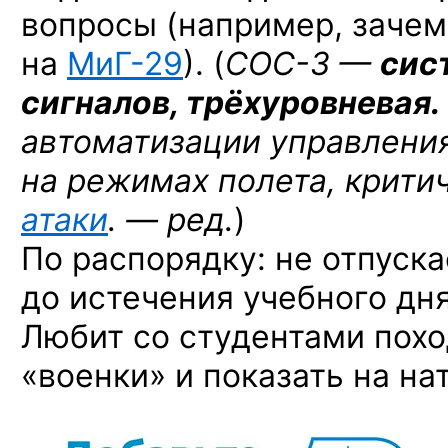
вопросы (например, заче
на
МиГ-29
).
(
СОС-3 —
сис
сигналов, трёхуровневая.
автоматизации управлени
на режимах полета, крити
атаки
. — ред.
)
По распорядку: не отпуск
до истечения учебного дня
Любит со студентами пох
«военки» и показать на нат