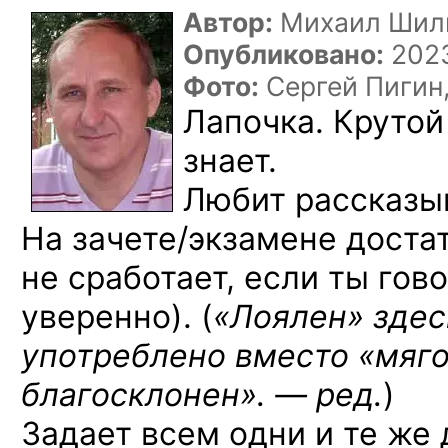
Автор:
Михаил Шил
Опубликовано:
2023
Фото:
Сергей Пигин
Лапочка. Крутой
знает.
Любит рассказыв
На зачете/экзамене достат
не сработает, если ты го
уверенно). (
«Лоялен» зде
употреблено вместо «мяго
благосклонен». — ред.
)
Задает всем одни и те же