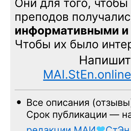
Они для того, чтобы
преподов получалис
информативными и
Чтобы их было интер
Напишит
MAI.StEn.onlin
Все описания (отзывы
Срок публикации — н
редакции
МАИ
♥
СтЭн