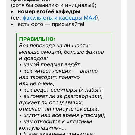
(хотя бы фамилию и инициалы!);
номер его/её кафедры
(см.
факультеты и кафедры МАИ
);
есть фото — присылайте!
ПРАВИЛЬНО:
Без перехода на личности;
меньше эмоций, больше фактов
и доводов:
• какой предмет ведёт;
• как читает лекции — внятно
или тараторит, понятно
или не очень;
• как ведёт семинары (и лабы!);
• выгоняет ли за разговорчики;
пускает ли опоздавших;
отмечает ли присутствующих;
• шутит или все время угрюм(а);
• как относится к «платным
консультациям»
…
• И как экзамены принимает,