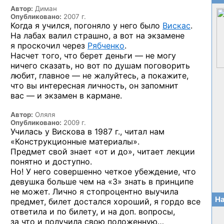
Автор:
Диман
Опубликовано:
2007 г.
Когда я учился, погоняло у него было
Вискас
.
На лабах валил страшно, а вот на экзамене
я проскочил через
Рябченко
.
Насчет того, что берет деньги — не могу
ничего сказать, но вот по душам поговорить
любит, главное — не жалуйтесь, а покажите,
что вы интересная личность, он запомнит
вас — и экзамен в кармане.
Автор:
Оляля
Опубликовано:
2009 г.
Училась у Вискова в 1987 г., читал нам
«Конструкционные материалы».
Предмет свой знает «от и до», читает лекции
понятно и доступно.
Но! У него совершенно четкое убеждение, что
девушка больше чем на «3» знать в принципе
не может. Лично я стопроцентно выучила
На
предмет, билет достался хороший, я гордо все
ответила и по билету, и на доп. вопросы,
за что и получила свою положенную…