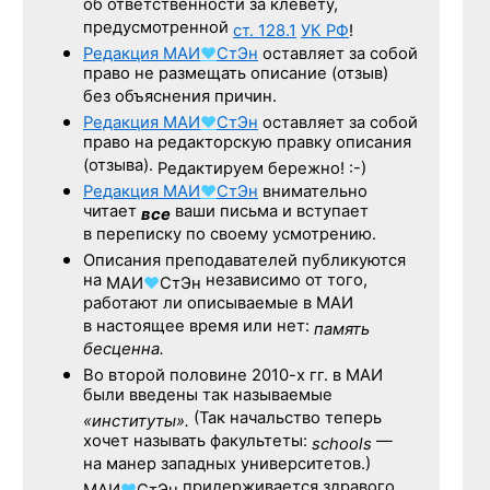
об ответственности за клевету,
предусмотренной
ст. 128.1
УК РФ
!
Редакция
МАИ
♥
СтЭн
оставляет за собой
право не размещать описание (отзыв)
без объяснения причин.
Редакция
МАИ
♥
СтЭн
оставляет за собой
право на редакторскую правку описания
(отзыва).
Редактируем бережно! :-)
Редакция
МАИ
♥
СтЭн
внимательно
читает
ваши письма и вступает
все
в переписку по своему усмотрению.
Описания преподавателей публикуются
на
независимо от того,
МАИ
♥
СтЭн
работают ли описываемые в МАИ
в настоящее время или нет:
память
бесценна.
Во второй половине
2010-х гг.
в МАИ
были введены так называемые
(Так начальство теперь
«институты».
хочет называть факультеты:
—
schools
на манер западных университетов.)
придерживается здравого