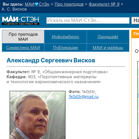
Вы здесь:
МАИ
♥
СтЭн
>
Про преподов
>
Факультет № 9
>
А. С. Висков
Пл
Про преподов
Информбюро
Ландшафт
МАИ
Символика МАИ
Публикации
МАИ
и маёвцы
О
Александр Сергеевич Висков
Факультет:
№ 9, «Общеинженерная подготовка»
Кафедра:
903, «Перспективные материалы
и технологии аэрокосмического назначения»
Фото:
1k0d3r,
1k0d3r@mail.ru