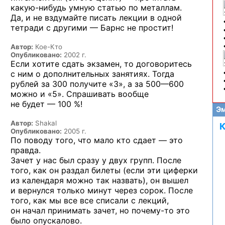
какую-нибудь
умную статью по металлам.
Да, и не вздумайте писать лекции в одной
тетради с другими — Барнс не простит!
Автор:
Кое-Кто
Опубликовано:
2002 г.
Если хотите сдать экзамен, то договоритесь
с ним о дополнительных занятиях. Тогда
рублей за 300 получите «3»,
а за 500—600
можно и «5».
Спрашивать вообще
не будет — 100 %!
Эм
Автор:
Shakal
К
Опубликовано:
2005 г.
По поводу того, что мало кто сдает — это
правда.
Зачет у нас был сразу у двух групп. После
того, как он раздал билеты (если эти циферки
из календаря можно так назвать), он вышел
и вернулся только минут через сорок. После
того, как мы все все списали с лекций,
он начал принимать зачет,
но почему-то
это
было опускалово.