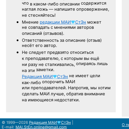
что
содержится
в каком-либо описании
наглая ложь — напишите опровержение,
не стесняйтесь!
Мнение
редакции
МАИ
♥
СтЭн
может
не совпадать с мнениями авторов
описаний (отзывов).
Ответственность
за описание
(отзыв)
несёт его автор.
Не следует
предвзято относиться
к преподавателю,
с которым
вы ещё
опираясь лишь
ни разу
не сталкивались,
заметки.
на эти
не имеет цели
Редакция
МАИ
♥
СтЭн
опорочить МАИ
как-либо
или преподавателей. Напротив, мы хотим
сделать МАИ лучше, обратив внимание
на имеющиеся недостатки.
© 1999—2026
Редакция
МАИ
♥
СтЭн
|
О п
E-mail:
MAI.StEn.online@gmail.com