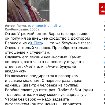
А
зна
Автор:
Psyker,
psy-mage@hotmail.ru
Опубликовано:
2000 г.
Он же Угрюмый, он же Барнс (это прозвище
он получил за внешнее сходство с доктором
Барнсом
из «
X-Files
» —
те же безумные глаза).
Очень тяжелый человек. Пренебрежительное
отношение к студентам.
Слушать его лекции невыносимо. Хамит,
но редко, зато часто на реплику студента
отвечает: «Че?!»
или: «А-а-а, будущий
академик!»
На экзамене придирается к оговоркам
и всяким мелочам. С первого раза сдают
единицы
(два-три
человека из группы).
Вообще сдают до пяти раз. Любит бабки (один
товарищ отвалил ему месячную зарплату).
Чтобы без бабок — надо задавить
интеллектом (он это ценит) — прочитать