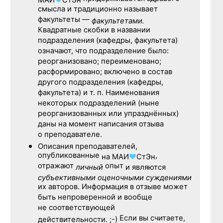
МАИ
♥
СтЭн
смысла и традиционно называет
факультеты —
факультетами.
Квадратные скобки в названии
подразделения (кафедры, факультета)
означают, что подразделение было:
реорганизовано; переименовано;
расформировано; включено в состав
другого подразделения (кафедры,
факультета) и т. п. Наименования
некоторых подразделений (ныне
реорганизованных или упразднённых)
даны на момент написания отзыва
о преподавателе.
Описания преподавателей,
опубликованные
,
на
МАИ
♥
СтЭн
отражают
опыт
личный
и являются
субъективными оценочными суждениями
их авторов. Информация в отзыве может
быть непроверенной и вообще
не соответствующей
Если вы считаете,
действительности. ;-)