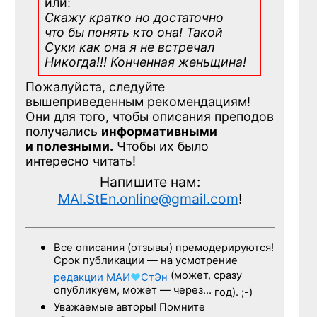
или:
Скажу кратко но достаточно
что бы понять кто она! Такой
Суки как она я не встречал
Никогда!!! Конченная
женьщина!
Пожалуйста, следуйте
вышеприведенным рекомендациям!
Они для того, чтобы описания преподов
получались
информативными
и полезными.
Чтобы их было
интересно читать!
Напишите нам:
MAI.StEn.online@gmail.com
!
Все описания (отзывы) премодерируются!
Срок публикации — на усмотрение
(может, сразу
редакции
МАИ
♥
СтЭн
опубликуем, может — через…
год). ;-)
Уважаемые авторы! Помните