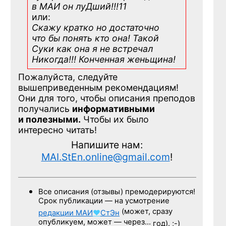
в МАИ он луДший!!!11
или:
Скажу кратко но достаточно
что бы понять кто она! Такой
Суки как она я не встречал
Никогда!!! Конченная
женьщина!
Пожалуйста, следуйте
вышеприведенным рекомендациям!
Они для того, чтобы описания преподов
получались
информативными
и полезными.
Чтобы их было
интересно читать!
Напишите нам:
MAI.StEn.online@gmail.com
!
Все описания (отзывы) премодерируются!
Срок публикации — на усмотрение
(может, сразу
редакции
МАИ
♥
СтЭн
опубликуем, может — через…
год). ;-)