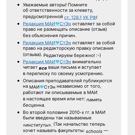
Уважаемые авторы! Помните
об ответственности за клевету,
предусмотренной
ст. 128.1
УК РФ
!
Редакция
МАИ
♥
СтЭн
оставляет за собой
право не размещать описание (отзыв)
без объяснения причин.
Редакция
МАИ
♥
СтЭн
оставляет за собой
право на редакторскую правку описания
(отзыва).
Редактируем бережно! :-)
Редакция
МАИ
♥
СтЭн
внимательно
читает
ваши письма и вступает
все
в переписку по своему усмотрению.
Описания преподавателей публикуются
на
независимо от того,
МАИ
♥
СтЭн
работают ли описываемые в МАИ
в настоящее время или нет:
память
бесценна.
Во второй половине
2010-х гг.
в МАИ
были введены так называемые
(Так начальство теперь
«институты».
хочет называть факультеты:
—
schools