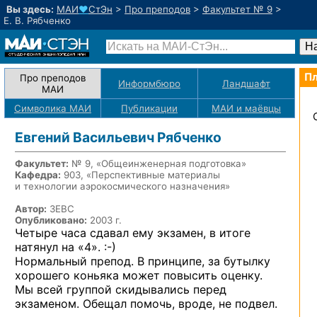
Вы здесь:
МАИ
♥
СтЭн
>
Про преподов
>
Факультет № 9
>
Е. В. Рябченко
Пл
Про преподов
Информбюро
Ландшафт
МАИ
Символика МАИ
Публикации
МАИ
и маёвцы
Евгений Васильевич Рябченко
Факультет:
№ 9, «Общеинженерная подготовка»
Кафедра:
903, «Перспективные материалы
и технологии аэрокосмического назначения»
Автор:
3EBC
Опубликовано:
2003 г.
Четыре часа сдавал ему экзамен, в итоге
натянул
на «4». :-)
Нормальный препод. В принципе, за бутылку
хорошего коньяка может повысить оценку.
Мы всей группой скидывались перед
экзаменом. Обещал помочь, вроде, не подвел.