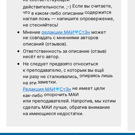
не соответствующей
Если вы считаете,
действительности. ;-)
что
содержится
в каком-либо описании
наглая ложь — напишите опровержение,
не стесняйтесь!
Мнение
редакции
МАИ
♥
СтЭн
может
не совпадать с мнениями авторов
описаний (отзывов).
Ответственность
за описание
(отзыв)
несёт его автор.
Не следует
предвзято относиться
к преподавателю,
с которым
вы ещё
опираясь лишь
ни разу
не сталкивались,
заметки.
на эти
не имеет цели
Редакция
МАИ
♥
СтЭн
опорочить МАИ
как-либо
или преподавателей. Напротив, мы хотим
сделать МАИ лучше, обратив внимание
на имеющиеся недостатки.