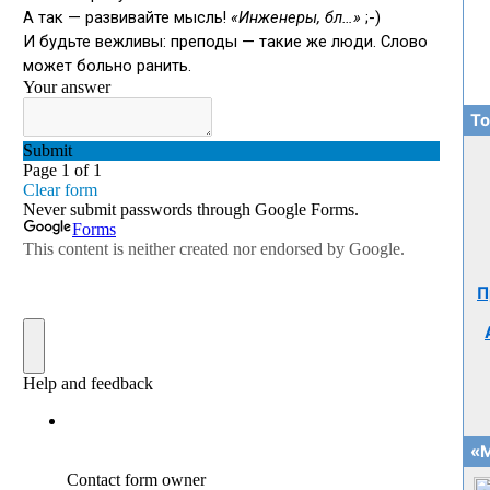
То
П
«М