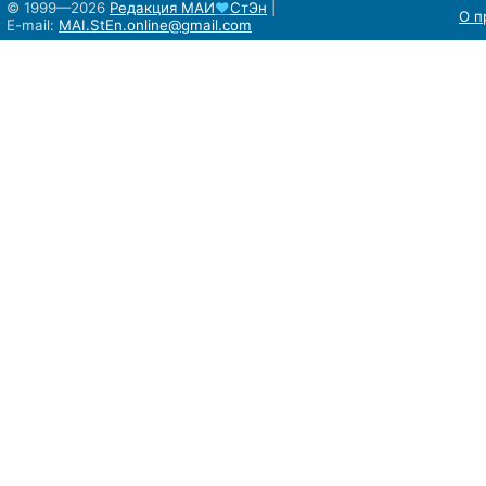
© 1999—2026
Редакция
МАИ
♥
СтЭн
|
О п
E-mail:
MAI.StEn.online@gmail.com