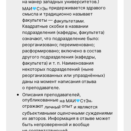
на манер западных университетов.)
придерживается здравого
МАИ
♥
СтЭн
смысла и традиционно называет
факультеты —
факультетами.
Квадратные скобки в названии
подразделения (кафедры, факультета)
означают, что подразделение было:
реорганизовано; переименовано;
расформировано; включено в состав
другого подразделения (кафедры,
факультета) и т. п. Наименования
некоторых подразделений (ныне
реорганизованных или упразднённых)
даны на момент написания отзыва
о преподавателе.
Описания преподавателей,
опубликованные
,
на
МАИ
♥
СтЭн
отражают
опыт
личный
и являются
субъективными оценочными суждениями
их авторов. Информация в отзыве может
быть непроверенной и вообще