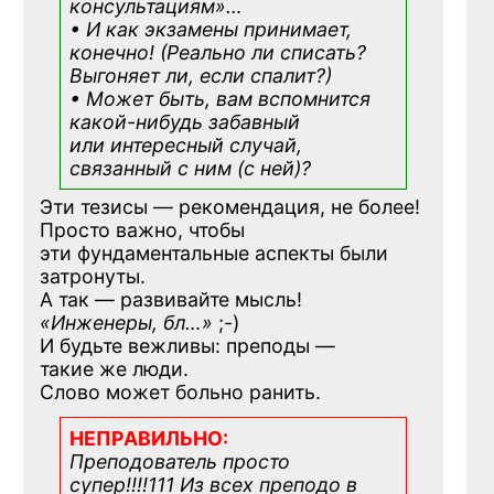
консультациям»
…
• И как экзамены принимает,
конечно! (Реально ли списать?
Выгоняет ли, если спалит?)
• Может быть, вам вспомнится
какой-нибудь
забавный
или интересный случай,
связанный с ним (с ней)?
Эти тезисы — рекомендация, не более!
Просто важно, чтобы
эти фундаментальные аспекты были
затронуты.
А так — развивайте мысль!
«Инженеры, бл…»
;-)
И будьте вежливы: преподы —
такие же люди.
Слово может больно ранить.
НЕПРАВИЛЬНО:
Преподователь просто
супер!!!!111 Из всех преподо в