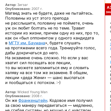
Автор:
Зигзаг
А
Опубликовано:
2007 г.
зна
Матвед знать не будете, даже не пытайтесь.
Половины из уст этого препода
не расслышите, половину не поймете, очень
уж он любит болтать не по теме. Травит
истории из жизни, причем одну из них, про то,
как он «был оппонентом у одного кандидата
в
МГТУ им. Баумана
», будете слушать
на протяжении всего года. Тренируйте голос,
дабы докричаться до него.
На экзамене очень сложно. Но если у вас
хватит сил посещать все лекции,
то вы можете запомниться ему и словить
халяву на все том же экзамене. В общем,
лекции «деда Жени» — шанс выспаться
и пообщаться
с потоком. :-)
Автор:
Wicked Young Man
Опубликовано:
2008 г.
Он же
Франкенштейн
. Кодовое имя получил
за свою манеру передвигаться — медленно,
не сгибая суставы, но мощно и с чувством