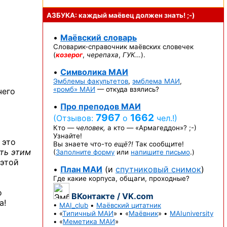
АЗБУКА: каждый маёвец должен
знать! ;-)
•
Маёвский словарь
Словарик-справочник
маёвских словечек
(
козерог
,
черепаха
,
ГУК…
).
•
Символика МАИ
Эмблемы факультетов
,
эмблема МАИ
,
«ромб» МАИ
— откуда взялись?
чего
•
Про преподов МАИ
7967
1662
(Отзывов:
о
чел.!)
Кто —
человек,
а кто —
«Армагеддон»? ;-)
Узнайте!
 это
Вы знаете
что-то
ещё?!
Так сообщите!
ть этим
(
Заполните форму
или
напишите письмо
.)
 этой
•
План МАИ
(и
спутниковый снимок
)
Где какие корпуса, общаги, проходные?
о
ВКонтакте / VK.com
а!
•
MAI_club
•
Маёвский цитатник
• «
Типичный МАИ
» • «
Маёвник
» •
MAIuniversity
• «
Меметика МАИ
»