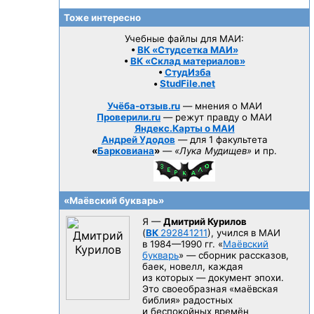
Тоже интересно
Учебные файлы для МАИ:
•
ВК «Студсетка МАИ»
•
ВК «Склад материалов»
•
СтудИзба
•
StudFile.net
Учёба-отзыв.ru
— мнения о МАИ
Проверили.ru
— режут правду о МАИ
Яндекс.Карты о МАИ
Андрей Удодов
— для 1 факультета
«
Барковиана
»
—
«Лука Мудищев»
и пр.
«Маёвский букварь»
Я —
Дмитрий Курилов
(
ВК
292841211
), учился в МАИ
в 1984—1990 гг.
«
Маёвский
букварь
» — сборник рассказов,
баек, новелл, каждая
из которых — документ эпохи.
Это своеобразная «маёвская
библия» радостных
и беспокойных времён