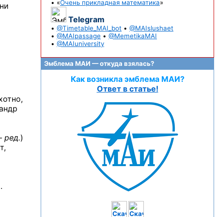
• «
Очень прикладная математика
»
они
Telegram
•
@Timetable_MAI_bot
•
@MAIslushaet
•
@MAIpassage
•
@MemetikaMAI
•
@MAIuniversity
Эмблема МАИ — откуда взялась?
Как возникла эмблема МАИ?
Ответ в статье!
хотно,
сандр
 ред.
)
т,
о
.