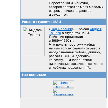
Перестройки и, конечно, —
галерея портретов моих молодых
современников, студентов
и студенток.
Роман о студентах МАИ
«
Сад желаний
» — роман
Андрея
Тошева
о студентах МАИ.
Действие происходит
в 1989—1990 гг.
Что делать простому маёвцу,
на чью голову свалились разом
неоднозначная любовь, диплом,
развал CCCP, и, вдобавок
ко всему, — инопланетная
цивилизация, затаившаяся
где-то
в глубинах подсознания?..
Нас сосчитали