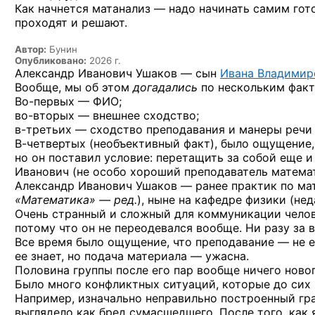
Как начнется матанализ — надо начинать самим гото
проходят и решают.
Автор:
Бунин
Опубликовано:
2026 г.
Александр Иванович Ушаков — сын
Ивана Владимир
Вообще, мы об этом
догадались
по нескольким факт
Во-первых — ФИО;
во-вторых —
внешнее сходство;
в-третьих —
сходство преподавания и манеры речи 
В-четвертых
(необъективный факт), было ощущение, ч
но он поставил условие: перетащить за собой еще и 
Иванович (не особо хороший преподаватель математ
Александр Иванович Ушаков — ранее практик по ма
«Математика» — ред.
), ныне на кафедре физики (нед
Очень странный и сложный для коммуникации чело
потому что он не переодевался вообще. Ни разу за 
Все время было ощущение, что преподавание — не е
ее знает, но подача материала — ужасна.
Половина группы после его пар вообще ничего новог
Было много конфликтных ситуаций, которые до сих
Например, изначально неправильно построенный гр
выглядело как бред сумасшедшего. После того, как 