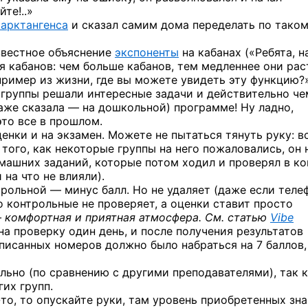
те!..»
арктангенса
и сказал самим дома переделать по тако
звестное объяснение
экспоненты
на кабанах («Ребята, н
я кабанов: чем больше кабанов, тем медленнее они рас
ример из жизни, где вы можете увидеть эту функцию?
е группы решали интересные задачи и действительно
че
даже сказала — на дошкольной) программе! Ну ладно,
это все в прошлом.
енки и на экзамен. Можете не пытаться тянуть руку: в
 того, как некоторые группы на него пожаловались, он 
машних заданий, которые потом ходил и проверял в ко
на что не влияли).
трольной — минус балл. Но не удаляет (даже если теле
о контрольные не проверяет, а оценки ставит просто
 — комфортная и приятная атмосфера. См. статью
Vibe
на проверку один день, и после получения результатов
писанных номеров должно было набраться на 7 баллов,
льно (по сравнению с другими преподавателями), так 
гих групп.
то,
то опускайте руки, там уровень приобретенных зн