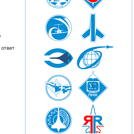
о
 ответ