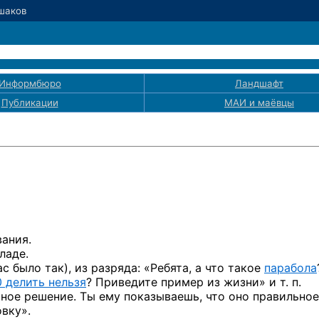
Ушаков
Информбюро
Ландшафт
Публикации
МАИ
и маёвцы
ания.
ладе.
 было так), из разряда: «Ребята, а что такое
парабола
0 делить нельзя
? Приведите пример из жизни» и т. п.
ьное решение. Ты ему показываешь, что оно правильное
овку».