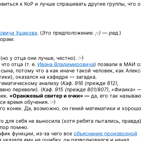
виться к КоР и лучше спрашивать другие группы, что 
овича Ушакова
.
(
Это предположение. ;-) — ред.
)
орам:
(но у отца они лучше,
честно). :-)
то отца (т. е.
Ивана Владимировича
) позвали в МАИ о
сына, потому что а как иначе такой человек, как Алек
ики), оказался на кафедре — загадка.
тематическому анализу (
Каф. 916 (прежде 812),
авно перевели). (
Каф. 915 (прежде 801/807), «Физика» —
век.
«Оранжевый свитер и очки» —
да, его так называю
все время
обучения. :-)
го конек. Да, возможно, он гений математики и хорош
о для себя не выносила (хотя ребята пытались, правда)
 пор помню.
афик функции,
из-за
чего все
объяснение производной
я указала ему на ошибку, он разволновался и начал