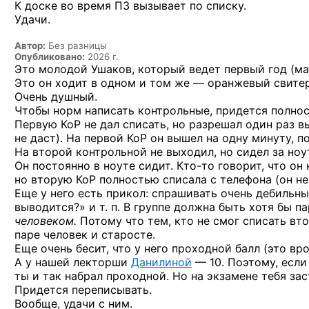
К доске во время ПЗ вызывает по списку.
Удачи.
Автор:
Без разницы
Опубликовано:
2026 г.
Это молодой Ушаков, который ведет первый год (ма
Это он ходит в одном и том же — оранжевый свитер
Очень душный.
Чтобы норм написать контрольные, придется полно
Первую КоР не дал списать, но разрешал один раз вы
не даст). На первой КоР он вышел на одну минуту, п
На второй контрольной не выходил, но сидел за ноу
Он постоянно в ноуте сидит.
Кто-то
говорит, что он 
но вторую КоР полностью списала с телефона (он не 
Еще у него есть прикол: спрашивать очень дебильны
выводится?» и т. п. В группе должна быть хотя бы п
человеком.
Потому что тем, кто не смог списать вт
паре человек и старосте.
Еще очень бесит, что у него проходной балл (это вро
А у нашей лекторши
Данилиной
— 10. Поэтому, если 
ты и так набрал проходной. Но на экзамене тебя зас
Придется переписывать.
Вообще, удачи с ним.