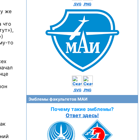
.SVG
.PNG
му же
а что
тут»),
»)
му-то
сех
начал
нце
фон
.SVG
.PNG
Эмблемы факультетов МАИ
Почему такие эмблемы?
Ответ здесь!
как
аний