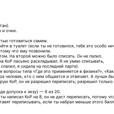
тан).
 и очки.
стью готовиться самим.
йти в туалет (если ты не готовился, тебе это особо ни
отому что ему позвонили.
том. На второй можно было списать. Он не палил.
на КоР пасьянс раскладывал. Я не умею списывать,
спалил, я сидела на последней парте).
е вопросы типа «Где это применяется в физике?», «Как
ара человек, кто с ним общается и отвечает. А лучше
бы
орую КоР, он не разрешил переписать; разрешил только
де допуска к экзу) — 6 из 20.
ты написал КоР на 8, он не даст переписать, потому чт
тавят переписывать, если ты набрал меньше этого балл