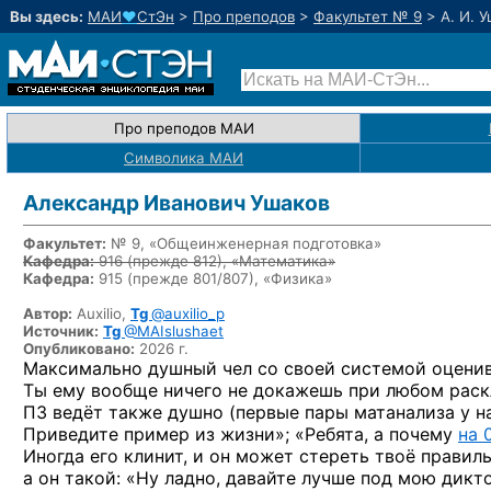
Вы здесь:
МАИ
♥
СтЭн
>
Про преподов
>
Факультет № 9
>
А. И. 
Про преподов МАИ
Символика МАИ
Александр Иванович Ушаков
Факультет:
№ 9, «Общеинженерная подготовка»
Кафедра:
916 (прежде 812), «Математика»
Кафедра:
915 (прежде 801/807), «Физика»
Автор:
Auxilio,
Tg
@auxilio_p
Источник:
Tg
@MAIslushaet
Опубликовано:
2026 г.
Максимально душный чел со своей системой оценив
Ты ему вообще ничего не докажешь при любом раск
ПЗ ведёт также душно (первые пары матанализа у нас
Приведите пример из жизни»; «Ребята, а почему
на 
Иногда его клинит, и он может стереть твоё правил
а он такой: «Ну ладно, давайте лучше под мою дикт