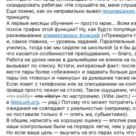
скандировать ребятам: «Не слушайте ее, меня слушай
Еще помню, как он неправильно вывел
производную 
принципу.
А первые месяцы обучения — просто мрак… Всем и
похож график этой функции? Ну, как будто популяци
разжевывание
элементарных функций
(«Приведите п
и, самое главное, — уровень заданий. Параллельны
учились, тогда как мы сидели на школьной (а я бы 
что касается особенностей преподавания, — благо, 
Работа на уроке никак в дальнейшем не влияла на оц
вызывает по списку. Кстати, интересный факт: после
вести пары более «обиженно» и задавать больше до
пары (но «плюсы» и «минусы» за домашнее также ни 
Если ловит с телефоном или за списыванием на кон
правда просто лежал на столе). Такое ощущение, чт
«по вайбу»
«по vibe’у»
по настроению.
(
Vibe (англ.)
в
NeoLurk.org
. — ред.
) Потому что может потратить 
ожидания не совпадают с реальностью (например, с
но поставили только 4 — опять же, субъективно).
В общем, написать на хорошую оценку — вполне реа
наши контрольные были на порядок легче, чем у дру
Но если ваша цель — выучить на его парах хоть
что-