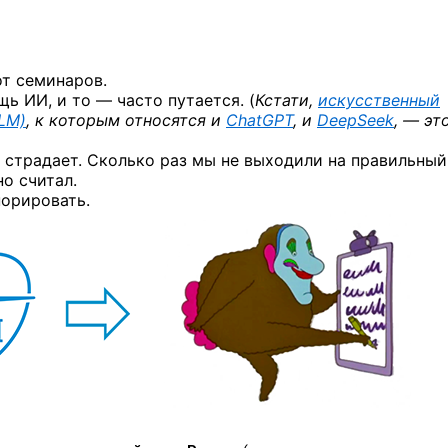
от семинаров.
ь ИИ, и то — часто путается. (
Кстати,
искусственный
LM)
, к которым относятся и
ChatGPT
, и
DeepSeek
, — эт
е страдает. Сколько раз мы не выходили на правильный
но считал.
норировать.