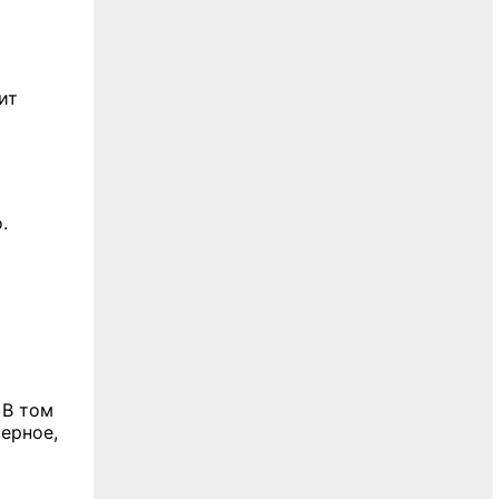
ит
.
. В том
верное,