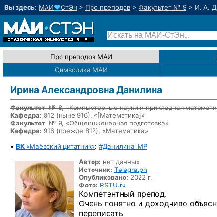
Вы здесь:
МАИ
♥
СтЭн
>
Про преподов
>
Факультет № 9
>
И. А. 
Про преподов МАИ
Символика МАИ
Ирина Александровна Данилина
Факультет:
№ 8, «Компьютерные науки и прикладная математи
Кафедра:
812
(ныне 916)
, «
[Математика]
»
Факультет:
№ 9, «Общеинженерная подготовка»
Кафедра:
916 (прежде 812), «Математика»
•
ВК
«Маёвский цитатник»
:
#Данилина_MP
Автор:
нет данных
Источник:
Telegra.ph
Опубликовано:
2022 г.
Фото:
RSTU.ru
Компетентный препод.
Очень понятно и доходчиво объясня
переписать.