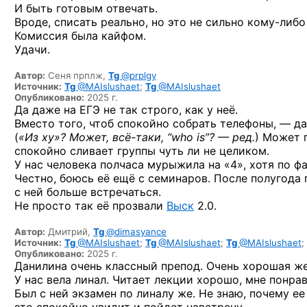
И быть готовым отвечать.
Вроде, списать реально, но это не сильно кому-либо
Комиссия была кайфом.
Удачи.
Автор:
Сеня прплж,
Tg
@prplgy
Источник:
Tg
@MAIslushaet
;
Tg
@MAIslushaet
Опубликовано:
2025 г.
Да даже на ЕГЭ не так строго, как у неё.
Вместо того, чтоб спокойно собрать телефоны, — д
(
«Из ху»? Может,
всё-таки,
“who is”? — ред.
) Может 
спокойно сливает группы чуть ли не целиком.
У нас человека полчаса мурыжила на «4», хотя по фа
Честно, боюсь её ещё с семинаров. После полугода
с ней больше встречаться.
Не просто так её прозвали
Выск
2.0.
Автор:
Дмитрий,
Tg
@dimasyance
Источник:
Tg
@MAIslushaet
;
Tg
@MAIslushaet
;
Tg
@MAIslushaet
;
Опубликовано:
2025 г.
Данилина очень классный препод. Очень хорошая ж
У нас вела линал. Читает лекции хорошо, мне понра
Был с ней экзамен по линалу же. Не знаю, почему ее