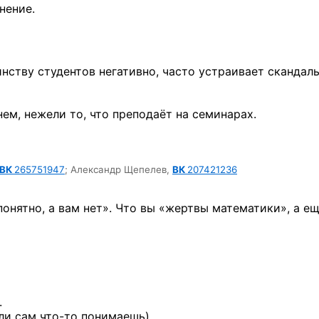
нение.
нству студентов негативно, часто устраивает скандал
ем, нежели то, что преподаёт на семинарах.
ВК
265751947
;
Александр Щепелев,
ВК
207421236
понятно, а вам нет». Что вы «жертвы математики», а е
.
сли сам
что-то
понимаешь).