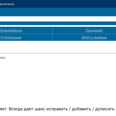
Данилина
Информбюро
Ландшафт
Публикации
МАИ
и маёвцы
ка»
ет. Всегда дает шанс исправить / добавить / дописать 