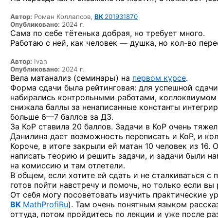
Автор:
Роман Коллапсов,
ВК
201931870
Опубликовано:
2024 г.
Сама по себе тётенька добрая, но требует много.
Работаю с ней, как человек — душка,
но кол-во
пере
Автор:
Ivan
Опубликовано:
2024 г.
Вела матанализ (семинары) на
первом курсе
.
Форма сдачи была рейтинговая: для успешной сдачи
набирались контрольными работами, коллоквиумом 
снижала баллы за ненаписанные константы интегри
больше
6—7 баллов за ДЗ.
За КоР ставила 20 баллов. Задачи в КоР очень тяже
Данилина дает возможность переписать и КоР, и кол
Короче, в итоге закрыли ей матан 10 человек из 16.
написать теорию и решить задачи, и задачи были на
на комиссию и там отлетели.
В общем, если хотите ей сдать и не сталкиваться с
готов пойти навстречу и помочь, но только если вы 
От себя могу посоветовать изучить практические у
ВК
MathProfiRu
). Там очень понятным языком расска
оттуда, потом пройдитесь по лекции и уже после ра