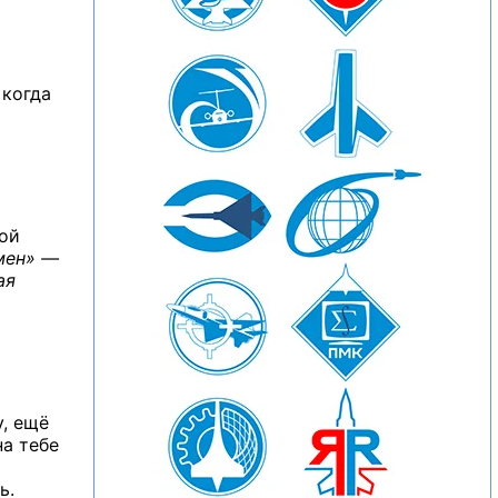
 когда
рой
мен» —
ая
у, ещё
а тебе
ь.