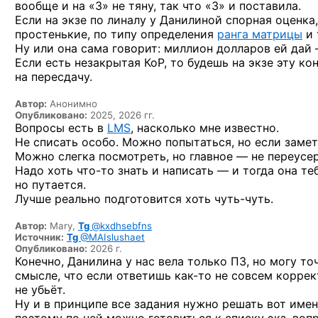
вообще и на «3» не тяну, так что «3» и поставила.
Если на экзе по линалу у Данилиной спорная оценка
простенькие, по типу определения
ранга матрицы
и т
Ну или она сама говорит: миллион долларов ей дай 
Если есть незакрытая КоР, то будешь на экзе эту к
на пересдачу.
Автор:
Анонимно
Опубликовано:
2025, 2026 гг.
Вопросы есть в
LMS
, насколько мне известно.
Не списать особо. Можно попытаться, но если замет
Можно слегка посмотреть, но главное — не переусе
Надо хоть
что-то
знать и написать — и тогда она теб
но путается.
Лучше реально подготовится хоть
чуть-чуть.
Автор:
Mary,
Tg
@kxdhsebfns
Источник:
Tg
@MAIslushaet
Опубликовано:
2026 г.
Конечно, Данилина у нас вела только ПЗ, но могу то
смысле, что если ответишь
как-то
не совсем коррект
не убьёт.
Ну и в принципе все задания нужно решать вот именн