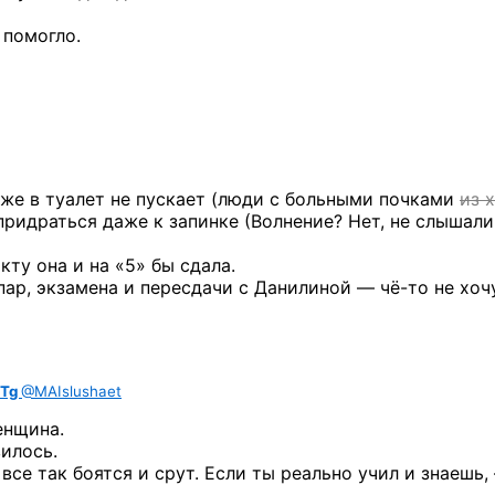
 помогло.
аже в туалет не пускает (люди с больными почками
из 
придраться даже к запинке (Волнение? Нет, не слышали!
кту она и на «5» бы сдала.
 пар, экзамена и пересдачи с Данилиной —
чё-то
не хоч
Tg
@MAIslushaet
енщина.
вилось.
 все так боятся и срут. Если ты реально учил и знаешь,