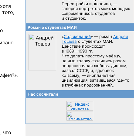
Перестройки и, конечно, —
 хотя
галерея портретов моих молодых
а
того,
современников, студентов
и студенток.
Роман о студентах МАИ
но
«
Сад желаний
» — роман
Андрея
Тошева
о студентах МАИ.
исано.
Действие происходит
в 1989—1990 гг.
Что делать простому маёвцу,
на чью голову свалились разом
неоднозначная любовь, диплом,
развал CCCP, и, вдобавок
рафия?».
ко всему, — инопланетная
цивилизация, затаившаяся
где-то
в глубинах подсознания?..
Нас сосчитали
, что