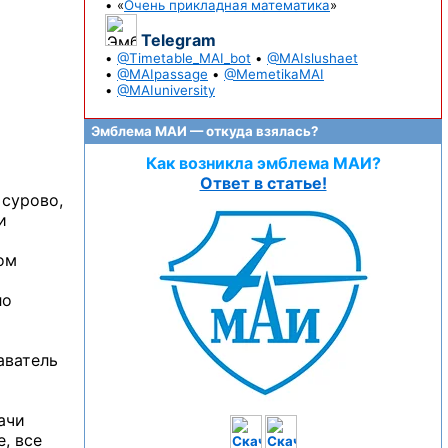
• «
Очень прикладная математика
»
Telegram
•
@Timetable_MAI_bot
•
@MAIslushaet
•
@MAIpassage
•
@MemetikaMAI
•
@MAIuniversity
Эмблема МАИ — откуда взялась?
Как возникла эмблема МАИ?
и
Ответ в статье!
сурово,
и
ом
ло
аватель
ачи
, все