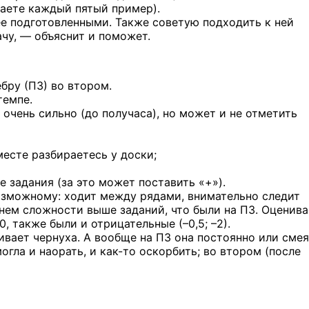
лаете каждый пятый пример).
е подготовленными. Также советую подходить к ней
чу, — объяснит и поможет.
бру (ПЗ) во втором.
темпе.
е очень сильно (до получаса), но может и не отметить
вместе разбираетесь у доски;
е задания (за это может поставить «+»).
озможному: ходит между рядами, внимательно следит
нем сложности выше заданий, что были на ПЗ. Оценива
10, также были и отрицательные
(–0,5; –2).
вает чернуха. А вообще на ПЗ она постоянно или сме
огла и наорать,
и как-то
оскорбить; во втором (после