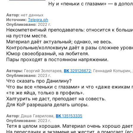
Ну и «пеньки с глазами» — в допол
Автор:
нет данных
Источник:
Telegra.ph
Опубликовано:
2022 г.
Некомпетентный преподаватель: относится к больши
на пустом месте.
Материал даёт актуальный; однако, не весь.
Контрольные/коллоквиум даёт в разы сложнее уровн
Юмор своеобразный, на любителя.
Пары проходят в постоянном напряжении.
Авторы:
Георгий Золотарев,
ВК
329126672
;
Геннадий Копырин,
Опубликовано:
2023 г.
Что сказать про Данилину?
Что вы все «пеньки с глазами» и что «даже ежикам 
«те же яйца, только в профиль».
Халтурить не даст, преподает на совесть.
Для КоР разрешала делать шпоры.
Автор:
Даша Гаврилова,
ВК
135153335
Опубликовано:
2023 г.
Тетя в целом хорошая. Материал очень хорошо дает
На пересдачах и экзамене не жестит, а помогает (е