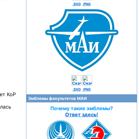
.SVG
.PNG
.SVG
.PNG
ет КоР
Эмблемы факультетов МАИ
ялась
Почему такие эмблемы?
Ответ здесь!