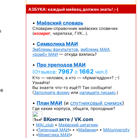
АЗБУКА: каждый маёвец должен
знать! ;-)
•
Маёвский словарь
Словарик-справочник
маёвских словечек
ы
(
козерог
,
черепаха
,
ГУК…
).
•
Символика МАИ
Эмблемы факультетов
,
эмблема МАИ
,
«ромб» МАИ
— откуда взялись?
•
Про преподов МАИ
7967
1662
(Отзывов:
о
чел.!)
Кто —
человек,
а кто —
«Армагеддон»? ;-)
Узнайте!
Вы знаете
что-то
ещё?!
Так сообщите!
ще
(
Заполните форму
или
напишите письмо
.)
•
План МАИ
(и
спутниковый снимок
)
Где какие корпуса, общаги, проходные?
ВКонтакте / VK.com
•
MAI_club
•
Маёвский цитатник
• «
Типичный МАИ
» • «
Маёвник
» •
MAIuniversity
• «
Меметика МАИ
»