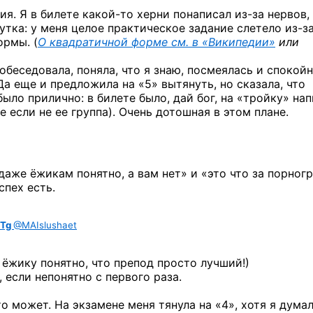
ия. Я в билете
какой-то
херни понаписал
из-за
нервов,
утка: у меня целое практическое задание слетело
из-з
ормы. (
О квадратичной форме см. в «Википедии»
или
обеседовала, поняла, что я знаю, посмеялась и спокой
 Да еще и предложила на «5» вытянуть, но сказала, что
 было прилично: в билете было, дай бог, на «тройку» нап
 если не ее группа). Очень дотошная в этом плане.
«даже ёжикам понятно, а вам нет» и «это что за порног
спех есть.
Tg
@MAIslushaet
 ёжику понятно, что препод просто лучший!)
 если непонятно с первого раза.
о может. На экзамене меня тянула на «4», хотя я думал