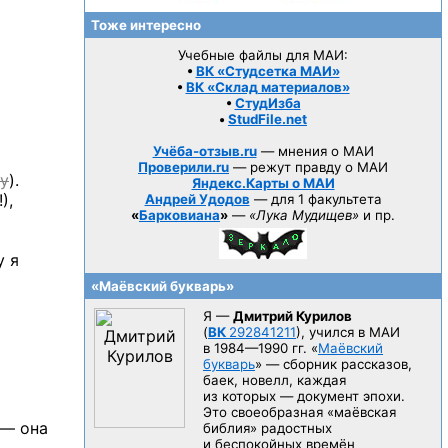
Тоже интересно
Учебные файлы для МАИ:
•
ВК «Студсетка МАИ»
•
ВК «Склад материалов»
•
СтудИзба
•
StudFile.net
Учёба-отзыв.ru
— мнения о МАИ
Проверили.ru
— режут правду о МАИ
ху
).
Яндекс.Карты о МАИ
),
Андрей Удодов
— для 1 факультета
«
Барковиана
»
—
«Лука Мудищев»
и пр.
у я
«Маёвский букварь»
Я —
Дмитрий Курилов
(
ВК
292841211
), учился в МАИ
в 1984—1990 гг.
«
Маёвский
букварь
» — сборник рассказов,
баек, новелл, каждая
из которых — документ эпохи.
Это своеобразная «маёвская
 — она
библия» радостных
и беспокойных времён