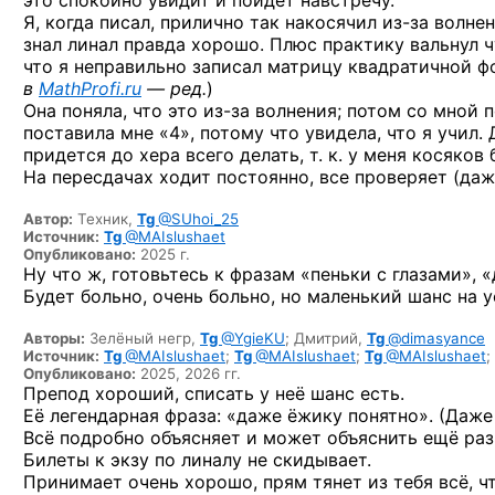
это спокойно увидит и пойдет навстречу.
Я, когда писал, прилично так накосячил
из-за
волнен
знал линал правда хорошо. Плюс практику вальнул ч
что я неправильно записал матрицу квадратичной ф
в
MathProfi.ru
— ред.
)
Она поняла, что это
из-за
волнения; потом со мной п
поставила мне «4», потому что увидела, что я учил.
придется до хера всего делать, т. к. у меня косяков
На пересдачах ходит постоянно, все проверяет (даже
Автор:
Техник,
Tg
@SUhoi_25
Источник:
Tg
@MAIslushaet
Опубликовано:
2025 г.
Ну что ж, готовьтесь к фразам «пеньки с глазами», 
Будет больно, очень больно, но маленький шанс на у
Авторы:
Зелёный негр,
Tg
@YgieKU
;
Дмитрий,
Tg
@dimasyance
Источник:
Tg
@MAIslushaet
;
Tg
@MAIslushaet
;
Tg
@MAIslushaet
;
Опубликовано:
2025, 2026 гг.
Препод хороший, списать у неё шанс есть.
Её легендарная фраза: «даже ёжику понятно». (Даже
Всё подробно объясняет и может объяснить ещё раз,
Билеты к экзу по линалу не скидывает.
Принимает очень хорошо, прям тянет из тебя всё, чт