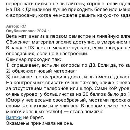
перерешать сильно не пытайтесь; хорошо, если сде
На ПЗ к Данилиной лучше приходить более или мене
с вопросами, когда не можете решить
какую-то
зада
Автор:
RM
Опубликовано:
2024 г.
Вела мат. анализ в первом семестре и линейную алге
Объясняет материал вполне доступно, в умеренном 
В начале ПЗ всех отмечает: пускает, если опоздал н
опоздавших, если не в настроении.
Семинар проходил так:
1) спрашивает, есть ли вопросы по ДЗ. Если да, то 
2) объясняет новый материал;
3) вызывает по очереди к доске, и вы вместе делает
На контрольных списать очень тяжело, ближе к нев
за отсутствием телефонов или шпор. Сами КоР уров
очень сурово: у большинства из 20 баллов было до 
Юмор у нее весьма своеобразный, местами проскаки
своим же шуткам, или злилась. В первом семестре м
многочисленных жалоб) — стала помягче.
Взятки
не берет.
Экзамены принимала не она.