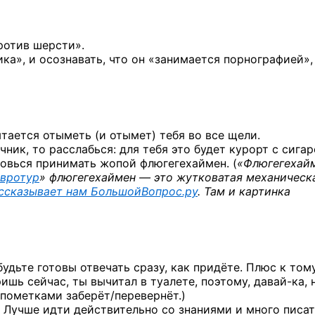
ротив шерсти».
а», и осознавать, что он «занимается порнографией»,
тается отыметь (и отымет) тебя во все щели.
чник, то расслабься: для тебя это будет курорт с сига
товься принимать жопой флюгегехаймен. (
«Флюгегехай
вротур
» флюгегехаймен — это жутковатая механическ
ссказывает нам БольшойВопрос.ру
. Там и картинка
будьте готовы отвечать сразу, как придёте. Плюс к том
ришь сейчас, ты вычитал в туалете, поэтому,
давай-ка,
н
с пометками заберёт/перевернёт.)
 Лучше идти действительно со знаниями и много писат