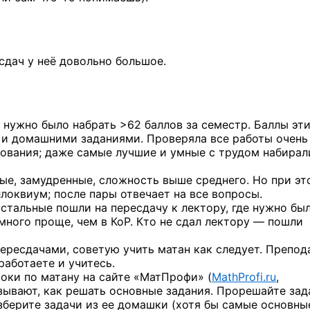
сдач у неё довольно большое.
 нужно было набрать >62 баллов за семестр. Баллы эт
и домашними заданиями. Проверяла все работы очень 
рования; даже самые лучшие и умные с трудом набирал
лые, замудренные, сложность выше среднего. Но при эт
локвиум; после пары отвечает на все вопросы.
 Остальные пошли на пересдачу к лектору, где нужно бы
много проще, чем в КоР. Кто не сдал лектору — пошли
 пересдачами, советую учить матан как следует. Препод
работаете и учитесь.
роки по матану на сайте «МатПрофи» (
MathProfi.ru
,
зывают, как решать основные задания. Прорешайте зад
зберите задачи из ее домашки (хотя бы самые основные