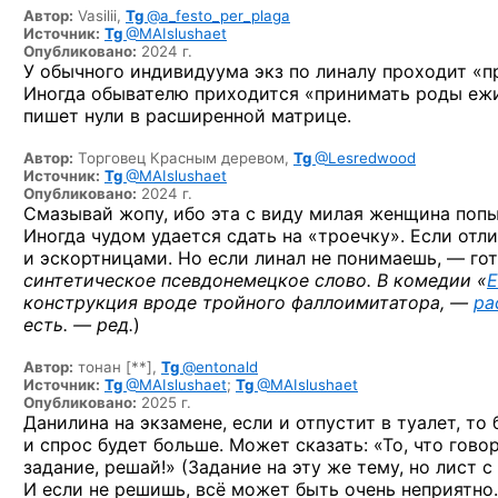
Автор:
Vasilii,
Tg
@a_festo_per_plaga
Источник:
Tg
@MAIslushaet
Опубликовано:
2024 г.
У обычного индивидуума экз по линалу проходит «п
Иногда обывателю приходится «принимать роды ежик
пишет нули в расширенной матрице.
Автор:
Торговец Красным деревом,
Tg
@Lesredwood
Источник:
Tg
@MAIslushaet
Опубликовано:
2024 г.
Смазывай жопу, ибо эта с виду милая женщина попы
Иногда чудом удается сдать на «троечку». Если отли
и эскортницами. Но если линал не понимаешь, — го
синтетическое псевдонемецкое слово. В комедии «
Е
конструкция вроде тройного фаллоимитатора, —
ра
есть. — ред.
)
Автор:
тонан [**],
Tg
@entonald
Источник:
Tg
@MAIslushaet
;
Tg
@MAIslushaet
Опубликовано:
2025 г.
Данилина на экзамене, если и отпустит в туалет, то 
и спрос будет больше. Может сказать: «То, что гово
задание, решай!» (Задание на эту же тему, но лист 
И если не решишь, всё может быть очень неприятно.