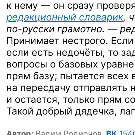
к нему — он сразу проверя
редакционный словарик
, 
по-русски
грамотно. — ред
Принимает нестрого. Если 
если есть недочёты, то з
вопросы о базовых уравнен
прям базу; пытается всех
на пересдачу отправлять н
и остается, только прям с
Такой добрый дядечка, ла
Автор:
Вадим Родионов,
ВК
154