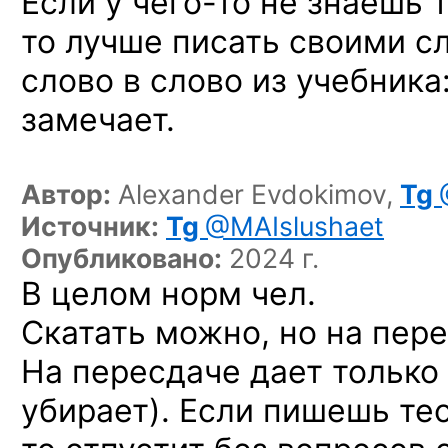
Если
у чего-то
не знаешь 
то лучше писать своими с
слово в слово из учебника
замечает.
Автор:
Alexander Evdokimov,
Tg
Источник:
Tg
@MAIslushaet
Опубликовано:
2024 г.
В целом норм чел.
Скатать можно, но на пер
На пересдаче дает только
убирает). Если пишешь те