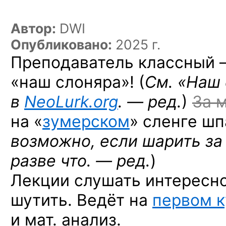
Автор:
DWI
Опубликовано:
2025 г.
Преподаватель классный —
«наш слоняра»! (
См. «Наш
в
NeoLurk.org
. — ред.
)
За 
на «
зумерском
» сленге шп
возможно, если шарить за
разве что. — ред.
)
Лекции слушать интересно
шутить. Ведёт на
первом к
и мат. анализ.