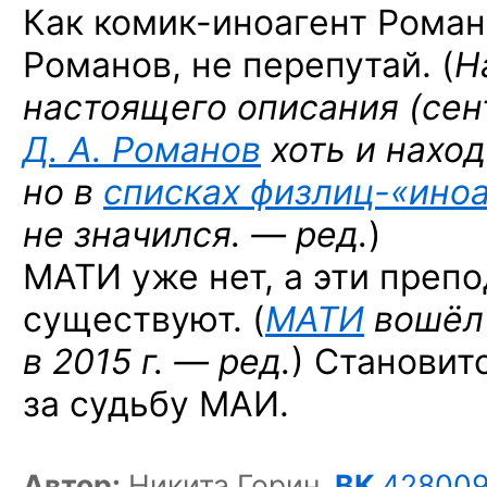
Как комик-иноагент
Роман
Романов, не перепутай. (
Н
настоящего описания (сен
Д. А. Романов
хоть и наход
но в
списках
физлиц-«иноа
не значился. — ред.
)
МАТИ уже нет, а эти преп
существуют. (
МАТИ
вошёл 
в 2015 г. — ред.
) Становит
за судьбу МАИ.
Автор:
Никита Горин,
ВК
42800