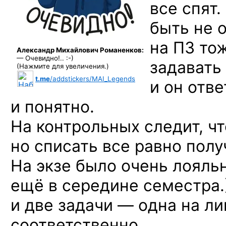
все спят
быть не 
на ПЗ то
Александр Михайлович Романенков:
— Очевидно!.. :-)
задавать
(Нажмите для увеличения.)
t.me
/addstickers/MAI_Legends
и он отве
и понятно.
На контрольных следит, ч
но списать все равно полу
На экзе было очень лояльн
ещё в середине семестра.
и две задачи — одна на ли
соответственно.