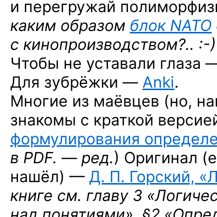
и перегружай полиморфиз
каким образом
блок NATO
с кинопроизводством?.. :-
Чтобы не уставали глаза 
Для зубрёжки —
Anki
.
Многие из маёвцев (но, на
знакомы с краткой версие
формулирования определ
в PDF. — ред.
) Оригинал (
нашёл) —
Д. П. Горский, «
книге см. главу 3 «Логиче
над понятиями»,
§2 «Опре