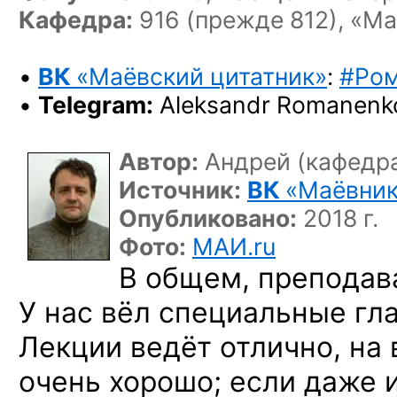
Кафедра:
916 (прежде 812), «М
•
ВК
«Маёвский цитатник»
:
#Ром
•
Telegram:
Aleksandr Romanenk
Автор:
Андрей (кафедра
Источник:
ВК
«Маёвни
Опубликовано:
2018 г.
Фото:
МАИ.ru
В общем, преподава
У нас вёл специальные гла
Лекции ведёт отлично, на
очень хорошо; если даже 