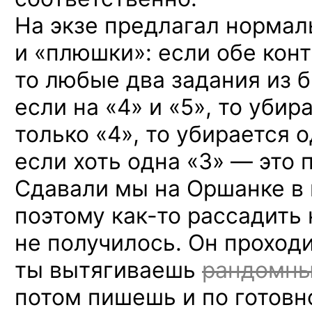
На экзе предлагал норма
и «плюшки»: если обе конт
то любые два задания из б
если
на «4» и «5»,
то убира
только «4», то убирается 
если хоть одна «3» — это 
Сдавали мы на Оршанке в 
поэтому
как-то
рассадить 
не получилось. Он проходи
ты вытягиваешь
рандомн
потом пишешь и по готов