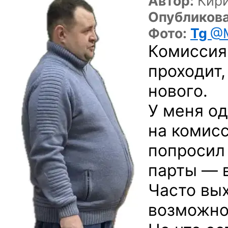
Автор:
Кир
Опубликова
Фото:
Tg
@M
Комиссия
проходит,
нового.
У меня о
на комисс
попросил
парты — в
Часто вы
возможно