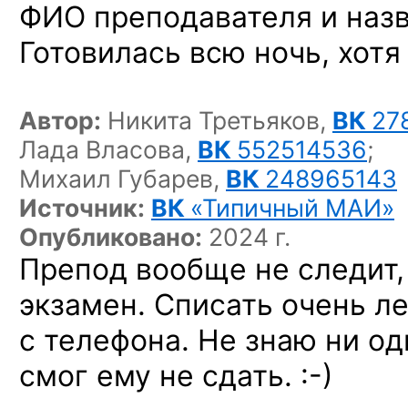
ФИО преподавателя и наз
Готовилась всю ночь, хотя
Автор:
Никита Третьяков,
ВК
27
Лада Власова,
ВК
552514536
;
Михаил Губарев,
ВК
248965143
Источник:
ВК
«Типичный МАИ»
Опубликовано:
2024 г.
Препод вообще не следит,
экзамен. Списать очень л
с телефона. Не знаю ни од
смог ему
не сдать. :-)