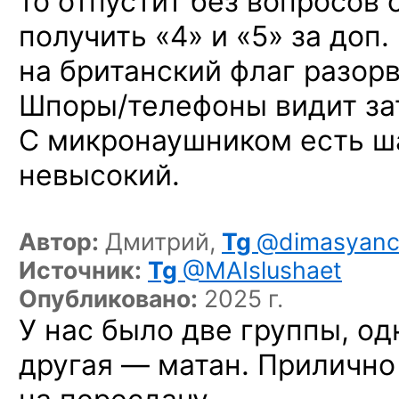
то отпустит без вопросов 
получить «4» и «5»
за доп.
на британский флаг разорв
Шпоры/телефоны видит за
С микронаушником есть ша
невысокий.
Автор:
Дмитрий,
Tg
@dimasyanc
Источник:
Tg
@MAIslushaet
Опубликовано:
2025 г.
У нас было две группы, од
другая — матан. Прилично