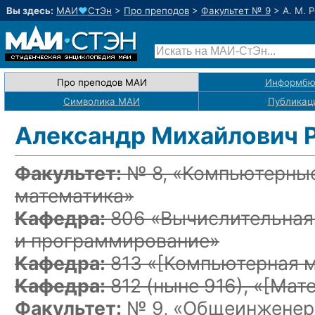
Вы здесь:
МАИ
♥
СтЭн
>
Про преподов
>
Факультет № 9
>
А. М. 
Про преподов МАИ
Информбю
Символика МАИ
Публикац
Александр Михайлович 
Факультет:
№ 8, «Компьютерные
математика»
Кафедра:
806 «Вычислительная
и программирование»
Кафедра:
813 «
[Компьютерная м
Кафедра:
812
(ныне 916)
, «
[Мат
Факультет:
№ 9, «Общеинженерн