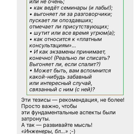
или не очень;
• как ведёт семинары (и лабы!);
• выгоняет ли за разговорчики;
пускает ли опоздавших;
отмечает ли присутствующих;
• шутит или все время угрюм(а);
• как относится к «платным
консультациям»
…
• И как экзамены принимает,
конечно! (Реально ли списать?
Выгоняет ли, если спалит?)
• Может быть, вам вспомнится
какой-нибудь
забавный
или интересный случай,
связанный с ним (с ней)?
Эти тезисы — рекомендация, не более!
Просто важно, чтобы
эти фундаментальные аспекты были
затронуты.
А так — развивайте мысль!
«Инженеры, бл…»
;-)