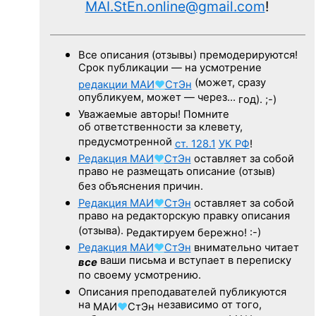
MAI.StEn.online@gmail.com
!
Все описания (отзывы) премодерируются!
Срок публикации — на усмотрение
(может, сразу
редакции
МАИ
♥
СтЭн
опубликуем, может — через…
год). ;-)
Уважаемые авторы! Помните
об ответственности за клевету,
предусмотренной
ст. 128.1
УК РФ
!
Редакция
МАИ
♥
СтЭн
оставляет за собой
право не размещать описание (отзыв)
без объяснения причин.
Редакция
МАИ
♥
СтЭн
оставляет за собой
право на редакторскую правку описания
(отзыва).
Редактируем бережно! :-)
Редакция
МАИ
♥
СтЭн
внимательно читает
ваши письма и вступает в переписку
все
по своему усмотрению.
Описания преподавателей публикуются
на
независимо от того,
МАИ
♥
СтЭн