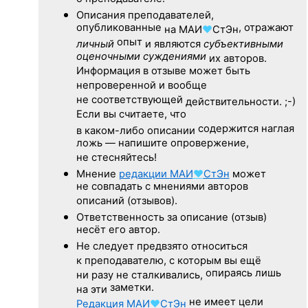
Описания преподавателей,
опубликованные
, отражают
на
МАИ
♥
СтЭн
опыт
личный
и являются
субъективными
оценочными суждениями
их авторов.
Информация в отзыве может быть
непроверенной и вообще
не соответствующей
действительности. ;-)
Если вы считаете, что
содержится наглая
в каком-либо описании
ложь — напишите опровержение,
не стесняйтесь!
Мнение
редакции
МАИ
♥
СтЭн
может
не совпадать с мнениями авторов
описаний (отзывов).
Ответственность
за описание
(отзыв)
несёт его автор.
Не следует
предвзято относиться
к преподавателю,
с которым
вы ещё
опираясь лишь
ни разу
не сталкивались,
заметки.
на эти
не имеет цели
Редакция
МАИ
♥
СтЭн