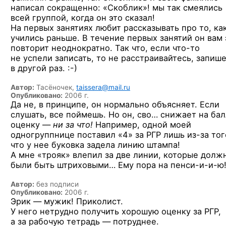
написал сокращенно: «Скоблик»! мы так смеялись
всей группой, когда он это сказал!
На первых занятиях любит рассказывать про то, ка
учились раньше. В течение первых занятий он вам 
повторит неоднократно. Так что, если
что-то
не успели записать, то не расстраивайтесь, запиш
в другой раз. :-)
Автор:
Тасёночек,
taissera@mail.ru
Опубликовано:
2006 г.
Да не, в принципе, он нормально объясняет. Если
слушать, все поймешь. Но он, сво… снижает на ба
оценку —
ни за что!
Например, одной моей
одногруппнице поставил «4» за РГР лишь
из-за
тог
что у нее буковка задела линию штампа!
А мне «трояк» влепил за две линии, которые долж
были быть штриховыми… Ему пора
на пенси-и-и-ю
Автор:
без подписи
Опубликовано:
2006 г.
Эрик — мужик! Приколист.
У него нетрудно получить хорошую оценку за РГР,
а за рабочую тетрадь — потруднее.