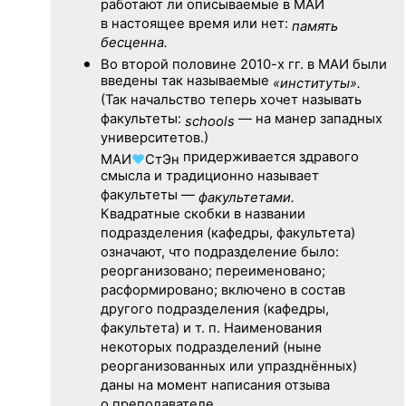
работают ли описываемые в МАИ
в настоящее время или нет:
память
бесценна.
Во второй половине
2010-х гг.
в МАИ были
введены так называемые
«институты».
(Так начальство теперь хочет называть
факультеты:
— на манер западных
schools
университетов.)
придерживается здравого
МАИ
♥
СтЭн
смысла и традиционно называет
факультеты —
факультетами.
Квадратные скобки в названии
подразделения (кафедры, факультета)
означают, что подразделение было:
реорганизовано; переименовано;
расформировано; включено в состав
другого подразделения (кафедры,
факультета) и т. п. Наименования
некоторых подразделений (ныне
реорганизованных или упразднённых)
даны на момент написания отзыва
о преподавателе.