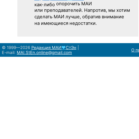
опорочить МАИ
как-либо
или преподавателей. Напротив, мы хотим
сделать МАИ лучше, обратив внимание
на имеющиеся недостатки.
© 1999—2026
Редакция
МАИ
♥
СтЭн
|
О п
E-mail:
MAI.StEn.online@gmail.com