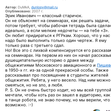
Автор:
DuMkA,
dunlopy@mail.ru
Опубликовано:
2007 г.
Эрик Иванович — классный старичок.
Он не объясняет на семинарах, как решать задачи,
потом требует, чтобы рабочая тетрадь была сдела
идеально, а если мелкие недочеты — на тебе «3».
Он любит придираться к РГРкам. Хорошо, что у нас
надо было выполнить только один чертеж. Я ему
только раза с третьего сдал.
Но! Все это с лихвой компенсируется его рассказа
на семинарах. На первом из них он начал рассказы
душещипательную историю о драке между
общежитиями Московского авиационного и
Пищев
в 1950-х гг.
из-за
одной прекрасной особы. Также
рассказывал про посвящение в студенты жителей
общежития. Ребята, у него весело. Над ним можно
смеяться, но не зло, а любя.
P. S. Он не очень быстро ходит, но мы всей группо
мечтали, чтобы хоть раз он зашел в аудиторию, как
в танце робота, не знаю почему, но мы верили, что
возможно. :-)