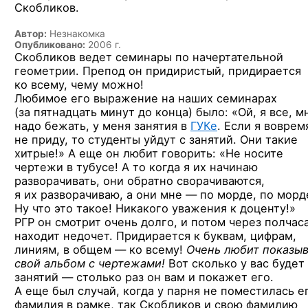
Скобликов.
Автор:
Незнакомка
Опубликовано:
2006 г.
Скобликов ведет семинары по начертательной
геометрии. Препод он придиристый, придирается
ко всему, чему можно!
Любимое его выражение на наших семинарах
(за пятнадцать минут до конца) было: «Ой, я все, м
надо бежать, у меня занятия
в
ГУКе
.
Если я воврем
не приду, то студенты уйдут с занятий. Они такие
хитрые!» А еще он любит говорить: «Не носите
чертежи в тубусе! А то когда я их начинаю
разворачивать, они обратно сворачиваются,
я их разворачиваю, а они мне — по морде, по морд
Ну что это такое! Никакого уважения к доценту!»
РГР он смотрит очень долго, и потом через полчас
находит недочет. Придирается к буквам, цифрам,
линиям, в общем — ко всему!
Очень любит показыв
свой альбом с чертежами!
Вот сколько у вас будет
занятий — столько раз он вам и покажет его.
А еще был случай, когда у парня не поместилась е
фамилия в рамке, так Скобликов и свою фамилию