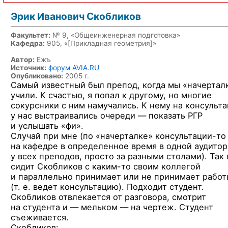
Эрик Иванович Скобликов
Факультет:
№ 9, «Общеинженерная подготовка»
Кафедра:
905, «
[Прикладная геометрия]
»
Автор:
Ежъ
Источник:
форум AVIA.RU
Опубликовано:
2005 г.
Самый известный был препод, когда мы «начертал
учили. К счастью, я попал к другому, но многие
сокурсники с ним намучались. К нему на консульт
у нас выстраивались очереди — показать РГР
и услышать «фи».
Случай при мне (по «начерталке»
консультации-то
на кафедре в определенное время в одной аудито
у всех преподов, просто за разными столами). Так 
сидит Скобликов
с каким-то
своим коллегой
и параллельно принимает или не принимает работ
(т. е. ведет консультацию). Подходит студент.
Скобликов отвлекается от разговора, смотрит
на студента и — мельком — на чертеж. Студент
съеживается.
Скобликов: