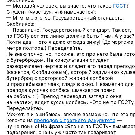
— Молодой человек, вы знаете, что такое
ГОСТ
?
Студент (чувствуя, чт
ó
намечается):
—
М-м-м…
э-э-э…
Государственный стандарт…
Скобликов:
— Правильно! Государственный стандарт. Так вот,
по ГОСТу вот эта линия должна быть 1 мм. А у вас?
Почти два — это я даже отсюда вижу! (До чертежа
метра полтора.) Переделайте.
Не знаю точно, но, похоже, это про него была ист
с бутербродом. На консультации студент
разворачивает чертеж и кладет его перед препод
(кажется, Скобликовым), который задумчиво куша
бутерброд с докторской жирной колбасой
и прихлебывает чаек, глядя в окно. Незаметно для
препода кусочек колбасы шмякается прямо
на работу. :-)
Препод переводит взгляд с окна
на чертеж, видит кусок колбасы. «Это не по ГОСТу
Переделайте».
Может, я и ошибаюсь, вполне возможно, что это п
кого-то
из
преподов с третьего факультета
—
ну не помню! Но фраза «Это не по ГОСТу» вызывае
подозрения: очень уж часто так говаривает