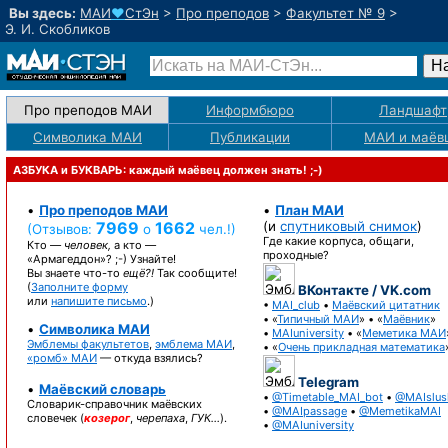
Вы здесь:
МАИ
♥
СтЭн
>
Про преподов
>
Факультет № 9
>
Э. И. Скобликов
Про преподов МАИ
Информбюро
Ландшафт
Символика МАИ
Публикации
МАИ
и маёв
АЗБУКА и БУКВАРЬ: каждый маёвец должен знать! ;-)
•
Про преподов МАИ
•
План МАИ
7969
1662
(и
спутниковый снимок
)
(Отзывов:
о
чел.!)
Где какие корпуса, общаги,
Кто —
человек,
а кто —
проходные?
«Армагеддон»? ;-)
Узнайте!
Вы знаете
что-то
ещё?!
Так сообщите!
(
Заполните форму
ВКонтакте / VK.com
или
напишите письмо
.)
•
MAI_club
•
Маёвский цитатник
• «
Типичный МАИ
» • «
Маёвник
»
•
Символика МАИ
•
MAIuniversity
• «
Меметика МАИ
Эмблемы факультетов
,
эмблема МАИ
,
• «
Очень прикладная математика
«ромб» МАИ
— откуда взялись?
Telegram
•
Маёвский словарь
•
@Timetable_MAI_bot
•
@MAIslus
Словарик-справочник
маёвских
•
@MAIpassage
•
@MemetikaMAI
словечек (
козерог
,
черепаха
,
ГУК…
).
•
@MAIuniversity