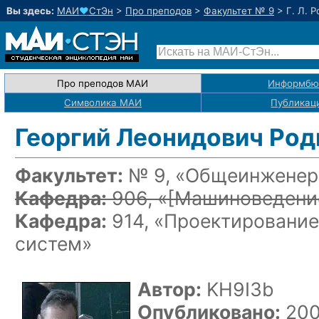
Вы здесь:
МАИ
♥
СтЭн
>
Про преподов
>
Факультет № 9
>
Г. Л. 
Про преподов МАИ
Информбю
Символика МАИ
Публикац
Георгий Леонидович Род
Факультет:
№ 9, «Общеинженерн
Кафедра:
906, «
[Машиноведение
Кафедра:
914, «Проектирование
систем»
Автор:
KH9I3b
Опубликовано:
200