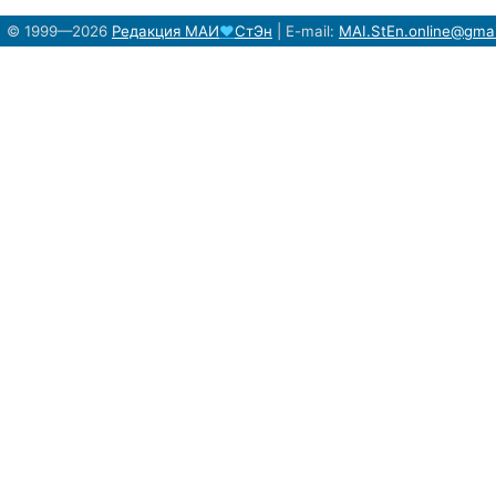
© 1999—2026
Редакция
МАИ
♥
СтЭн
|
E-mail:
MAI.StEn.online@gma