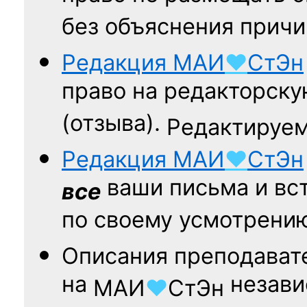
без объяснения причи
Редакция
МАИ
♥
СтЭн
право на редакторску
(отзыва).
Редактируем
Редакция
МАИ
♥
СтЭн
ваши письма и вст
все
по своему усмотрени
Описания преподават
на
независ
МАИ
♥
СтЭн