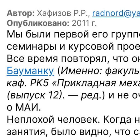
Автор:
Хафизов Р.Р.,
radnord@ya
Опубликовано:
2011 г.
Мы были первой его группо
семинары и курсовой прое
Все время повторял, что 
Бауманку
(
Именно: факуль
каф. РК5 «Прикладная меха
(выпуск 12). — ред.
) и не 
о МАИ.
Неплохой человек. Когда н
занятия, было видно, что 