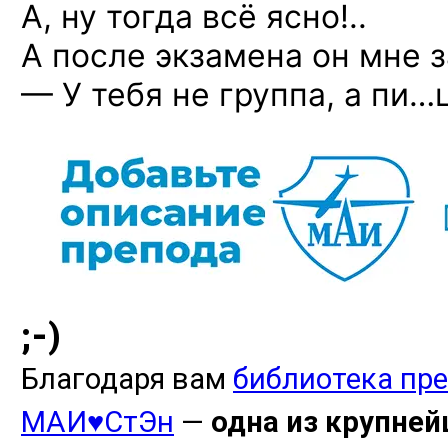
А, ну тогда всё ясно!..
А после экзамена он мне з
— У тебя не группа,
а пи…ц