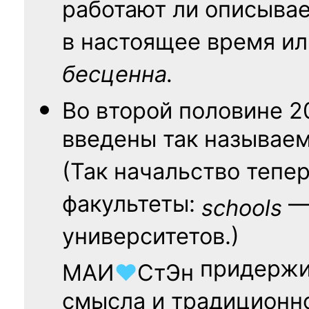
работают ли описыва
в настоящее время ил
бесценна.
Во второй половине
2
введены так называе
(Так начальство тепе
факультеты:
— 
schools
университетов.)
придержи
МАИ
♥
СтЭн
смысла и традиционн