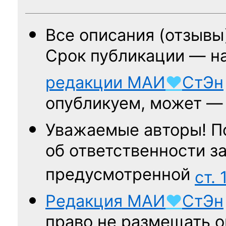
Все описания (отзывы
Срок публикации — н
редакции
МАИ
♥
СтЭн
опубликуем, может 
Уважаемые авторы! П
об ответственности за
предусмотренной
ст. 
Редакция
МАИ
♥
СтЭн
право не размещать о