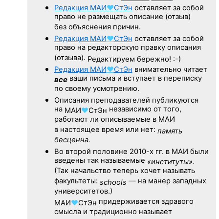
Редакция
МАИ
♥
СтЭн
оставляет за собой
право не размещать описание (отзыв)
без объяснения причин.
Редакция
МАИ
♥
СтЭн
оставляет за собой
право на редакторскую правку описания
(отзыва).
Редактируем бережно! :-)
Редакция
МАИ
♥
СтЭн
внимательно читает
ваши письма и вступает в переписку
все
по своему усмотрению.
Описания преподавателей публикуются
на
независимо от того,
МАИ
♥
СтЭн
работают ли описываемые в МАИ
в настоящее время или нет:
память
бесценна.
Во второй половине
2010-х гг.
в МАИ были
введены так называемые
«институты».
(Так начальство теперь хочет называть
факультеты:
— на манер западных
schools
университетов.)
придерживается здравого
МАИ
♥
СтЭн
смысла и традиционно называет