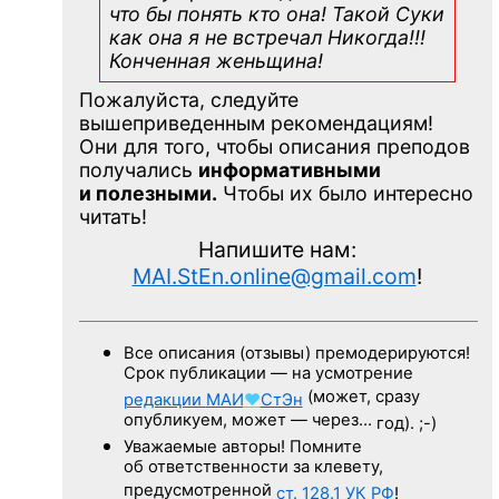
что бы понять кто она! Такой Суки
как она я не встречал Никогда!!!
Конченная
женьщина!
Пожалуйста, следуйте
вышеприведенным рекомендациям!
Они для того, чтобы описания преподов
получались
информативными
и полезными.
Чтобы их было интересно
читать!
Напишите нам:
MAI.StEn.online@gmail.com
!
Все описания (отзывы) премодерируются!
Срок публикации — на усмотрение
(может, сразу
редакции
МАИ
♥
СтЭн
опубликуем, может — через…
год). ;-)
Уважаемые авторы! Помните
об ответственности за клевету,
предусмотренной
ст. 128.1
УК РФ
!