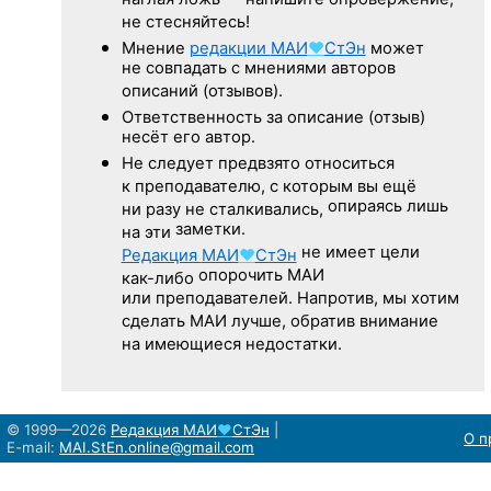
наглая ложь — напишите опровержение,
не стесняйтесь!
Мнение
редакции
МАИ
♥
СтЭн
может
не совпадать с мнениями авторов
описаний (отзывов).
Ответственность
за описание
(отзыв)
несёт его автор.
Не следует
предвзято относиться
к преподавателю,
с которым
вы ещё
опираясь лишь
ни разу
не сталкивались,
заметки.
на эти
не имеет цели
Редакция
МАИ
♥
СтЭн
опорочить МАИ
как-либо
или преподавателей. Напротив, мы хотим
сделать МАИ лучше, обратив внимание
на имеющиеся недостатки.
© 1999—2026
Редакция
МАИ
♥
СтЭн
|
О п
E-mail:
MAI.StEn.online@gmail.com