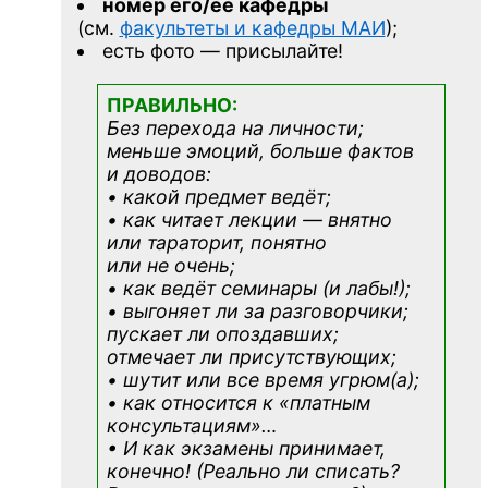
номер его/её кафедры
(см.
факультеты и кафедры МАИ
);
есть фото — присылайте!
ПРАВИЛЬНО:
Без перехода на личности;
меньше эмоций, больше фактов
и доводов:
• какой предмет ведёт;
• как читает лекции — внятно
или тараторит, понятно
или не очень;
• как ведёт семинары (и лабы!);
• выгоняет ли за разговорчики;
пускает ли опоздавших;
отмечает ли присутствующих;
• шутит или все время угрюм(а);
• как относится к «платным
консультациям»
…
• И как экзамены принимает,
конечно! (Реально ли списать?