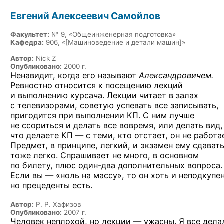
Евгений Алексеевич Самойлов
Факультет:
№ 9, «Общеинженерная подготовка»
Кафедра:
906, «
[Машиноведение и детали машин]
»
Автор:
Nick Z
Опубликовано:
2000 г.
Ненавидит, когда его называют
Александровичем.
Ревностно относится
к посещению
лекций
и выполнению
курсача. Лекции читает
в залах
с телевизорами,
советую успевать все записывать,
пригодится
при выполнении КП.
С ним
лучше
не ссориться
и делать
все вовремя,
или делать вид,
что
делаете КП —
с теми,
кто отстает,
он не работа
Предмет,
в принципе,
легкий,
и экзамен
ему сдават
тоже легко. Спрашивает
не много,
в основном
по билету,
плюс
один-два
дополнительных вопроса.
Если вы — «ноль
на массу»,
то он хоть
и неподкупен
но прецеденты
есть.
Автор:
Р. Р. Хафизов
Опубликовано:
2007 г.
Человек неплохой, но лекции — ужасны. Я все дела