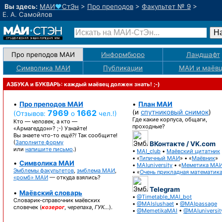
Вы здесь:
МАИ
♥
СтЭн
>
Про преподов
>
Факультет № 9
>
Е. А. Самойлов
Про преподов МАИ
Информбюро
Ландшафт
Символика МАИ
Публикации
МАИ
и маёв
АЗБУКА и БУКВАРЬ: каждый маёвец должен знать! ;-)
•
Про преподов МАИ
•
План МАИ
7969
1662
(и
спутниковый снимок
)
(Отзывов:
о
чел.!)
Где какие корпуса, общаги,
Кто —
человек,
а кто —
проходные?
«Армагеддон»? ;-)
Узнайте!
Вы знаете
что-то
ещё?!
Так сообщите!
(
Заполните форму
ВКонтакте / VK.com
или
напишите письмо
.)
•
MAI_club
•
Маёвский цитатник
• «
Типичный МАИ
» • «
Маёвник
»
•
Символика МАИ
•
MAIuniversity
• «
Меметика МА
Эмблемы факультетов
,
эмблема МАИ
,
• «
Очень прикладная математик
«ромб» МАИ
— откуда взялись?
Telegram
•
Маёвский словарь
•
@Timetable_MAI_bot
Словарик-справочник
маёвских
•
@MAIslushaet
•
@MAIpassage
словечек (
козерог
,
черепаха
,
ГУК…
).
•
@MemetikaMAI
•
@MAIuniversit