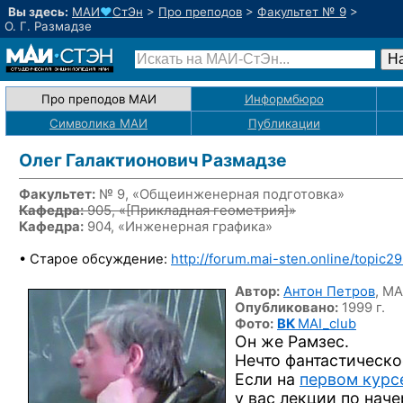
Вы здесь:
МАИ
♥
СтЭн
>
Про преподов
>
Факультет № 9
>
О. Г. Размадзе
Про преподов МАИ
Информбюро
Символика МАИ
Публикации
Олег Галактионович Размадзе
Факультет:
№ 9, «Общеинженерная подготовка»
Кафедра:
905, «
[Прикладная геометрия]
»
Кафедра:
904, «Инженерная графика»
• Старое обсуждение:
http://forum.mai-sten.online/topic2
Автор:
Антон Петров
,
МА
Опубликовано:
1999 г.
Фото:
ВК
MAI_club
Он же Рамзес.
Нечто фантастическо
Если на
первом курс
у вас лекции по нач