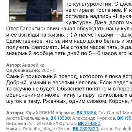
по культурологии. С доск
не стирали после нее.
И к
осталась надпись «Наука
культуре».
Да-а,
долго мы
Олег Галактионович начал обсуждать нашу кул
и ее взгляды
на жизнь. :-)
А насчет сдачи — даж
Единственное, что за ним надо долго бегать и ж
получить «автомат». Мы стояли часов пять, жда
знакомый вообще пять дней
по 5—6 часов
его ж
Автор:
Андрей ка
Опубликовано:
2007 г.
Самый прикольный препод, которого я пока вст
Добрый, умный и веселый человек. Если ведет 
то скучно не будет. Объясняет понятно и в пер
объяснениями может кинуть пару прикольных а
шуток в тему. Ржачных, одним словом. Короче, r
Авторы:
Юрий РОККИ Абрамов,
ВК
91864
;
Tox GinnyT Ми
Анюта Емельяшина,
ВК
13580
;
Александр Чуриков,
ВК
155
Виталька #<TiGrEnOk># Фролов,
ВК
314880
;
Никита Defaulto_aKa_:-) Зотов,
ВК
2393820
;
Игорь Prankst