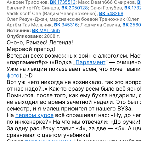
Андрей Трифонов,
ВК
1735513
;
Макс Death666 Смирнов,
В
Евгений reHYc Синцов,
ВК
2050128
;
Саня Голубев,
ВК
173
Vadik scoff Che (Вадим Чеверноженко),
ВК
548268
;
Олег Резун-Джан, марсианский боевой Треножник (Олег
Артём Tas Мельник,
ВК
345316
;
Людмила Савина,
ВК
2560
Источник:
ВК
MAI_club
Опубликовано:
2008 г.
О-о-о,
Рамзес! Легенда!
Мировой препод!
Ветеран всех возможных войн с алкоголем. На
«парламентёр» («Водка „
Парламент
“ — очищено
Уже на лекции показывает всем, что хочет выпи
фото
). :-D
Вот уж чего никогда не возникало, так это вопр
от нас надо?..»
Как-то
сразу всем было всё
ясно!
Помнится, после того, как ему бухла надарили, 
не выходил во время зачётной недели. Это был
семестр, и я малец прифигел от нашего ВУЗа.
На
первом курсе
всё спрашивал нас: «Ну, до че
по инженерке?» На что мы отвечали: «До ручки!
За одну расчётку ставит «4»,
за две — «5».
А цв
сравнивал с цветом учебника!