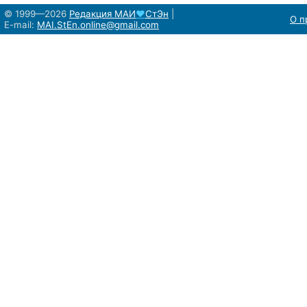
© 1999—2026
Редакция
МАИ
♥
СтЭн
|
О п
E-mail:
MAI.StEn.online@gmail.com