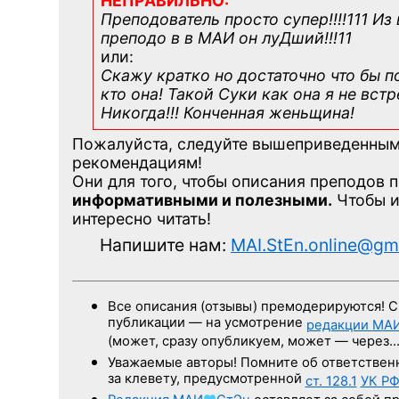
НЕПРАВИЛЬНО:
Преподователь просто супер!!!!111 Из
преподо в в МАИ он луДший!!!11
или:
Скажу кратко но достаточно что бы п
кто она! Такой Суки как она я не вст
Никогда!!! Конченная
женьщина!
Пожалуйста, следуйте вышеприведенны
рекомендациям!
Они для того, чтобы описания преподов 
информативными и полезными.
Чтобы и
интересно читать!
Напишите нам:
MAI.StEn.online@gm
Все описания (отзывы) премодерируются! С
публикации — на усмотрение
редакции
МА
(может, сразу опубликуем, может — через
Уважаемые авторы! Помните об ответствен
за клевету, предусмотренной
ст. 128.1
УК Р