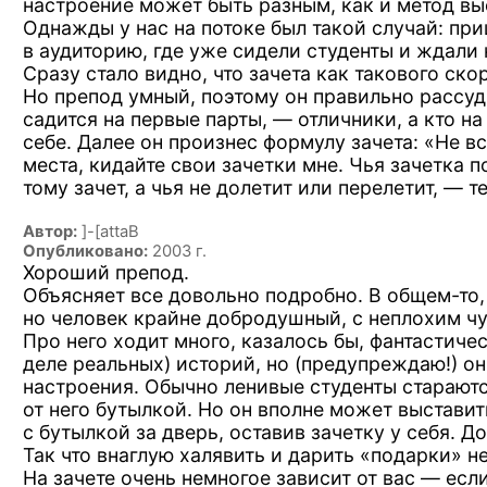
настроение может быть разным, как
и метод
выс
Однажды
у нас
на потоке
был такой случай: при
в аудиторию,
где уже сидели студенты
и ждали
Сразу стало видно, что зачета как такового ско
Но препод
умный, поэтому он правильно рассудил
садится
на первые
парты, — отличники,
а кто
на
себе. Далее он произнес формулу зачета:
«Не вс
места, кидайте свои зачетки мне. Чья зачетка 
тому зачет,
а чья
не долетит
или перелетит, —
т
Автор:
]-[attaB
Опубликовано:
2003 г.
Хороший препод.
Объясняет все довольно подробно.
В общем-то,
но человек крайне добродушный, с неплохим ч
Про него ходит много, казалось бы, фантастиче
деле реальных) историй, но (предупреждаю!) о
настроения. Обычно ленивые студенты стараютс
от него бутылкой. Но он вполне может выставит
с бутылкой за дверь, оставив зачетку у себя. Д
Так что внаглую халявить и дарить «подарки» не
На зачете очень немногое зависит от вас — есл