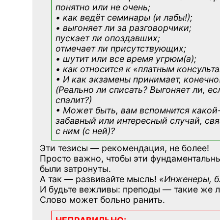
понятно или не очень;
• как ведёт семинары (и лабы!);
• выгоняет ли за разговорчики;
пускает ли опоздавших;
отмечает ли присутствующих;
• шутит или все время угрюм(а);
• как относится к «платным консульт
• И как экзамены принимает, конечно
(Реально ли списать? Выгоняет ли, ес
спалит?)
• Может быть, вам вспомнится
какой
забавный или интересный случай, св
с ним (с ней)?
Эти тезисы — рекомендация, не более!
Просто важно, чтобы эти фундаментальн
были затронуты.
А так — развивайте мысль!
«Инженеры, 
И будьте вежливы: преподы — такие же 
Слово может больно ранить.