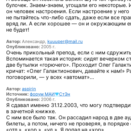
булочек.
Знаем-знаем,
угощали его некоторые. И
он человек настроения. Если настроение у него
не пытайтесь
что-либо
сдать, даже если все пр
вряд ли. А если хорошее — он и окружающим е
не будет!
Автор:
Александр,
kuuuper@mail.ru
Опубликовано:
2005 г.
Очень прикольный препод, если с ним
сдружить
Вспоминается такая история: сидят вечерком с
две бутылки «горючего». Проходит Олег Галакт
кричат: «Олег Галактионович, давайте к нам!» Р
поговорили, — у всех «автомат»…
Автор:
aspirin
Источник:
форум
МАИ
♥
СтЭн
Опубликовано:
2006 г.
Я сдавал именно 31.12.2003, что могу подтверд
в зачетной книжке.
С ним все было так. Он рассадил народ в две а
билеты, а потом, ничего не проверяя, в порядке
«отл.», «хор.», «уд.». Я попал на «хор».