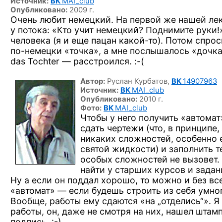
Источник:
ВК
MAI_club
Опубликовано:
2009 г.
Очень любит немецкий. На первой же нашей ле
у потока: «Кто учит немецкий? Поднимите руки!
человека (я и еще пацан
какой-то).
Потом спроси
по-немецки
«точка», а мне послышалось «дочка»
das Tochter —
расстроился. :-(
Автор:
Руслан Курбатов,
ВК
14907963
Источник:
ВК
MAI_club
Опубликовано:
2010 г.
Фото:
ВК
MAI_club
Чтобы у него получить «автома
сдать чертежи (что, в принципе,
никаких сложностей, особенно 
святой жидкости) и заполнить т
особых сложностей не вызовет.
найти у старших курсов и задан
Ну а если он поддал хорошо, то можно и без вс
«автомат» — если будешь строить из себя умно
Вообще, работы ему сдаются «на „отделись“». Я
работы, он, даже не смотря на них, нашел штам
подпись. :-)