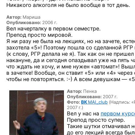
Никакого алкоголя не было вообще в тот день.
Автор:
Мариша
Опубликовано:
2006 г.
Вел начерталку в первом семестре.
Препод просто мировой.
Я ни разу не была на лекциях, но на зачете, ест
захотела «5»! Поэтому пошла со сделанной РГР
(к слову, РГР делала не я). Так как он не пришел
накануне, да и сегодня опаздывал уже на пять ча
что ждать не хочу, и мне нужен «автомат»! Вышл
в зачетке! Вообще, он ставит «5» или «4» чере
чтобы
не повторяться. :-)
А всем девушкам — «5
Автор:
Пенка
Опубликовано:
2007 г.
Фото:
ВК
MAI_club
(Надпись: «
2007 г.)
Вел у нас на
первом курс
Препод просто супер.
Такие шутки отмачивал не
до его лекций всегда бы