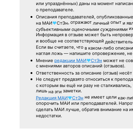
или упразднённых) даны на момент написан
о преподавателе.
Описания преподавателей, опубликованны
, отражают
опыт
на
МАИ
♥
СтЭн
личный
и яв
их
субъективными оценочными суждениями
Информация в отзыве может быть непрове
и вообще не соответствующей
действительн
Если вы считаете, что
в каком-либо описан
наглая ложь — напишите опровержение, не 
Мнение
редакции
МАИ
♥
СтЭн
может не сов
с мнениями авторов описаний (отзывов).
Ответственность
за описание
(отзыв) несёт 
Не следует
предвзято относиться
к препода
с которым
вы ещё
ни разу
не сталкивались,
лишь
заметки.
на эти
не имеет цели
Редакция
МАИ
♥
СтЭн
как-ли
опорочить МАИ или преподавателей. Напро
сделать МАИ лучше, обратив внимание на 
недостатки.