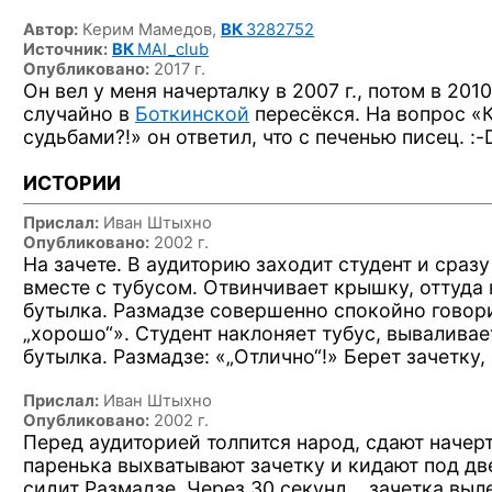
Автор:
Керим Мамедов,
ВК
3282752
Источник:
ВК
MAI_club
Опубликовано:
2017 г.
Он вел у меня начерталку в 2007 г., потом в 2010 
случайно в
Боткинской
пересёкся. На вопрос «
судьбами?!» он ответил, что с печенью
пиcец. :-
ИСТОРИИ
Прислал:
Иван Штыхно
Опубликовано:
2002 г.
На зачете.
В аудиторию
заходит студент
и сразу
вместе
с тубусом.
Отвинчивает крышку, оттуда 
бутылка. Размадзе совершенно спокойно говор
„хорошо“». Студент наклоняет тубус, вываливае
бутылка. Размадзе: «„Отлично“!» Берет зачетку, 
Прислал:
Иван Штыхно
Опубликовано:
2002 г.
Перед аудиторией толпится народ, сдают начер
паренька выхватывают зачетку
и кидают
под две
сидит Размадзе. Через 30 секунд… зачетка выле