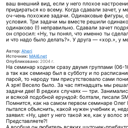
ваш внешний вид, если у него плохое настроен
придираться ко всему. Когда сдавали зачет, у м
оч-чень
похожие задачи. Одинаковые фигуры, 
условия. Три задачи мы вместе решили одинако
одинаково (!) неправильно. Сдавали зачет подр
он спросил: «Ну, ты понял, что именно ты сдела
и что надо было делать?». У друга — «хор.», у 
Автор:
Aheri
Источник:
MAI6.net
Опубликовано:
2004 г.
На семинар ходили сразу двумя группами
(06-1
а так как семинар был в субботу и по расписан
парой, то народу там присутствовало сами пон
А зря! Весело было. За час пятнадцать мы реша
задачи две! В редких случаях — три. Занимали
и всякой подобной ерундой: болтали, писали SM
Помнится, как на самом первом семинаре Олег
пытался объяснить, какой нужен учебник и, нед
заявил: «Ну, цвет у него такой же, как у волос 
Представляете?!
А вообще он любитель всяких шуточек-прибауто