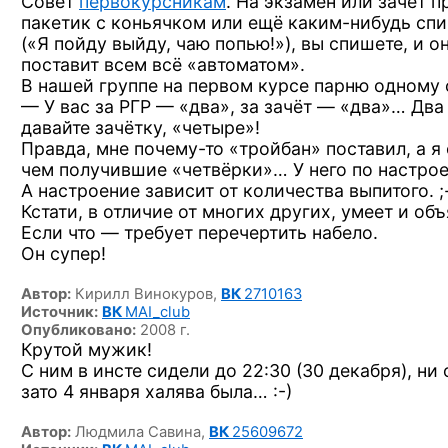
Совет
первокурсникам
. На экзамен или зачёт п
пакетик с коньячком или ещё
каким-нибудь
спи
(«Я пойду выйду, чаю попью!»), вы спишете, и о
поставит всем всё «автоматом».
В нашей группе на первом курсе парню одному 
— У вас за РГР — «два», за зачёт — «два»… Дв
давайте зачётку, «четыре»!
Правда, мне
почему-то
«тройбан» поставил, а я
чем получившие «четвёрки»… У него по настрое
А настроение зависит от количества
выпитого. ;
Кстати, в отличие от многих других, умеет и об
Если что — требует перечертить набело.
Он супер!
Автор:
Кирилл Винокуров,
ВК
2710163
Источник:
ВК
MAI_club
Опубликовано:
2008 г.
Крутой мужик!
С ним в инсте сидели до 22:30 (30 декабря), ни 
зато 4 января халява
была… :-)
Автор:
Людмила Савина,
ВК
25609672