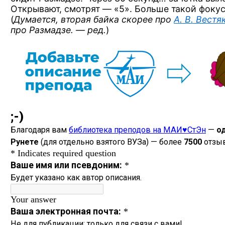
Открывают,
смотрят — «5»
. Больше такой фоку
(
Думается, вторая байка скорее про
А. В. Вестя
про Размадзе. — ред.
)