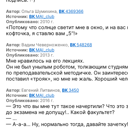
Автор:
Ольга Шумихина,
ВК
4369366
Источник:
ВК
MAI_club
Опубликовано:
2010 г.
«Потому что солнце светит мне в окно, и на вас
кофточка, я ставлю вам „5“!»
Автор:
Вадим Чеверноженко,
ВК
548268
Источник:
ВК
MAI_club
Опубликовано:
2013 г.
Мне нравилось на его лекциях.
Он не был унылым роботом, толкающим студням
по преподавательской методичке. Он заинтерес
поставил «трояк», но мне не жаль. Хороший чел
Автор:
Евгений Литвинов,
ВК
3450
Источник:
ВК
MAI_club
Опубликовано:
2016 г.
— Это что вы мне тут такое начертили? Что это 
до экзамена не допущу!.. Какой факультет?
— …
—
А-а-а…
Ну, нормально тогда, давайте
зачетку!