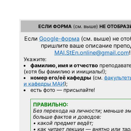
ЕСЛИ ФОРМА
(см. выше)
НЕ ОТОБРАЗ
Если
Google-форма
(см. выше)
не ото
пришлите ваше описание преп
MAI.StEn.online@gmail.com
!
Укажите:
фамилию, имя и отчество
преподават
(хотя бы фамилию и инициалы!);
номер его/её кафедры
(см.
факультет
и кафедры МАИ
);
есть фото — присылайте!
ПРАВИЛЬНО:
Без перехода на личности; меньше э
больше фактов и доводов:
• какой предмет ведёт;
• как читает лекции — внятно или тар