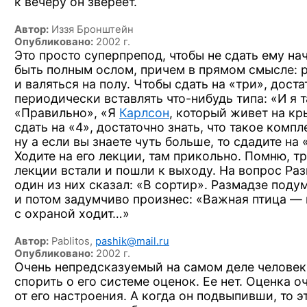
к вечеру он звереет.
Автор:
Иззя Бронштейн
Опубликовано:
2002 г.
Это просто суперпрепод, чтобы
не сдать
ему нач
быть полным ослом, причем
в прямом
смысле: р
и валяться
на полу.
Чтобы сдать
на «три»,
доста
периодически вставлять
что-нибудь
типа:
«И я 
«Правильно»,
«Я
Карлсон
,
который живет
на к
сдать
на «4»,
достаточно знать, что такое компл
ну а если
вы знаете
чуть больше,
то сдадите
на 
Ходите
на его
лекции, там прикольно. Помню, т
лекции встали
и пошли
к выходу.
На вопрос
Раз
один
из них
сказал:
«В сортир».
Размадзе подум
и потом
задумчиво произнес: «Важная птица —
с охраной
ходит…»
Автор:
Pablitos,
pashik@mail.ru
Опубликовано:
2002 г.
Очень непредсказуемый
на самом
деле человек,
спорить
о его
системе оценок.
Ее нет.
Оценка оч
от его
настроения.
А когда
он подвыпивши,
то э