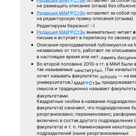
Редакция
МАИ
♥
СтЭн
оставляет за собой п
не размещать описание (отзыв) без объясне
Редакция
МАИ
♥
СтЭн
оставляет за собой п
на редакторскую правку описания (отзыва).
Редактируем бережно! :-)
Редакция
МАИ
♥
СтЭн
внимательно читает
в
письма и вступает в переписку по своему 
Описания преподавателей публикуются на
независимо от того, работают ли описывае
в настоящее время или нет:
память бесценн
Во второй половине
2010-х гг.
в МАИ были 
так называемые
(Так начальст
«институты».
хочет называть факультеты:
— на ма
schools
университетов.)
придерживаетс
МАИ
♥
СтЭн
смысла и традиционно называет факультет
факультетами.
Квадратные скобки в названии подразделен
факультета) означают, что подразделение б
реорганизовано; переименовано; расформи
включено в состав другого подразделения 
факультета) и т. п. Наименования некоторых
подразделений (ныне реорганизованных