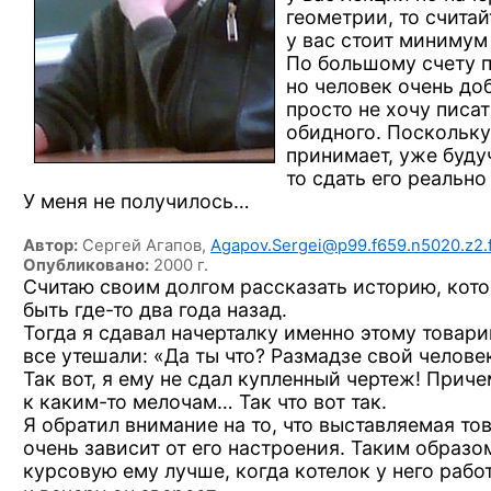
геометрии, то считайт
у вас стоит минимум
По большому счету п
но человек очень до
просто не хочу писат
обидного. Поскольку
принимает, уже буду
то сдать его реально
У меня не получилось…
Автор:
Сергей Агапов,
Agapov.Sergei@p99.f659.n5020.z2.f
Опубликовано:
2000 г.
Считаю своим долгом рассказать историю, кот
быть
где-то
два года назад.
Тогда я сдавал начерталку именно этому товари
все утешали: «Да ты что? Размадзе свой челове
Так вот, я ему не сдал купленный чертеж! Прич
к каким-то
мелочам… Так что вот так.
Я обратил внимание на то, что выставляемая то
очень зависит от его настроения. Таким образо
курсовую ему лучше, когда котелок у него рабо